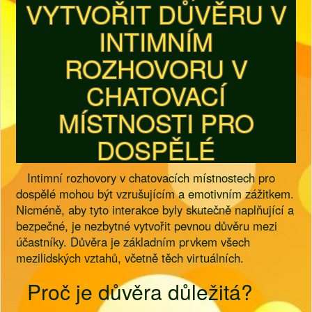
VYTVOŘIT DŮVĚRU V
INTIMNÍM
ROZHOVORU V
CHATOVACÍ
MÍSTNOSTI PRO
DOSPĚLÉ
Intimní rozhovory v chatovacích místnostech pro
dospělé mohou být vzrušujícím a emotivním zážitkem.
Nicméně, aby tyto interakce byly skutečně naplňující a
bezpečné, je nezbytné vytvořit pevnou důvěru mezi
účastníky. Důvěra je základním prvkem všech
mezilidských vztahů, včetně těch virtuálních.
Proč je důvěra důležitá?