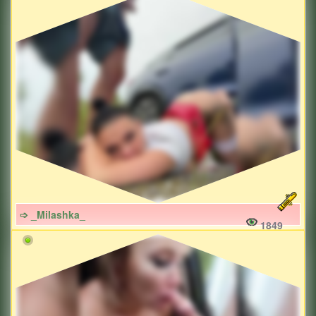
➩ _Milashka_
1849