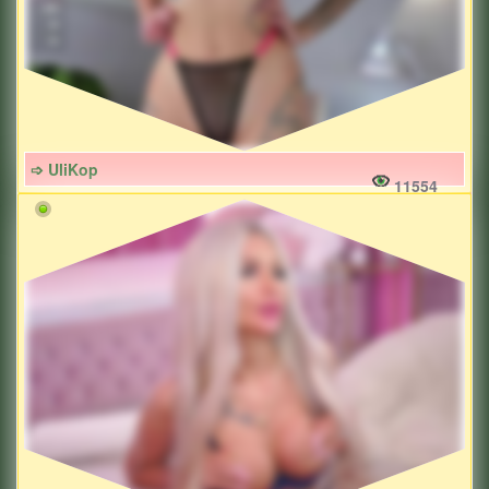
➩ UliKop
11554