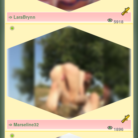
➩ LaraBrynn
5918
➩ Marseline32
1896