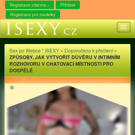
Registrace zdarma »
Přihlásit
Registrace pro modelky
Toggl
naviga
Sex po Webce * ISEXY
»
Doporučeno k přečtení
»
ZPŮSOBY, JAK VYTVOŘIT DŮVĚRU V INTIMNÍM
ROZHOVORU V CHATOVACÍ MÍSTNOSTI PRO
DOSPĚLÉ