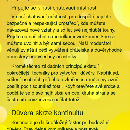
Připojte se k naší chatovací místnosti
V naší chatovací místnosti pro dospělé najdete
bezpečné a respektující prostředí, kde můžete
navazovat nové vztahy a sdílet své nejhlubší touhy.
Přijďte na náš chat s modelkami webkamer, kde se
můžete uvolnit a být sami sebou. Naši moderátoři
věnují zvláštní péči vytváření přátelské a důvěryhodné
atmosféry pro všechny účastníky.
Kromě těchto základních principů existují i
pokročilejší techniky pro vytvoření důvěry. Například,
sdílení osobních příběhů a zkušeností může výrazně
posílit pocit sounáležitosti. Když otevřete své srdce a
podělíte se o své nejhlubší emoce, druhá strana se
často cítí povzbuzena udělat totéž.
Důvěra skrze kontinuitu
Kontinuita je další důležitý faktor při budování
důvěry. Pravidelná komunikace a postupně