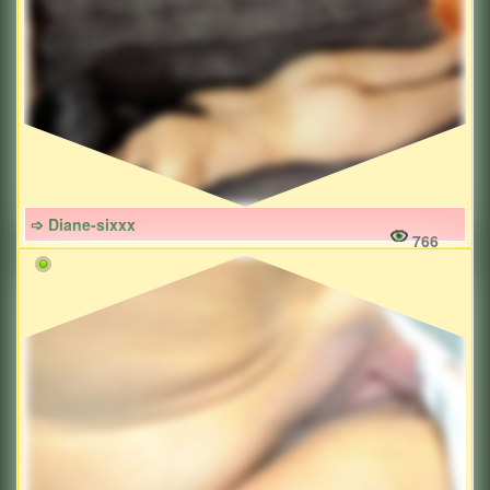
➩ Diane-sixxx
766