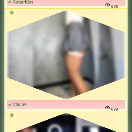
➩ SugarKiss
699
➩ Viki-05
699