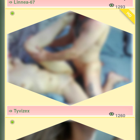
➩ Linnea-67
1293
HD
➩ Tyvizex
1260