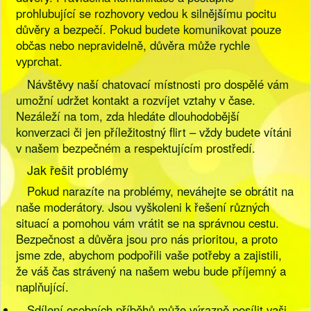
prohlubující se rozhovory vedou k silnějšímu pocitu
důvěry a bezpečí. Pokud budete komunikovat pouze
občas nebo nepravidelně, důvěra může rychle
vyprchat.
Návštěvy naší chatovací místnosti pro dospělé vám
umožní udržet kontakt a rozvíjet vztahy v čase.
Nezáleží na tom, zda hledáte dlouhodobější
konverzaci či jen příležitostný flirt – vždy budete vítáni
v našem bezpečném a respektujícím prostředí.
Jak řešit problémy
Pokud narazíte na problémy, neváhejte se obrátit na
naše moderátory. Jsou vyškoleni k řešení různých
situací a pomohou vám vrátit se na správnou cestu.
Bezpečnost a důvěra jsou pro nás prioritou, a proto
jsme zde, abychom podpořili vaše potřeby a zajistili,
že váš čas strávený na našem webu bude příjemný a
naplňující.
Sdílení osobních příběhů může výrazně posílit vaši