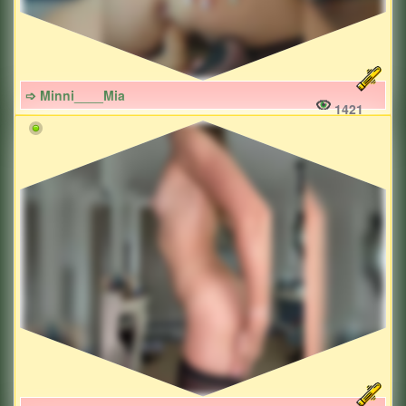
➩ Minni____Mia
1421