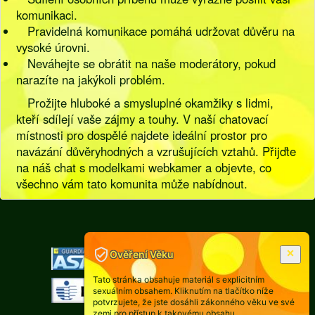
komunikaci.
Pravidelná komunikace pomáhá udržovat důvěru na
vysoké úrovni.
Neváhejte se obrátit na naše moderátory, pokud
narazíte na jakýkoli problém.
Prožijte hluboké a smysluplné okamžiky s lidmi,
kteří sdílejí vaše zájmy a touhy. V naší chatovací
místnosti pro dospělé najdete ideální prostor pro
navázání důvěryhodných a vzrušujících vztahů. Přijďte
na náš chat s modelkami webkamer a objevte, co
všechno vám tato komunita může nabídnout.
[
Pravidla
|
Legislativa
]
Ověření Věku
Tato stránka obsahuje materiál s explicitním
sexuálním obsahem. Kliknutím na tlačítko níže
potvrzujete, že jste dosáhli zákonného věku ve své
zemi pro přístup k takovému obsahu.