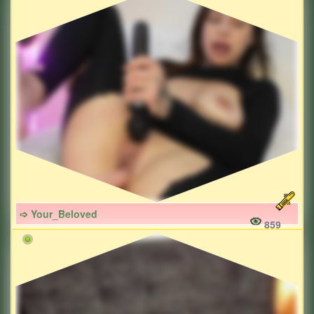
➩ Your_Beloved
859