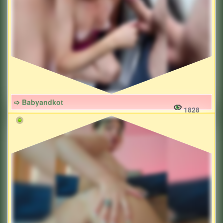
➩ Babyandkot
1828