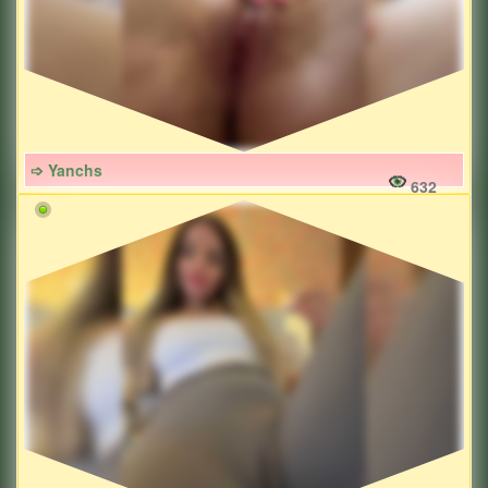
➩ Yanchs
632