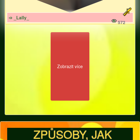
➩ _Lally_
572
Zobrazit více
ZPŮSOBY, JAK