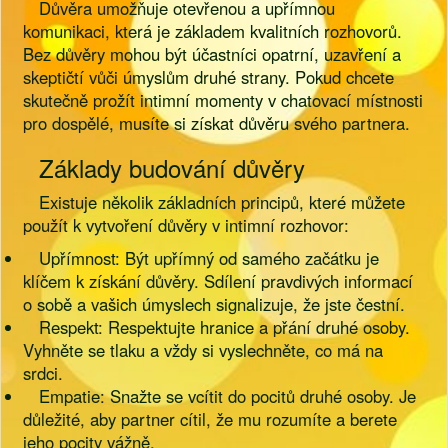
Důvěra umožňuje otevřenou a upřímnou
komunikaci, která je základem kvalitních rozhovorů.
Bez důvěry mohou být účastníci opatrní, uzavření a
skeptičtí vůči úmyslům druhé strany. Pokud chcete
skutečně prožít intimní momenty v chatovací místnosti
pro dospělé, musíte si získat důvěru svého partnera.
Základy budování důvěry
Existuje několik základních principů, které můžete
použít k vytvoření důvěry v intimní rozhovor:
Upřímnost: Být upřímný od samého začátku je
klíčem k získání důvěry. Sdílení pravdivých informací
o sobě a vašich úmyslech signalizuje, že jste čestní.
Respekt: Respektujte hranice a přání druhé osoby.
Vyhněte se tlaku a vždy si vyslechněte, co má na
srdci.
Empatie: Snažte se vcítit do pocitů druhé osoby. Je
důležité, aby partner cítil, že mu rozumíte a berete
jeho pocity vážně.