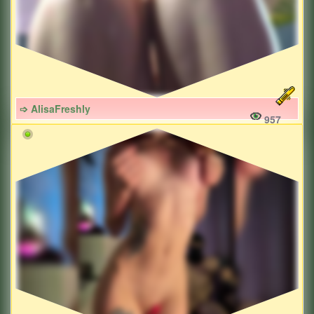
➩ AlisaFreshly
957