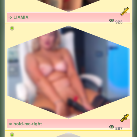
➩ LIAMIA
923
➩ hold-me-tight
887