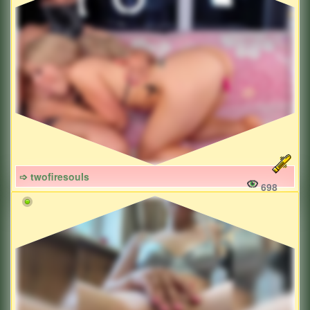
➩ twofiresouls
698