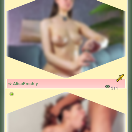
➩ AlisaFreshly
511