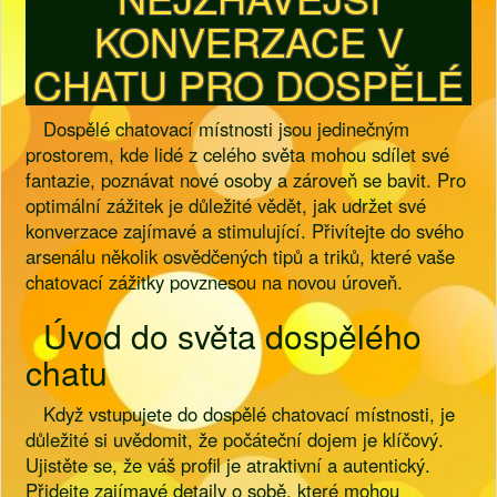
KONVERZACE V
CHATU PRO DOSPĚLÉ
Dospělé chatovací místnosti jsou jedinečným
prostorem, kde lidé z celého světa mohou sdílet své
fantazie, poznávat nové osoby a zároveň se bavit. Pro
optimální zážitek je důležité vědět, jak udržet své
konverzace zajímavé a stimulující. Přivítejte do svého
arsenálu několik osvědčených tipů a triků, které vaše
chatovací zážitky povznesou na novou úroveň.
Úvod do světa dospělého
chatu
Když vstupujete do dospělé chatovací místnosti, je
důležité si uvědomit, že počáteční dojem je klíčový.
Ujistěte se, že váš profil je atraktivní a autentický.
Přidejte zajímavé detaily o sobě, které mohou