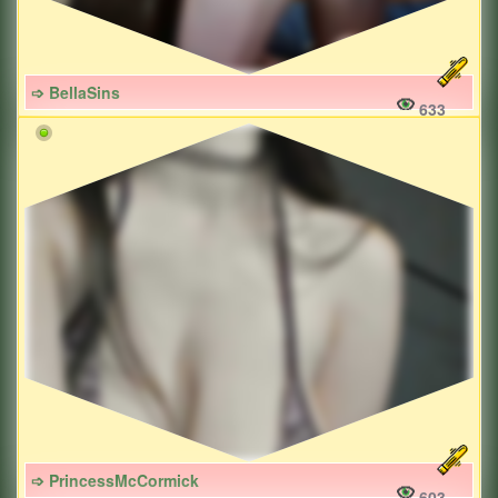
➩ BellaSins
633
➩ PrincessMcCormick
603