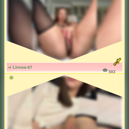
➩ Linnea-67
583