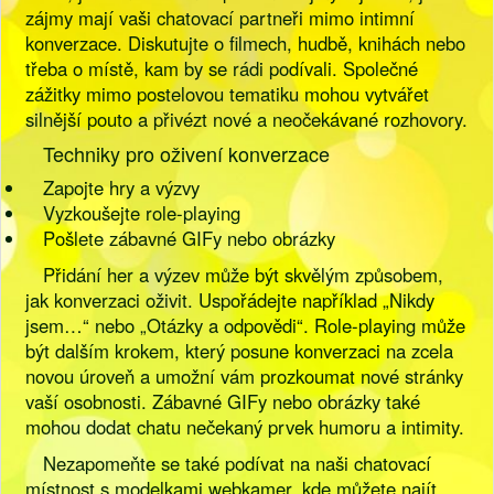
zájmy mají vaši chatovací partneři mimo intimní
konverzace. Diskutujte o filmech, hudbě, knihách nebo
třeba o místě, kam by se rádi podívali. Společné
zážitky mimo postelovou tematiku mohou vytvářet
silnější pouto a přivézt nové a neočekávané rozhovory.
Techniky pro oživení konverzace
Zapojte hry a výzvy
Vyzkoušejte role-playing
Pošlete zábavné GIFy nebo obrázky
Přidání her a výzev může být skvělým způsobem,
jak konverzaci oživit. Uspořádejte například „Nikdy
jsem…“ nebo „Otázky a odpovědi“. Role-playing může
být dalším krokem, který posune konverzaci na zcela
novou úroveň a umožní vám prozkoumat nové stránky
vaší osobnosti. Zábavné GIFy nebo obrázky také
mohou dodat chatu nečekaný prvek humoru a intimity.
Nezapomeňte se také podívat na naši chatovací
místnost s modelkami webkamer, kde můžete najít