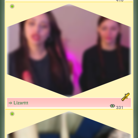
➩ Lizarttt
331