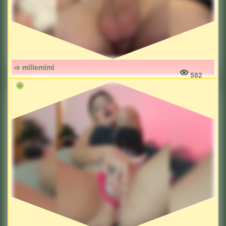
➩ millemimi
582