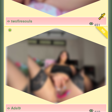
➩ twofiresouls
451
HD
➩ Adel9
410