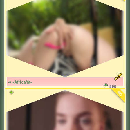
➩ -AfricaYa-
890
HD