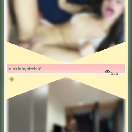
➩ skinnybitch18
325