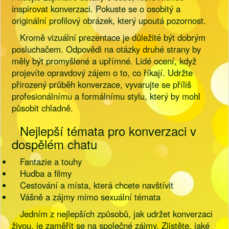
inspirovat konverzaci. Pokuste se o osobitý a
originální profilový obrázek, který upoutá pozornost.
Kromě vizuální prezentace je důležité být dobrým
posluchačem. Odpovědi na otázky druhé strany by
měly být promyšlené a upřímné. Lidé ocení, když
projevíte opravdový zájem o to, co říkají. Udržte
přirozený průběh konverzace, vyvarujte se příliš
profesionálnímu a formálnímu stylu, který by mohl
působit chladně.
Nejlepší témata pro konverzaci v
dospělém chatu
Fantazie a touhy
Hudba a filmy
Cestování a místa, která chcete navštívit
Vášně a zájmy mimo sexuální témata
Jedním z nejlepších způsobů, jak udržet konverzaci
živou, je zaměřit se na společné zájmy. Zjistěte, jaké