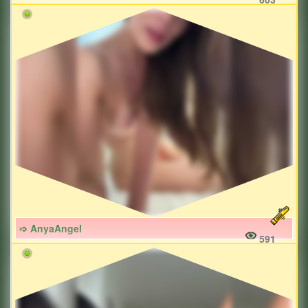
➩ AnyaAngel
591