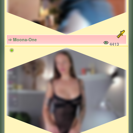
➩ Moona-One
4413