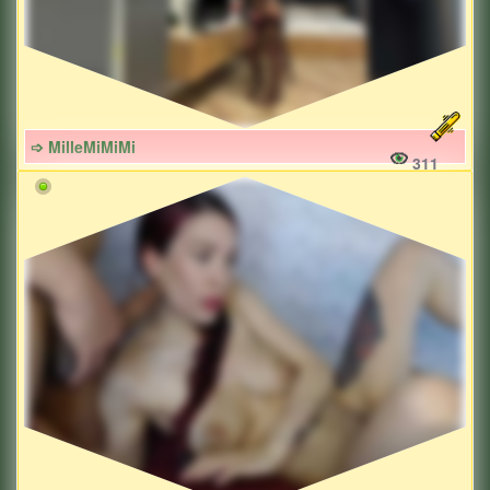
➩ MilleMiMiMi
311