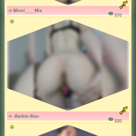
➩ Minni____Mia
570
➩ -Barbie-Size-
520