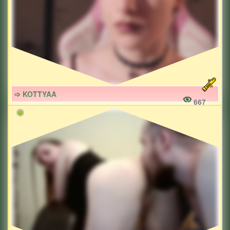
➩ KOTTYAA
667