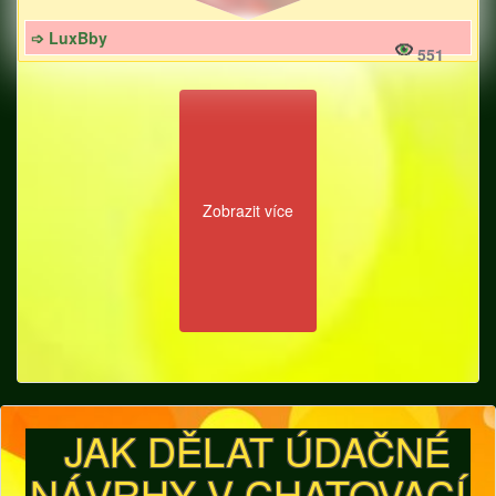
➩ LuxBby
551
Zobrazit více
JAK DĚLAT ÚDAČNÉ
NÁVRHY V CHATOVACÍ