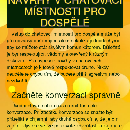
MÍSTNOSTI PRO
DOSPĚLÉ
Vstup do chatovací místnosti pro dospělé může být
pro nováčky ohromující, ale s několika jednoduchými
tipy se můžete stát skvělým komunikátorem. Důležité
je být respektující, vědomý a otevřený k různým
diskuzím. Pro úspěšné návrhy v chatovacích
místnostech je klíčové respektovat druhé. Nikdy
neudělejte chybu tím, že budete příliš agresivní nebo
nezdvořilí.
Začněte konverzaci správně
Úvodní slova mohou často určit tón celé
konverzace. Při začátku konverzace se snažte být
přátelští a příjemní, aby druhá osoba cítila, že je o ni
zájem. Ujistěte se, že používáte zdvořilosti a zajímáte