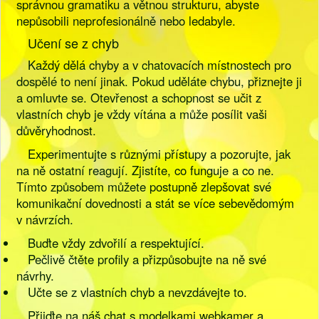
správnou gramatiku a větnou strukturu, abyste
nepůsobili neprofesionálně nebo ledabyle.
Učení se z chyb
Každý dělá chyby a v chatovacích místnostech pro
dospělé to není jinak. Pokud uděláte chybu, přiznejte ji
a omluvte se. Otevřenost a schopnost se učit z
vlastních chyb je vždy vítána a může posílit vaši
důvěryhodnost.
Experimentujte s různými přístupy a pozorujte, jak
na ně ostatní reagují. Zjistíte, co funguje a co ne.
Tímto způsobem můžete postupně zlepšovat své
komunikační dovednosti a stát se více sebevědomým
v návrzích.
Buďte vždy zdvořilí a respektující.
Pečlivě čtěte profily a přizpůsobujte na ně své
návrhy.
Učte se z vlastních chyb a nevzdávejte to.
Přijďte na náš chat s modelkami webkamer a