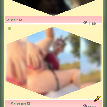
➩ MarKaa0
1169
➩ Marseline32
1147