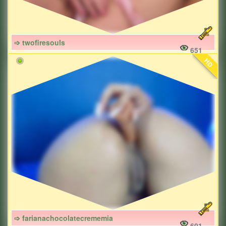
➩ twofiresouls
651
HD
➩ farianachocolatecrememia
601