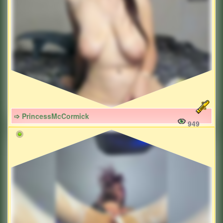
➩ PrincessMcCormick
949