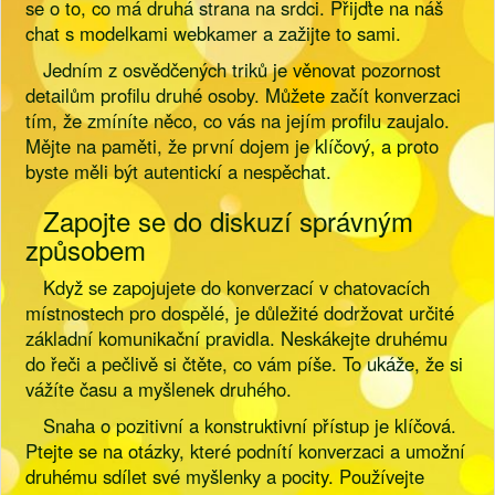
se o to, co má druhá strana na srdci. Přijďte na náš
chat s modelkami webkamer a zažijte to sami.
Jedním z osvědčených triků je věnovat pozornost
detailům profilu druhé osoby. Můžete začít konverzaci
tím, že zmíníte něco, co vás na jejím profilu zaujalo.
Mějte na paměti, že první dojem je klíčový, a proto
byste měli být autentickí a nespěchat.
Zapojte se do diskuzí správným
způsobem
Když se zapojujete do konverzací v chatovacích
místnostech pro dospělé, je důležité dodržovat určité
základní komunikační pravidla. Neskákejte druhému
do řeči a pečlivě si čtěte, co vám píše. To ukáže, že si
vážíte času a myšlenek druhého.
Snaha o pozitivní a konstruktivní přístup je klíčová.
Ptejte se na otázky, které podnítí konverzaci a umožní
druhému sdílet své myšlenky a pocity. Používejte