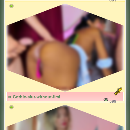
➩ Gothic-slut-without-limi
599