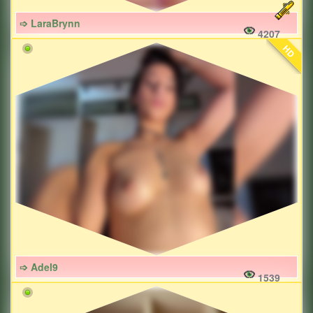
➩ LaraBrynn
4207
HD
➩ Adel9
1539