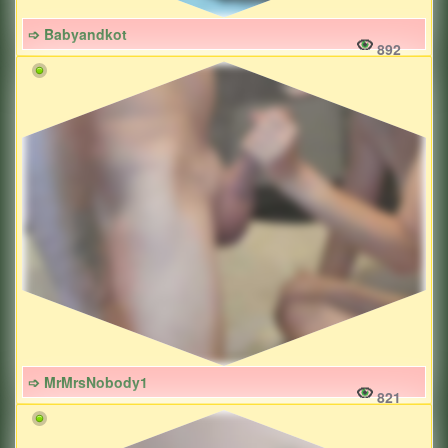
➩ Babyandkot
892
➩ MrMrsNobody1
821