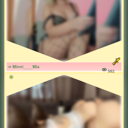
➩ Minni____Mia
582