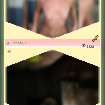
➩ Linnea-67
1328