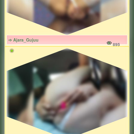
➩ Ajara_Gujuu
895