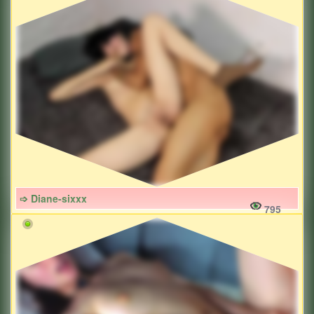
➩ Diane-sixxx
795