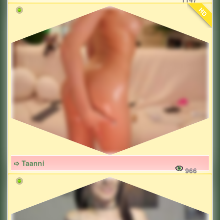
HD
➩ Taanni
966