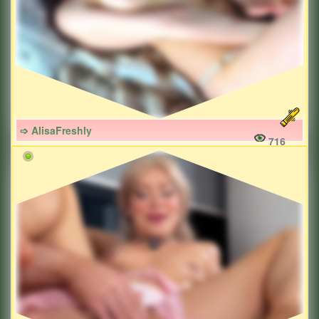
➩ AlisaFreshly
716