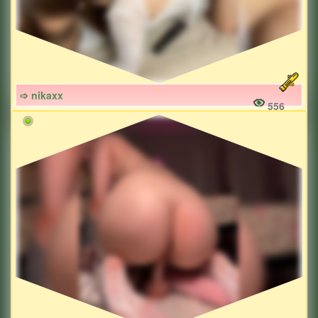
➩ nikaxx
556