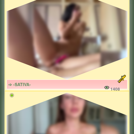
➩ -SATIVA-
1408