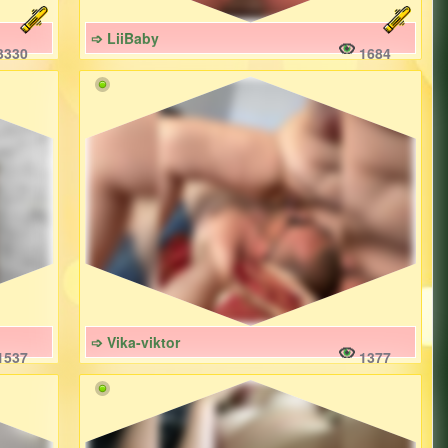
➩ LiiBaby
3330
1684
➩ Vika-viktor
1537
1377