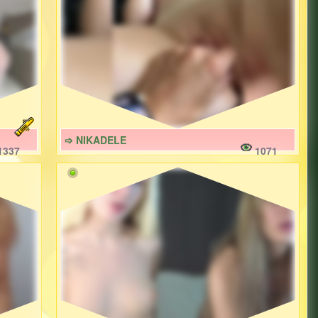
➩ NIKADELE
1337
1071