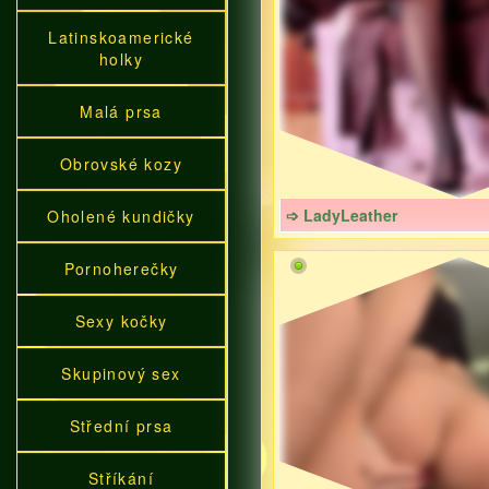
Latinskoamerické
holky
Malá prsa
Obrovské kozy
➩ LadyLeather
Oholené kundičky
Pornoherečky
Sexy kočky
Skupinový sex
Střední prsa
Stříkání