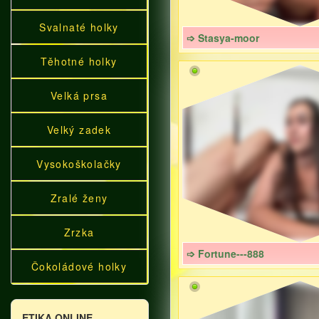
Svalnaté holky
➩ Stasya-moor
Těhotné holky
Velká prsa
Velký zadek
Vysokoškolačky
Zralé ženy
Zrzka
➩ Fortune---888
Čokoládové holky
ETIKA ONLINE