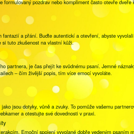
bře formulovaný pozdrav nebo kompliment často otevře dveře 
fantazií a přání. Buďte autentickí a otevření, abyste vyvola
si tuto zkušenost na vlastní kůži.
ho partnera, je čas přejít ke svůdnému psaní. Jemné náznaky
ilech – čím živější popis, tím více emocí vyvoláte.
jako jsou dotyky, vůně a zvuky. To pomůže vašemu partnerovi
webkamer a otestujte své dovednosti v praxi.
ity
terakcím. Emoční spojení vyvolané dobře vedeným psaním můž