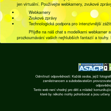
jen virtuální. Používejte webkamery, zvukové zprávy 
Webkamery
Zvukové zprávy
Technologická podpora pro intenzivnější záži
Přijďte na náš chat s modelkami webkamer a 
prozkoumávání vašich nejhlubších fantazií a touhy. 
Odmítnutí odpovědnosti: Každá osoba, jejíž fotograf
zaměstnancem a subdodavatelům provozovatele st
odpovědnos
Tento web není vhodný pro děti a mládež komunikujíc
které by někoho mohly pohoršovat a jsou určeny 