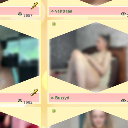
➩ vattttaaa
3657
➩ Buzzyd
1682