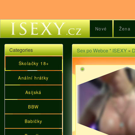
Nové
Žena
Categories
Sex po Webce * ISEXY
»
D
Školačky 18+
Anální hrátky
Asijská
BBW
Babičky