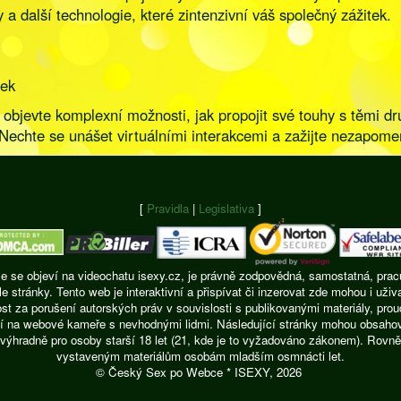
a další technologie, které zintenzivní váš společný zážitek.
tek
objevte komplexní možnosti, jak propojit své touhy s těmi 
Nechte se unášet virtuálními interakcemi a zažijte nezapomen
[
Pravidla
|
Legislativa
]
ie se objeví na videochatu isexy.cz, je právně zodpovědná, samostatná, pracu
ránky. Tento web je interaktivní a přispívat či inzerovat zde mohou i uživ
t za porušení autorských práv v souvislosti s publikovanými materiály, pro
í na webové kameře s nevhodnými lidmi. Následující stránky mohou obsahovat
výhradně pro osoby starší 18 let (21, kde je to vyžadováno zákonem). Rovně
vystaveným materiálům osobám mladším osmnácti let.
© Český Sex po Webce * ISEXY, 2026