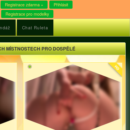
Registrace zdarma »
Přihlásit
Registrace pro modelky
ndáž
Chat Ruleta
ÍCH MÍSTNOSTECH PRO DOSPĚLÉ
HD