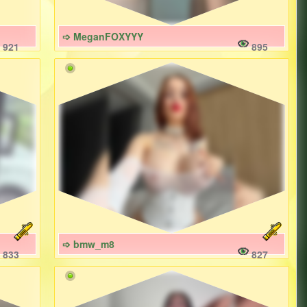
➩ MeganFOXYYY
921
895
➩ bmw_m8
833
827