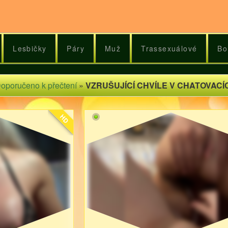
Lesbičky
Páry
Muž
Trassexuálové
Bo
oporučeno k přečtení
»
VZRUŠUJÍCÍ CHVÍLE V CHATOVAC
HD