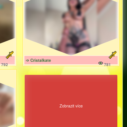
➩ Cristalkate
792
781
Zobrazit více