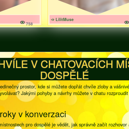
➩ LilitMuse
758
CHVÍLE V CHATOVACÍCH 
DOSPĚLÉ
edinečný prostor, kde si můžete dopřát chvíle zloby a vášnivé 
vyvolávat? Jakými pohyby a návrhy můžete v chatu rozproudit
roky v konverzaci
ístnostech pro dospělé je vědět, jak správně začít rozhovor 