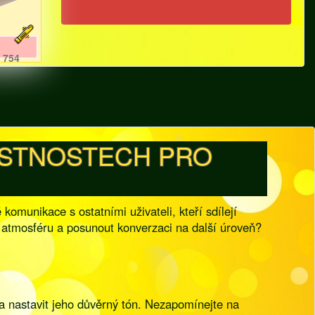
754
MÍSTNOSTECH PRO
komunikace s ostatními uživateli, kteří sdílejí
 atmosféru a posunout konverzaci na další úroveň?
a nastavit jeho důvěrný tón. Nezapomínejte na