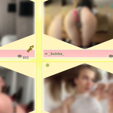
➩ _bulcka_
803