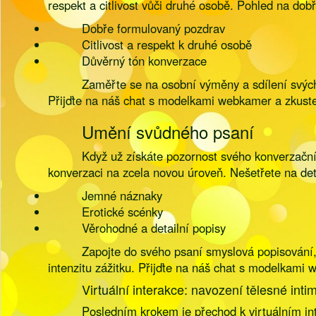
respekt a citlivost vůči druhé osobě. Pohled na do
Dobře formulovaný pozdrav
Citlivost a respekt k druhé osobě
Důvěrný tón konverzace
Zaměřte se na osobní výměny a sdílení svých 
Přijďte na náš chat s modelkami webkamer a zkuste 
Umění svůdného psaní
Když už získáte pozornost svého konverzační
konverzaci na zcela novou úroveň. Nešetřete na deta
Jemné náznaky
Erotické scénky
Věrohodné a detailní popisy
Zapojte do svého psaní smyslová popisování, 
intenzitu zážitku. Přijďte na náš chat s modelkami 
Virtuální interakce: navození tělesné intim
Posledním krokem je přechod k virtuálním in