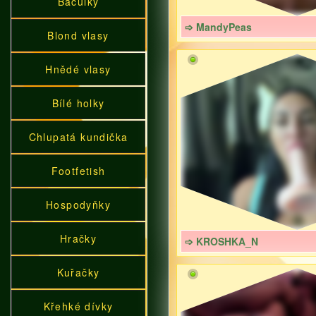
Baculky
➩ MandyPeas
Blond vlasy
Hnědé vlasy
Bílé holky
Chlupatá kundička
Footfetish
Hospodyňky
Hračky
➩ KROSHKA_N
Kuřačky
Křehké dívky