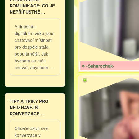
KOMUNIKACE: CO JE
NEPŘÍPUSTNÉ ...
V dnešním
digitálním věku jsou
chatovací místnosti
pro dospělé stále
populárnější. Jak
bychom se měli
➩ -Saharochek-
chovat, abychom ...
TIPY A TRIKY PRO
NEJŽHAVĚJŠÍ
KONVERZACE ...
Chcete oživit své
konverzace v