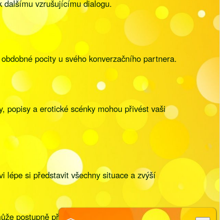
k dalšímu vzrušujícímu dialogu.
li obdobné pocity u svého konverzačního partnera.
, popisy a erotické scénky mohou přivést vaši
 lépe si představit všechny situace a zvýší
e postupně přerůst v potřebu tělesné intimity, byť