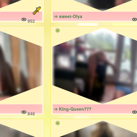
➩ sweet-Olya
952
➩ King-Queen777
848