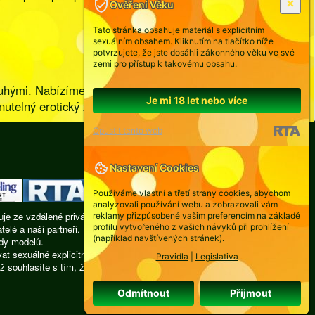
Ověření Věku
Tato stránka obsahuje materiál s explicitním
sexuálním obsahem. Kliknutím na tlačítko níže
potvrzujete, že jste dosáhli zákonného věku ve své
zemi pro přístup k takovému obsahu.
druhými. Nabízíme vám bezpečný prostor k
Je mi 18 let nebo více
utelný erotický zážitek.
Opustit tento web
Nastavení Cookies
Používáme vlastní a třetí strany cookies, abychom
analyzovali používání webu a zobrazovali vám
je ze vzdálené privátní místnosti, žádná z nich není
reklamy přizpůsobené vašim preferencím na základě
profilu vytvořeného z vašich návyků při prohlížení
atelé a naši partneři. Provozovatel webu nenese
(například navštívených stránek).
udy modelů.
 sexuálně explicitní obrazové nebo slovní materiály,
Pravidla
|
Legislativa
ž souhlasíte s tím, že neumožníte přístup ke zde
Odmítnout
Přijmout