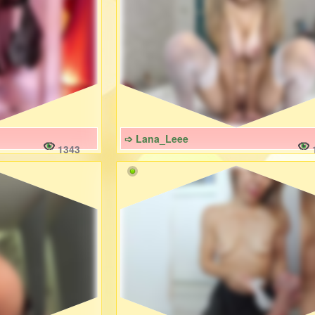
➩ Lana_Leee
1343