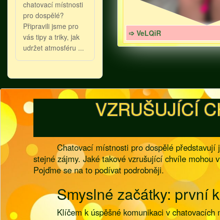
chatovací místnosti
pro dospělé?
Připravili jsme pro
➩ VeLQiR
vás tipy a triky, jak
udržet atmosféru ...
VZRUŠUJÍCÍ 
Chatovací místnosti pro dospělé představují j
stejné zájmy. Jaké takové vzrušující chvíle mohou 
Pojďme se na to podívat podrobněji.
Smyslné začátky: první k
Klíčem k úspěšné komunikaci v chatovacích m