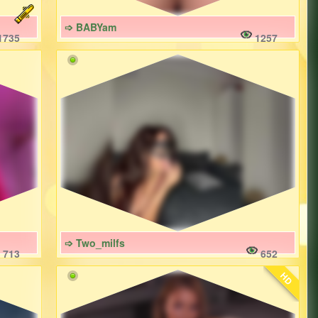
➩ BABYam
1735
1257
➩ Two_milfs
713
652
HD