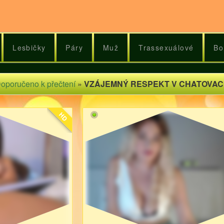
Lesbičky
Páry
Muž
Trassexuálové
Bo
oporučeno k přečtení
»
VZÁJEMNÝ RESPEKT V CHATOVAC
HD