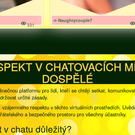
➩ Naughtycouple7
331
SPEKT V CHATOVACÍCH 
DOSPĚLÉ
inečnou platformu pro lidi, kteří se chtějí setkat, komunikova
držovat určité zásady.
st vzájemného respektu v těchto virtuálních prostředích. Uvě
 přátelského a bezpečného prostoru pro všechny účastníky.
 v chatu důležitý?