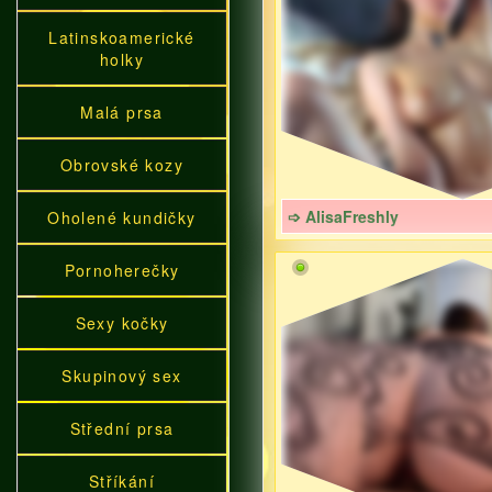
Latinskoamerické
holky
Malá prsa
Obrovské kozy
➩ AlisaFreshly
Oholené kundičky
Pornoherečky
Sexy kočky
Skupinový sex
Střední prsa
Stříkání