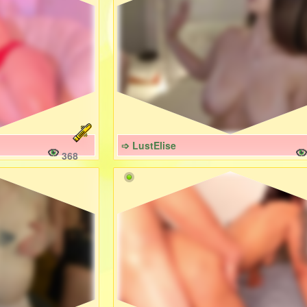
➩ LustElise
368