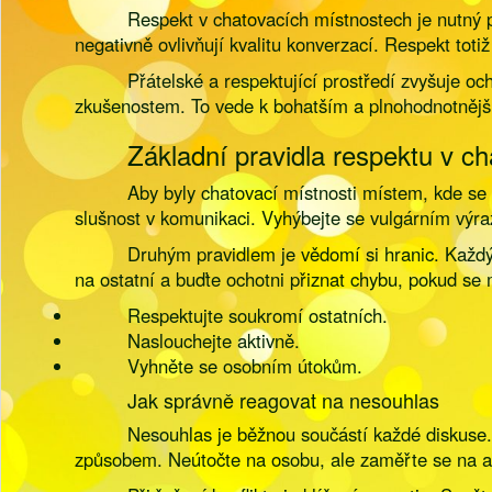
Respekt v chatovacích místnostech je nutný p
negativně ovlivňují kvalitu konverzací. Respekt tot
Přátelské a respektující prostředí zvyšuje och
zkušenostem. To vede k bohatším a plnohodnotnějš
Základní pravidla respektu v ch
Aby byly chatovací místnosti místem, kde se 
slušnost v komunikaci. Vyhýbejte se vulgárním výr
Druhým pravidlem je vědomí si hranic. Každý
na ostatní a buďte ochotni přiznat chybu, pokud se 
Respektujte soukromí ostatních.
Naslouchejte aktivně.
Vyhněte se osobním útokům.
Jak správně reagovat na nesouhlas
Nesouhlas je běžnou součástí každé diskuse. 
způsobem. Neútočte na osobu, ale zaměřte se na 