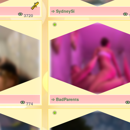
➩ SydneySi
3720
➩ BadParents
774