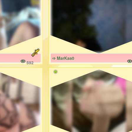
➩ MarKaa0
592