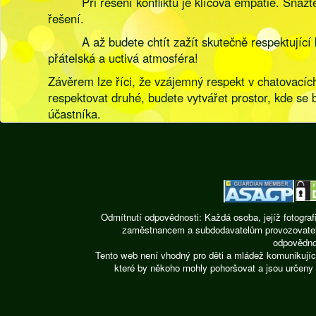
Při řešení konfliktu je klíčová empatie. Snaž
řešení.
A až budete chtít zažít skutečně respektují
přátelská a uctivá atmosféra!
Závěrem lze říci, že vzájemný respekt v chatovacíc
respektovat druhé, budete vytvářet prostor, kde se 
účastníka.
Odmítnutí odpovědnosti: Každá osoba, jejíž fotograf
zaměstnancem a subdodavatelům provozovatele st
odpovědnos
Tento web není vhodný pro děti a mládež komunikujíc
které by někoho mohly pohoršovat a jsou určeny 