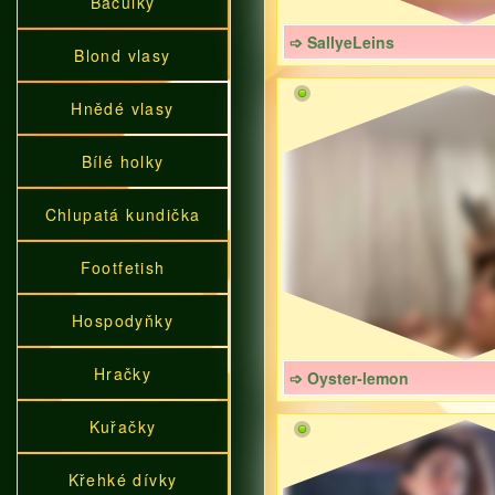
Baculky
➩ SallyeLeins
Blond vlasy
Hnědé vlasy
Bílé holky
Chlupatá kundička
Footfetish
Hospodyňky
Hračky
➩ Oyster-lemon
Kuřačky
Křehké dívky