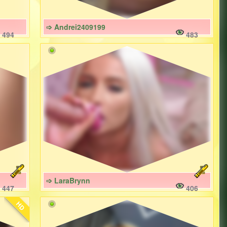
➩ Andrei2409199
494
483
➩ LaraBrynn
447
406
HD