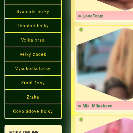
Svalnaté holky
➩ LoveTeam
Těhotné holky
Velká prsa
Velký zadek
Vysokoškolačky
Zralé ženy
Zrzka
➩ Mia_Milasheva
Čokoládové holky
ETIKA ONLINE