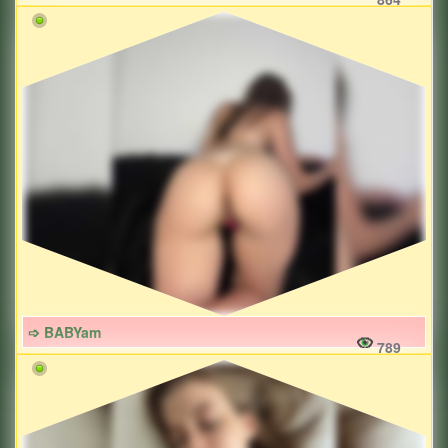
➩ BABYam
789