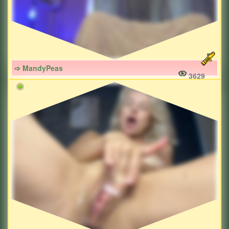
➩ MandyPeas
3629