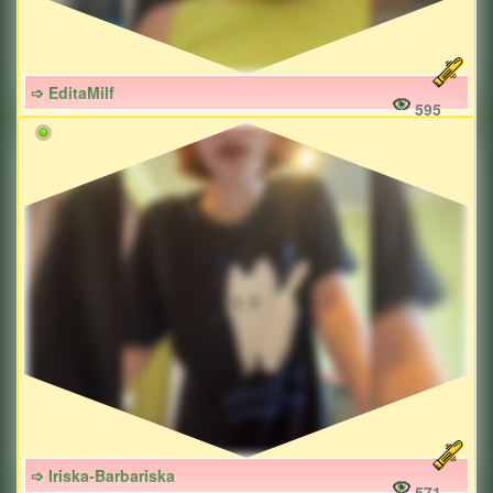
➩ EditaMilf
595
➩ Iriska-Barbariska
571