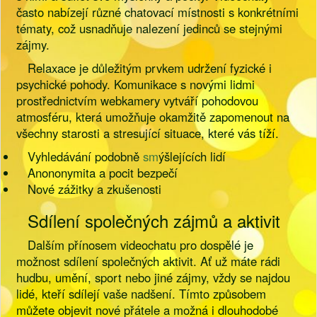
často nabízejí různé chatovací místnosti s konkrétními
tématy, což usnadňuje nalezení jedinců se stejnými
zájmy.
Relaxace je důležitým prvkem udržení fyzické i
psychické pohody. Komunikace s novými lidmi
prostřednictvím webkamery vytváří pohodovou
atmosféru, která umožňuje okamžitě zapomenout na
všechny starosti a stresující situace, které vás tíží.
Vyhledávání podobně
sm
ýšlejících lidí
Anononymita a pocit bezpečí
Nové zážitky a zkušenosti
Sdílení společných zájmů a aktivit
Dalším přínosem videochatu pro dospělé je
možnost sdílení společných aktivit. Ať už máte rádi
hudbu, umění, sport nebo jiné zájmy, vždy se najdou
lidé, kteří sdílejí vaše nadšení. Tímto způsobem
můžete objevit nové přátele a možná i dlouhodobé