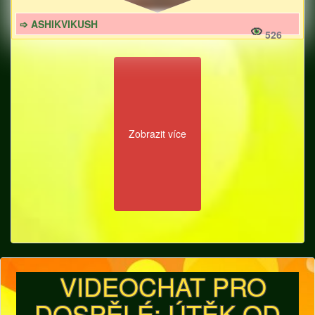
➩ ASHIKVIKUSH
526
Zobrazit více
VIDEOCHAT PRO
DOSPĚLÉ: ÚTĚK OD