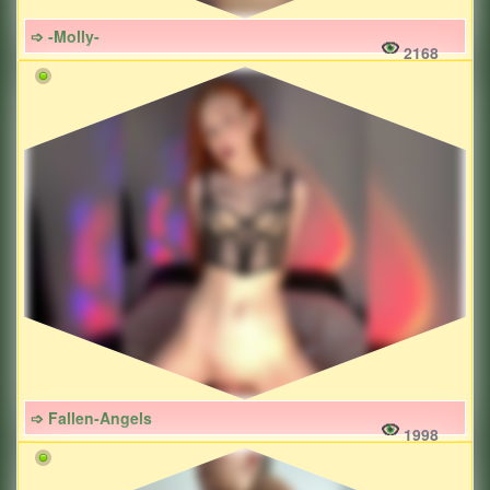
➩ -Molly-
2168
➩ Fallen-Angels
1998