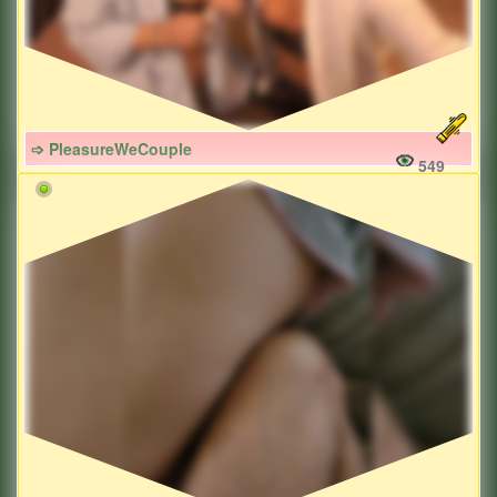
➩ PleasureWeCouple
549