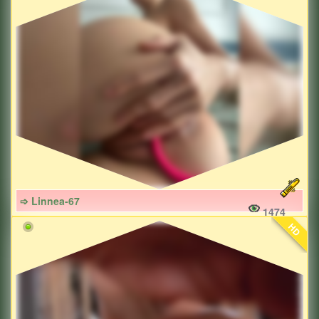
➩ Linnea-67
1474
HD