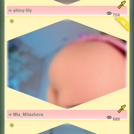
➩ shiny-lily
704
HD
➩ Mia_Milasheva
688