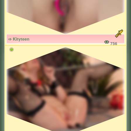
➩ Kityteen
756