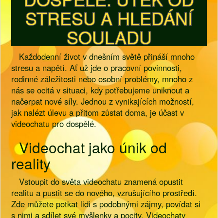
STRESU A HLEDÁNÍ
SOULADU
Každodenní život v dnešním světě přináší mnoho
stresu a napětí. Ať už jde o pracovní povinnosti,
rodinné záležitosti nebo osobní problémy, mnoho z
nás se ocitá v situaci, kdy potřebujeme uniknout a
načerpat nové síly. Jednou z vynikajících možností,
jak nalézt úlevu a přitom zůstat doma, je účast v
videochatu pro dospělé.
Videochat jako únik od
reality
Vstoupit do světa videochatu znamená opustit
realitu a pustit se do nového, vzrušujícího prostředí.
Zde můžete potkat lidi s podobnými zájmy, povídat si
s nimi a sdílet své myšlenky a pocity. Videochaty