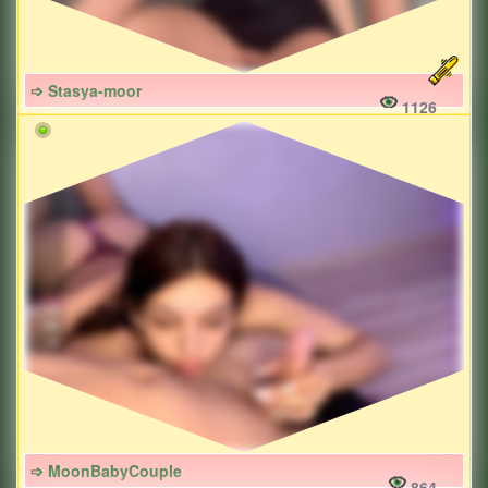
➩ Stasya-moor
1126
➩ MoonBabyCouple
864