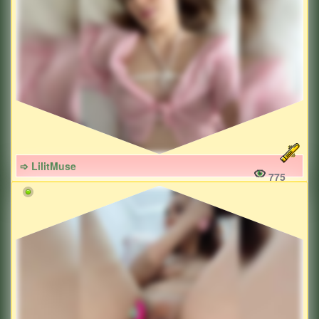
➩ LilitMuse
775