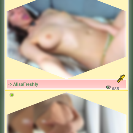
➩ AlisaFreshly
685