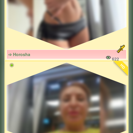
➩ Horosha
622
HD