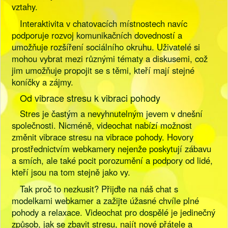
vztahy.
Interaktivita v chatovacích místnostech navíc
podporuje rozvoj komunikačních dovedností a
umožňuje rozšíření sociálního okruhu. Uživatelé si
mohou vybrat mezi různými tématy a diskusemi, což
jim umožňuje propojit se s těmi, kteří mají stejné
koníčky a zájmy.
Od vibrace stresu k vibraci pohody
Stres je častým a nevyhnutelným jevem v dnešní
společnosti. Nicméně, videochat nabízí možnost
změnit vibrace stresu na vibrace pohody. Hovory
prostřednictvím webkamery nejenže poskytují zábavu
a smích, ale také pocit porozumění a podpory od lidé,
kteří jsou na tom stejně jako vy.
Tak proč to nezkusit? Přijďte na náš chat s
modelkami webkamer a zažijte úžasné chvíle plné
pohody a relaxace. Videochat pro dospělé je jedinečný
způsob, jak se zbavit stresu, najít nové přátele a