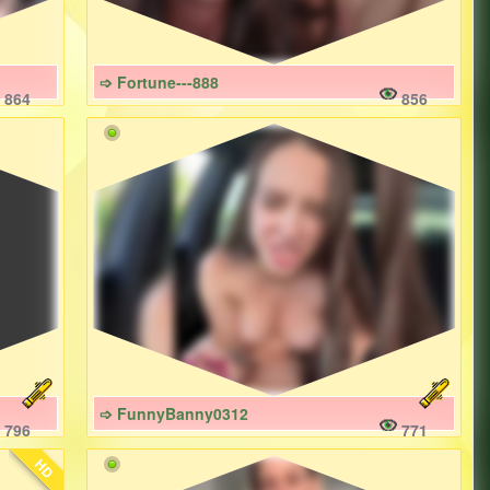
➩ Fortune---888
864
856
➩ FunnyBanny0312
796
771
HD