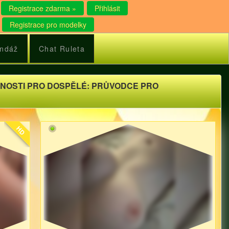
Registrace zdarma »
Přihlásit
Registrace pro modelky
ndáž
Chat Ruleta
NOSTI PRO DOSPĚLÉ: PRŮVODCE PRO
HD