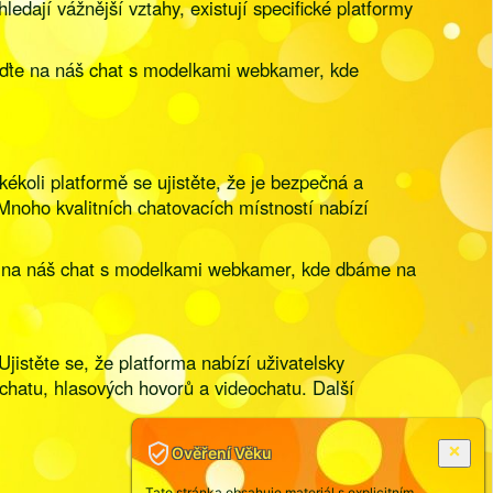
ledají vážnější vztahy, existují specifické platformy
řijďte na náš chat s modelkami webkamer, kde
ékoli platformě se ujistěte, že je bezpečná a
Mnoho kvalitních chatovacích místností nabízí
jďte na náš chat s modelkami webkamer, kde dbáme na
Ujistěte se, že platforma nabízí uživatelsky
 chatu, hlasových hovorů a videochatu. Další
Ověření Věku
Tato stránka obsahuje materiál s explicitním