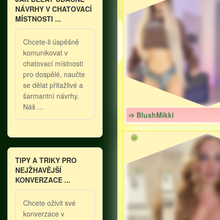
NÁVRHY V CHATOVACÍ
MÍSTNOSTI ...
Chcete-li úspěšně
komunikovat v
chatovací místnosti
pro dospělé, naučte
se dělat přitažlivé a
šarmantní návrhy.
Náš ...
➩ BlushMikki
TIPY A TRIKY PRO
NEJŽHAVĚJŠÍ
KONVERZACE ...
Chcete oživit své
konverzace v