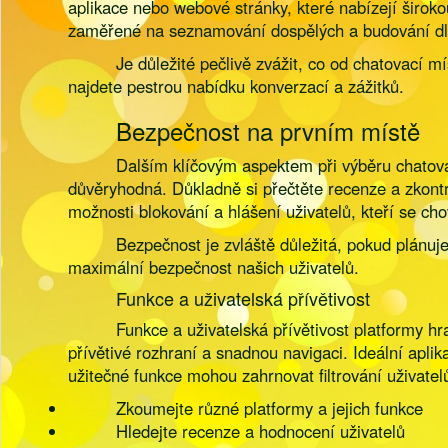
aplikace nebo webové stránky, které nabízejí širokou
zaměřené na seznamování dospělých a budování d
Je důležité pečlivě zvážit, co od chatovací 
najdete pestrou nabídku konverzací a zážitků.
Bezpečnost na prvním místě
Dalším klíčovým aspektem při výběru chatovac
důvěryhodná. Důkladně si přečtěte recenze a zkontr
možnosti blokování a hlášení uživatelů, kteří se ch
Bezpečnost je zvláště důležitá, pokud plánuj
maximální bezpečnost našich uživatelů.
Funkce a uživatelská přívětivost
Funkce a uživatelská přívětivost platformy hra
přívětivé rozhraní a snadnou navigaci. Ideální apli
užitečné funkce mohou zahrnovat filtrování uživatelů
Zkoumejte různé platformy a jejich funkce
Hledejte recenze a hodnocení uživatelů