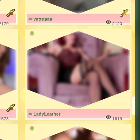
➩ vattttaaa
2179
2123
➩ LadyLeather
1673
1619