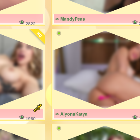
➩ MandyPeas
2822
HD
➩ AlyonaKatya
1960