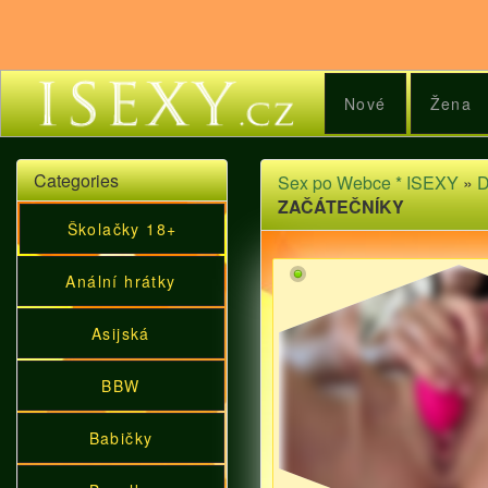
Nové
Žena
Categories
Sex po Webce * ISEXY
»
D
ZAČÁTEČNÍKY
Školačky 18+
Anální hrátky
Asijská
BBW
Babičky