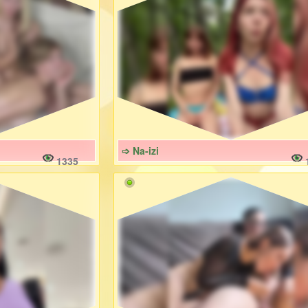
➩ Na-izi
1335