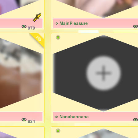
➩ MainPleasure
879
HD
➩ Nanabannana
824