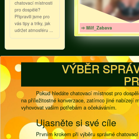
chatovací místnosti
pro dospělé?
Připravili jsme pro
vás tipy a triky, jak
➩ Milf_Zabava
udržet atmosféru ...
VÝBĚR SPRÁV
PR
Pokud hledáte chatovací místnost pro dospělé
na příležitostné konverzace, zatímco jiné nabízejí m
vyhovovat vašim potřebám a očekáváním.
Ujasněte si své cíle
Prvním krokem při výběru správné chatovací m