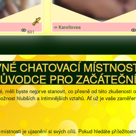
➩ Karollovea
601
NÉ CHATOVACÍ MÍSTNOST
ŮVODCE PRO ZAČÁTEČN
, měli byste nejprve stanovit, co přesně od této zkušenosti 
ožnost hlubších a intimnějších vztahů. Ať už je vaše zaměření
ístnosti je ujasnění si svých cílů. Pokud hledáte příležitos