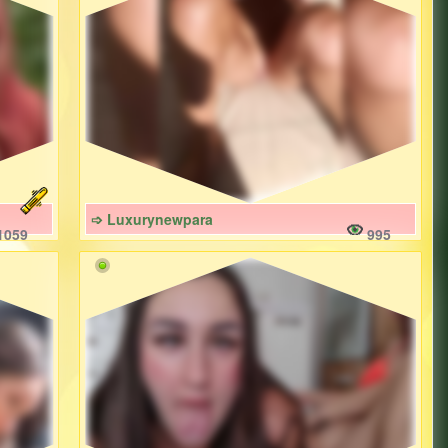
➩ Luxurynewpara
1059
995