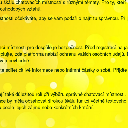
 škálu chatovacích místností s různými tématy. Pro ty, kteří h
louhodobých vztahů.
místnosti očekáváte, aby se vám podařilo najít tu správnou. P
í místnosti pro dospělé je bezpečnost. Před registrací na jak
olujte, zda platforma nabízí ochranu vašich osobních údajů. 
ovají nevhodně.
ete sdílet citlivé informace nebo intimní částky o sobě. Při
jí také důležitou roli při výběru správné chatovací místnosti. 
kace by měla obsahovat širokou škálu funkcí včetně textového
 podle jejich zájmů nebo konkrétních kritérií.