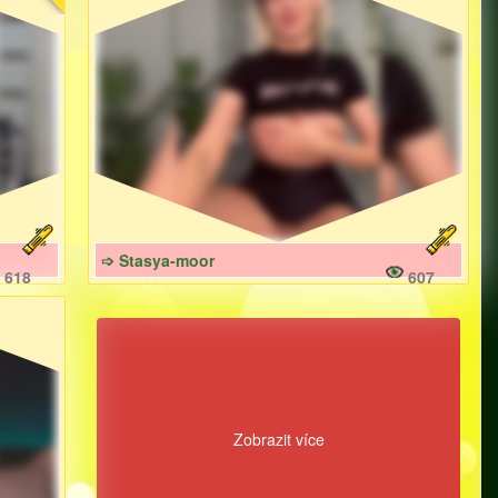
➩ Stasya-moor
618
607
Zobrazit více