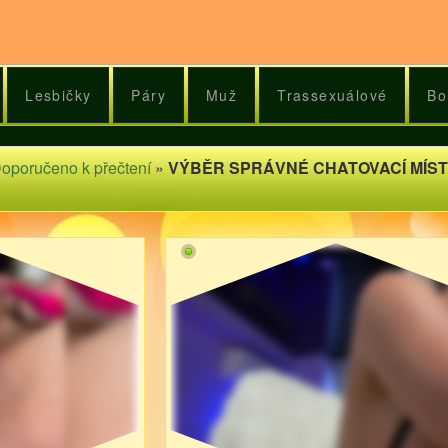
Lesbičky
Páry
Muž
Trassexuálové
Bo
oporučeno k přečtení
»
VÝBĚR SPRÁVNÉ CHATOVACÍ MÍST