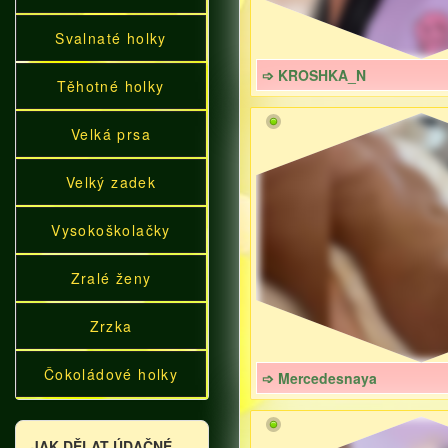
Svalnaté holky
➩ KROSHKA_N
Těhotné holky
Velká prsa
Velký zadek
Vysokoškolačky
Zralé ženy
Zrzka
Čokoládové holky
➩ Mercedesnaya
JAK DĚLAT ÚDAČNÉ