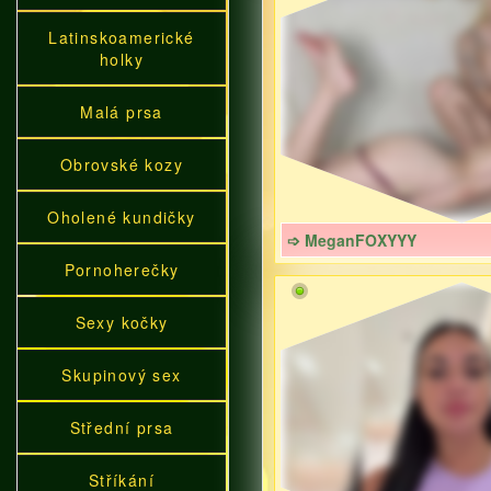
Latinskoamerické
holky
Malá prsa
Obrovské kozy
Oholené kundičky
➩ MeganFOXYYY
Pornoherečky
Sexy kočky
Skupinový sex
Střední prsa
Stříkání