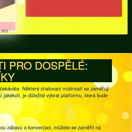
563
I PRO DOSPĚLÉ:
ÍKY
očekáváte. Některé chatovací místnosti se zaměřují
 jakékoli, je důležité vybrat platformu, která bude
tnou zábavu a konverzaci, můžete se zaměřit na