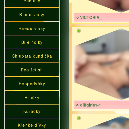
Baculky
Blond vlasy
➩ VICTORIA_
Hnědé vlasy
Bílé holky
Chlupatá kundička
Footfetish
Hospodyňky
Hračky
➩ diffgirls1-1
Kuřačky
Křehké dívky