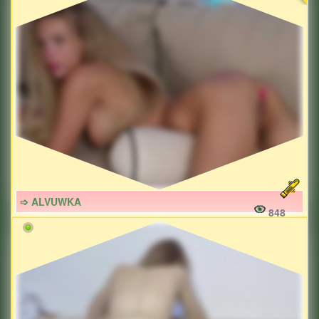
➩ ALVUWKA
848