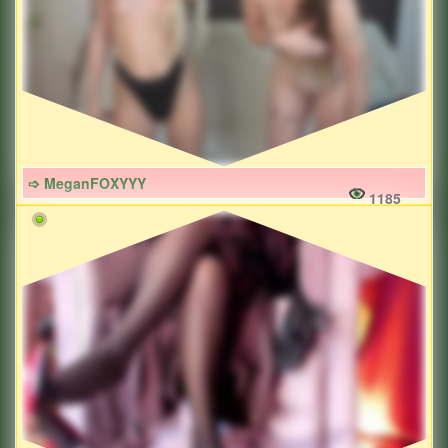
➩ MeganFOXYYY
1185