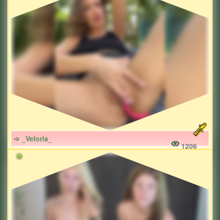
➩ _Veloria_
1206