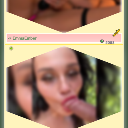
➩ EmmaEmber
5058