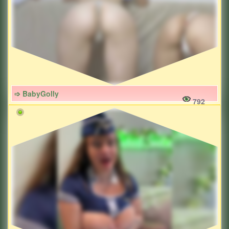
➩ BabyGolly
792