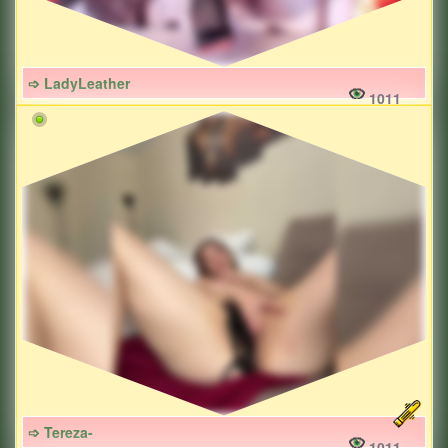
➩ LadyLeather
1011
➩ Tereza-
1011