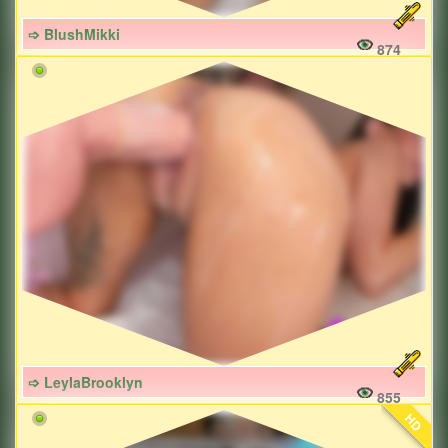
➩ BlushMikki
874
➩ LeylaBrooklyn
855
HD