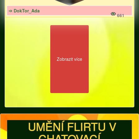
➩ DokTor_Ada
661
Zobrazit více
UMĚNÍ FLIRTU V
CHATOVACÍ