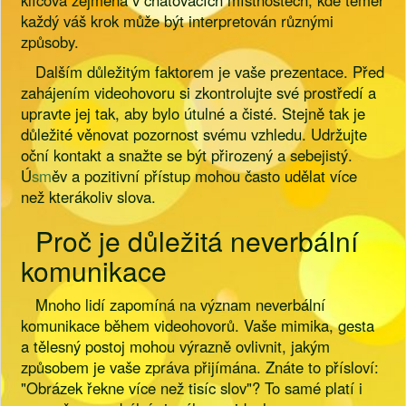
klíčová zejména v chatovacích místnostech, kde téměř
každý váš krok může být interpretován různými
způsoby.
Dalším důležitým faktorem je vaše prezentace. Před
zahájením videohovoru si zkontrolujte své prostředí a
upravte jej tak, aby bylo útulné a čisté. Stejně tak je
důležité věnovat pozornost svému vzhledu. Udržujte
oční kontakt a snažte se být přirozený a sebejistý.
Ú
sm
ěv a pozitivní přístup mohou často udělat více
než kterákoliv slova.
Proč je důležitá neverbální
komunikace
Mnoho lidí zapomíná na význam neverbální
komunikace během videohovorů. Vaše mimika, gesta
a tělesný postoj mohou výrazně ovlivnit, jakým
způsobem je vaše zpráva přijímána. Znáte to přísloví:
"Obrázek řekne více než tisíc slov"? To samé platí i