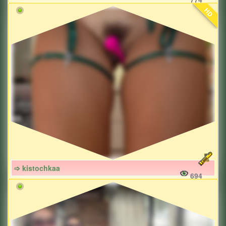
HD
➩ kistochkaa
694