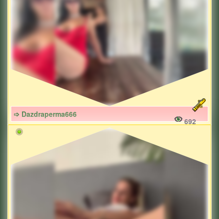
➩ Dazdraperma666
692