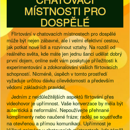
MÍSTNOSTI PRO
DOSPĚLÉ
Flirtování v chatovacích místnostech pro dospělé
může být nejen zábavné, ale i velmi efektivní cestou,
jak potkat nové lidi a rozvinout vztahy. Na rozdíl od
reálného světa, kde máte jen jednu šanci udělat dobrý
první dojem, online svět vám poskytuje příležitosti k
experimentování a zdokonalování vašich flirtovacích
schopností. Nicméně, úspěch v tomto prostředí
vyžaduje určitou dávku cílevědomosti a především
vědomí základních pravidel.
Jedním z nejdůležitějších aspektů flirtování přes
videohovor je upřímnost. Vaše konverzace by měla být
autentická a neformální. Nepoužívejte přehnané
komplimenty nebo naučené fráze; raději se soustřeďte
na otevřenou a přímou komunikaci. Upřímnost je