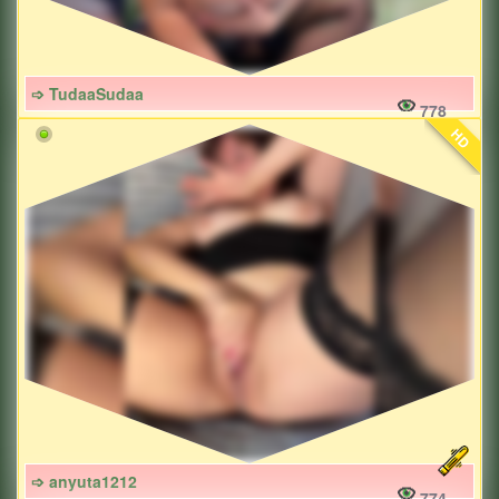
➩ TudaaSudaa
778
HD
➩ anyuta1212
774