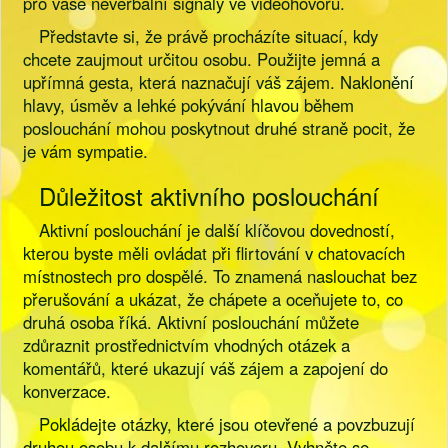
pro vaše neverbální signály ve videohovoru.
Představte si, že právě procházíte situací, kdy
chcete zaujmout určitou osobu. Použijte jemná a
upřímná gesta, která naznačují váš zájem. Naklonění
hlavy, úsměv a lehké pokývání hlavou během
poslouchání mohou poskytnout druhé straně pocit, že
je vám sympatie.
Důležitost aktivního poslouchání
Aktivní poslouchání je další klíčovou dovedností,
kterou byste měli ovládat při flirtování v chatovacích
místnostech pro dospělé. To znamená naslouchat bez
přerušování a ukázat, že chápete a oceňujete to, co
druhá osoba říká. Aktivní poslouchání můžete
zdůraznit prostřednictvím vhodných otázek a
komentářů, které ukazují váš zájem a zapojení do
konverzace.
Pokládejte otázky, které jsou otevřené a povzbuzují
druhou osobu k dalšímu rozhovoru. Vyhněte se