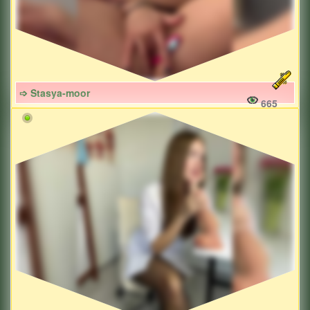
➩ Stasya-moor
665