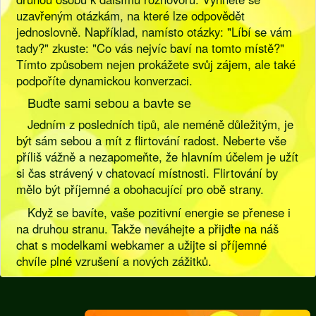
uzavřeným otázkám, na které lze odpovědět
jednoslovně. Například, namísto otázky: "Líbí se vám
tady?" zkuste: "Co vás nejvíc baví na tomto místě?"
Tímto způsobem nejen prokážete svůj zájem, ale také
podpoříte dynamickou konverzaci.
Buďte sami sebou a bavte se
Jedním z posledních tipů, ale neméně důležitým, je
být sám sebou a mít z flirtování radost. Neberte vše
příliš vážně a nezapomeňte, že hlavním účelem je užít
si čas strávený v chatovací místnosti. Flirtování by
mělo být příjemné a obohacující pro obě strany.
Když se bavíte, vaše pozitivní energie se přenese i
na druhou stranu. Takže neváhejte a přijďte na náš
chat s modelkami webkamer a užijte si příjemné
chvíle plné vzrušení a nových zážitků.