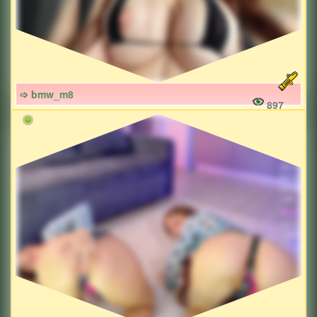
➩ bmw_m8
897