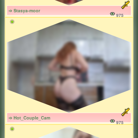
➩ Stasya-moor
975
➩ Hot_Couple_Cam
975