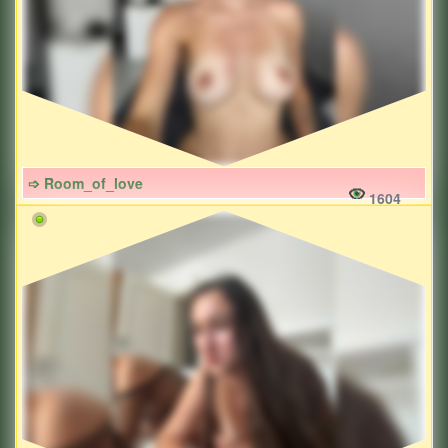
➩ Room_of_love
1604