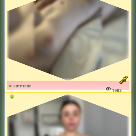
➩ vattttaaa
1993