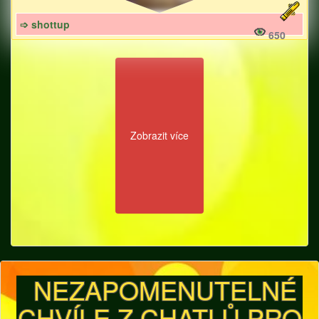
➩ shottup
650
Zobrazit více
NEZAPOMENUTELNÉ
CHVÍLE Z CHATLŮ PRO