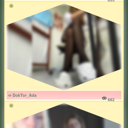
➩ DokTor_Ada
682