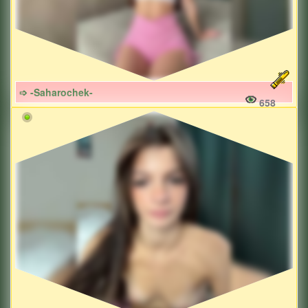
➩ -Saharochek-
658