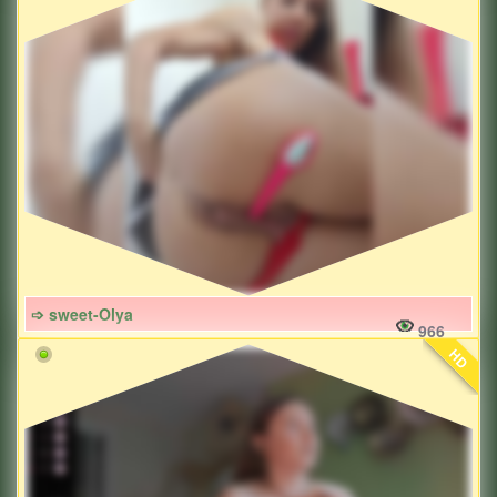
➩ sweet-Olya
966
HD