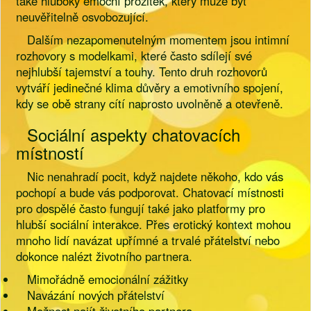
také hluboký emoční prožitek, který může být
neuvěřitelně osvobozující.
Dalším nezapomenutelným momentem jsou intimní
rozhovory s modelkami, které často sdílejí své
nejhlubší tajemství a touhy. Tento druh rozhovorů
vytváří jedinečné klima důvěry a emotivního spojení,
kdy se obě strany cítí naprosto uvolněně a otevřeně.
Sociální aspekty chatovacích
místností
Nic nenahradí pocit, když najdete někoho, kdo vás
pochopí a bude vás podporovat. Chatovací místnosti
pro dospělé často fungují také jako platformy pro
hlubší sociální interakce. Přes erotický kontext mohou
mnoho lidí navázat upřímné a trvalé přátelství nebo
dokonce nalézt životního partnera.
Mimořádně emocionální zážitky
Navázání nových přátelství