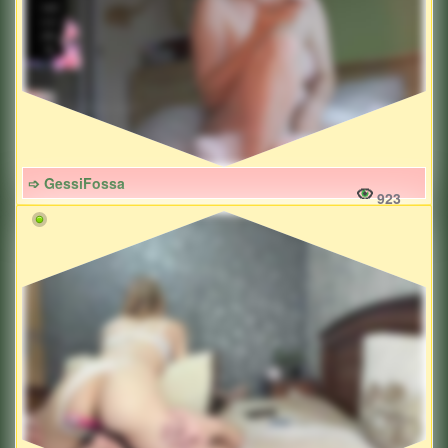
➩ GessiFossa
923