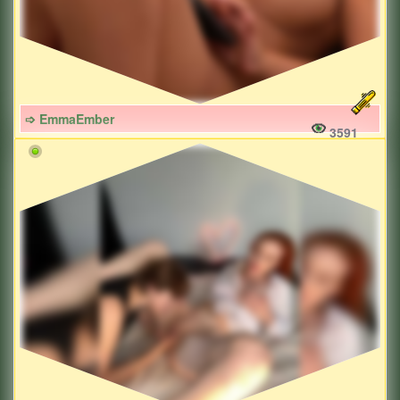
➩ EmmaEmber
3591