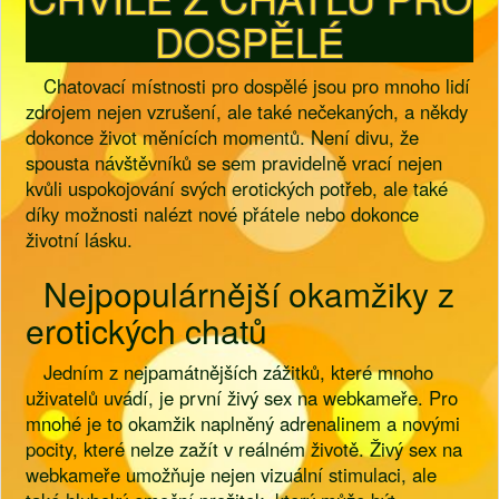
DOSPĚLÉ
Chatovací místnosti pro dospělé jsou pro mnoho lidí
zdrojem nejen vzrušení, ale také nečekaných, a někdy
dokonce život měnících momentů. Není divu, že
spousta návštěvníků se sem pravidelně vrací nejen
kvůli uspokojování svých erotických potřeb, ale také
díky možnosti nalézt nové přátele nebo dokonce
životní lásku.
Nejpopulárnější okamžiky z
erotických chatů
Jedním z nejpamátnějších zážitků, které mnoho
uživatelů uvádí, je první živý sex na webkameře. Pro
mnohé je to okamžik naplněný adrenalinem a novými
pocity, které nelze zažít v reálném životě. Živý sex na
webkameře umožňuje nejen vizuální stimulaci, ale