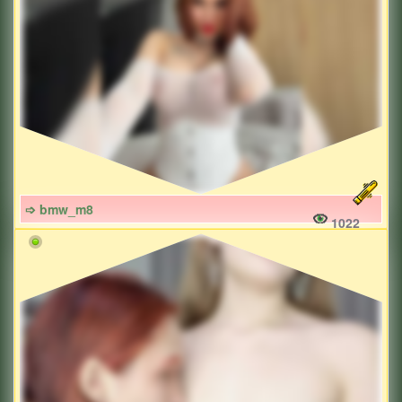
➩ bmw_m8
1022