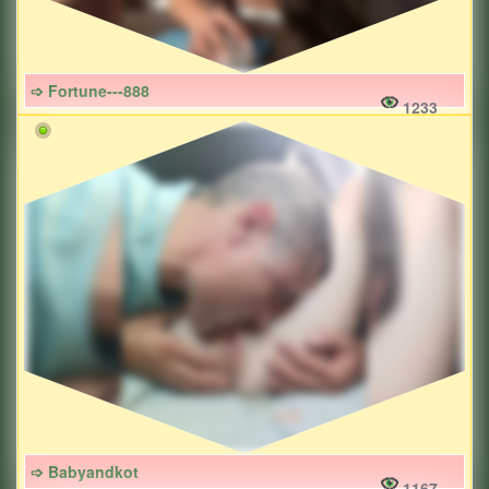
➩ Fortune---888
1233
➩ Babyandkot
1167