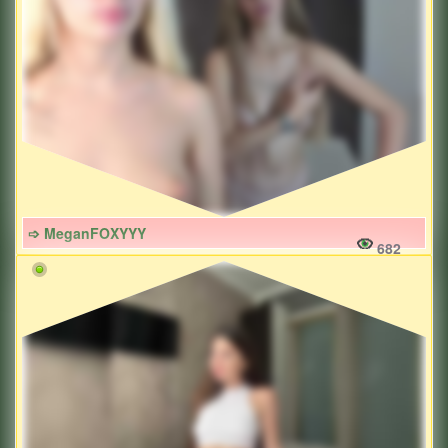
➩ MeganFOXYYY
682