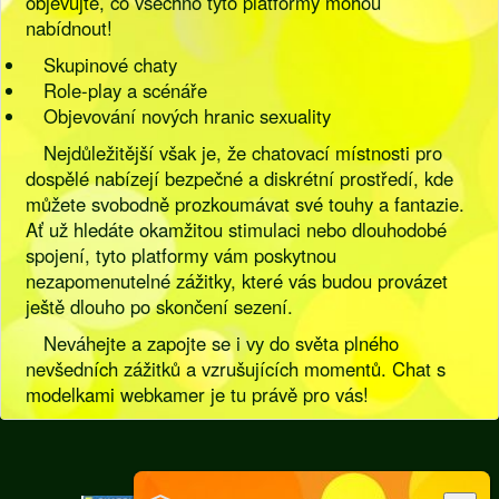
objevujte, co všechno tyto platformy mohou
nabídnout!
Skupinové chaty
Role-play a scénáře
Objevování nových hranic sexuality
Nejdůležitější však je, že chatovací místnosti pro
dospělé nabízejí bezpečné a diskrétní prostředí, kde
můžete svobodně prozkoumávat své touhy a fantazie.
Ať už hledáte okamžitou stimulaci nebo dlouhodobé
spojení, tyto platformy vám poskytnou
nezapomenutelné zážitky, které vás budou provázet
ještě dlouho po skončení sezení.
Neváhejte a zapojte se i vy do světa plného
nevšedních zážitků a vzrušujících momentů. Chat s
modelkami webkamer je tu právě pro vás!
[
Pravidla
|
Legislativa
]