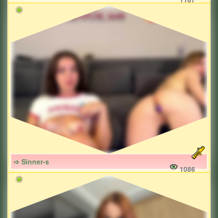
➩ Sinner-s
1086