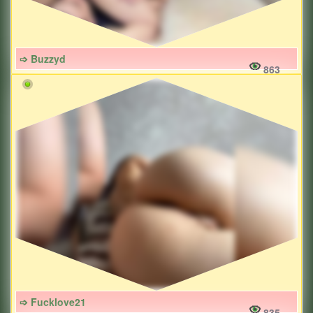
➩ Buzzyd
863
➩ Fucklove21
835