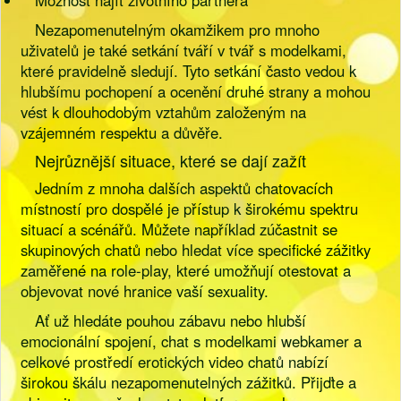
Možnost najít životního partnera
Nezapomenutelným okamžikem pro mnoho
uživatelů je také setkání tváří v tvář s modelkami,
které pravidelně sledují. Tyto setkání často vedou k
hlubšímu pochopení a ocenění druhé strany a mohou
vést k dlouhodobým vztahům založeným na
vzájemném respektu a důvěře.
Nejrůznější situace, které se dají zažít
Jedním z mnoha dalších aspektů chatovacích
místností pro dospělé je přístup k širokému spektru
situací a scénářů. Můžete například zúčastnit se
skupinových chatů nebo hledat více specifické zážitky
zaměřené na role-play, které umožňují otestovat a
objevovat nové hranice vaší sexuality.
Ať už hledáte pouhou zábavu nebo hlubší
emocionální spojení, chat s modelkami webkamer a
celkové prostředí erotických video chatů nabízí
širokou škálu nezapomenutelných zážitků. Přijďte a