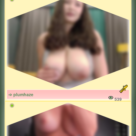
➩ plumhaze
539