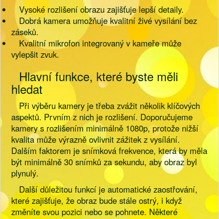
Vysoké rozlišení obrazu zajišťuje lepší detaily.
Dobrá kamera umožňuje kvalitní živé vysílání bez
záseků.
Kvalitní mikrofon integrovaný v kameře může
vylepšit zvuk.
Hlavní funkce, které byste měli
hledat
Při výběru kamery je třeba zvážit několik klíčových
aspektů. Prvním z nich je rozlišení. Doporučujeme
kamery s rozlišením minimálně 1080p, protože nižší
kvalita může výrazně ovlivnit zážitek z vysílání.
Dalším faktorem je snímková frekvence, která by měla
být minimálně 30 snímků za sekundu, aby obraz byl
plynulý.
Další důležitou funkcí je automatické zaostřování,
které zajišťuje, že obraz bude stále ostrý, i když
změníte svou pozici nebo se pohnete. Některé