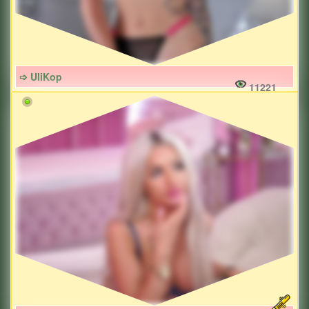
➩ UliKop
11221