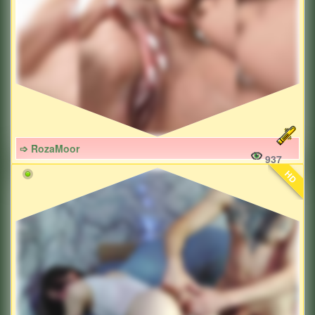
➩ RozaMoor
937
HD