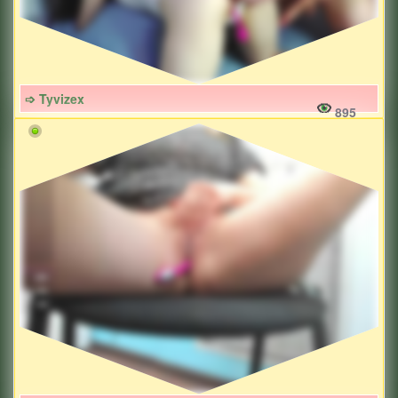
➩ Tyvizex
895