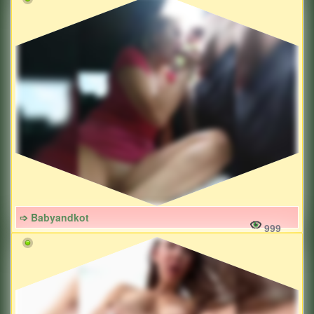
➩ Babyandkot
999