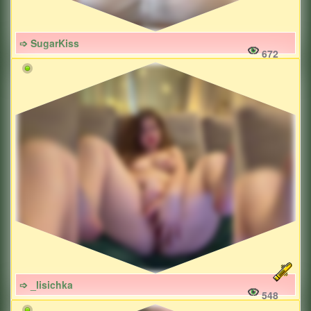
➩ SugarKiss
672
➩ _lisichka
548