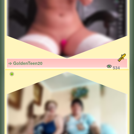
➩ GoldenTeen20
534