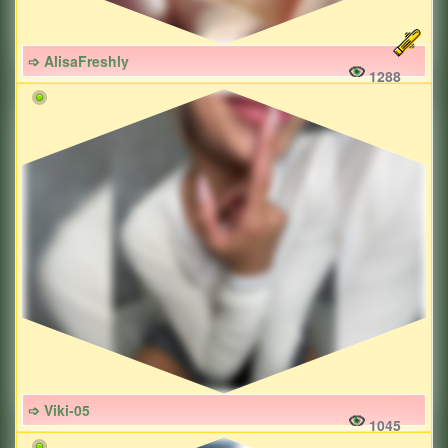
➩ AlisaFreshly
1288
➩ Viki-05
1045