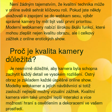
Není žádným tajemstvím, že kvalitní technika může
v online světě sehrát klíčovou roli. Pokud jste někdy
uvažovali o zapojení se do webkam sexu, výběr
správné kamery by měl být vaší první prioritou.
Moderní webkamery nabízí širokou škálu funkcí, které
mohou zlepšit nejen kvalitu obrazu, ale i celkový
zážitek z online erotických show.
Proč je kvalita kamery
důležitá?
Je nesmírně důležité, aby kamera byla schopna
zachytit každý detail ve vysokém rozlišení. Ostrý
obraz je základem každé úspěšné online show.
Modelky webkamer a jejich návštěvníci si totiž
zaslouží nejlepší možný vizuální zážitek. Kvalitní
kamera vám také umožní lepší interakci a více
možností hraní s osvětlením a dekoracemi ve vašem
prostředí.