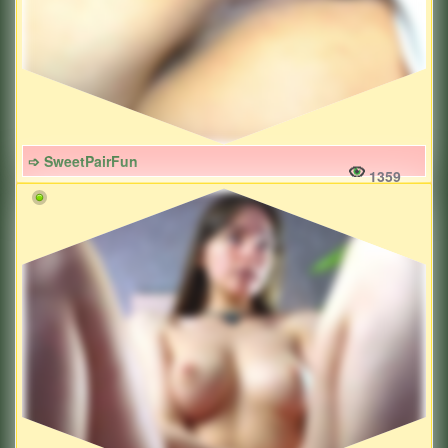
➩ SweetPairFun
1359