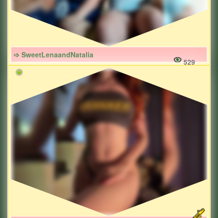
➩ SweetLenaandNatalia
529