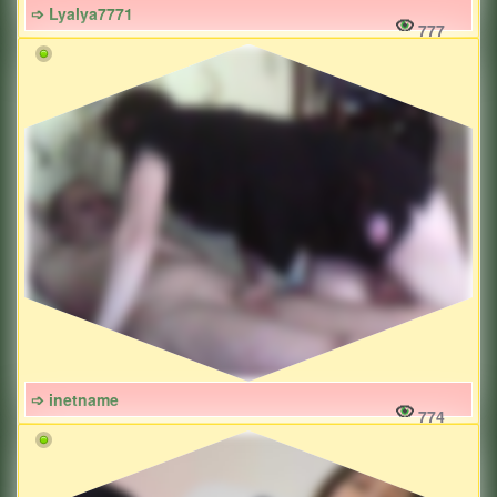
➩ Lyalya7771
777
➩ inetname
774