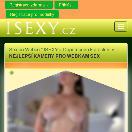
Registrace zdarma »
Přihlásit
Registrace pro modelky
Toggl
naviga
Sex po Webce * ISEXY
»
Doporučeno k přečtení
»
NEJLEPŠÍ KAMERY PRO WEBKAM SEX