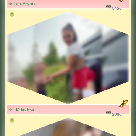
➩ LaraBrynn
5456
➩ _Milashka_
2008