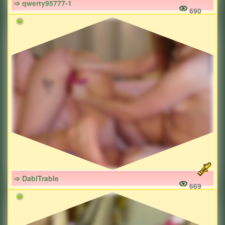
➩ qwerty95777-1
690
➩ DablTrable
669