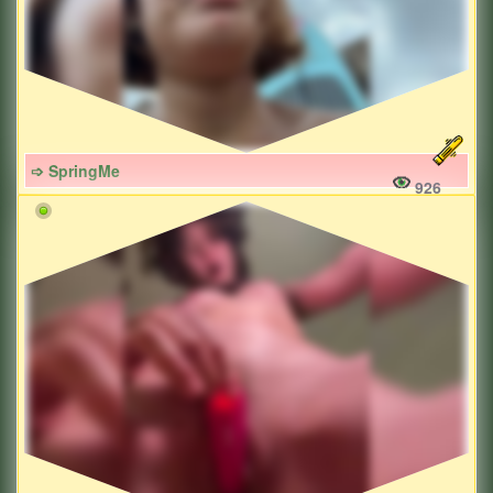
➩ SpringMe
926