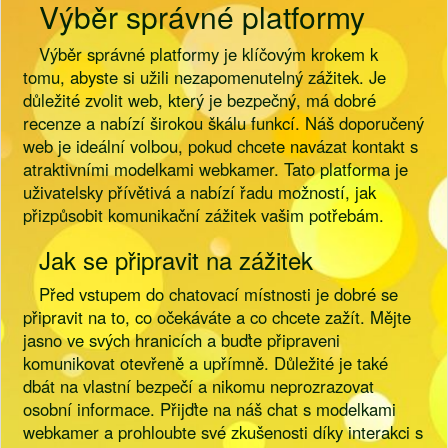
Výběr správné platformy
Výběr správné platformy je klíčovým krokem k
tomu, abyste si užili nezapomenutelný zážitek. Je
důležité zvolit web, který je bezpečný, má dobré
recenze a nabízí širokou škálu funkcí. Náš doporučený
web je ideální volbou, pokud chcete navázat kontakt s
atraktivními modelkami webkamer. Tato platforma je
uživatelsky přívětivá a nabízí řadu možností, jak
přizpůsobit komunikační zážitek vašim potřebám.
Jak se připravit na zážitek
Před vstupem do chatovací místnosti je dobré se
připravit na to, co očekáváte a co chcete zažít. Mějte
jasno ve svých hranicích a buďte připraveni
komunikovat otevřeně a upřímně. Důležité je také
dbát na vlastní bezpečí a nikomu neprozrazovat
osobní informace. Přijďte na náš chat s modelkami
webkamer a prohloubte své zkušenosti díky interakci s