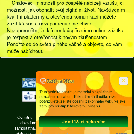
Chatovací místnosti pro dospělé nabízejí vzrušující
možnost, jak obohatit svůj digitální život. Navštívením
kvalitní platformy a otevřenou komunikací můžete
zažít krásné a nezapomenutelné chvíle.
Nezapomeňte, že klíčem k úspěšnému online zážitku
je respekt a otevřenost k novým zkušenostem.
Ponořte se do světa plného vášně a objevte, co vám
může nabídnout.
[
Pravidla
|
Legislativa
]
Ověření Věku
Tato stránka obsahuje materiál s explicitním
sexuálním obsahem. Kliknutím na tlačítko níže
potvrzujete, že jste dosáhli zákonného věku ve své
zemi pro přístup k takovému obsahu.
Odmítnutí odpovědnosti: Každá osoba, jejíž fotografie se
Je mi 18 let nebo více
objeví na videochatu isexy.cz, je právně zodpovědná,
samostatná, pracuje ze vzdálené privátní místnosti, žádná z
nich není zaměstnancem a subdodavatelům provozovatele