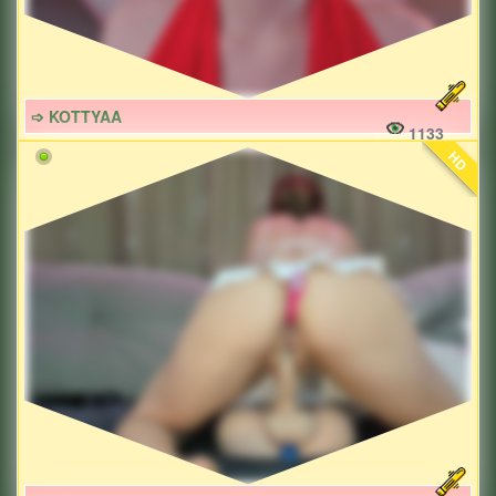
➩ KOTTYAA
1133
HD