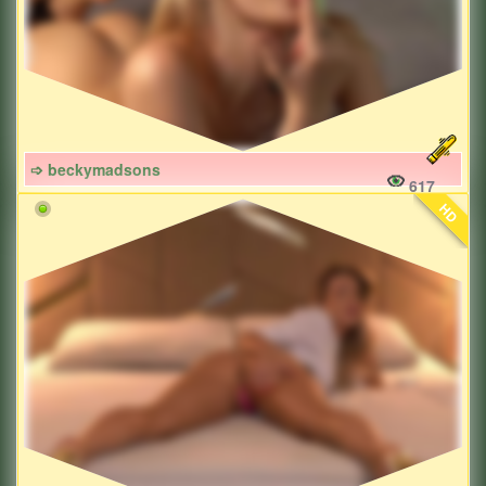
➩ beckymadsons
617
HD