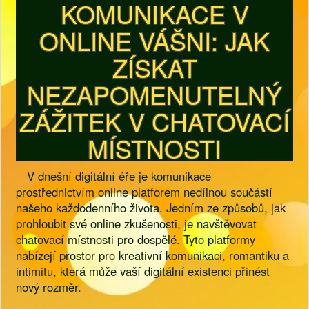
KOMUNIKACE V
ONLINE VÁŠNI: JAK
ZÍSKAT
NEZAPOMENUTELNÝ
ZÁŽITEK V CHATOVACÍ
MÍSTNOSTI
V dnešní digitální éře je komunikace
prostřednictvím online platforem nedílnou součástí
našeho každodenního života. Jedním ze způsobů, jak
prohloubit své online zkušenosti, je navštěvovat
chatovací místnosti pro dospělé. Tyto platformy
nabízejí prostor pro kreativní komunikaci, romantiku a
intimitu, která může vaší digitální existenci přinést
nový rozměr.