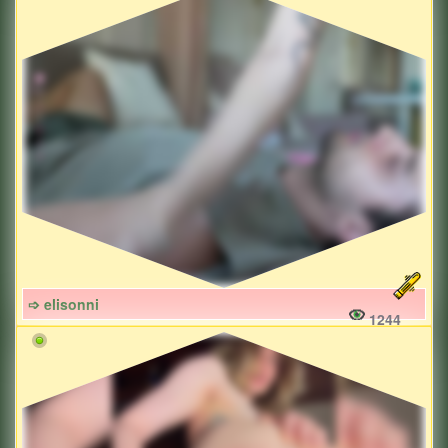
➩ elisonni
1244