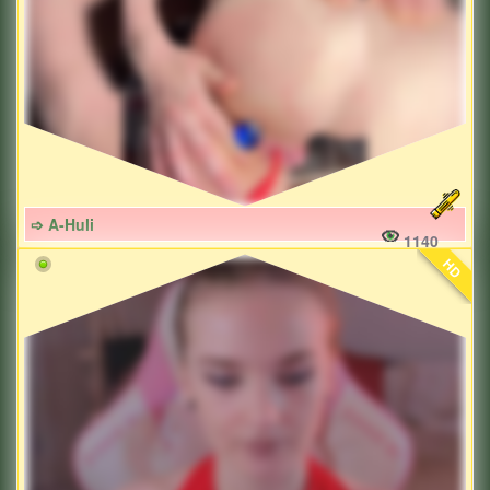
➩ A-Huli
1140
HD