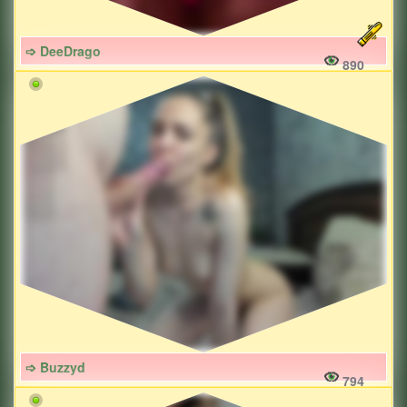
➩ DeeDrago
890
➩ Buzzyd
794