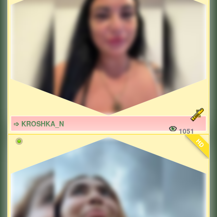
➩ KROSHKA_N
1051
HD