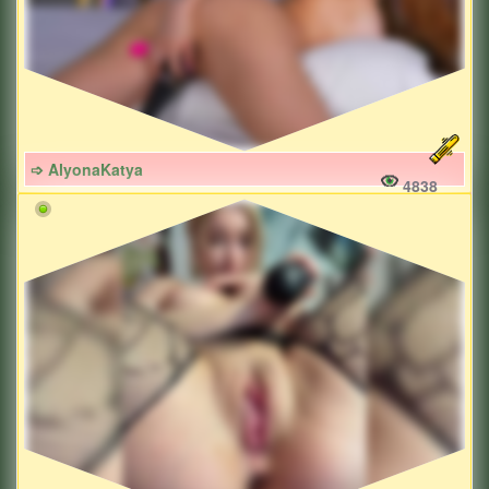
➩ AlyonaKatya
4838