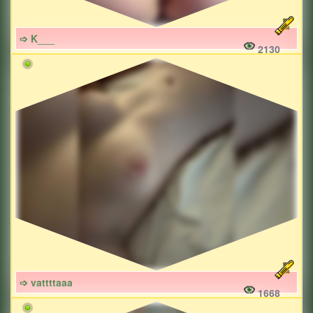
➩ K___
2130
➩ vattttaaa
1668