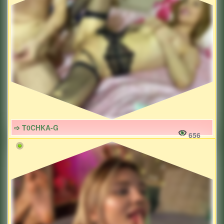
➩ T0CHKA-G
656