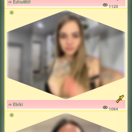
➩ EditaMilf
1120
➩ Ebiki
1064