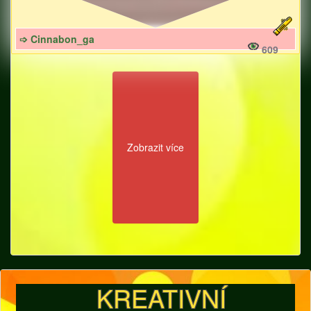
➩ Cinnabon_ga
609
Zobrazit více
KREATIVNÍ