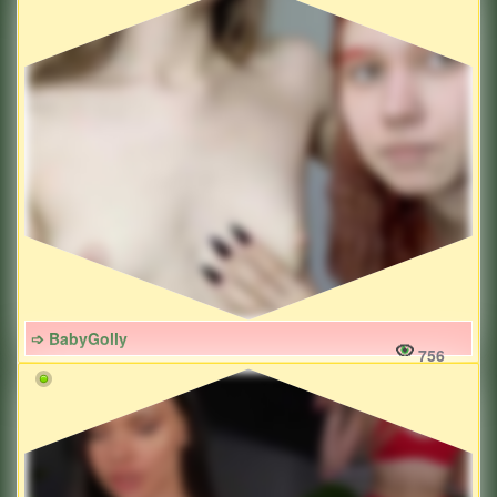
➩ BabyGolly
756