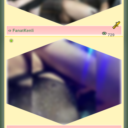
➩ FanatKenli
729