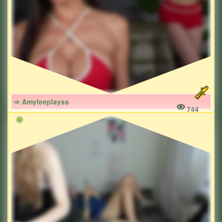
➩ Amyleeplayss
744