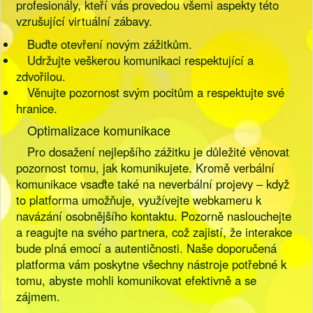
profesionály, kteří vás provedou všemi aspekty této
vzrušující virtuální zábavy.
Buďte otevření novým zážitkům.
Udržujte veškerou komunikaci respektující a
zdvořilou.
Věnujte pozornost svým pocitům a respektujte své
hranice.
Optimalizace komunikace
Pro dosažení nejlepšího zážitku je důležité věnovat
pozornost tomu, jak komunikujete. Kromě verbální
komunikace vsaďte také na neverbální projevy – když
to platforma umožňuje, využívejte webkameru k
navázání osobnějšího kontaktu. Pozorně naslouchejte
a reagujte na svého partnera, což zajistí, že interakce
bude plná emocí a autentičnosti. Naše doporučená
platforma vám poskytne všechny nástroje potřebné k
tomu, abyste mohli komunikovat efektivně a se
zájmem.