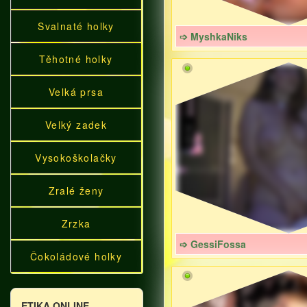
Svalnaté holky
➩ MyshkaNiks
Těhotné holky
Velká prsa
Velký zadek
Vysokoškolačky
Zralé ženy
Zrzka
➩ GessiFossa
Čokoládové holky
ETIKA ONLINE