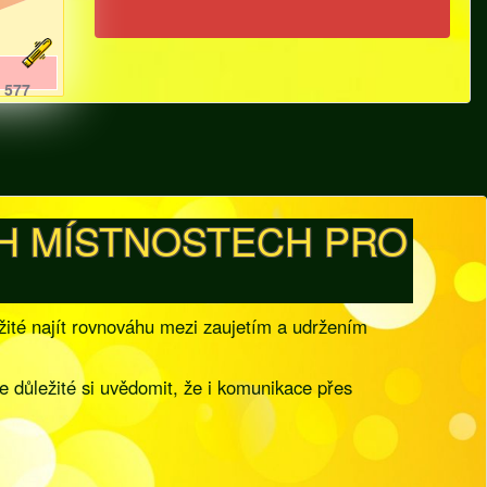
577
H MÍSTNOSTECH PRO
ežité najít rovnováhu mezi zaujetím a udržením
je důležité si uvědomit, že i komunikace přes