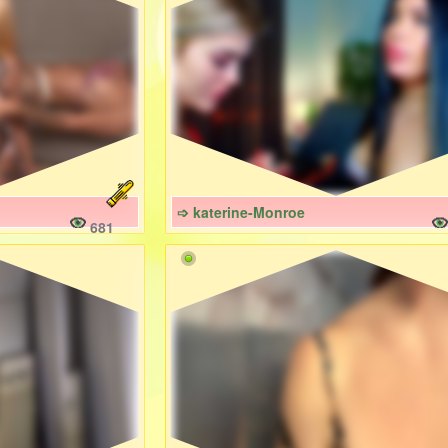
➩ katerine-Monroe
681