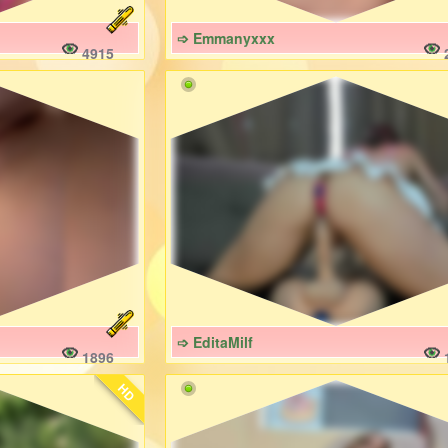
➩ Emmanyxxx
4915
➩ EditaMilf
1896
HD