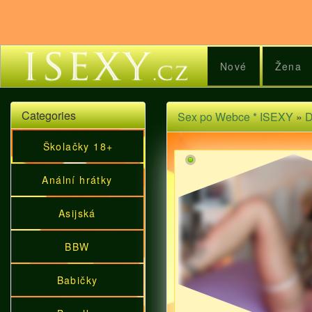
Nové
Žena
Categories
Sex po Webce * ISEXY
»
D
Školačky 18+
Anální hrátky
Asijská
BBW
Babičky