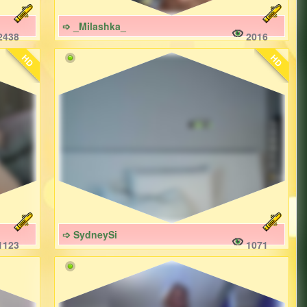
➩ _Milashka_
2438
2016
HD
HD
➩ SydneySi
1123
1071