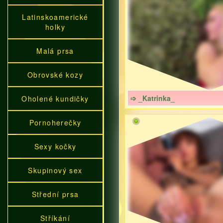
Latinskoamerické
holky
Malá prsa
Obrovské kozy
➩ _Katrinka_
Oholené kundičky
Pornoherečky
Sexy kočky
Skupinový sex
Střední prsa
Stříkání