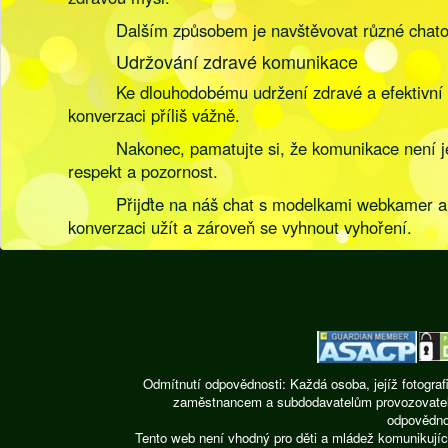
Dalším způsobem je navštěvovat různé chato
Udržování zdravé komunikace
Ke dlouhodobému udržení zdravé a efektivní
konverzaci příliš vážně.
Nakonec, pamatujte si, že komunikace není je
respekt a pozornost.
Přijďte na náš chat s modelkami webkamer a 
konverzaci užít a zároveň se vyhnout vyhoření.
Odmítnutí odpovědnosti: Každá osoba, jejíž fotograf
zaměstnancem a subdodavatelům provozovatele st
odpovědnos
Tento web není vhodný pro děti a mládež komunikujíc