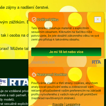
še zájmy a nadšení čerstvé.
Ověření Věku
ovým zážitkům. Buďte zvídaví a neberte každou
Tato stránka obsahuje materiál s explicitním
sexuálním obsahem. Kliknutím na tlačítko níže
 tak i osoba na druhé straně obrazovky si zaslouží
potvrzujete, že jste dosáhli zákonného věku ve své
zemi pro přístup k takovému obsahu.
axi! Můžete tak objevit nové způsoby, jak si
Je mi 18 let nebo více
Opustit tento web
Nastavení Cookies
Používáme vlastní a třetí strany cookies, abychom
analyzovali používání webu a zobrazovali vám
je ze vzdálené privátní místnosti, žádná z nich není
reklamy přizpůsobené vašim preferencím na základě
profilu vytvořeného z vašich návyků při prohlížení
atelé a naši partneři. Provozovatel webu nenese
(například navštívených stránek).
udy modelů.
 sexuálně explicitní obrazové nebo slovní materiály,
Pravidla
|
Legislativa