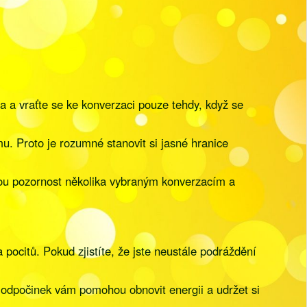
na a vraťte se ke konverzaci pouze tehdy, když se
u. Proto je rozumné stanovit si jasné hranice
svou pozornost několika vybraným konverzacím a
 pocitů. Pokud zjistíte, že jste neustále podráždění
hý odpočinek vám pomohou obnovit energii a udržet si