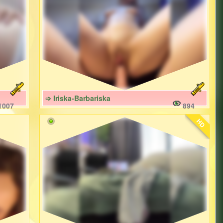
➩ Iriska-Barbariska
1007
894
HD