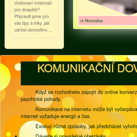
chatovací místnosti
pro dospělé?
Připravili jsme pro
➩ Horosha
vás tipy a triky, jak
udržet atmosféru ...
KOMUNIKAČNÍ DO
Když se rozhodnete zapojit do online konverz
psychické pohody.
Komunikace na internetu může být vyčerpávajíc
internet vyžaduje energii a čas.
Existují různé způsoby, jak předcházet vyhoř
Dávejte si pravidelné přestávky.