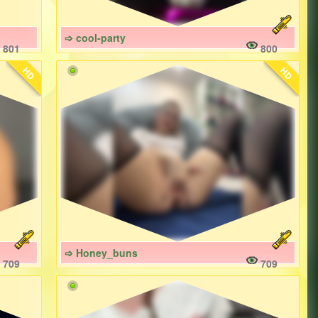
➩ cool-party
801
800
HD
HD
➩ Honey_buns
709
709