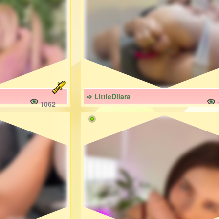
➩ LittleDilara
1062