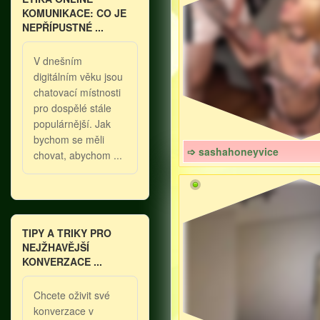
KOMUNIKACE: CO JE
NEPŘÍPUSTNÉ ...
V dnešním
digitálním věku jsou
chatovací místnosti
pro dospělé stále
populárnější. Jak
bychom se měli
➩ sashahoneyvice
chovat, abychom ...
TIPY A TRIKY PRO
NEJŽHAVĚJŠÍ
KONVERZACE ...
Chcete oživit své
konverzace v