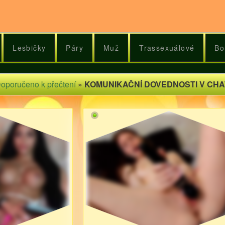
Lesbičky
Páry
Muž
Trassexuálové
Bo
oporučeno k přečtení
»
KOMUNIKAČNÍ DOVEDNOSTI V CH