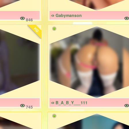
➩ Gabymanson
846
HD
➩ B_A_B_Y___111
745