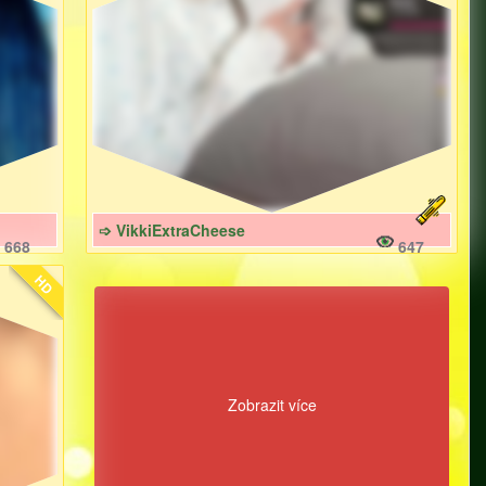
➩ VikkiExtraCheese
668
647
HD
Zobrazit více