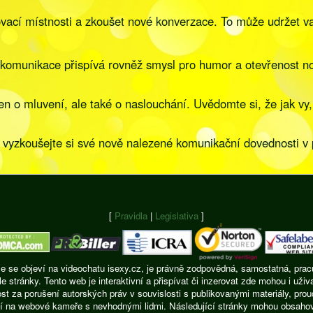
vací místnosti a zkoušet nové konverzace. To může udržet va
 komunikace přispívá rovněž smysl pro humor a otevřenost n
n o mluvení, ale také o naslouchání. Uvědomte si, že jak vy,
vyzkoušejte si své nově nalezené komunikační dovednosti v pr
[
Pravidla
|
Legislativa
]
ie se objeví na videochatu isexy.cz, je právně zodpovědná, samostatná, pracu
ránky. Tento web je interaktivní a přispívat či inzerovat zde mohou i uživ
t za porušení autorských práv v souvislosti s publikovanými materiály, pro
í na webové kameře s nevhodnými lidmi. Následující stránky mohou obsahovat