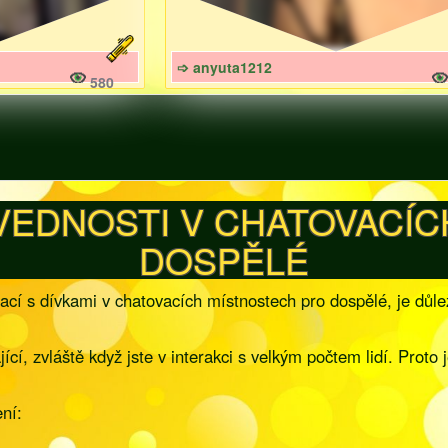
➩ anyuta1212
580
VEDNOSTI V CHATOVACÍC
DOSPĚLÉ
ací s dívkami v chatovacích místnostech pro dospělé, je důl
í, zvláště když jste v interakci s velkým počtem lidí. Proto 
ení: