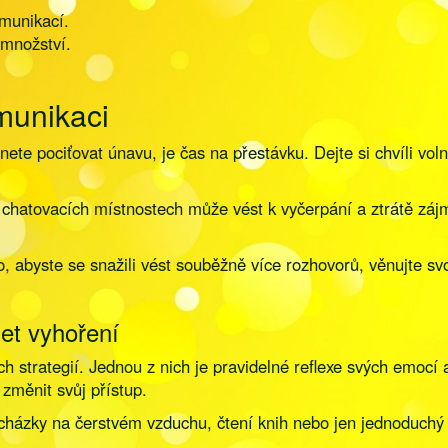
omunikací.
 množství.
munikaci
ete pociťovat únavu, je čas na přestávku. Dejte si chvíli vol
chatovacích místnostech může vést k vyčerpání a ztrátě zájm
ho, abyste se snažili vést souběžně více rozhovorů, věnujte 
zet vyhoření
 strategií. Jednou z nich je pravidelné reflexe svých emocí a
změnit svůj přístup.
, procházky na čerstvém vzduchu, čtení knih nebo jen jednoduc