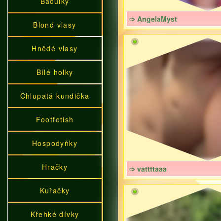
Baculky
➩ AngelaMyst
Blond vlasy
Hnědé vlasy
Bílé holky
Chlupatá kundička
Footfetish
Hospodyňky
Hračky
➩ vattttaaa
Kuřačky
Křehké dívky