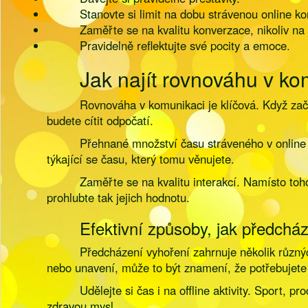
Stanovte si limit na dobu strávenou online k
Zaměřte se na kvalitu konverzace, nikoliv na
Pravidelně reflektujte své pocity a emoce.
Jak najít rovnováhu v ko
Rovnováha v komunikaci je klíčová. Když začn
budete cítit odpočatí.
Přehnané množství času stráveného v online 
týkající se času, který tomu věnujete.
Zaměřte se na kvalitu interakcí. Namísto to
prohlubte tak jejich hodnotu.
Efektivní způsoby, jak předchá
Předcházení vyhoření zahrnuje několik různých
nebo unavení, může to být znamení, že potřebujete 
Udělejte si čas i na offline aktivity. Sport
zdravou mysl.