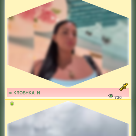
➩ KROSHKA_N
730