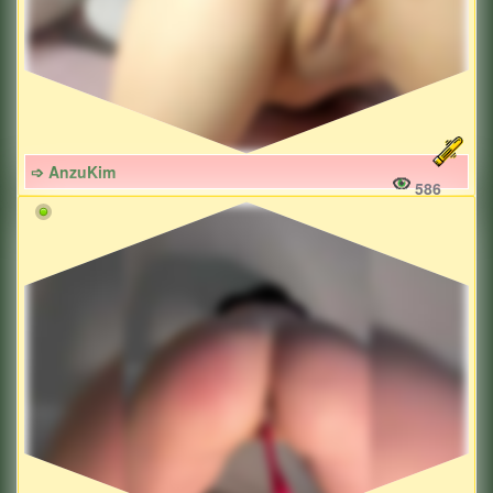
➩ AnzuKim
586