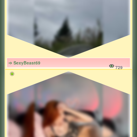
➩ SexyBeast69
729