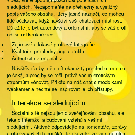
sledujících. Nezapomeňte na přehledný a výstižný
popis vašeho obsahu, který jasně naznačí, co mohou
lidé očekávat, když navštíví vaši chatovací místnost.
Důležité je být autentický a originální, aby se váš profil
odlišil od konkurence.
Zajímavé a lákavé profilové fotografie
Kvalitní a přehledný popis profilu
Autenticita a originalita
Návštěvníci by měli mít okamžitý přehled o tom, co
je čeká, a proč by se měli právě vašim erotickým
streamům věnovat. Přijďte na náš chat s modelkami
webkamer a nechte se inspirovat jejich přístupy.
Interakce se sledujícími
Sociální sítě nejsou jen o zveřejňování obsahu, ale
také o interakci a budování vztahů s vašimi
sledujícími. Aktivně odpovídejte na komentáře, zprávy
a otázky vašich fanoušků. To ukazuje, že vám na nich