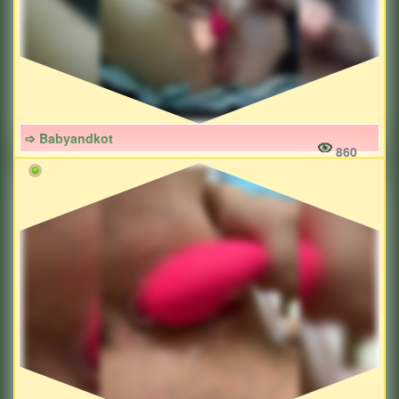
➩ Babyandkot
860