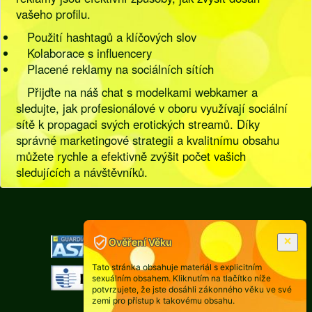
vašeho profilu.
Použití hashtagů a klíčových slov
Kolaborace s influencery
Placené reklamy na sociálních sítích
Přijďte na náš chat s modelkami webkamer a
sledujte, jak profesionálové v oboru využívají sociální
sítě k propagaci svých erotických streamů. Díky
správné marketingové strategii a kvalitnímu obsahu
můžete rychle a efektivně zvýšit počet vašich
sledujících a návštěvníků.
[
Pravidla
|
Legislativa
]
Ověření Věku
Tato stránka obsahuje materiál s explicitním
sexuálním obsahem. Kliknutím na tlačítko níže
potvrzujete, že jste dosáhli zákonného věku ve své
zemi pro přístup k takovému obsahu.