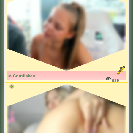
➩ Cornflakes
629