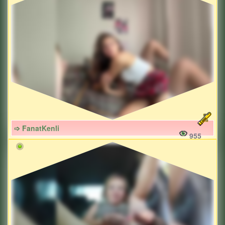
➩ FanatKenli
955