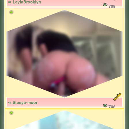
➩ LeylaBrooklyn
709
➩ Stasya-moor
706