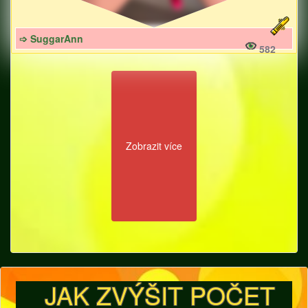
➩ SuggarAnn
582
Zobrazit více
JAK ZVÝŠIT POČET