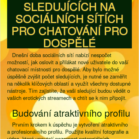
SLEDUJÍCÍCH NA
SOCIÁLNÍCH SÍTÍCH
PRO CHATOVÁNÍ PRO
DOSPĚLÉ
Dnešní doba sociálních sítí nabízí nespočet
možností, jak oslovit a přilákat nové uživatele do vaší
chatovací místnosti pro dospělé. Aby bylo možné
úspěšně zvýšit počet sledujících, je nutné se zaměřit
na několik klíčových oblastí a využít všechny dostupné
nástroje. Tím zajistíte, že vaši sledující budou vědět o
vašich erotických streamech a chtít se k nim připojit.
Budování atraktivního profilu
Prvním krokem k úspěchu je vytvoření atraktivního
a profesionálního profilu. Použijte kvalitní fotografie a
videa, které upoutají pozornost potenciálních