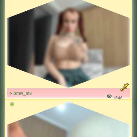
➩ bmw_m8
1546