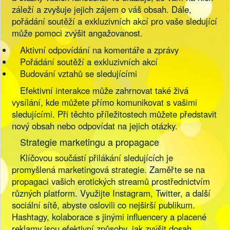
záleží a zvyšuje jejich zájem o váš obsah. Dále,
pořádání soutěží a exkluzivních akcí pro vaše sledující
může pomoci zvýšit angažovanost.
Aktivní odpovídání na komentáře a zprávy
Pořádání soutěží a exkluzivních akcí
Budování vztahů se sledujícími
Efektivní interakce může zahrnovat také živá
vysílání, kde můžete přímo komunikovat s vašimi
sledujícími. Při těchto příležitostech můžete představit
nový obsah nebo odpovídat na jejich otázky.
Strategie marketingu a propagace
Klíčovou součástí přilákání sledujících je
promyšlená marketingová strategie. Zaměřte se na
propagaci vašich erotických streamů prostřednictvím
různých platform. Využijte Instagram, Twitter, a další
sociální sítě, abyste oslovili co nejširší publikum.
Hashtagy, kolaborace s jinými influencery a placené
reklamy jsou efektivní způsoby, jak zvýšit dosah