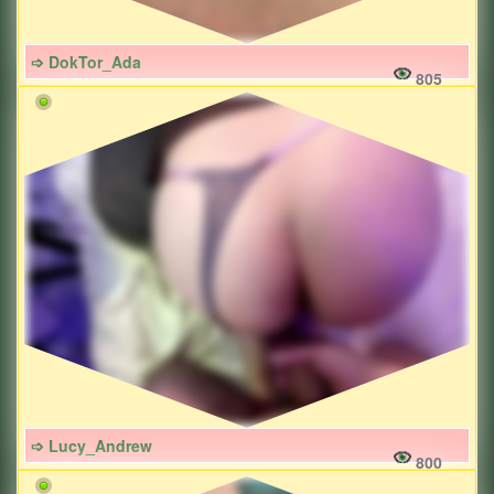
➩ DokTor_Ada
805
➩ Lucy_Andrew
800