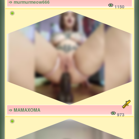
➩ murmurmeow666
1150
➩ MAMAXOMA
973