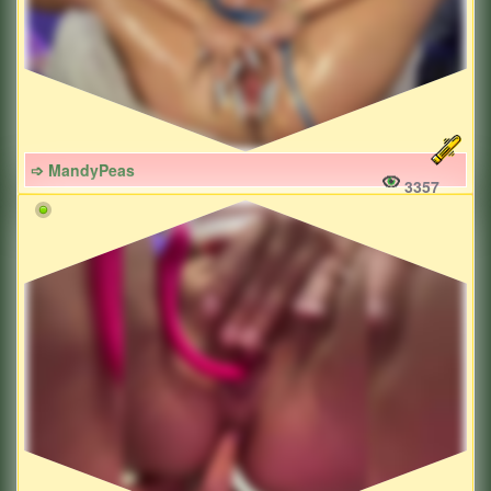
➩ MandyPeas
3357