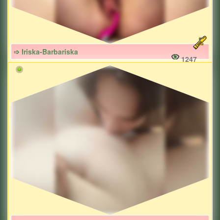
➩ Iriska-Barbariska
1247