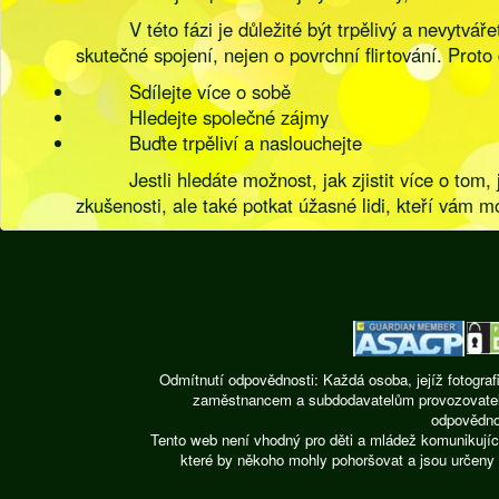
V této fázi je důležité být trpělivý a nevytv
skutečné spojení, nejen o povrchní flirtování. Pro
Sdílejte více o sobě
Hledejte společné zájmy
Buďte trpěliví a naslouchejte
Jestli hledáte možnost, jak zjistit více o t
zkušenosti, ale také potkat úžasné lidi, kteří vám 
Odmítnutí odpovědnosti: Každá osoba, jejíž fotograf
zaměstnancem a subdodavatelům provozovatele st
odpovědnos
Tento web není vhodný pro děti a mládež komunikujíc
které by někoho mohly pohoršovat a jsou určeny 