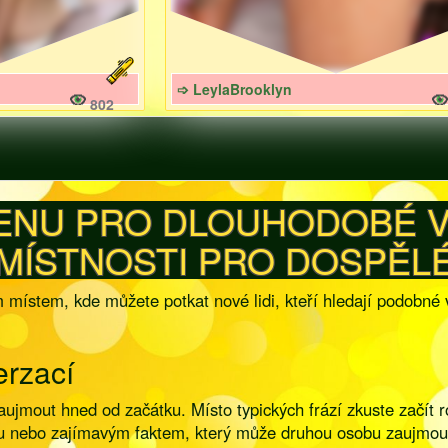
➩ LeylaBrooklyn
802
ENU PRO DLOUHODOBÉ V
MÍSTNOSTI PRO DOSPĚL
místem, kde můžete potkat nové lidi, kteří hledají podobné věc
erzací
aujmout hned od začátku. Místo typických frází zkuste začít 
kou nebo zajímavým faktem, který může druhou osobu zaujmou