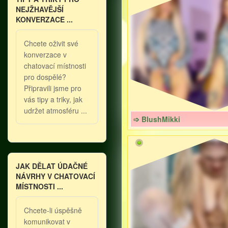
NEJŽHAVĚJŠÍ
KONVERZACE ...
Chcete oživit své
konverzace v
chatovací místnosti
pro dospělé?
Připravili jsme pro
vás tipy a triky, jak
udržet atmosféru ...
➩ BlushMikki
JAK DĚLAT ÚDAČNÉ
NÁVRHY V CHATOVACÍ
MÍSTNOSTI ...
Chcete-li úspěšně
komunikovat v