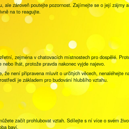
, ale zároveň poutejte pozornost. Zajímejte se o její zájmy
ivně na to reagujte.
zřetní, zejména v chatovacích místnostech pro dospělé. Prot
e nebo lhát, protože pravda nakonec vyjde najevo.
, že není připravena mluvit o určitých věcech, nenaléhejte n
ostředí je základem pro budování hlubšího vztahu.
 můžete začít prohlubovat vztah. Sdílejte s ní více o svém živ
oba baví.