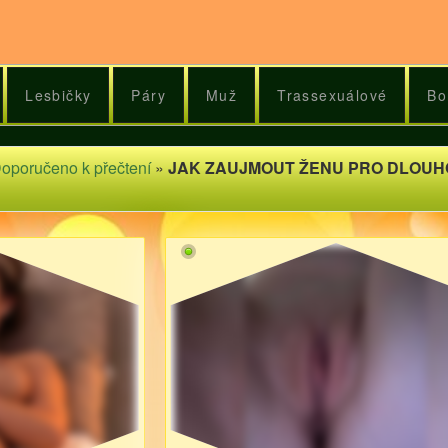
Lesbičky
Páry
Muž
Trassexuálové
Bo
oporučeno k přečtení
»
JAK ZAUJMOUT ŽENU PRO DLOUHO