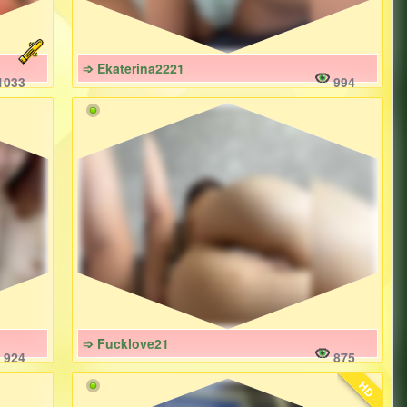
➩ Ekaterina2221
1033
994
➩ Fucklove21
924
875
HD