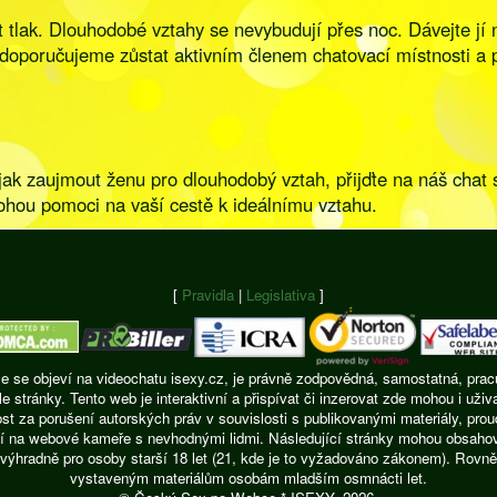
ářet tlak. Dlouhodobé vztahy se nevybudují přes noc. Dávejte j
to doporučujeme zůstat aktivním členem chatovací místnosti 
om, jak zaujmout ženu pro dlouhodobý vztah, přijďte na náš c
mohou pomoci na vaší cestě k ideálnímu vztahu.
[
Pravidla
|
Legislativa
]
ie se objeví na videochatu isexy.cz, je právně zodpovědná, samostatná, pracu
ránky. Tento web je interaktivní a přispívat či inzerovat zde mohou i uživ
t za porušení autorských práv v souvislosti s publikovanými materiály, pro
í na webové kameře s nevhodnými lidmi. Následující stránky mohou obsahovat
výhradně pro osoby starší 18 let (21, kde je to vyžadováno zákonem). Rovně
vystaveným materiálům osobám mladším osmnácti let.