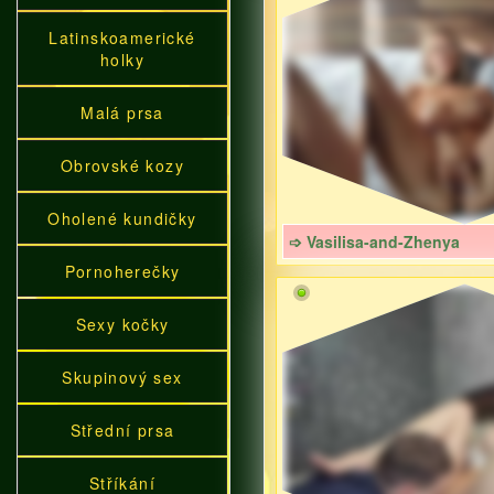
Latinskoamerické
holky
Malá prsa
Obrovské kozy
Oholené kundičky
➩ Vasilisa-and-Zhenya
Pornoherečky
Sexy kočky
Skupinový sex
Střední prsa
Stříkání