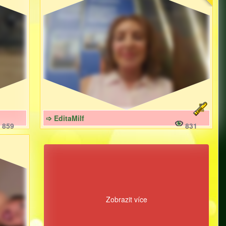
➩ EditaMilf
859
831
Zobrazit více