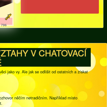
796
ZTAHY V CHATOVACÍ
É
i jako vy. Ale jak se odlišit od ostatních a získat
rozhovor něčím netradičním. Například místo
t.