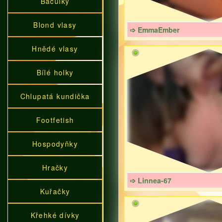
Baculky
Blond vlasy
➩ EmmaEmber
Hnědé vlasy
Bílé holky
Chlupatá kundička
Footfetish
Hospodyňky
Hračky
➩ Linnea-67
Kuřačky
Křehké dívky