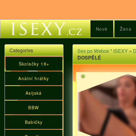
Nové
Žena
Categories
Sex po Webce * ISEXY
»
D
DOSPĚLÉ
Školačky 18+
Anální hrátky
Asijská
BBW
Babičky