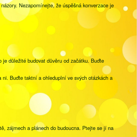
 a názory. Nezapomínejte, že úspěšná konverzace je
o je důležité budovat důvěru od začátku. Buďte
a ni. Buďte taktní a ohleduplní ve svých otázkách a
otě, zájmech a plánech do budoucna. Ptejte se jí na