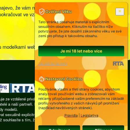
í najevo, že vám na ní záleží a že máte zájem o
Ověření Věku
a pokračovat ve vzájemném objevování vašich světů.
Tato stránka obsahuje materiál s explicitním
sexuálním obsahem. Kliknutím na tlačítko níže
potvrzujete, že jste dosáhli zákonného věku ve své
zemi pro přístup k takovému obsahu.
hat s modelkami webkamer. Tam můžete nejen získat
Je mi 18 let nebo více
Opustit tento web
Nastavení Cookies
Používáme vlastní a třetí strany cookies, abychom
analyzovali používání webu a zobrazovali vám
je ze vzdálené privátní místnosti, žádná z nich není
reklamy přizpůsobené vašim preferencím na základě
profilu vytvořeného z vašich návyků při prohlížení
atelé a naši partneři. Provozovatel webu nenese
(například navštívených stránek).
udy modelů.
 sexuálně explicitní obrazové nebo slovní materiály,
Pravidla
|
Legislativa
ž souhlasíte s tím, že neumožníte přístup ke zde