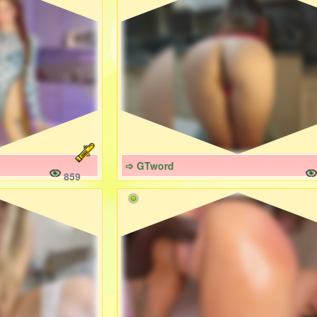
➩ GTword
859