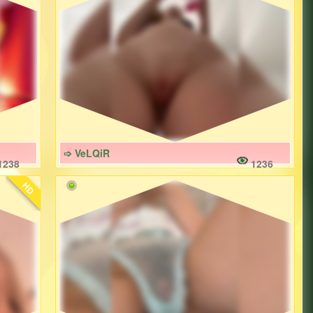
➩ VeLQiR
1238
1236
HD