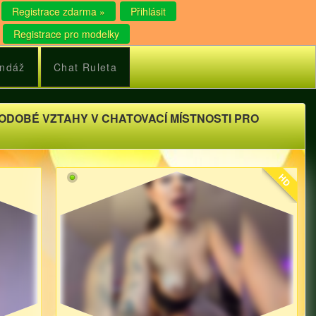
Registrace zdarma »
Přihlásit
Registrace pro modelky
ndáž
Chat Ruleta
DOBÉ VZTAHY V CHATOVACÍ MÍSTNOSTI PRO
HD