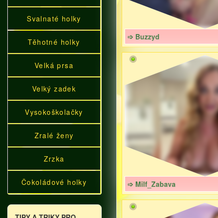
Svalnaté holky
➩ Buzzyd
Těhotné holky
Velká prsa
Velký zadek
Vysokoškolačky
Zralé ženy
Zrzka
Čokoládové holky
➩ Milf_Zabava
TIPY A TRIKY PRO