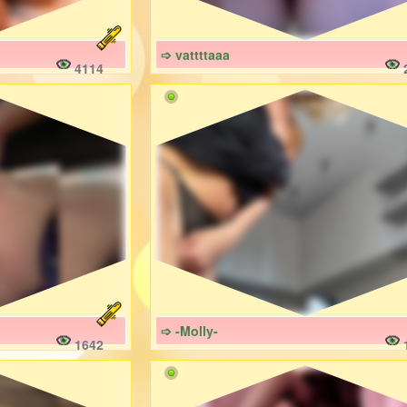
➩ vattttaaa
4114
➩ -Molly-
1642