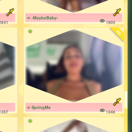
➩ -MaybeBaby-
2641
1905
HD
➩ SpringMe
1357
1346