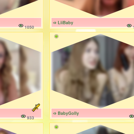
➩ LiiBaby
1050
➩ BabyGolly
933