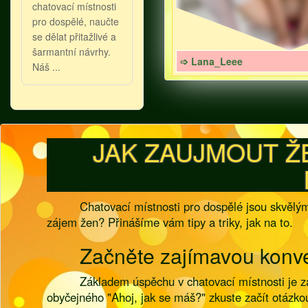
chatovací místnosti
pro dospělé, naučte
se dělat přitažlivé a
šarmantní návrhy.
➩ Lana_Leee
Náš ...
JAK ZAUJMOUT Ž
Chatovací místnosti pro dospělé jsou skvělým 
zájem žen? Přinášíme vám tipy a triky, jak na to.
Začněte zajímavou konv
Základem úspěchu v chatovací místnosti je z
obyčejného "Ahoj, jak se máš?" zkuste začít otáz