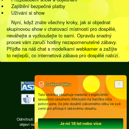
Zajištění bezpečné platby
Užívání si show
Nyní, když znáte všechny kroky, jak si objednat
skupinovou show v chatovací místnosti pro dospělé,
neváhejte a vyzkoušejte to sami. Opravdu snadný
proces vám zaručí hodiny nezapomenutelné zábavy.
Přijďte na náš chat s modelkami webkamer a zažijte
to nejlepší, co internetová zábava pro dospělé nabízí.
[
Pravidla
|
Legislativa
]
Ověření Věku
Tato stránka obsahuje materiál s explicitním
sexuálním obsahem. Kliknutím na tlačítko níže
potvrzujete, že jste dosáhli zákonného věku ve své
zemi pro přístup k takovému obsahu.
Odmítnutí odpovědnosti: Každá osoba, jejíž fotografie se
Je mi 18 let nebo více
objeví na videochatu isexy.cz, je právně zodpovědná,