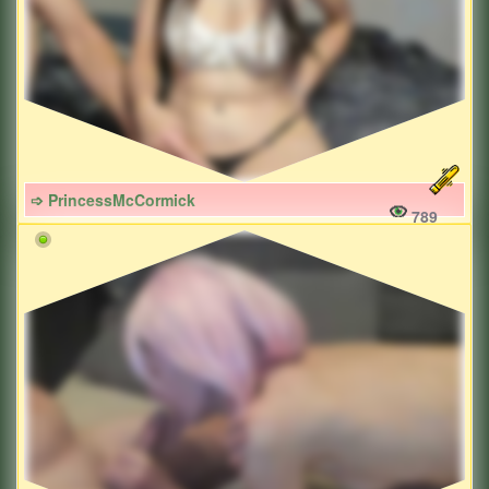
➩ PrincessMcCormick
789