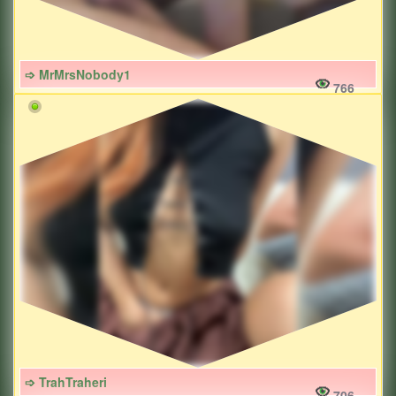
➩ MrMrsNobody1
766
➩ TrahTraheri
706