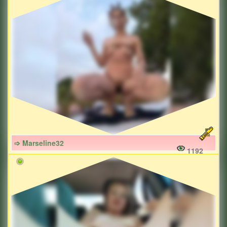
➩ Marseline32
1192