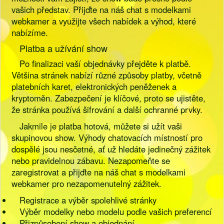
vašich představ. Přijďte na náš chat s modelkami
webkamer a využijte všech nabídek a výhod, které
nabízíme.
Platba a užívání show
Po finalizaci vaší objednávky přejděte k platbě.
Většina stránek nabízí různé způsoby platby, včetně
platebních karet, elektronických peněženek a
kryptoměn. Zabezpečení je klíčové, proto se ujistěte,
že stránka používá šifrování a další ochranné prvky.
Jakmile je platba hotová, můžete si užít vaši
skupinovou show. Výhody chatovacích místností pro
dospělé jsou nesčetné, ať už hledáte jedinečný zážitek
nebo pravidelnou zábavu. Nezapomeňte se
zaregistrovat a přijďte na náš chat s modelkami
webkamer pro nezapomenutelný zážitek.
Registrace a výběr spolehlivé stránky
Výběr modelky nebo modelu podle vašich preferencí
Přizpůsobení show a objednání