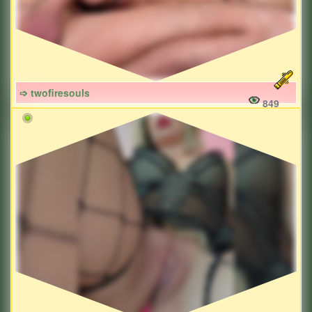
➩ twofiresouls
849