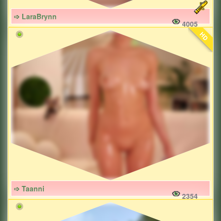
➩ LaraBrynn
4005
HD
➩ Taanni
2354