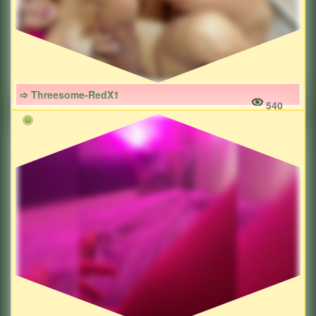
➩ Threesome-RedX1
540