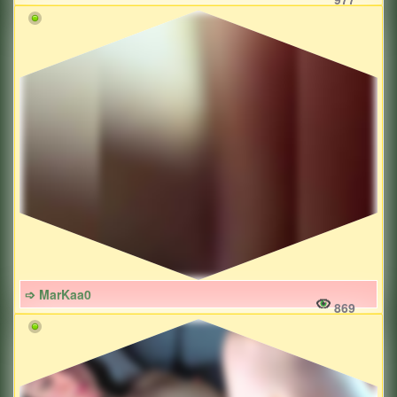
➩ MarKaa0
869