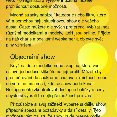
web. Po registraci a vytvoření účtu si můžete
prohlédnout dostupné možnosti.
Mnohé stránky nabízejí kategorie nebo filtry, které
vám pomohou najít skupinovou show dle vašeho
gusta. Často můžete dle svých preferencí vybírat mezi
různými modelkami a modely, kteří jsou online. Přijďte
na náš chat s modelkami webkamer a objevte svět
plný vzrušení.
Objednání show
Když najdete modelku nebo skupinu, která vás
osloví, jednoduše klikněte na její profil. Můžete být
přesměrováni do soukromé chatovací místnosti nebo
do veřejné místnosti, kde se show bude konat.
Nezapomeňte zkontrolovat dostupné balíčky a ceny,
abyste si vybrali tu nejlepší možnost pro vás.
Přizpůsobte si svůj zážitek! Vyberte si délku show,
případné speciální požadavky a další detaily. Tyto
možnosti vám zajistí, že show bude přesně podle