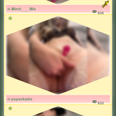
➩ Minni____Mia
836
➩ popavkadre
833