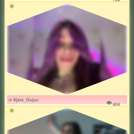
➩ Ajara_Gujuu
604