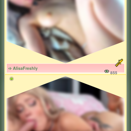
➩ AlisaFreshly
855