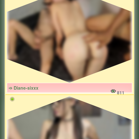
➩ Diane-sixxx
811