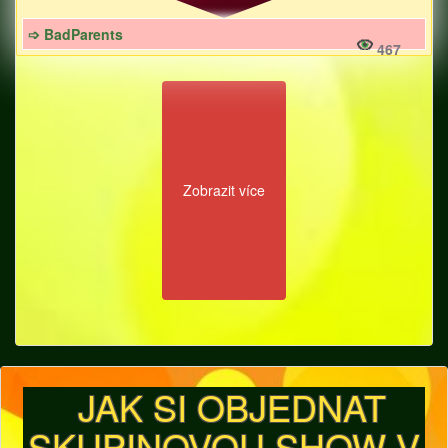
➩ BadParents
467
Zobrazit více
JAK SI OBJEDNAT
SKUPINOVOU SHOW V