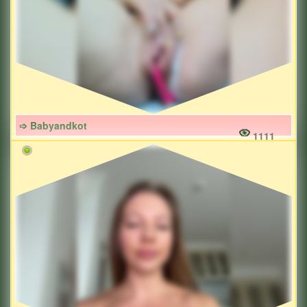
➩ Babyandkot
1111