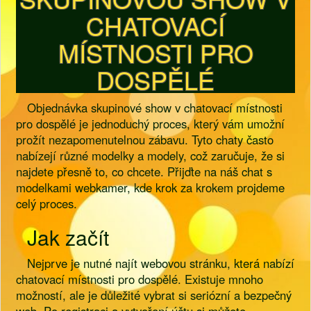
CHATOVACÍ
MÍSTNOSTI PRO
DOSPĚLÉ
Objednávka skupinové show v chatovací místnosti
pro dospělé je jednoduchý proces, který vám umožní
prožít nezapomenutelnou zábavu. Tyto chaty často
nabízejí různé modelky a modely, což zaručuje, že si
najdete přesně to, co chcete. Přijďte na náš chat s
modelkami webkamer, kde krok za krokem projdeme
celý proces.
Jak začít
Nejprve je nutné najít webovou stránku, která nabízí
chatovací místnosti pro dospělé. Existuje mnoho
možností, ale je důležité vybrat si seriózní a bezpečný