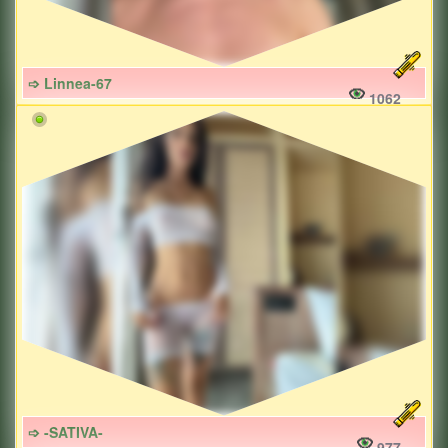
➩ Linnea-67
1062
➩ -SATIVA-
977