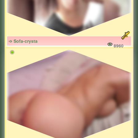
➩ Sofa-crysta
8960