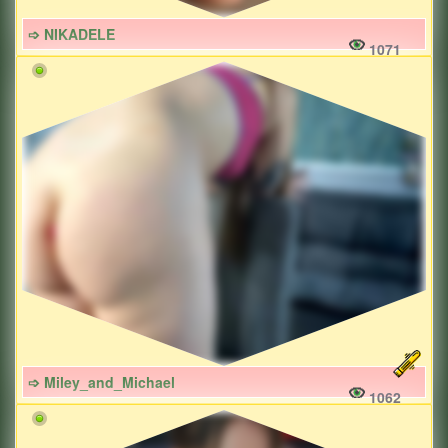
➩ NIKADELE
1071
➩ Miley_and_Michael
1062