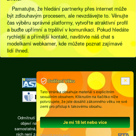
Pamatujte, že hledání partnerky přes internet může
být zdlouhavým procesem, ale nevzdávejte to. Věnujte
čas výběru správné platformy, vytvořte atraktivní profil
a buďte upřímní a trpěliví v komunikaci. Pokud hledáte
rychlejší a přímější kontakt, navštivte náš chat s
modelkami webkamer, kde můžete poznat zajímavé
lidí ihned.
[
Pravidla
|
Legislativa
]
Ověření Věku
Tato stránka obsahuje materiál s explicitním
sexuálním obsahem. Kliknutím na tlačítko níže
potvrzujete, že jste dosáhli zákonného věku ve své
zemi pro přístup k takovému obsahu.
Odmítnutí odpovědnosti: Každá osoba, jejíž fotografie se
Je mi 18 let nebo více
objeví na videochatu isexy.cz, je právně zodpovědná,
samostatná, pracuje ze vzdálené privátní místnosti, žádná z
nich není zaměstnancem a subdodavatelům provozovatele
Opustit tento web