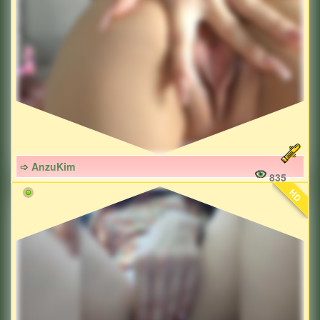
➩ AnzuKim
835
HD