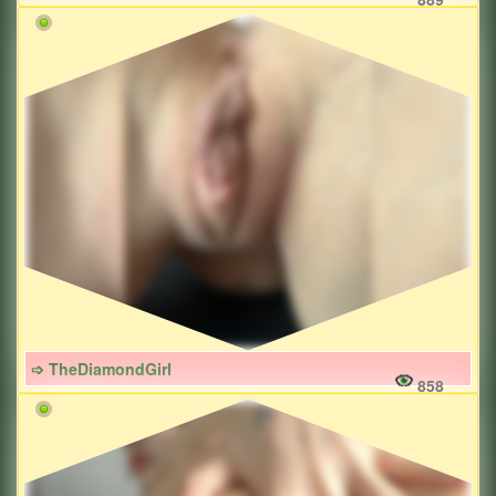
➩ TheDiamondGirl
858