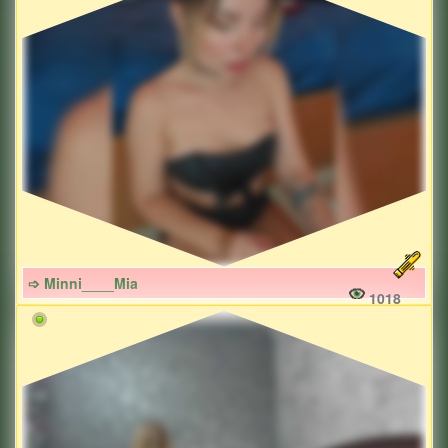
➩ Minni____Mia
1018