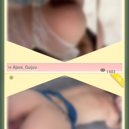
➩ Ajara_Gujuu
1403
HD