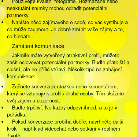
Používejte kvalitní fotografie. Rozmazané nebo
neaktuální snímky mohou odradit potenciální
partnerky.
Napište něco zajímavého o sobě, co vás vystihuje a
co může zaujmout. Je dobré zmínit vaše zájmy a to,
co hledáte.
Zahájení komunikace
Jakmile máte vytvořený atraktivní profil, můžete
začít oslovovat potenciální partnerky. Buďte přátelští a
slušní, ale ne příliš vtíraví. Několik tipů na zahájení
komunikace:
Začněte konverzaci otázkou nebo komentářem,
který se vztahuje k profilu druhé osoby. Tím ukážete
svůj zájem a pozornost.
Buďte trpěliví. Ne každý odpoví ihned, a to je v
pořádku.
Pokud konverzace probíhá dobře, navrhněte další
krok – například videochat nebo setkání v reálném
životě.