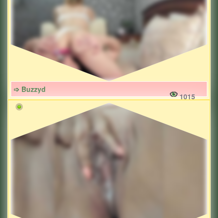
➩ Buzzyd
1015