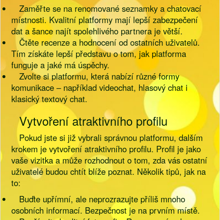
Zaměřte se na renomované seznamky a chatovací
místnosti. Kvalitní platformy mají lepší zabezpečení
dat a šance najít spolehlivého partnera je větší.
Čtěte recenze a hodnocení od ostatních uživatelů.
Tím získáte lepší představu o tom, jak platforma
funguje a jaké má úspěchy.
Zvolte si platformu, která nabízí různé formy
komunikace – například videochat, hlasový chat i
klasický textový chat.
Vytvoření atraktivního profilu
Pokud jste si již vybrali správnou platformu, dalším
krokem je vytvoření atraktivního profilu. Profil je jako
vaše vizitka a může rozhodnout o tom, zda vás ostatní
uživatelé budou chtít blíže poznat. Několik tipů, jak na
to:
Buďte upřímní, ale neprozrazujte příliš mnoho
osobních informací. Bezpečnost je na prvním místě.