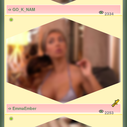
➩ GO_K_NAM
2334
➩ EmmaEmber
2253