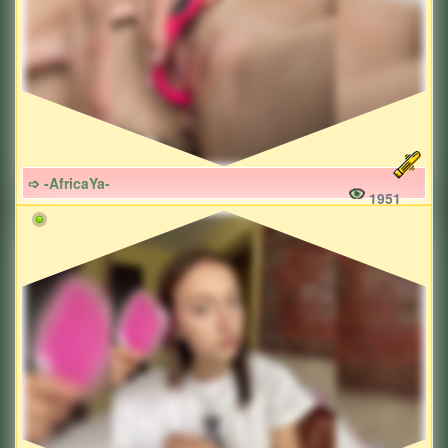
➩ -AfricaYa-
1951