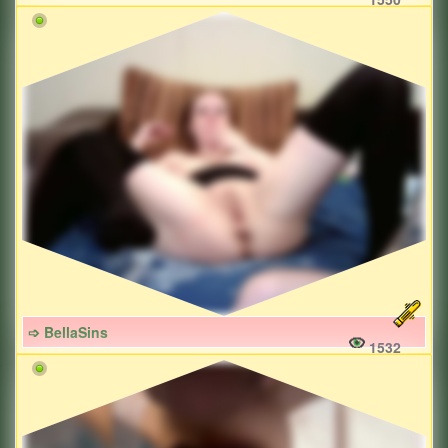
➩ BellaSins
1532