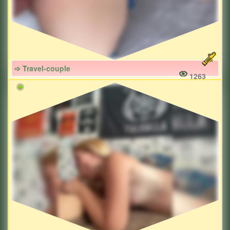
➩ Travel-couple
1263