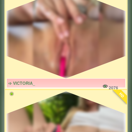
➩ VICTORIA_
2076
HD