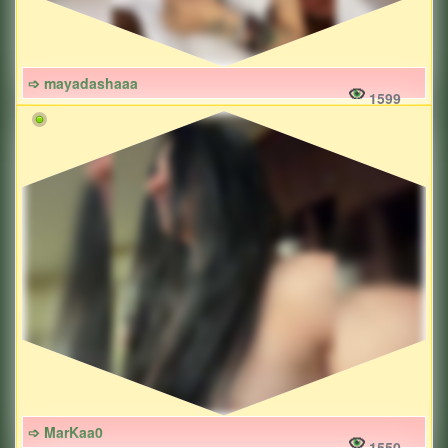
➩ mayadashaaa
1599
➩ MarKaa0
1550