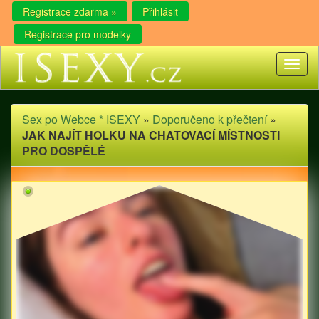
Registrace zdarma »
Přihlásit
Registrace pro modelky
Toggl
naviga
Sex po Webce * ISEXY
»
Doporučeno k přečtení
»
JAK NAJÍT HOLKU NA CHATOVACÍ MÍSTNOSTI
PRO DOSPĚLÉ