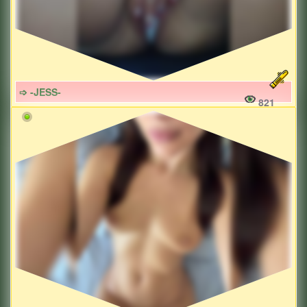
➩ -JESS-
821