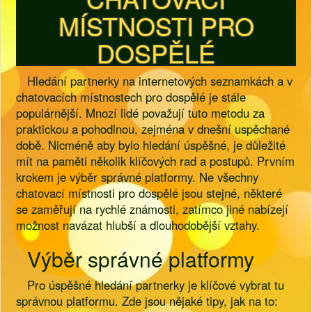
MÍSTNOSTI PRO
DOSPĚLÉ
Hledání partnerky na internetových seznamkách a v
chatovacích místnostech pro dospělé je stále
populárnější. Mnozí lidé považují tuto metodu za
praktickou a pohodlnou, zejména v dnešní uspěchané
době. Nicméně aby bylo hledání úspěšné, je důležité
mít na paměti několik klíčových rad a postupů. Prvním
krokem je výběr správné platformy. Ne všechny
chatovací místnosti pro dospělé jsou stejné, některé
se zaměřují na rychlé známosti, zatímco jiné nabízejí
možnost navázat hlubší a dlouhodobější vztahy.
Výběr správné platformy
Pro úspěšné hledání partnerky je klíčové vybrat tu
správnou platformu. Zde jsou nějaké tipy, jak na to: