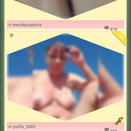
➩ mery8poppins
978
HD
➩ yuliia_3003
889