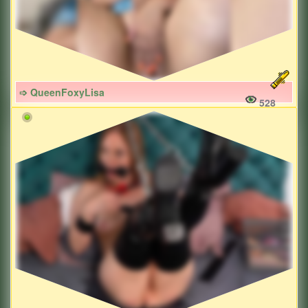
➩ QueenFoxyLisa
528