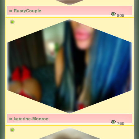
➩ RustyCouple
805
➩ katerine-Monroe
760