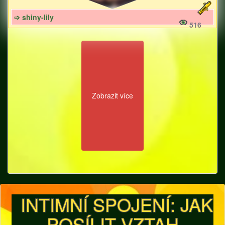
➩ shiny-lily
516
Zobrazit více
INTIMNÍ SPOJENÍ: JAK
POSÍLIT VZTAH