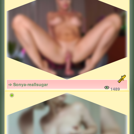
➩ Sonya-reallsugar
1489