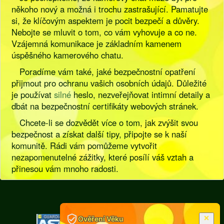
někoho nový a možná i trochu zastrašující. Pamatujte
si, že klíčovým aspektem je pocit bezpečí a důvěry.
Nebojte se mluvit o tom, co vám vyhovuje a co ne.
Vzájemná komunikace je základním kamenem
úspěšného kamerového chatu.
Poradíme vám také, jaké bezpečnostní opatření
přijmout pro ochranu vašich osobních údajů. Důležité
je používat
silné
heslo, nezveřejňovat intimní detaily a
dbát na bezpečnostní certifikáty webových stránek.
Chcete-li se dozvědět více o tom, jak zvýšit svou
bezpečnost a získat další tipy, připojte se k naší
komunitě. Rádi vám pomůžeme vytvořit
nezapomenutelné zážitky, které posílí váš vztah a
přinesou vám mnoho radosti.
[
Pravidla
|
Legislativa
]
Ověření Věku