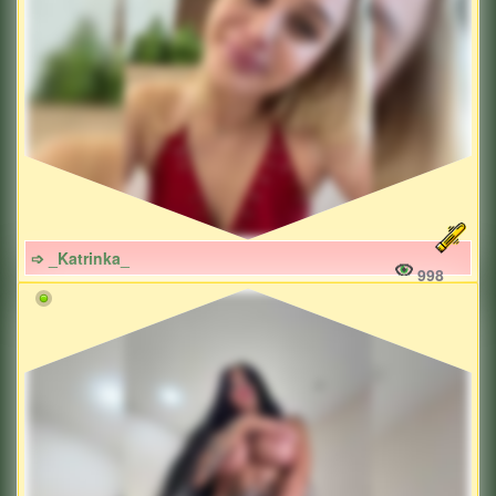
➩ _Katrinka_
998