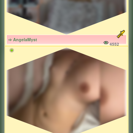
➩ AngelaMyst
4552