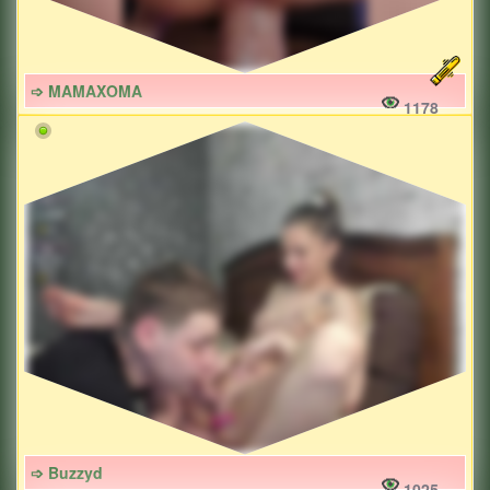
➩ MAMAXOMA
1178
➩ Buzzyd
1025