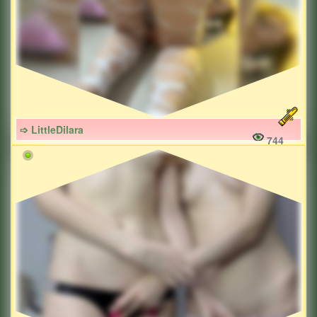
➩ LittleDilara
744