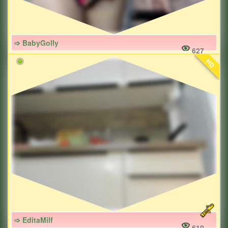
➩ BabyGolly
627
HD
➩ EditaMilf
610