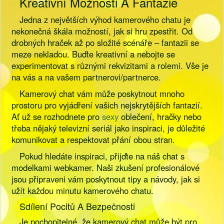
Kreativní Možnosti A Fantazie
Jedna z největších výhod kamerového chatu je
nekonečná škála možností, jak si hru zpestřit. Od
drobných hraček až po složité scénáře – fantazii se
meze nekladou. Buďte kreativní a nebojte se
experimentovat s různými rekvizitami a rolemi. Vše je
na vás a na vašem partnerovi/partnerce.
Kamerový chat vám může poskytnout mnoho
prostoru pro vyjádření vašich nejskrytějších fantazií.
Ať už se rozhodnete pro
sexy
oblečení, hračky nebo
třeba nějaký televizní seriál jako inspiraci, je důležité
komunikovat a respektovat přání obou stran.
Pokud hledáte inspiraci, přijďte na náš chat s
modelkami webkamer. Naši zkušení profesionálové
jsou připraveni vám poskytnout tipy a návody, jak si
užít každou minutu kamerového chatu.
Sdílení Pocitů A Bezpečnosti
Je pochopitelné, že kamerový chat může být pro