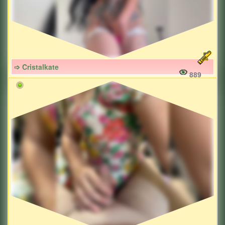
➩ Cristalkate
889