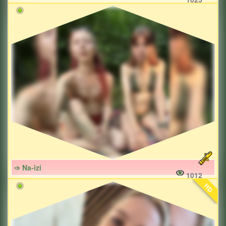
➩ Na-izi
1012
HD