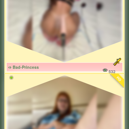
➩ Bad-Princess
532
HD