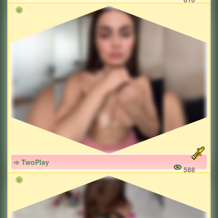
➩ TwoPlay
588