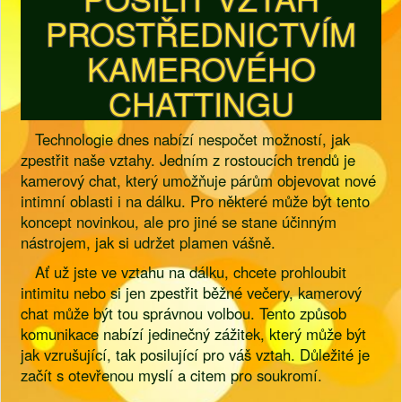
PROSTŘEDNICTVÍM
KAMEROVÉHO
CHATTINGU
Technologie dnes nabízí nespočet možností, jak
zpestřit naše vztahy. Jedním z rostoucích trendů je
kamerový chat, který umožňuje párům objevovat nové
intimní oblasti i na dálku. Pro některé může být tento
koncept novinkou, ale pro jiné se stane účinným
nástrojem, jak si udržet plamen vášně.
Ať už jste ve vztahu na dálku, chcete prohloubit
intimitu nebo si jen zpestřit běžné večery, kamerový
chat může být tou správnou volbou. Tento způsob
komunikace nabízí jedinečný zážitek, který může být
jak vzrušující, tak posilující pro váš vztah. Důležité je
začít s otevřenou myslí a citem pro soukromí.