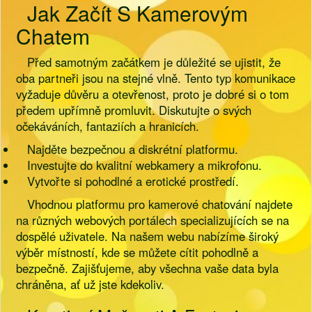
Jak Začít S Kamerovým
Chatem
Před samotným začátkem je důležité se ujistit, že
oba partneři jsou na stejné vlně. Tento typ komunikace
vyžaduje důvěru a otevřenost, proto je dobré si o tom
předem upřímně promluvit. Diskutujte o svých
očekáváních, fantaziích a hranicích.
Najděte bezpečnou a diskrétní platformu.
Investujte do kvalitní webkamery a mikrofonu.
Vytvořte si pohodlné a erotické prostředí.
Vhodnou platformu pro kamerové chatování najdete
na různých webových portálech specializujících se na
dospělé uživatele. Na našem webu nabízíme široký
výběr místností, kde se můžete cítit pohodlně a
bezpečně. Zajišťujeme, aby všechna vaše data byla
chráněna, ať už jste kdekoliv.