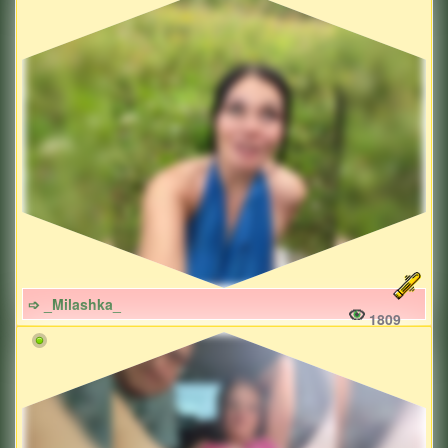
➩ _Milashka_
1809