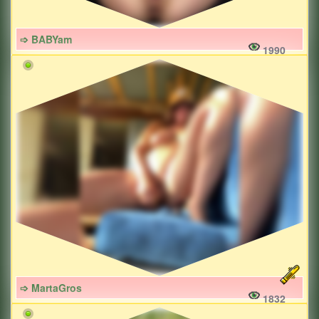
➩ BABYam
1990
➩ MartaGros
1832