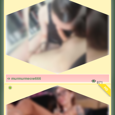
➩ murmurmeow666
871
HD