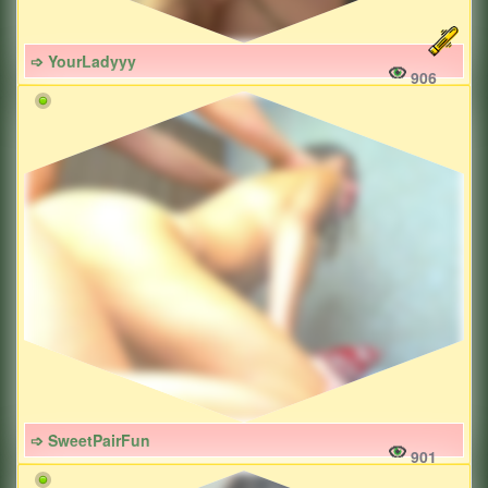
➩ YourLadyyy
906
➩ SweetPairFun
901