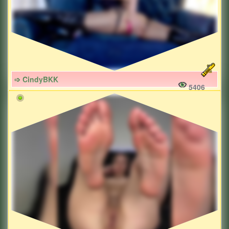
➩ CindyBKK
5406