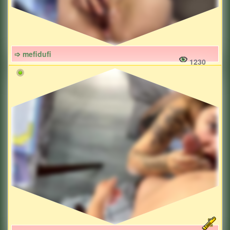
➩ mefidufi
1230