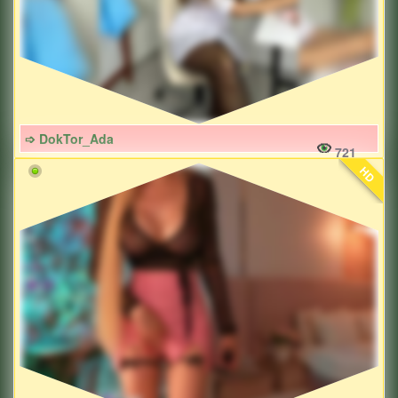
➩ DokTor_Ada
721
HD