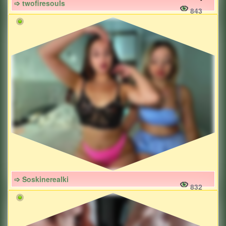
➩ twofiresouls
843
➩ Soskinerealki
832