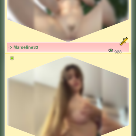
➩ Marseline32
928