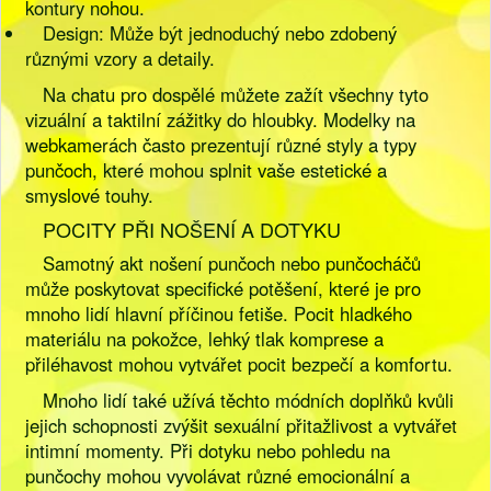
kontury nohou.
Design: Může být jednoduchý nebo zdobený
různými vzory a detaily.
Na chatu pro dospělé můžete zažít všechny tyto
vizuální a taktilní zážitky do hloubky. Modelky na
webkamerách často prezentují různé styly a typy
punčoch, které mohou splnit vaše estetické a
smyslové touhy.
POCITY PŘI NOŠENÍ A DOTYKU
Samotný akt nošení punčoch nebo punčocháčů
může poskytovat specifické potěšení, které je pro
mnoho lidí hlavní příčinou fetiše. Pocit hladkého
materiálu na pokožce, lehký tlak komprese a
přiléhavost mohou vytvářet pocit bezpečí a komfortu.
Mnoho lidí také užívá těchto módních doplňků kvůli
jejich schopnosti zvýšit sexuální přitažlivost a vytvářet
intimní momenty. Při dotyku nebo pohledu na
punčochy mohou vyvolávat různé emocionální a