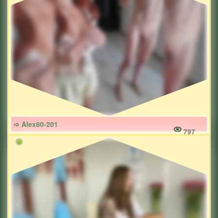
➩ Alex80-201
797