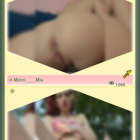
➩ Minni____Mia
1066