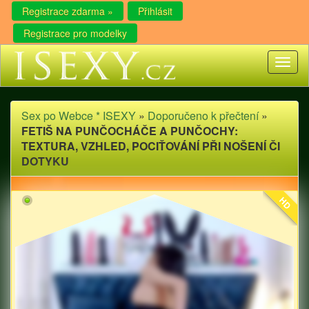
Registrace zdarma »
Přihlásit
Registrace pro modelky
Toggl
naviga
Sex po Webce * ISEXY
»
Doporučeno k přečtení
»
FETIŠ NA PUNČOCHÁČE A PUNČOCHY:
TEXTURA, VZHLED, POCIŤOVÁNÍ PŘI NOŠENÍ ČI
DOTYKU
HD