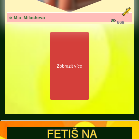
➩ Mia_Milasheva
669
Zobrazit více
FETIŠ NA