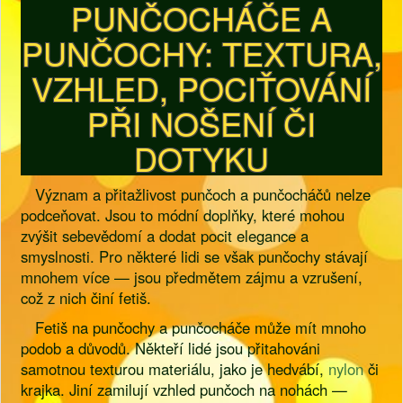
PUNČOCHÁČE A
PUNČOCHY: TEXTURA,
VZHLED, POCIŤOVÁNÍ
PŘI NOŠENÍ ČI
DOTYKU
Význam a přitažlivost punčoch a punčocháčů nelze
podceňovat. Jsou to módní doplňky, které mohou
zvýšit sebevědomí a dodat pocit elegance a
smyslnosti. Pro některé lidi se však punčochy stávají
mnohem více — jsou předmětem zájmu a vzrušení,
což z nich činí fetiš.
Fetiš na punčochy a punčocháče může mít mnoho
podob a důvodů. Někteří lidé jsou přitahováni
samotnou texturou materiálu, jako je hedvábí,
nylon
či
krajka. Jiní zamilují vzhled punčoch na nohách —