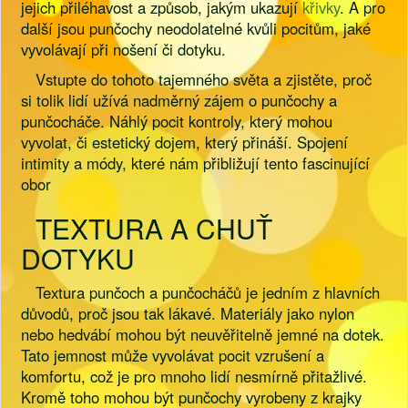
jejich přiléhavost a způsob, jakým ukazují
křivky
. A pro
další jsou punčochy neodolatelné kvůli pocitům, jaké
vyvolávají při nošení či dotyku.
Vstupte do tohoto tajemného světa a zjistěte, proč
si tolik lidí užívá nadměrný zájem o punčochy a
punčocháče. Náhlý pocit kontroly, který mohou
vyvolat, či estetický dojem, který přináší. Spojení
intimity a módy, které nám přibližují tento fascinující
obor
TEXTURA A CHUŤ
DOTYKU
Textura punčoch a punčocháčů je jedním z hlavních
důvodů, proč jsou tak lákavé. Materiály jako nylon
nebo hedvábí mohou být neuvěřitelně jemné na dotek.
Tato jemnost může vyvolávat pocit vzrušení a
komfortu, což je pro mnoho lidí nesmírně přitažlivé.
Kromě toho mohou být punčochy vyrobeny z krajky