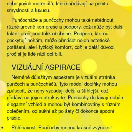
nebo jiných materiálů, které přidávají na pocitu
smyslnosti a luxusu.
Punčocháče a punčochy mohou také nabídnout
různé úrovně komprese a podpory, což může být další
faktor proč jsou tolik oblíbené. Podpora, kterou
poskytují nohám, může přinášet nejen estetické
potěšení, ale i fyzický komfort, což je další důvod,
proč si je lidé rádi oblíbili.
VIZUÁLNÍ ASPIRACE
Neméně důležitým aspektem je vizuální stránka
punčoch a punčocháčů. Tyto módní doplňky mohou
způsobit, že nohy vypadají delší a štíhlejší, což
přidává na jejich atraktivitě. Punčochy dodávají nohám
elegantní vzhled a mohou být kombinovány s různím
oblečením, od sukní až po šaty či dokonce spodní
prádlo.
Přiléhavost: Punčochy mohou krásně zvýraznit