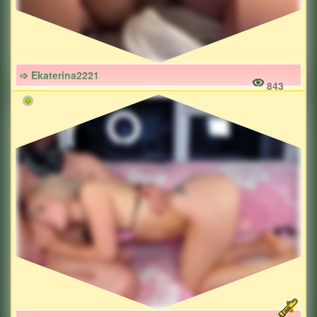
➩ Ekaterina2221
843