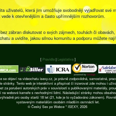
a uživatelů, která jim umožňuje svobodněji vyjadřovat své 
ož vede k otevřenějším a často upřímnějším rozhovorům.
bez zábran diskutovat o svých zájmech, touhách či obavách, 
chatu a uvidíte, jakou silnou komunitu a podporu můžete nají
[
Pravidla
|
Legislativa
]
ie se objeví na videochatu isexy.cz, je právně zodpovědná, samostatná, pracu
ránky. Tento web je interaktivní a přispívat či inzerovat zde mohou i uživ
t za porušení autorských práv v souvislosti s publikovanými materiály, pro
í na webové kameře s nevhodnými lidmi. Následující stránky mohou obsahovat
výhradně pro osoby starší 18 let (21, kde je to vyžadováno zákonem). Rovně
vystaveným materiálům osobám mladším osmnácti let.
© Český Sex po Webce * ISEXY, 2026