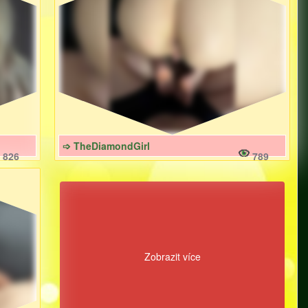
➩ TheDiamondGirl
826
789
Zobrazit více