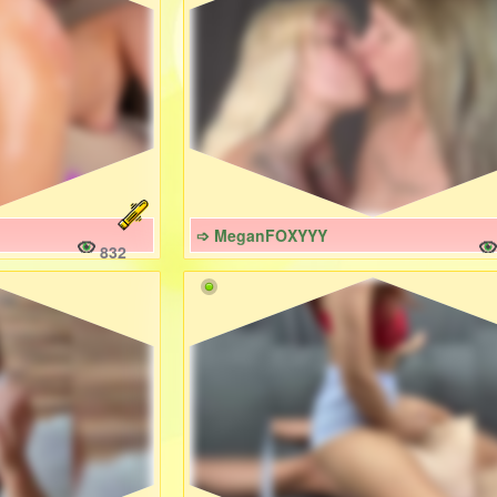
➩ MeganFOXYYY
832