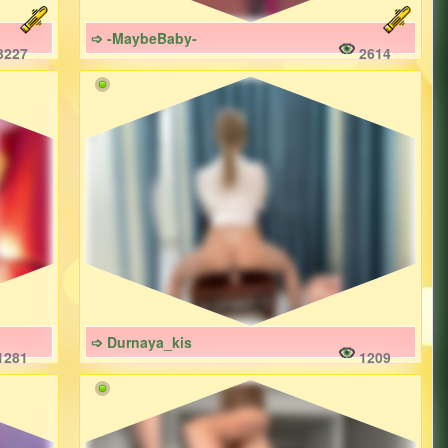
➩ -MaybeBaby-
3227
2614
➩ Durnaya_kis
1281
1209