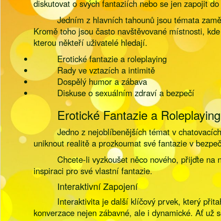
diskutovat o svých fantaziích nebo se jen zapojit d
Jedním z hlavních tahounů jsou témata zaměře
Kromě toho jsou často navštěvované místnosti, kde s
kterou někteří uživatelé hledají.
Erotické fantazie a roleplaying
Rady ve vztazích a intimitě
Dospělý humor a zábava
Diskuse o sexuálním zdraví a bezpečí
Erotické Fantazie a Roleplaying
Jedno z nejoblíbenějších témat v chatovacích
uniknout realitě a prozkoumat své fantazie v bez
Chcete-li vyzkoušet něco nového, přijďte na 
inspiraci pro své vlastní fantazie.
Interaktivní Zapojení
Interaktivita je další klíčový prvek, který p
konverzace nejen zábavné, ale i dynamické. Ať už se