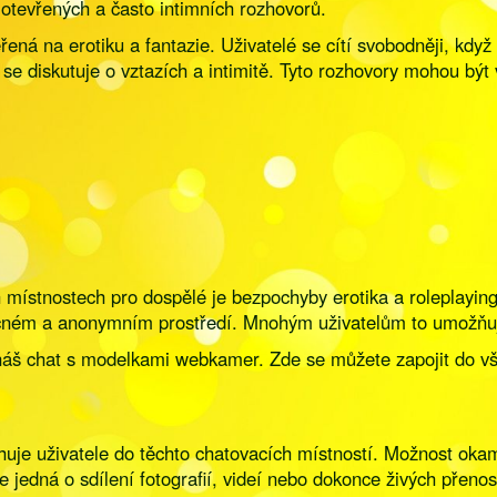
o otevřených a často intimních rozhovorů.
ná na erotiku a fantazie. Uživatelé se cítí svobodněji, když
e diskutuje o vztazích a intimitě. Tyto rozhovory mohou být 
 místnostech pro dospělé je bezpochyby erotika a roleplayin
pečném a anonymním prostředí. Mnohým uživatelům to umožňuj
náš chat s modelkami webkamer. Zde se můžete zapojit do všec
řitahuje uživatele do těchto chatovacích místností. Možnost o
 jedná o sdílení fotografií, videí nebo dokonce živých přeno