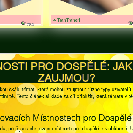
➩ TrahTraheri
784
NOSTI PRO DOSPĚLÉ: JA
ZAUJMOU?
rokou škálu témat, která mohou zaujmout různé typy uživatelů
timitě. Tento článek si klade za cíl přiblížit, která témata v 
ovacích Místnostech pro Dospělé
dů, proč jsou chatovací místnosti pro dospělé tak oblíbené. 