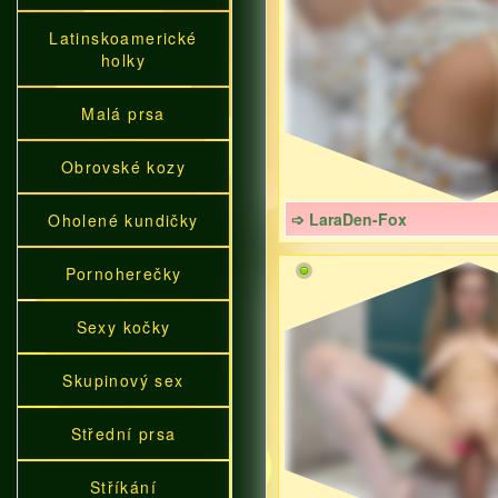
Latinskoamerické
holky
Malá prsa
Obrovské kozy
➩ LaraDen-Fox
Oholené kundičky
Pornoherečky
Sexy kočky
Skupinový sex
Střední prsa
Stříkání