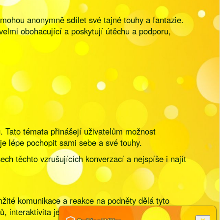
 mohou anonymně sdílet své tajné touhy a fantazie.
velmi obohacující a poskytují útěchu a podporu,
g. Tato témata přinášejí uživatelům možnost
e lépe pochopit sami sebe a své touhy.
h těchto vzrušujících konverzací a nejspíše i najít
kamžité komunikace a reakce na podněty dělá tyto
sů, interaktivita je základním kamenem těchto online