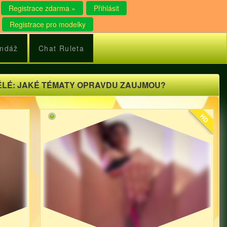
Registrace zdarma »
Přihlásit
Registrace pro modelky
ndáž
Chat Ruleta
ĚLÉ: JAKÉ TÉMATY OPRAVDU ZAUJMOU?
HD