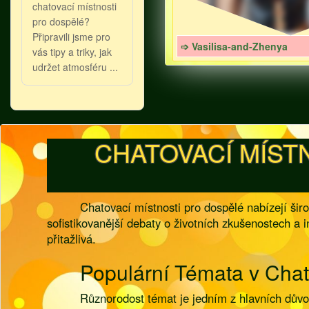
chatovací místnosti
pro dospělé?
Připravili jsme pro
➩ Vasilisa-and-Zhenya
vás tipy a triky, jak
udržet atmosféru ...
CHATOVACÍ MÍST
Chatovací místnosti pro dospělé nabízejí ši
sofistikovanější debaty o životních zkušenostech a in
přitažlivá.
Populární Témata v Chat
Různorodost témat je jedním z hlavních důvo