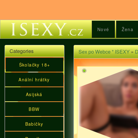
Nové
Žena
Categories
Sex po Webce * ISEXY
»
D
Školačky 18+
Anální hrátky
Asijská
BBW
Babičky