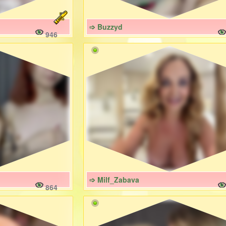
➩ Buzzyd
946
➩ Milf_Zabava
864