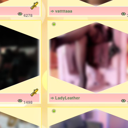
➩ vattttaaa
4278
➩ LadyLeather
1498