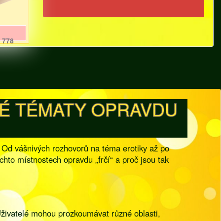
778
KÉ TÉMATY OPRAVDU
. Od vášnivých rozhovorů na téma erotiky až po
těchto místnostech opravdu „frčí“ a proč jsou tak
Uživatelé mohou prozkoumávat různé oblasti,