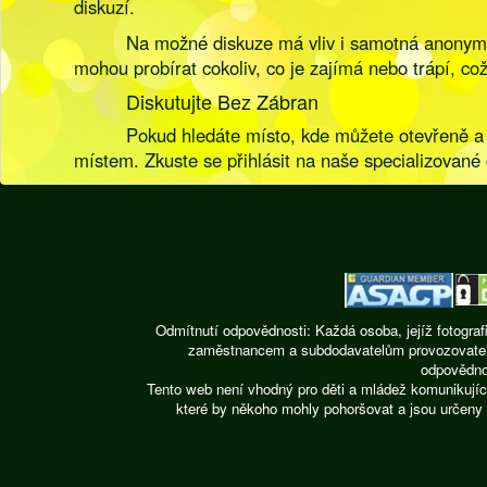
diskuzí.
Na možné diskuze má vliv i samotná anonymit
mohou probírat cokoliv, co je zajímá nebo trápí, c
Diskutujte Bez Zábran
Pokud hledáte místo, kde můžete otevřeně a 
místem. Zkuste se přihlásit na naše specializované 
Odmítnutí odpovědnosti: Každá osoba, jejíž fotograf
zaměstnancem a subdodavatelům provozovatele st
odpovědnos
Tento web není vhodný pro děti a mládež komunikujíc
které by někoho mohly pohoršovat a jsou určeny 