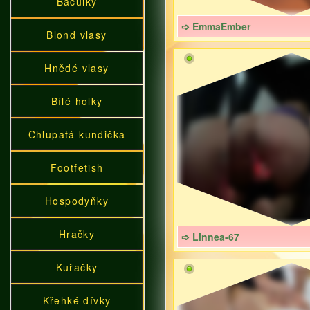
Baculky
➩ EmmaEmber
Blond vlasy
Hnědé vlasy
Bílé holky
Chlupatá kundička
Footfetish
Hospodyňky
Hračky
➩ Linnea-67
Kuřačky
Křehké dívky