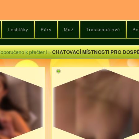
Lesbičky
Páry
Muž
Trassexuálové
Bo
oporučeno k přečtení
»
CHATOVACÍ MÍSTNOSTI PRO DOSP