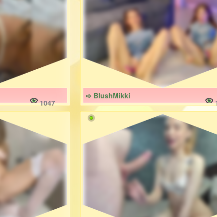
➩ BlushMikki
1047