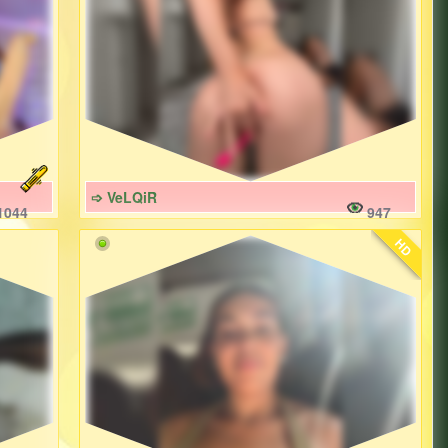
➩ VeLQiR
1044
947
HD