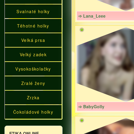
Svalnaté holky
➩ Lana_Leee
Těhotné holky
Velká prsa
Velký zadek
Vysokoškolačky
Zralé ženy
Zrzka
➩ BabyGolly
Čokoládové holky
ETIKA ONLINE