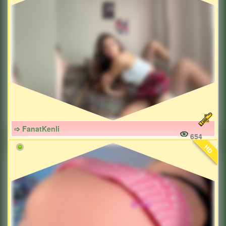
➩ FanatKenli
654
HD