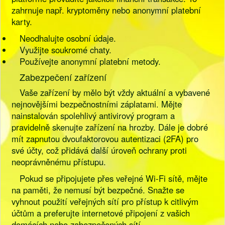
zahrnuje např. kryptoměny nebo anonymní platební
karty.
Neodhalujte osobní údaje.
Využijte soukromé chaty.
Používejte anonymní platební metody.
Zabezpečení zařízení
Vaše zařízení by mělo být vždy aktuální a vybavené
nejnovějšími bezpečnostními záplatami. Mějte
nainstalován spolehlivý antivirový program a
pravidelně skenujte zařízení na hrozby. Dále je dobré
mít zapnutou dvoufaktorovou autentizaci (2FA) pro
své účty, což přidává další úroveň ochrany proti
neoprávněnému přístupu.
Pokud se připojujete přes veřejné Wi-Fi sítě, mějte
na paměti, že nemusí být bezpečné. Snažte se
vyhnout použití veřejných sítí pro přístup k citlivým
účtům a preferujte internetové připojení z vašich
domácích nebo zabezpečených sítí.