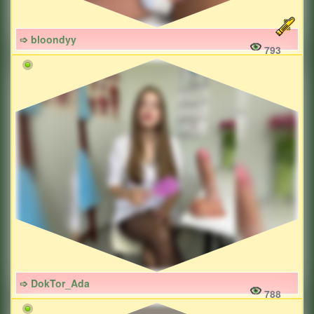
➩ bloondyy
793
➩ DokTor_Ada
788