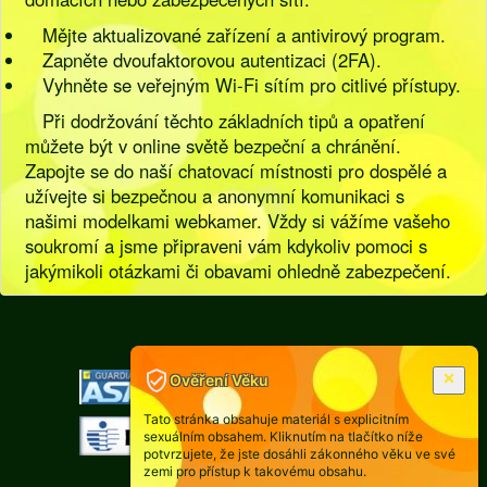
Mějte aktualizované zařízení a antivirový program.
Zapněte dvoufaktorovou autentizaci (2FA).
Vyhněte se veřejným Wi-Fi sítím pro citlivé přístupy.
Při dodržování těchto základních tipů a opatření
můžete být v online světě bezpeční a chránění.
Zapojte se do naší chatovací místnosti pro dospělé a
užívejte si bezpečnou a anonymní komunikaci s
našimi modelkami webkamer. Vždy si vážíme vašeho
soukromí a jsme připraveni vám kdykoliv pomoci s
jakýmikoli otázkami či obavami ohledně zabezpečení.
[
Pravidla
|
Legislativa
]
Ověření Věku
Tato stránka obsahuje materiál s explicitním
sexuálním obsahem. Kliknutím na tlačítko níže
potvrzujete, že jste dosáhli zákonného věku ve své
zemi pro přístup k takovému obsahu.