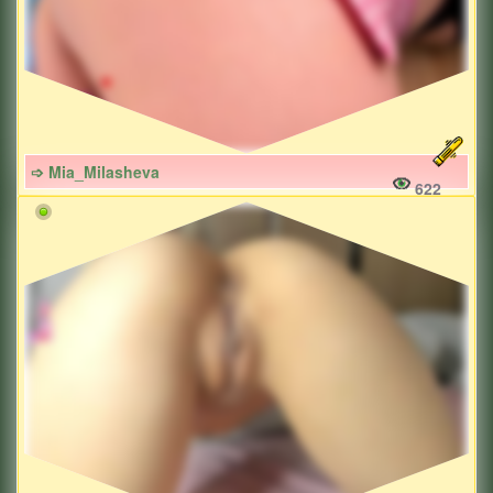
➩ Mia_Milasheva
622