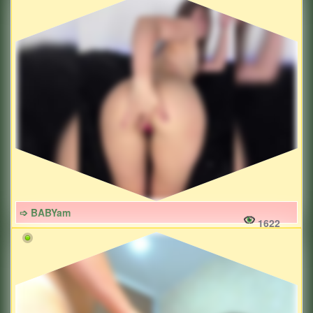
➩ BABYam
1622