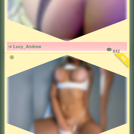
➩ Lucy_Andrew
842
HD