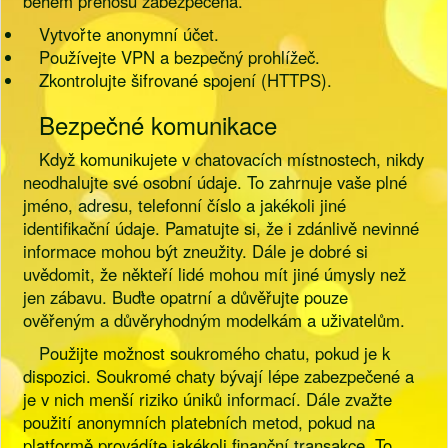
během přenosu zabezpečena.
Vytvořte anonymní účet.
Používejte VPN a bezpečný prohlížeč.
Zkontrolujte šifrované spojení (HTTPS).
Bezpečné komunikace
Když komunikujete v chatovacích místnostech, nikdy
neodhalujte své osobní údaje. To zahrnuje vaše plné
jméno, adresu, telefonní číslo a jakékoli jiné
identifikační údaje. Pamatujte si, že i zdánlivě nevinné
informace mohou být zneužity. Dále je dobré si
uvědomit, že někteří lidé mohou mít jiné úmysly než
jen zábavu. Buďte opatrní a důvěřujte pouze
ověřeným a důvěryhodným modelkám a uživatelům.
Použijte možnost soukromého chatu, pokud je k
dispozici. Soukromé chaty bývají lépe zabezpečené a
je v nich menší riziko úniků informací. Dále zvažte
použití anonymních platebních metod, pokud na
platformě provádíte jakékoli finanční transakce. To