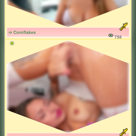
➩ Cornflakes
758