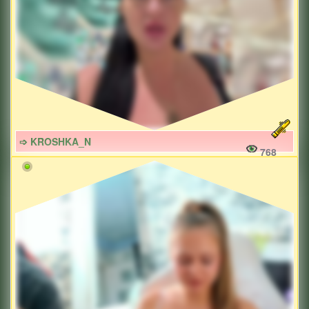
➩ KROSHKA_N
768