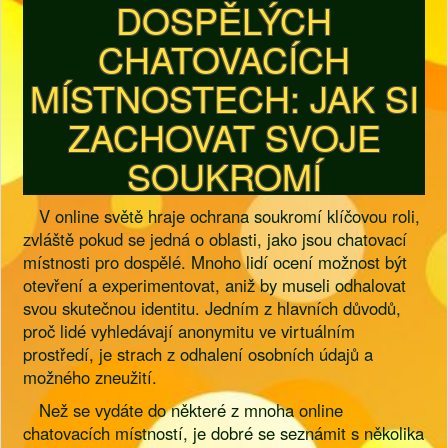
DOSPĚLÝCH
CHATOVACÍCH
MÍSTNOSTECH: JAK SI
ZACHOVAT SVOJE
SOUKROMÍ
V online světě hraje ochrana soukromí klíčovou roli,
zvláště pokud se jedná o oblasti, jako jsou chatovací
místnosti pro dospělé. Mnoho lidí ocení možnost být
otevření a experimentovat, aniž by museli odhalovat
svou skutečnou identitu. Jedním z hlavních důvodů,
proč lidé vyhledávají anonymitu ve virtuálním
prostředí, je strach z odhalení osobních údajů a
možného zneužití.
Než se vydáte do některé z mnoha online
chatovacích místností, je dobré se seznámit s několika