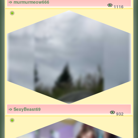
➩ murmurmeow666
1116
➩ SexyBeast69
932