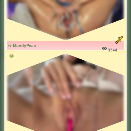
➩ MandyPeas
3544