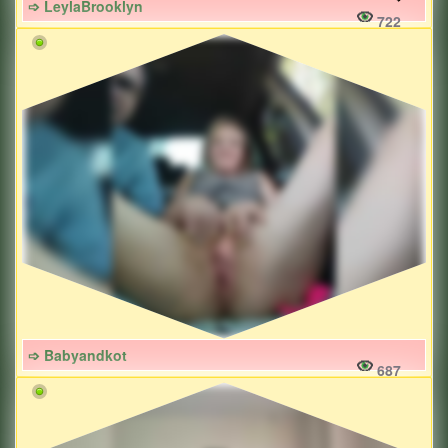
➩ LeylaBrooklyn
722
➩ Babyandkot
687