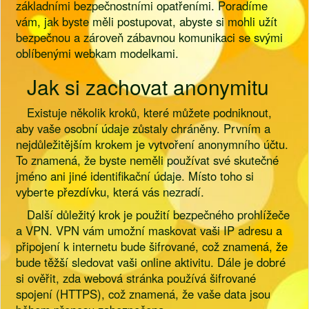
základními bezpečnostními opatřeními. Poradíme
vám, jak byste měli postupovat, abyste si mohli užít
bezpečnou a zároveň zábavnou komunikaci se svými
oblíbenými webkam modelkami.
Jak si zachovat anonymitu
Existuje několik kroků, které můžete podniknout,
aby vaše osobní údaje zůstaly chráněny. Prvním a
nejdůležitějším krokem je vytvoření anonymního účtu.
To znamená, že byste neměli používat své skutečné
jméno ani jiné identifikační údaje. Místo toho si
vyberte přezdívku, která vás nezradí.
Další důležitý krok je použití bezpečného prohlížeče
a VPN. VPN vám umožní maskovat vaši IP adresu a
připojení k internetu bude šifrované, což znamená, že
bude těžší sledovat vaši online aktivitu. Dále je dobré
si ověřit, zda webová stránka používá šifrované
spojení (HTTPS), což znamená, že vaše data jsou