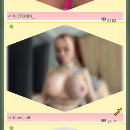
➩ VICTORIA_
2163
➩ bmw_m8
1817