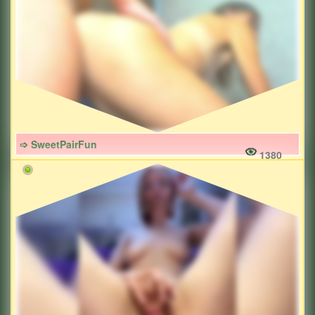
➩ SweetPairFun
1380