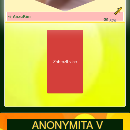
➩ AnzuKim
579
Zobrazit více
ANONYMITA V