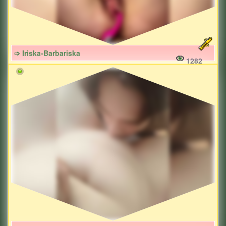
➩ Iriska-Barbariska
1282