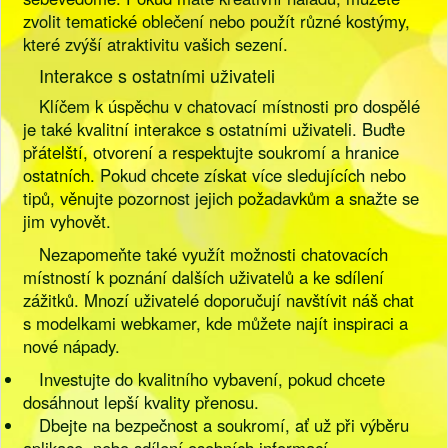
zvolit tematické oblečení nebo použít různé kostýmy,
které zvýší atraktivitu vašich sezení.
Interakce s ostatními uživateli
Klíčem k úspěchu v chatovací místnosti pro dospělé
je také kvalitní interakce s ostatními uživateli. Buďte
přátelští, otvorení a respektujte soukromí a hranice
ostatních. Pokud chcete získat více sledujících nebo
tipů, věnujte pozornost jejich požadavkům a snažte se
jim vyhovět.
Nezapomeňte také využít možnosti chatovacích
místností k poznání dalších uživatelů a ke sdílení
zážitků. Mnozí uživatelé doporučují navštívit náš chat
s modelkami webkamer, kde můžete najít inspiraci a
nové nápady.
Investujte do kvalitního vybavení, pokud chcete
dosáhnout lepší kvality přenosu.
Dbejte na bezpečnost a soukromí, ať už při výběru