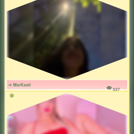
➩ MarKaa0
537