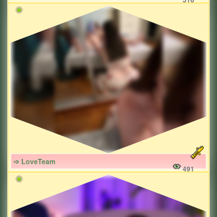
➩ LoveTeam
491