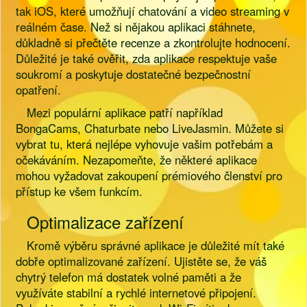
tak iOS, které umožňují chatování a video streaming v
reálném čase. Než si nějakou aplikaci stáhnete,
důkladně si přečtěte recenze a zkontrolujte hodnocení.
Důležité je také ověřit, zda aplikace respektuje vaše
soukromí a poskytuje dostatečné bezpečnostní
opatření.
Mezi populární aplikace patří například
BongaCams, Chaturbate nebo LiveJasmin. Můžete si
vybrat tu, která nejlépe vyhovuje vašim potřebám a
očekáváním. Nezapomeňte, že některé aplikace
mohou vyžadovat zakoupení prémiového členství pro
přístup ke všem funkcím.
Optimalizace zařízení
Kromě výběru správné aplikace je důležité mít také
dobře optimalizované zařízení. Ujistěte se, že váš
chytrý telefon má dostatek volné paměti a že
využíváte stabilní a rychlé internetové připojení.