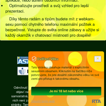
aplikace, nebo sdílení osobních informací.
Optimalizujte prostředí a svůj vzhled pro lepší
prezentaci.
Díky těmto radám a tipům budete mít z webkam-
sexu pomocí chytrého telefonu maximální požitek a
bezpečnost. Vstupte do světa online zábavy a užijte si
každý okamžik v chatovací místnosti pro dospělé!
[
Pravidla
|
Legislativa
]
Ověření Věku
Tato stránka obsahuje materiál s explicitním
sexuálním obsahem. Kliknutím na tlačítko níže
potvrzujete, že jste dosáhli zákonného věku ve své
zemi pro přístup k takovému obsahu.
Odmítnutí odpovědnosti: Každá osoba, jejíž fotografie se
Je mi 18 let nebo více
objeví na videochatu isexy.cz, je právně zodpovědná,
samostatná, pracuje ze vzdálené privátní místnosti, žádná z
nich není zaměstnancem a subdodavatelům provozovatele
Opustit tento web
stránky. Tento web je interaktivní a přispívat či inzerovat zde