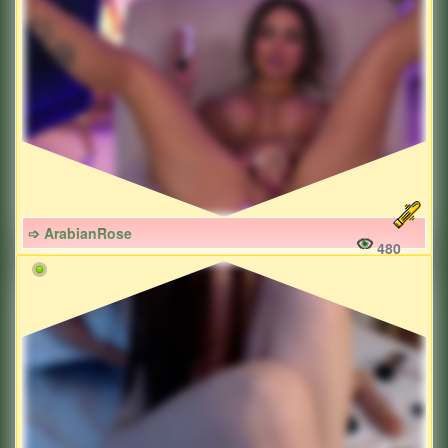
➩ ArabianRose
480