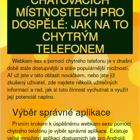
MÍSTNOSTECH PRO
DOSPĚLÉ: JAK NA TO
CHYTRÝM
TELEFONEM
Webkam-sex s pomocí chytrého telefonu je v dnešní
době stále dostupnější a stále populárnější možností.
Ať už jste v této oblasti nováčkem, nebo jste již
zkušený uživatel, zde najdete několik užitečných
informací a rad, jak si tuto činnost vychutnat a využít
její potenciál naplno.
Výběr správné aplikace
Prvním krokem k úspěšnému webkam-sexu pomocí
chytrého telefonu je výběr správné aplikace. Existuje
velké množství aplikací dostupných jak pro Android,