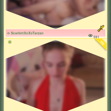
➩ ScarlettXoXoTarzan
591
HD