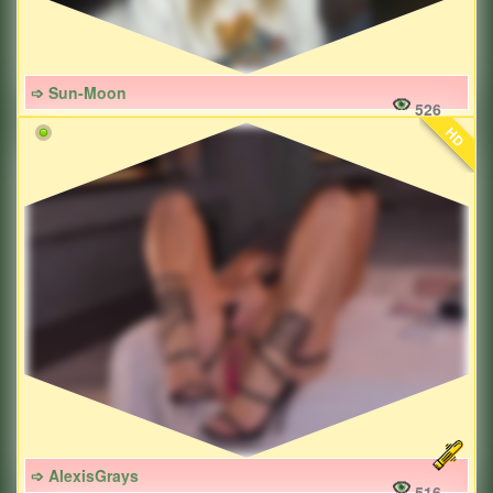
➩ Sun-Moon
526
HD
➩ AlexisGrays
516