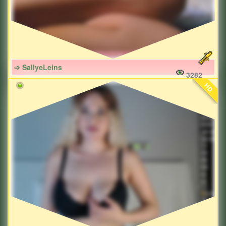
➩ SallyeLeins
3282
HD