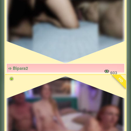
➩ Bipara2
603
HD