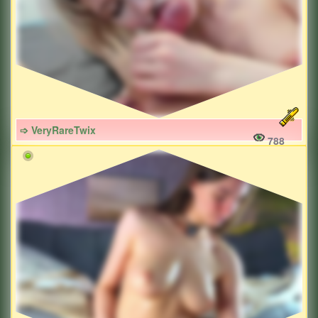
➩ VeryRareTwix
788