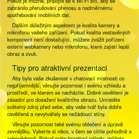
Pokud je možné, připojte se k Wi-Fi síti, aby se
zabránilo přerušování přenosu a nadměrnému
spotřebování mobilních dat.
Dalším důležitým aspektem je kvalita kamery a
mikrofonu vašeho zařízení. Pokud kvalita vestavěných
komponent není dostačující, můžete zvážit pořízení
externí webkamery nebo mikrofonu, které zajistí lepší
obraz a zvuk.
Tipy pro atraktivní prezentaci
Aby byla vaše zkušenost v chatovací místnosti co
nejpříjemnější, věnujte pozornost i svému vzhledu a
prostředí, ve kterém se nacházíte. Dobré osvětlení je
zásadní pro dosažení kvalitního obrazu. Umístěte
světelný zdroj před sebe, aby vaše tvář byla dobře
osvětlená a nevytvářely se nežádoucí stíny.
Věnujte pozornost také svému oblečení a úpravě
zevnějšku. Vyberte si něco, v čem se cítíte pohodlně a
sebevědomě. Pokud máte kreativní náladu, můžete