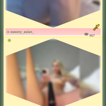
➩ sweety_asian_
467