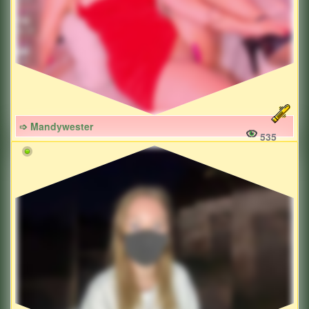
➩ Mandywester
535