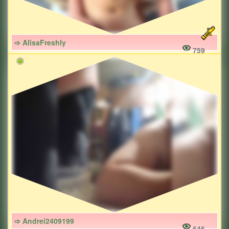
➩ AlisaFreshly
759
➩ Andrei2409199
646