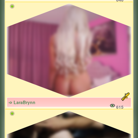
➩ LaraBrynn
615