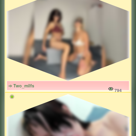
➩ Two_milfs
794