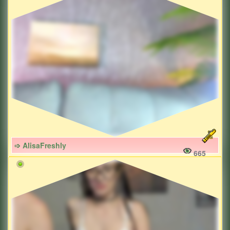
➩ AlisaFreshly
665