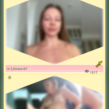
➩ Linnea-67
1017