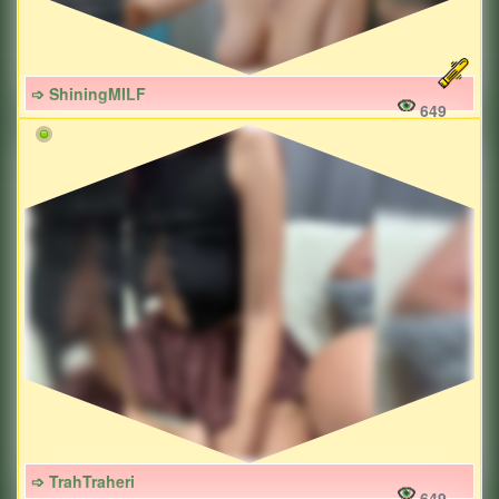
➩ ShiningMILF
649
➩ TrahTraheri
649