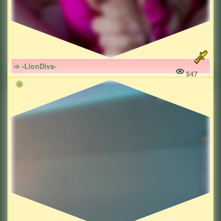
➩ -LionDiva-
547