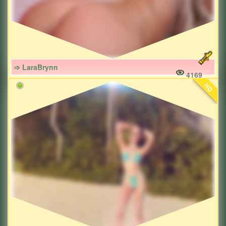
➩ LaraBrynn
4169
HD