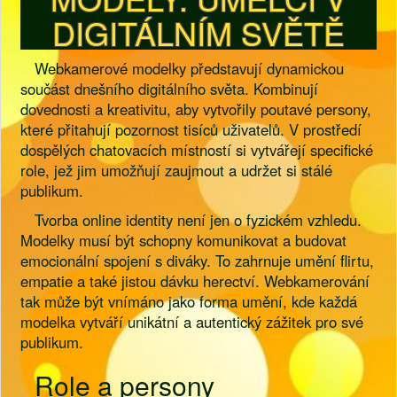
DIGITÁLNÍM SVĚTĚ
Webkamerové modelky představují dynamickou
součást dnešního digitálního světa. Kombinují
dovednosti a kreativitu, aby vytvořily poutavé persony,
které přitahují pozornost tisíců uživatelů. V prostředí
dospělých chatovacích místností si vytvářejí specifické
role, jež jim umožňují zaujmout a udržet si stálé
publikum.
Tvorba online identity není jen o fyzickém vzhledu.
Modelky musí být schopny komunikovat a budovat
emocionální spojení s diváky. To zahrnuje umění flirtu,
empatie a také jistou dávku herectví. Webkamerování
tak může být vnímáno jako forma umění, kde každá
modelka vytváří unikátní a autentický zážitek pro své
publikum.
Role a persony