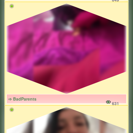
➩ BadParents
631