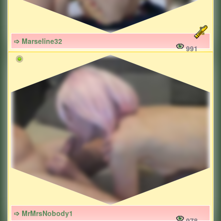
➩ Marseline32
991
➩ MrMrsNobody1
978