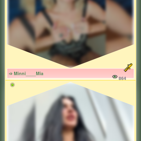
➩ Minni____Mia
864