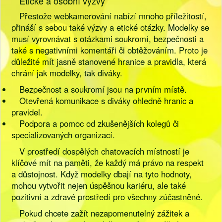
Etické a osobní výzvy
Přestože webkamerování nabízí mnoho příležitostí,
přináší s sebou také výzvy a etické otázky. Modelky se
musí vyrovnávat s otázkami soukromí, bezpečnosti a
také s negativními komentáři či obtěžováním. Proto je
důležité mít jasně stanovené hranice a pravidla, která
chrání jak modelky, tak diváky.
Bezpečnost a soukromí jsou na prvním místě.
Otevřená komunikace s diváky ohledně hranic a
pravidel.
Podpora a pomoc od zkušenějších kolegů či
specializovaných organizací.
V prostředí dospělých chatovacích místností je
klíčové mít na paměti, že každý má právo na respekt
a důstojnost. Když modelky dbají na tyto hodnoty,
mohou vytvořit nejen úspěšnou kariéru, ale také
pozitivní a zdravé prostředí pro všechny zúčastněné.
Pokud chcete zažít nezapomenutelný zážitek a