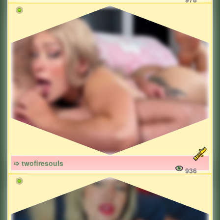
➩ twofiresouls
936