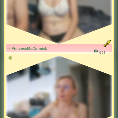
➩ PrincessMcCormick
651