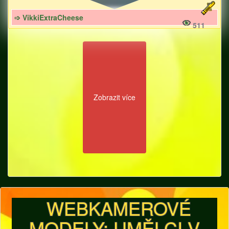
➩ VikkiExtraCheese
511
Zobrazit více
WEBKAMEROVÉ
MODELY: UMĚLCI V