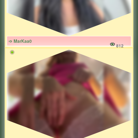
➩ MarKaa0
812