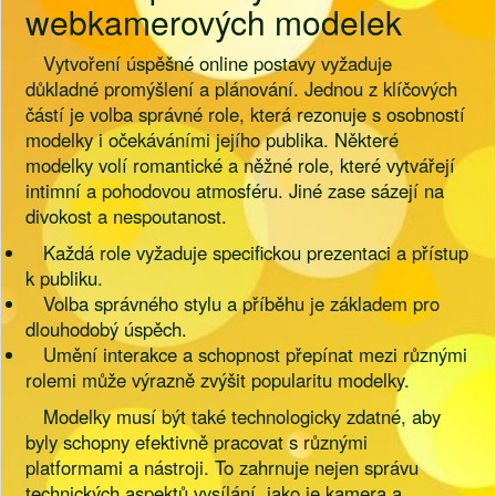
webkamerových modelek
Vytvoření úspěšné online postavy vyžaduje
důkladné promýšlení a plánování. Jednou z klíčových
částí je volba správné role, která rezonuje s osobností
modelky i očekáváními jejího publika. Některé
modelky volí romantické a něžné role, které vytvářejí
intimní a pohodovou atmosféru. Jiné zase sázejí na
divokost a nespoutanost.
Každá role vyžaduje specifickou prezentaci a přístup
k publiku.
Volba správného stylu a příběhu je základem pro
dlouhodobý úspěch.
Umění interakce a schopnost přepínat mezi různými
rolemi může výrazně zvýšit popularitu modelky.
Modelky musí být také technologicky zdatné, aby
byly schopny efektivně pracovat s různými
platformami a nástroji. To zahrnuje nejen správu
technických aspektů vysílání, jako je kamera a