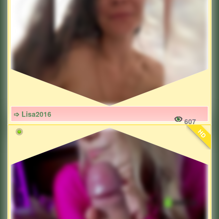
➩ Lisa2016
607
HD