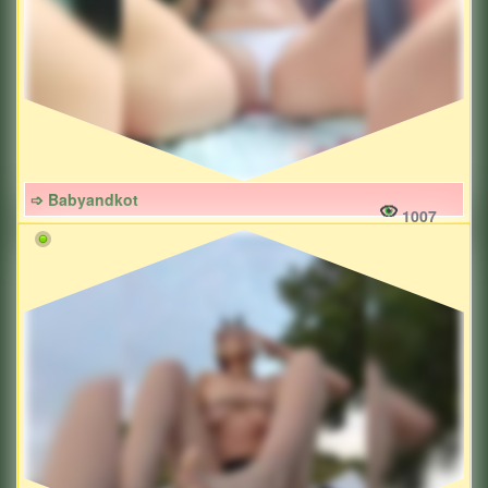
➩ Babyandkot
1007