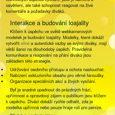
osvětlení, ale také schopnost reagovat na živé
komentáře a požadavky diváků.
Interakce a budování loajality
Klíčem k úspěchu ve světě webkamerových
modelek je budování loajality. Modelky, které dokáží
vytvořit
silné
a autentické vazby se svými diváky, mají
větší šanci na dlouhodobý úspěch. Pravidelná
komunikace a reagování na přání diváků jsou
základem této strategie.
Udržování osobního přístupu a ochota naslouchat.
Nabízení exkluzivního obsahu pro věrné fanoušky.
Organizace speciálních akcí a živých vysílání.
Byť je snadné upadnout do prázdných frází,
upřímnost a opravdový zájem o publikum jsou klíčem
k úspěchu. Diváci dokáží rychle odhalit, zda je
modelka upřímná nebo pouze hraje roli pro peníze.