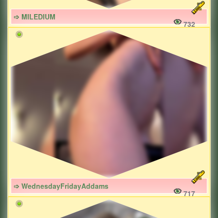
➩ MILEDIUM
732
➩ WednesdayFridayAddams
717