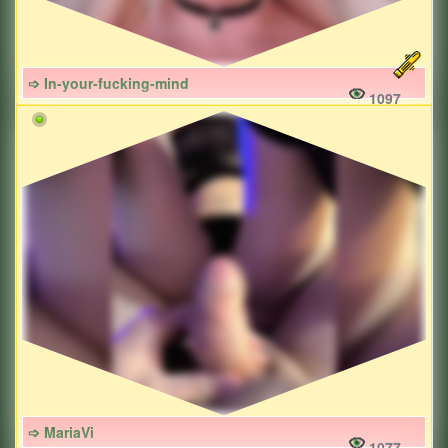
➩ In-your-fucking-mind
1097
➩ MariaVi
1077