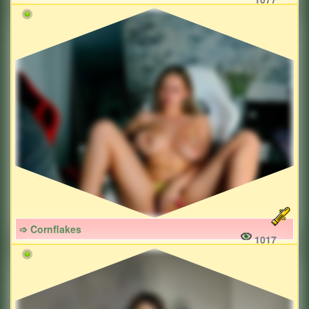
➩ Cornflakes
1017