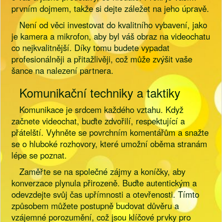
prvním dojmem, takže si dejte záležet na jeho úpravě.
Není od věci investovat do kvalitního vybavení, jako
je kamera a mikrofon, aby byl váš obraz na videochatu
co nejkvalitnější. Díky tomu budete vypadat
profesionálněji a přitažlivěji, což může zvýšit vaše
šance na nalezení partnera.
Komunikační techniky a taktiky
Komunikace je srdcem každého vztahu. Když
začnete videochat, buďte zdvořilí, respektující a
přátelští. Vyhněte se povrchním komentářům a snažte
se o hluboké rozhovory, které umožní oběma stranám
lépe se poznat.
Zaměřte se na společné zájmy a koníčky, aby
konverzace plynula přirozeně. Buďte autentickým a
odevzdejte svůj čas upřímnosti a otevřenosti. Tímto
způsobem můžete postupně budovat důvěru a
vzájemné porozumění, což jsou klíčové prvky pro