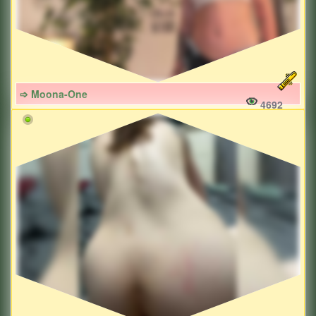
➩ Moona-One
4692