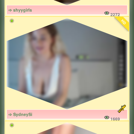
➩ shyygirls
2272
HD
➩ SydneySi
1669