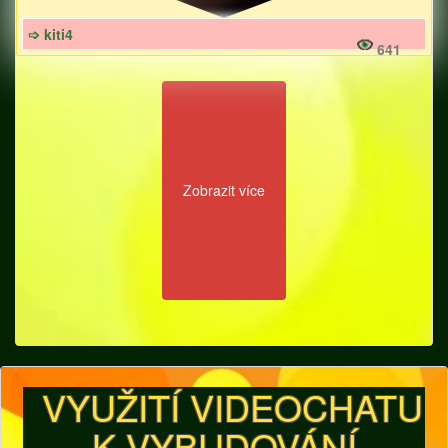
➩ kiti4
641
Zobrazit více
VYUŽITÍ VIDEOCHATU
K VYBUDOVÁNÍ