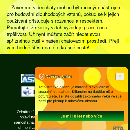
Závěrem, videochaty mohou být mocným nástrojem
pro budování dlouhodobých vztahů, pokud se k jejich
používání přistupuje s rozvahou a respektem.
Pamatujte, že každý vztah vyžaduje práci, čas a
trpělivost. Už nyní můžete začít hledat svou
spřízněnou duši v našem chatovacím prostředí. Přeji
vám hodně štěstí na této krásné cestě!
[
Pravidla
|
Legislativa
]
Ověření Věku
Tato stránka obsahuje materiál s explicitním
sexuálním obsahem. Kliknutím na tlačítko níže
potvrzujete, že jste dosáhli zákonného věku ve své
zemi pro přístup k takovému obsahu.
Odmítnutí odpovědnosti: Každá osoba, jejíž fotografie se
Je mi 18 let nebo více
objeví na videochatu isexy.cz, je právně zodpovědná,
samostatná, pracuje ze vzdálené privátní místnosti, žádná z
nich není zaměstnancem a subdodavatelům provozovatele
Opustit tento web