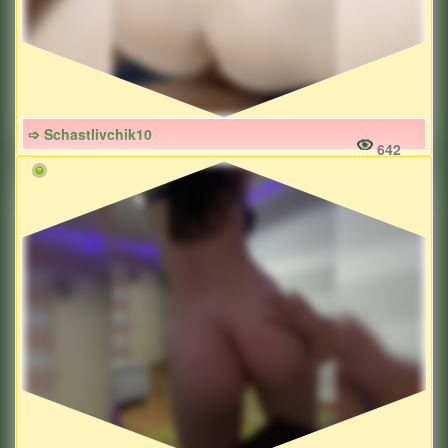
➩ Schastlivchik10
642