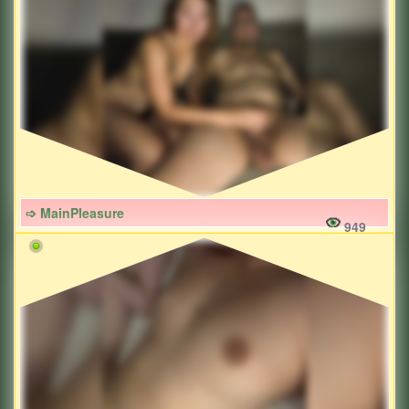
➩ MainPleasure
949