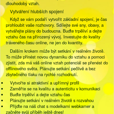
dlouhodobý vztah.
Vytváření hlubších spojení
Když se vám podaří vytvořit základní spojení, je čas
prohloubit vaše rozhovory. Sdílejte své sny, obavy, a
vytvářejte plány do budoucna. Buďte trpěliví a dejte
vztahu čas na přirozený vývoj. Investujte do kvality
tráveného času online, ne jen do kvantity.
Dalším krokem může být setkání v reálném životě.
To může přinést novou dynamiku do vztahu a pomoci
zjistit, zda má váš online vztah potenciál se přenést do
offlinového světa. Plánujte setkání pečlivě a bez
zbytečného tlaku na rychlé rozhodnutí.
Vytvořte si atraktivní a upřímný profil
Zaměřte se na kvalitu a autenticitu v komunikaci
Buďte trpěliví a dejte vztahu čas
Plánujte setkání v reálném životě s rozvahou
Přijďte na náš chat s modelkami webkamer a
začněte svůj příběh ještě dnes!