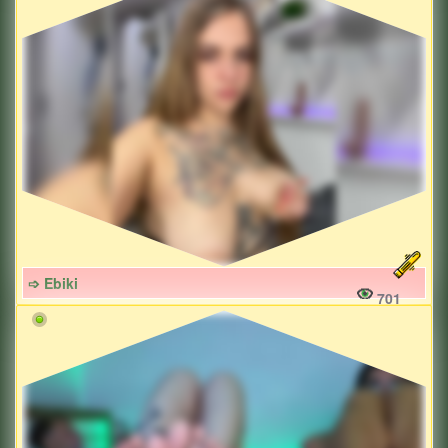
➩ Ebiki
701