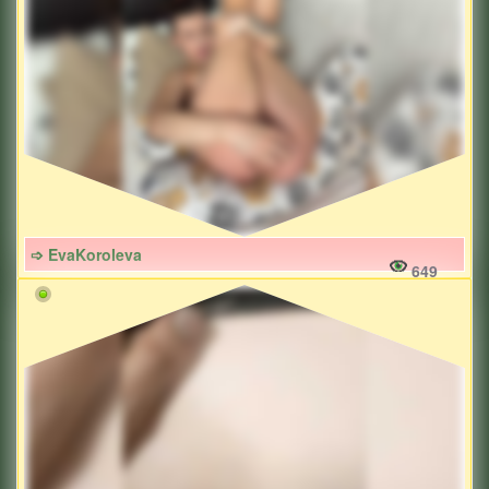
➩ EvaKoroleva
649