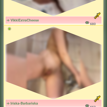
➩ VikkiExtraCheese
680
➩ Iriska-Barbariska
663