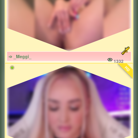
➩ _Meggi_
1332
HD