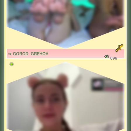
➩ GOROD_GREHOV
696