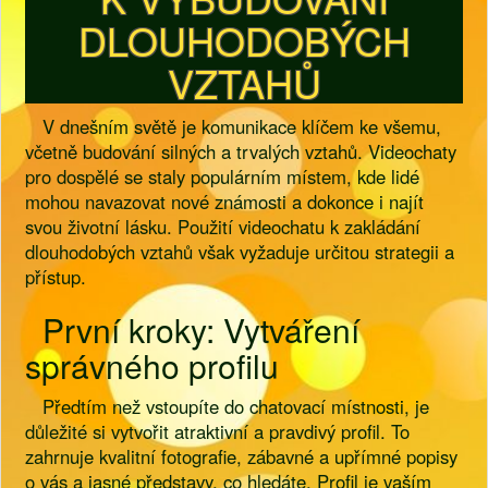
DLOUHODOBÝCH
VZTAHŮ
V dnešním světě je komunikace klíčem ke všemu,
včetně budování silných a trvalých vztahů. Videochaty
pro dospělé se staly populárním místem, kde lidé
mohou navazovat nové známosti a dokonce i najít
svou životní lásku. Použití videochatu k zakládání
dlouhodobých vztahů však vyžaduje určitou strategii a
přístup.
První kroky: Vytváření
správného profilu
Předtím než vstoupíte do chatovací místnosti, je
důležité si vytvořit atraktivní a pravdivý profil. To
zahrnuje kvalitní fotografie, zábavné a upřímné popisy
o vás a jasné představy, co hledáte. Profil je vaším