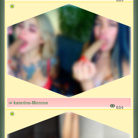
➩ katerine-Monroe
654