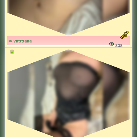
➩ vattttaaa
838