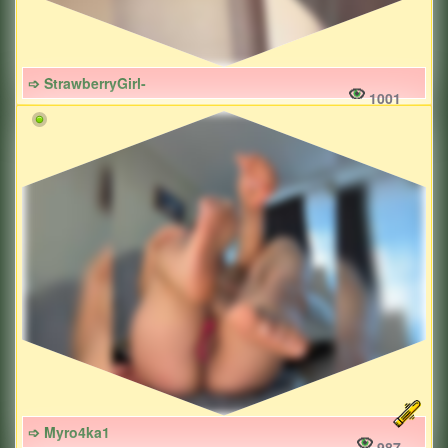
➩ StrawberryGirl-
1001
➩ Myro4ka1
987