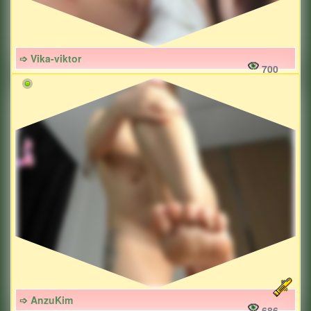
➩ Vika-viktor
700
➩ AnzuKim
686