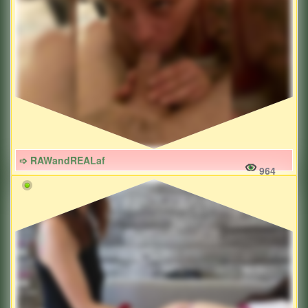
➩ RAWandREALaf
964