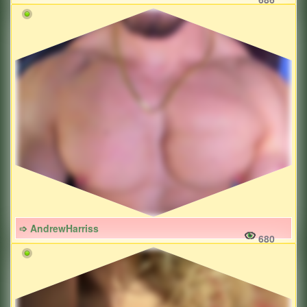
➩ AndrewHarriss
680