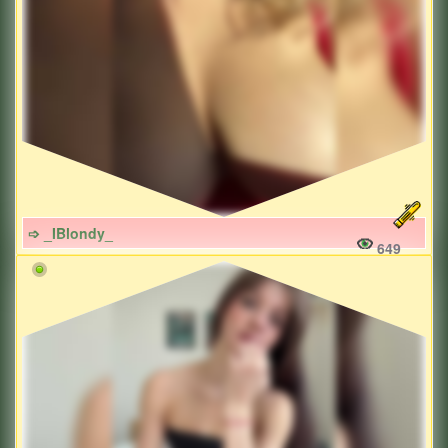
➩ _IBlondy_
649