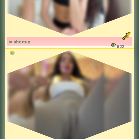
➩ shottup
622