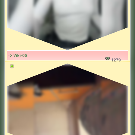
➩ Viki-05
1279