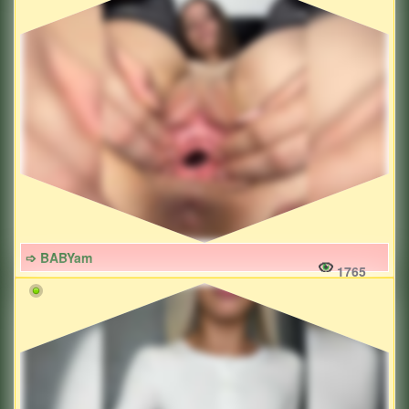
➩ BABYam
1765