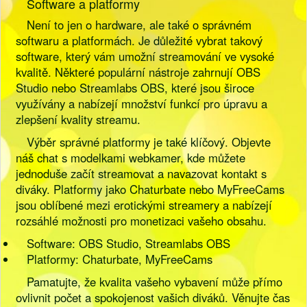
Software a platformy
Není to jen o hardware, ale také o správném
softwaru a platformách. Je důležité vybrat takový
software, který vám umožní streamování ve vysoké
kvalitě. Některé populární nástroje zahrnují OBS
Studio nebo Streamlabs OBS, které jsou široce
využívány a nabízejí množství funkcí pro úpravu a
zlepšení kvality streamu.
Výběr správné platformy je také klíčový. Objevte
náš chat s modelkami webkamer, kde můžete
jednoduše začít streamovat a navazovat kontakt s
diváky. Platformy jako Chaturbate nebo MyFreeCams
jsou oblíbené mezi erotickými streamery a nabízejí
rozsáhlé možnosti pro monetizaci vašeho obsahu.
Software: OBS Studio, Streamlabs OBS
Platformy: Chaturbate, MyFreeCams
Pamatujte, že kvalita vašeho vybavení může přímo
ovlivnit počet a spokojenost vašich diváků. Věnujte čas