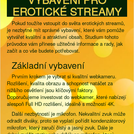
EROTICKÉ STREAMY
Pokud toužíte vstoupit do světa erotických streamů,
je nezbytné mít správné vybavení, které vám pomůže
vytvářet kvalitní a atraktivní obsah. Studium tohoto
průvodce vám přinese užitečné informace a rady, jak
začít a co vše budete potřebovat.
Základní vybavení
Prvním krokem je vybrat si kvalitní webkameru.
Rozlišení, kvalita obrazu a schopnost natáčet za
nižšího osvětlení jsou klíčovými faktory.
Doporučujeme investovat do webkamer, které nabízejí
alespoň Full HD rozlišení, ideálně s možností 4K.
Další nezbytností je mikrofon. Nekvalitní zvuk může
odradit diváky, proto se vyplatí pořídit kondenzátorový
mikrofon, který zaručí čistý a jasný zvuk. Dále je