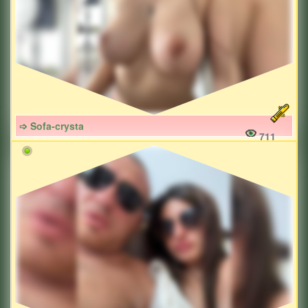
➩ Sofa-crysta
711