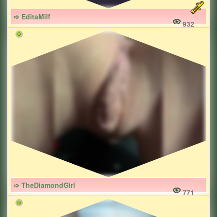
➩ EditaMilf
932
➩ TheDiamondGirl
771