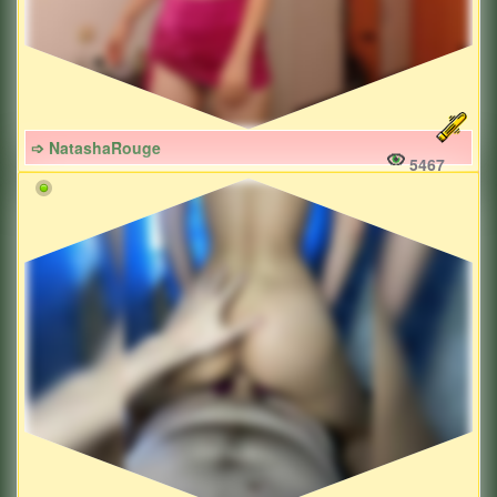
➩ NatashaRouge
5467