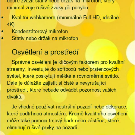
dobré zvážit stativ nebo držák na mikrofon, který
minimalizuje rušivé zvuky při pohybu.
Kvalitní webkamera (minimálně Full HD, ideálně
4K)
Kondenzátorový mikrofon
Stativ nebo držák na mikrofon
Osvětlení a prostředí
Správné osvětlení je klíčovým faktorem pro kvalitní
streamy. Investujte do softboxů nebo prstencových
světel, které poskytují měkké a rovnoměrné světlo.
Dále je důležité zajistit si čisté a nevyrušující
prostředí, které nebude odvádět pozornost vašich
diváků.
Je vhodné používat neutrální pozadí nebo dekorace,
které podtrhnou atmosféru. Kromě kvalitního osvětlení
může také pomoci tmavý hadr nebo zástěna, které
eliminují rušivé prvky na pozadí.