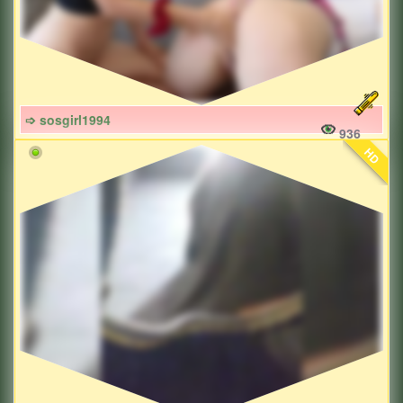
➩ sosgirl1994
936
HD