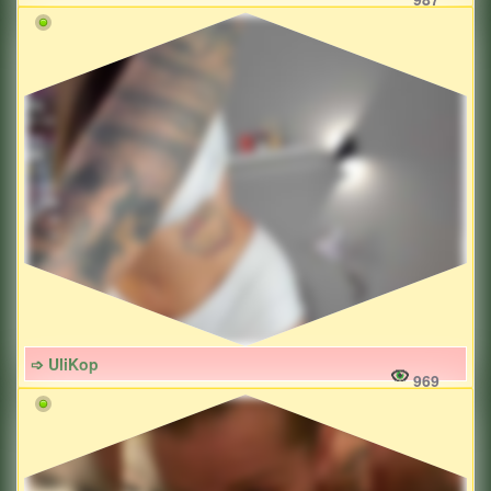
➩ UliKop
969