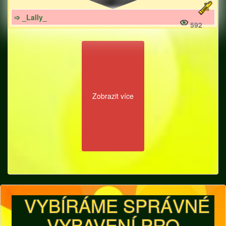
➩ _Lally_
592
Zobrazit více
VYBÍRÁME SPRÁVNÉ
VYBAVENÍ PRO