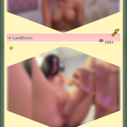
➩ LaraBrynn
5964