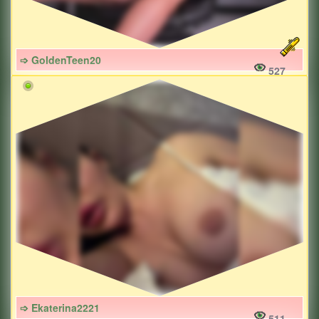
➩ GoldenTeen20
527
➩ Ekaterina2221
511