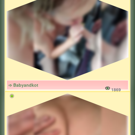
➩ Babyandkot
1869