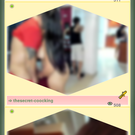
➩ thesecret-coocking
508