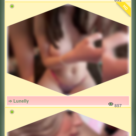
HD
➩ Lunelly
857