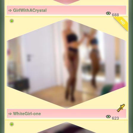
➩ GirlWithACrystal
688
HD
➩ WhiteGirl-one
623