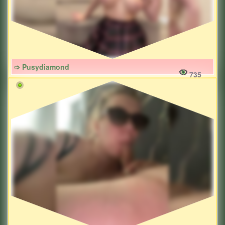
➩ Pusydiamond
735