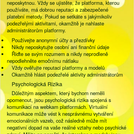
neposkytnou. Vždy se ujistěte, že platforma, kterou
používáte, má dobrou reputaci a zabezpečené
platební metody. Pokud se setkáte s jakýmikoliv
podezřelými aktivitami, okamžitě je nahlaste
administrátorům platformy.
Používejte anonymní účty a přezdívky
Nikdy neposkytujte osobní ani finanční údaje
Řiďte se svým rozumem a nikdy neprodleně
nepodlehněte emočnímu nátlaku
Vždy ověřujte reputaci platformy a modelů
Okamžitě hlásit podezřelé aktivity administrátorům
Psychologická Rizika
Důležitým aspektem, který bychom neměli
opomenout, jsou psychologická rizika spojená s
komunikací na webkam platformách. Virtuální
komunikace může vést k nesprávnému vytváření
emocionálních vazeb, což následně může mít
negativní dopad na vaše reálné vztahy nebo psychické