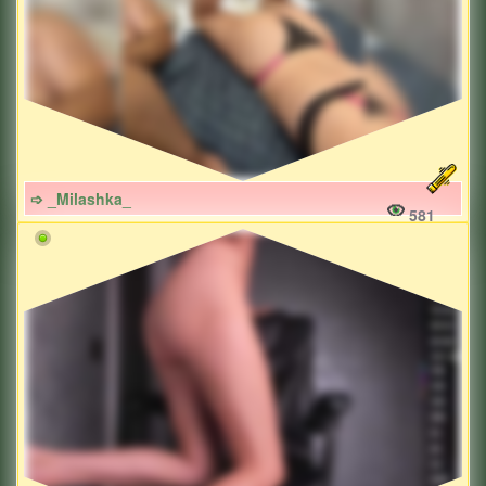
➩ _Milashka_
581