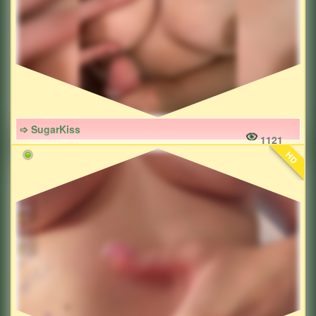
➩ SugarKiss
1121
HD