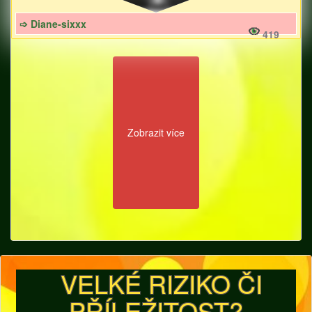
➩ Diane-sixxx
419
Zobrazit více
VELKÉ RIZIKO ČI
PŘÍLEŽITOST?