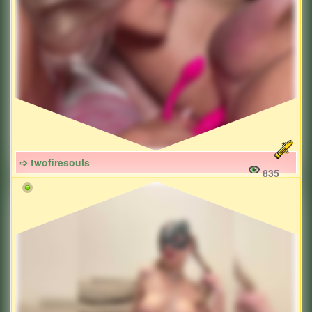
➩ twofiresouls
835