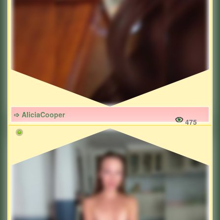
➩ AliciaCooper
475