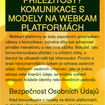
KOMUNIKACE S
MODELY NA WEBKAM
PLATFORMÁCH
Webkam platformy se staly populárním prostředkem
zábavy a komunikace, zejména díky své schopnosti
přinášet interaktivitu a real-time zážitky. Bohužel, tato
forma komunikace přichází i s určitými riziky, o
kterých by uživatelé měli být informováni. Prvním a
snad nejvýznamnějším rizikem je ochrana osobních
údajů. Sdílením osobních informací, jako je jméno,
adresa nebo finanční údaje, se můžete vystavit
nebezpečí krádeže identity nebo finančních podvodů.
Bezpečnost Osobních Údajů
Když komunikujete s modely na těchto platformách,