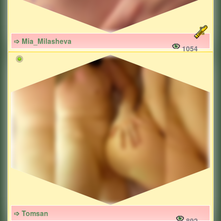
➩ Mia_Milasheva
1054
➩ Tomsan
892