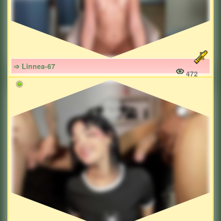
➩ Linnea-67
472