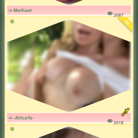
➩ MarKaa0
2087
HD
➩ -AfricaYa-
2018