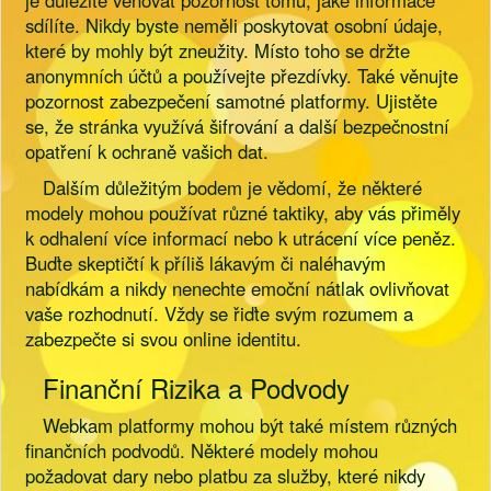
je důležité věnovat pozornost tomu, jaké informace
sdílíte. Nikdy byste neměli poskytovat osobní údaje,
které by mohly být zneužity. Místo toho se držte
anonymních účtů a používejte přezdívky. Také věnujte
pozornost zabezpečení samotné platformy. Ujistěte
se, že stránka využívá šifrování a další bezpečnostní
opatření k ochraně vašich dat.
Dalším důležitým bodem je vědomí, že některé
modely mohou používat různé taktiky, aby vás přiměly
k odhalení více informací nebo k utrácení více peněz.
Buďte skeptičtí k příliš lákavým či naléhavým
nabídkám a nikdy nenechte emoční nátlak ovlivňovat
vaše rozhodnutí. Vždy se řiďte svým rozumem a
zabezpečte si svou online identitu.
Finanční Rizika a Podvody
Webkam platformy mohou být také místem různých
finančních podvodů. Některé modely mohou
požadovat dary nebo platbu za služby, které nikdy