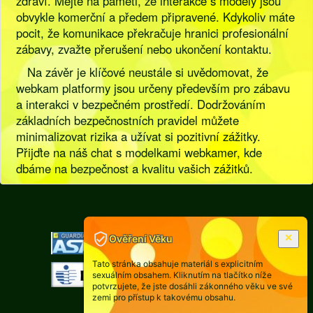
zdraví. Mějte na paměti, že interakce s modely jsou
obvykle komerční a předem připravené. Kdykoliv máte
pocit, že komunikace překračuje hranici profesionální
zábavy, zvažte přerušení nebo ukončení kontaktu.
Na závěr je klíčové neustále si uvědomovat, že
webkam platformy jsou určeny především pro zábavu
a interakci v bezpečném prostředí. Dodržováním
základních bezpečnostních pravidel můžete
minimalizovat rizika a užívat si pozitivní zážitky.
Přijďte na náš chat s modelkami webkamer, kde
dbáme na bezpečnost a kvalitu vašich zážitků.
[
Pravidla
|
Legislativa
]
Ověření Věku
Tato stránka obsahuje materiál s explicitním
sexuálním obsahem. Kliknutím na tlačítko níže
potvrzujete, že jste dosáhli zákonného věku ve své
zemi pro přístup k takovému obsahu.