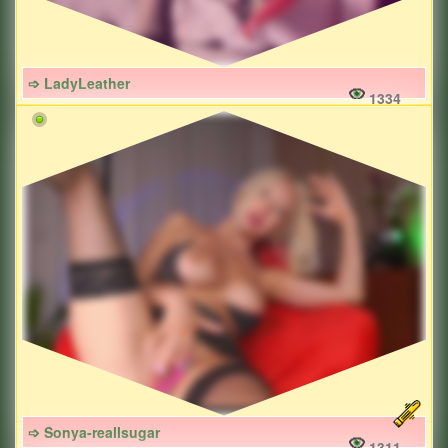
➩ LadyLeather
1334
➩ Sonya-reallsugar
1311