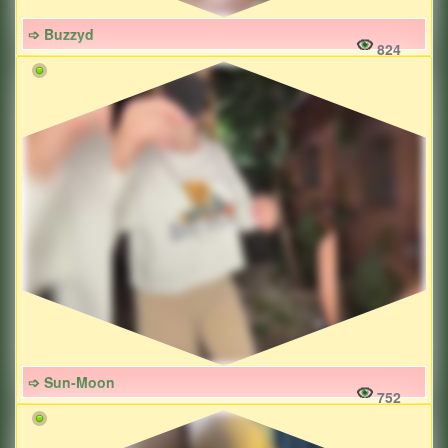
➩ Buzzyd
824
➩ Sun-Moon
752