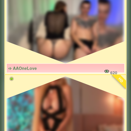
➩ AAOneLove
620
HD