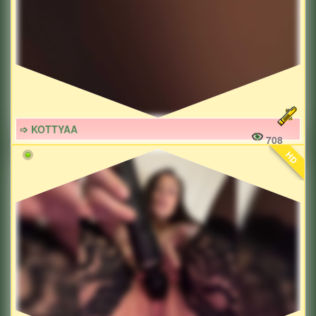
➩ KOTTYAA
708
HD