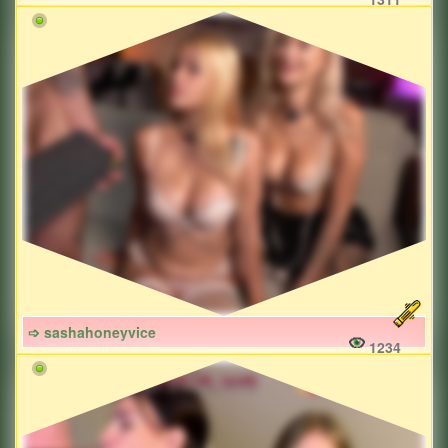
➩ sashahoneyvice
1234