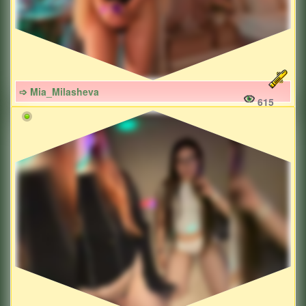
➩ Mia_Milasheva
615