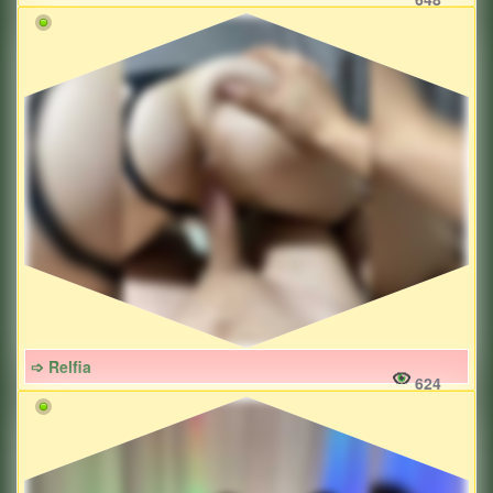
➩ Relfia
624