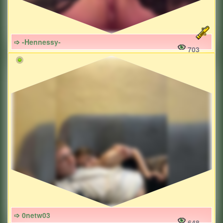
➩ -Hennessy-
703
➩ 0netw03
648