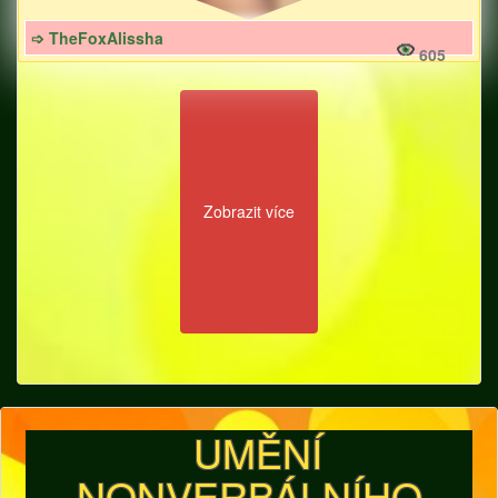
➩ TheFoxAlissha
605
Zobrazit více
UMĚNÍ
NONVERBÁLNÍHO