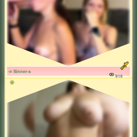
➩ Sinner-s
919