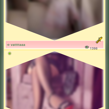
➩ vattttaaa
1398