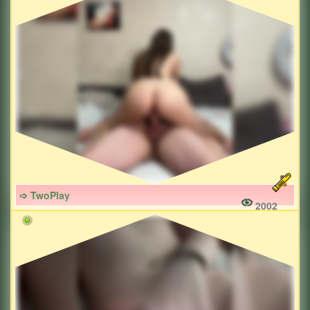
➩ TwoPlay
2002