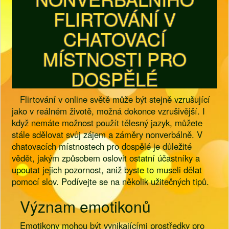
FLIRTOVÁNÍ V
CHATOVACÍ
MÍSTNOSTI PRO
DOSPĚLÉ
Flirtování v online světě může být stejně vzrušující
jako v reálném životě, možná dokonce vzrušivější. I
když nemáte možnost použít tělesný jazyk, můžete
stále sdělovat svůj zájem a záměry nonverbálně. V
chatovacích místnostech pro dospělé je důležité
vědět, jakým způsobem oslovit ostatní účastníky a
upoutat jejich pozornost, aniž byste to museli dělat
pomocí slov. Podívejte se na několik užitečných tipů.
Význam emotikonů
Emotikony mohou být vynikajícími prostředky pro