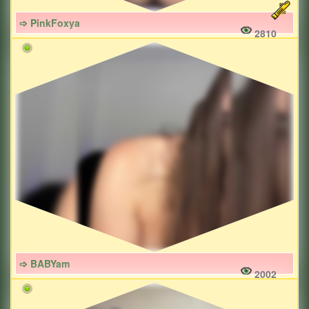
➩ PinkFoxya
2810
➩ BABYam
2002