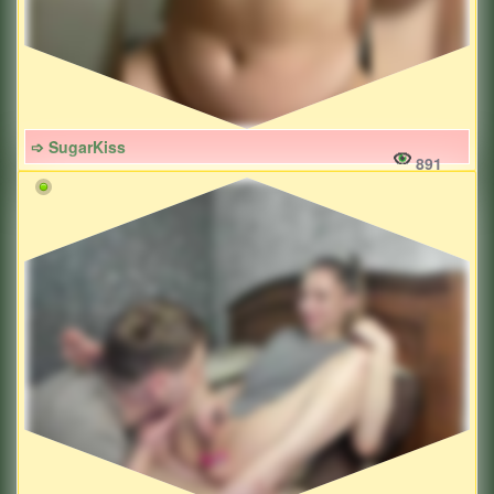
➩ SugarKiss
891