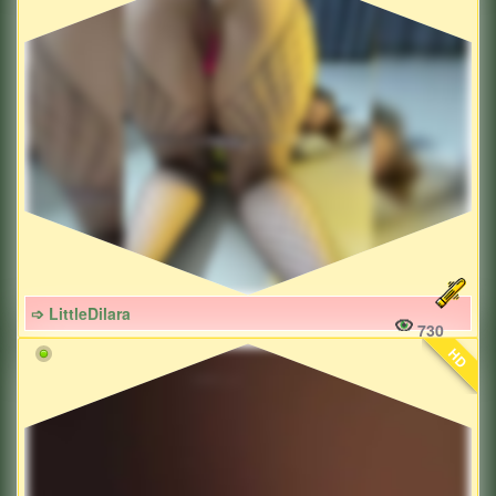
➩ LittleDilara
730
HD