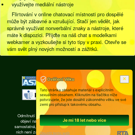
využívejte mediální nástroje
Flirtování v online chatovací místnosti pro dospělé
může být zábavné a vzrušující. Stačí jen vědět, jak
správně využívat nonverbální znaky a nástroje, které
máte k dispozici. Přijďte na náš chat s modelkami
webkamer a vyzkoušejte si tyto tipy v praxi. Otevře se
vám svět plný nových možností a zážitků.
[
Pravidla
|
Legislativa
]
Ověření Věku
Tato stránka obsahuje materiál s explicitním
sexuálním obsahem. Kliknutím na tlačítko níže
potvrzujete, že jste dosáhli zákonného věku ve své
zemi pro přístup k takovému obsahu.
Odmítnutí odpovědnosti: Každá osoba, jejíž fotografie se
Je mi 18 let nebo více
objeví na videochatu isexy.cz, je právně zodpovědná,
samostatná, pracuje ze vzdálené privátní místnosti, žádná z
nich není zaměstnancem a subdodavatelům provozovatele
Opustit tento web