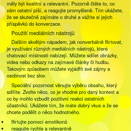
měly být kvalitní a relevantní. Pozorně čtěte to, co
vám ostatní píší, a reagujte promyšleně. Tím ukážete,
že se skutečně zajímáte o druhé a vážíte si jejich
příspěvků do konverzace.
Použití mediálních nástrojů
Dalším skvělým nápadem, jak nonverbálně flirtovat,
je využívání různých mediálních nástrojů, které
chatovací místnosti nabízejí. Můžete sdílet obrázky,
videa nebo odkazy na zajímavé články či hudbu.
Takovým způsobem můžete vyjádřit své zájmy a
osobnost bez slov.
Speciální pozornost věnujte výběru obsahu, který
sdílíte. Zvolte něco, co je vhodné pro daný kontext a
co by mohlo vzbudit pozitivní reakci ostatních
účastníků. Ukážete tím, že máte dobrý vkus a že se
chcete podělit o něco hodnotného.
flirtujte pomocí emotikonů
reagujte rychle a relevantně