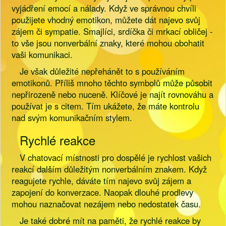
vyjádření emocí a nálady. Když ve správnou chvíli
použijete vhodný emotikon, můžete dát najevo svůj
zájem či sympatie. Smajlíci, srdíčka či mrkací obličej -
to vše jsou nonverbální znaky, které mohou obohatit
vaši komunikaci.
Je však důležité nepřehánět to s používáním
emotikonů. Příliš mnoho těchto symbolů může působit
nepřirozeně nebo nuceně. Klíčové je najít rovnováhu a
používat je s citem. Tím ukážete, že máte kontrolu
nad svým komunikačním stylem.
Rychlé reakce
V chatovací místnosti pro dospělé je rychlost vašich
reakcí dalším důležitým nonverbálním znakem. Když
reagujete rychle, dáváte tím najevo svůj zájem a
zapojení do konverzace. Naopak dlouhé prodlevy
mohou naznačovat nezájem nebo nedostatek času.
Je také dobré mít na paměti, že rychlé reakce by