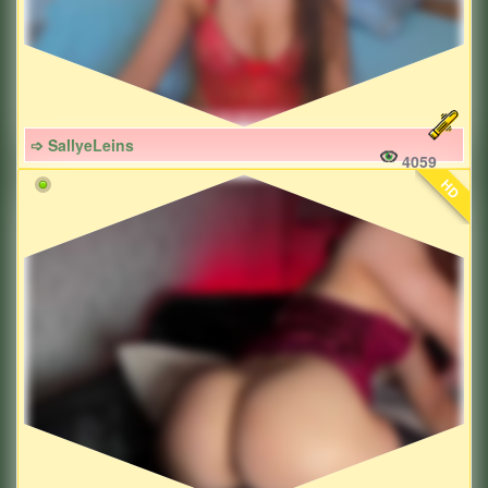
➩ SallyeLeins
4059
HD