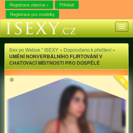
Registrace zdarma »
Přihlásit
Registrace pro modelky
Toggl
naviga
Sex po Webce * ISEXY
»
Doporučeno k přečtení
»
UMĚNÍ NONVERBÁLNÍHO FLIRTOVÁNÍ V
CHATOVACÍ MÍSTNOSTI PRO DOSPĚLÉ
HD