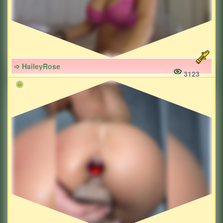
➩ HaileyRose
3123