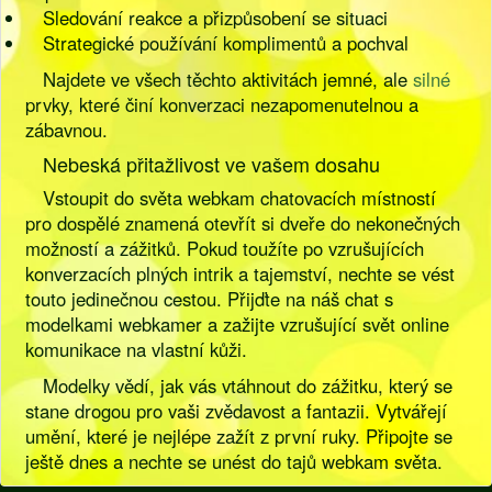
Sledování reakce a přizpůsobení se situaci
Strategické používání komplimentů a pochval
Najdete ve všech těchto aktivitách jemné, ale
silné
prvky, které činí konverzaci nezapomenutelnou a
zábavnou.
Nebeská přitažlivost ve vašem dosahu
Vstoupit do světa webkam chatovacích místností
pro dospělé znamená otevřít si dveře do nekonečných
možností a zážitků. Pokud toužíte po vzrušujících
konverzacích plných intrik a tajemství, nechte se vést
touto jedinečnou cestou. Přijďte na náš chat s
modelkami webkamer a zažijte vzrušující svět online
komunikace na vlastní kůži.
Modelky vědí, jak vás vtáhnout do zážitku, který se
stane drogou pro vaši zvědavost a fantazii. Vytvářejí
umění, které je nejlépe zažít z první ruky. Připojte se
ještě dnes a nechte se unést do tajů webkam světa.