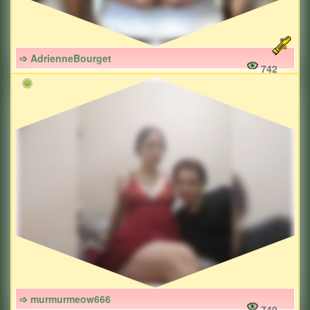
➩ AdrienneBourget
742
➩ murmurmeow666
740