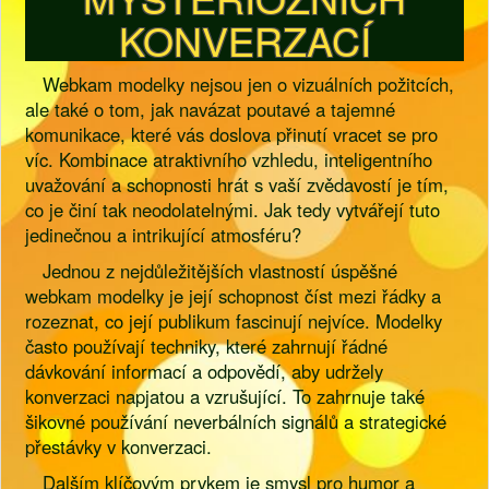
KONVERZACÍ
Webkam modelky nejsou jen o vizuálních požitcích,
ale také o tom, jak navázat poutavé a tajemné
komunikace, které vás doslova přinutí vracet se pro
víc. Kombinace atraktivního vzhledu, inteligentního
uvažování a schopnosti hrát s vaší zvědavostí je tím,
co je činí tak neodolatelnými. Jak tedy vytvářejí tuto
jedinečnou a intrikující atmosféru?
Jednou z nejdůležitějších vlastností úspěšné
webkam modelky je její schopnost číst mezi řádky a
rozeznat, co její publikum fascinují nejvíce. Modelky
často používají techniky, které zahrnují řádné
dávkování informací a odpovědí, aby udržely
konverzaci napjatou a vzrušující. To zahrnuje také
šikovné používání neverbálních signálů a strategické
přestávky v konverzaci.
Dalším klíčovým prvkem je smysl pro humor a