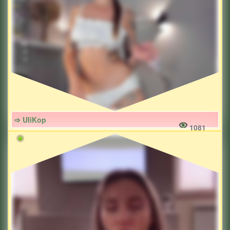
➩ UliKop
1081