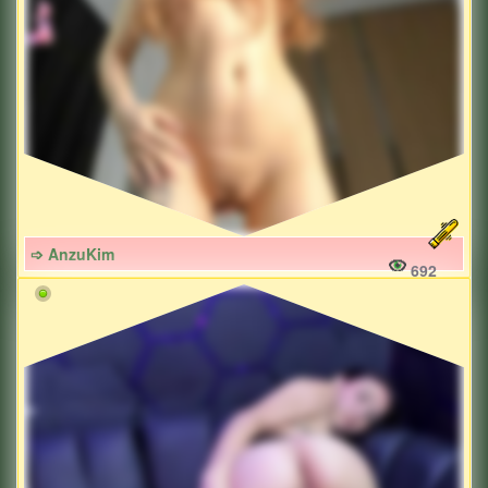
➩ AnzuKim
692