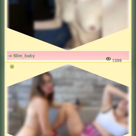
➩ Slim_baby
1399