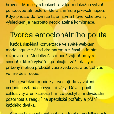
hravost. Modelky s lehkostí a vtipem dokážou vytvořit
pohodovou atmosféru, která zmírňuje jakékoli napětí.
Když přidáte do rovnice tajemství a hravé koketování,
výsledkem je naprosto neodolatelná kombinace.
Tvorba emocionálního pouta
Každá úspěšná konverzace ve světě webkam
modelingu je z části dramatem a z části intimním
rozhovorem. Modelky často používají příběhy a
scénáře, které vytvářejí pohlcující zážitek. Tyto
příběhy mohou probudit vaši zvědavost a udržet vás
ve hře delší dobu.
Dále, webkam modelky investují do vytváření
osobních vztahů se svými diváky. Dávají pocit
exkluzivity a unikátnosti tím, že poskytují individuální
pozornost a reagují na specifické potřeby a přání
každého diváka.
Aby se tato pouta vytvořila a udržela, modelky často