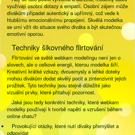
využívají osobní dotazy a empatii. Osobní zájem může
divákům připadat autentický a upřímný, což vede k
hlubšímu emocionálnímu propojení. Skvělá modelka
se umí vžít do situace svého diváka a být skutečnou
emotivní oporou.
Techniky šikovného flirtování
Flirtování ve světě webkam modelingu není jen o
slovech, ale o celkové energii, kterou modelka šíří.
Kreativní krátké vzkazy, dvousmysly a lehké doteky
mohou divákům dodat skvělý pocit a zintenzivnit jejich
prožitek. Tyto techniky jsou stejně důležité jako
vizuální prvky, které přitahují pozornost.
Jaké jsou tedy konkrétní techniky, které webkam
modelky používají k tvorbě napětí a vzrušení během
online chatu?
Provokující otázky, které nutí diváky přemýšlet a
odpovídat