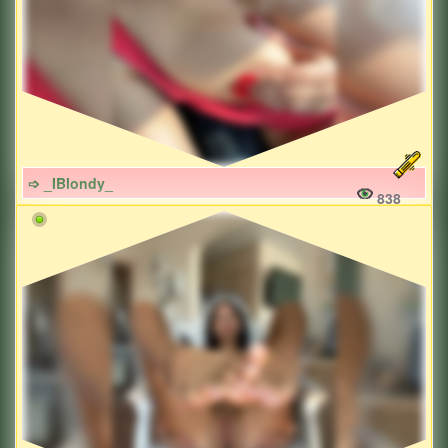
➩ _IBlondy_
838