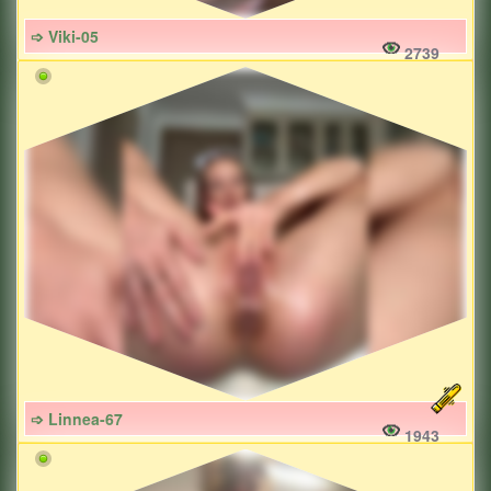
➩ Viki-05
2739
➩ Linnea-67
1943