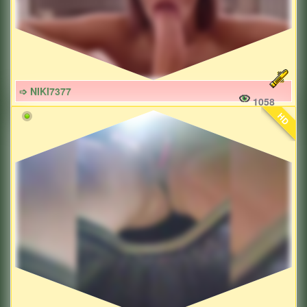
➩ NIKI7377
1058
HD