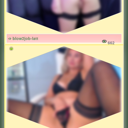
➩ blow2job-latt
662