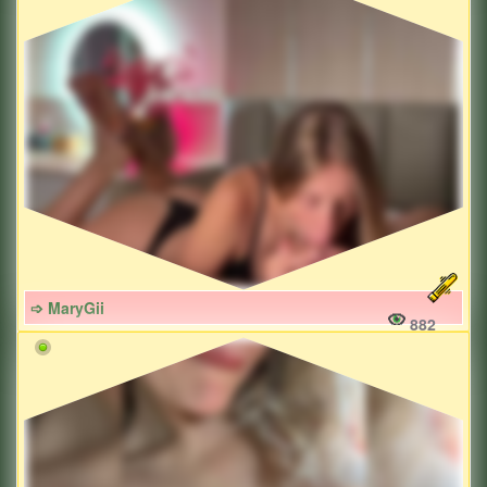
➩ MaryGii
882