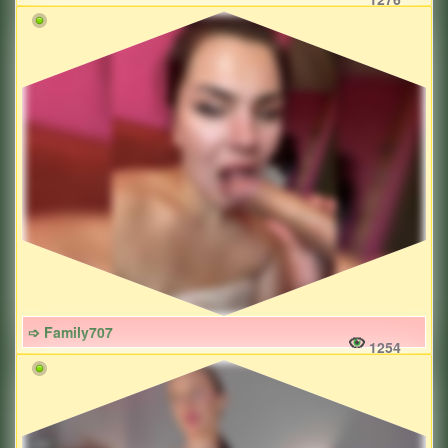
➩ Family707
1254