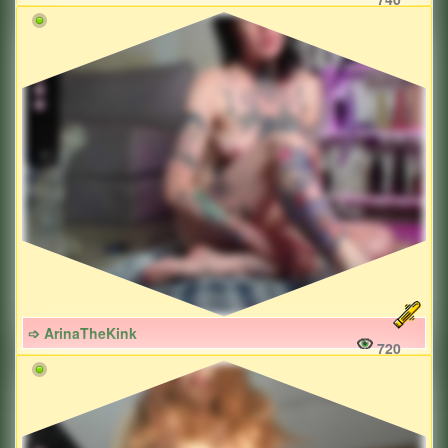
➩ ArinaTheKink
720