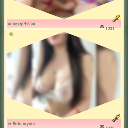
➩ sosgirl1994
1331
➩ Sofa-crysta
1276