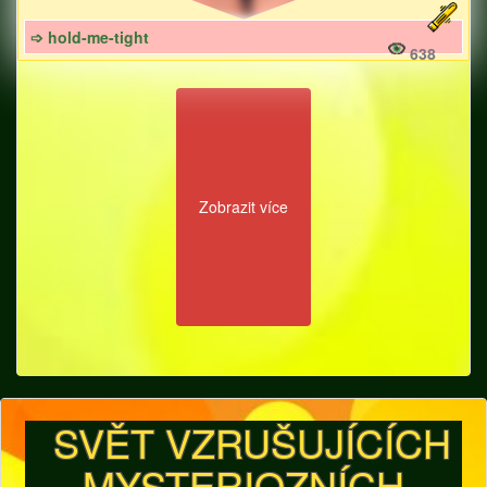
➩ hold-me-tight
638
Zobrazit více
SVĚT VZRUŠUJÍCÍCH
MYSTERIOZNÍCH