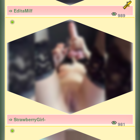
➩ EditaMilf
989
➩ StrawberryGirl-
981