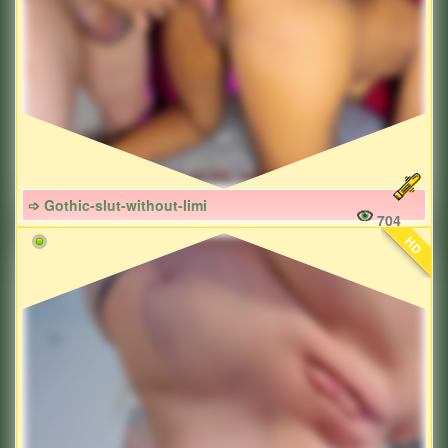
➩ Gothic-slut-without-limi
704
HD