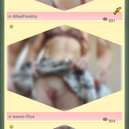
➩ AlisaFreshly
891
➩ sweet-Olya
804