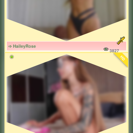
➩ HaileyRose
3827
HD