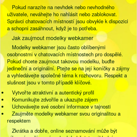
Pokud narazíte na nevhdek nebo nevhodného
uživatele, neváhejte ho nahlásit nebo zablokovat.
Správci chatovacích místností jsou obvykle k dispozici
a schopni zasáhnout, když je to potřeba.
Jak zaujmout modelky webkamer
Modelky webkamer jsou často oblíbenými
osobnostmi v chatovacích místnostech pro dospělé.
Pokud chcete zaujmout takovou modelku, buďte
jedineční a originální. Ptejte se na její koníčky a zájmy
a vyhledávejte společné téma k rozhovoru. Respekt a
slušnost jsou v tomto případě klíčové.
Vytvořte atraktivní a autentický profil
Komunikujte zdvořile a ukazujte zájem
Uchovávejte své osobní informace v tajnosti
Zaujměte modelky webkamer svou originalitou a
respektem
Zkrátka a dobře, online seznamování může být