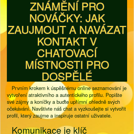
ZNÁMĚNÍ PRO
NOVÁČKY: JAK
ZAUJMOUT A NAVÁZAT
KONTAKT V
CHATOVACÍ
MÍSTNOSTI PRO
DOSPĚLÉ
Prvním krokem k úspěšnému online seznamování je
vytvoření atraktivního a autentického profilu. Popište
své zájmy a koníčky a buďte upřímní ohledně svých
očekávání. Navštivte náš chat a vyzkoušejte si vytvořit
profil, který zaujme a inspiruje ostatní uživatele.
Komunikace je klíč