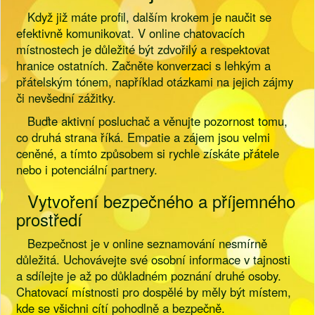
Když již máte profil, dalším krokem je naučit se
efektivně komunikovat. V online chatovacích
místnostech je důležité být zdvořilý a respektovat
hranice ostatních. Začněte konverzaci s lehkým a
přátelským tónem, například otázkami na jejich zájmy
či nevšední zážitky.
Buďte aktivní posluchač a věnujte pozornost tomu,
co druhá strana říká. Empatie a zájem jsou velmi
ceněné, a tímto způsobem si rychle získáte přátele
nebo i potenciální partnery.
Vytvoření bezpečného a příjemného
prostředí
Bezpečnost je v online seznamování nesmírně
důležitá. Uchovávejte své osobní informace v tajnosti
a sdílejte je až po důkladném poznání druhé osoby.
Chatovací místnosti pro dospělé by měly být místem,
kde se všichni cítí pohodlně a bezpečně.