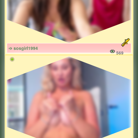
➩ sosgirl1994
569