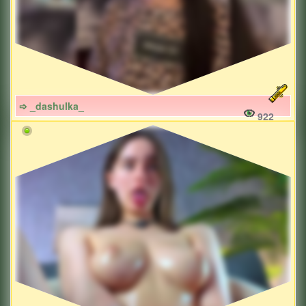
➩ _dashulka_
922