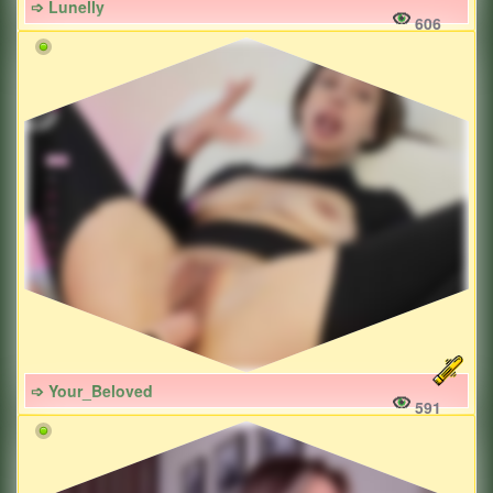
➩ Lunelly
606
➩ Your_Beloved
591