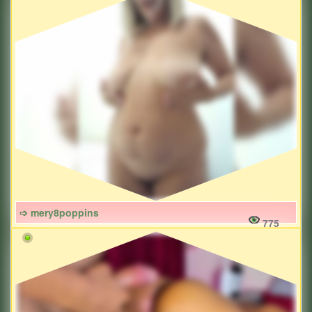
➩ mery8poppins
775