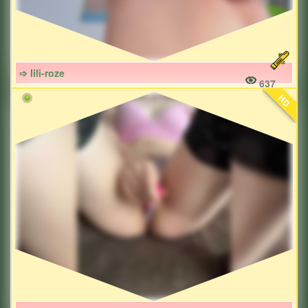
➩ lili-roze
637
HD