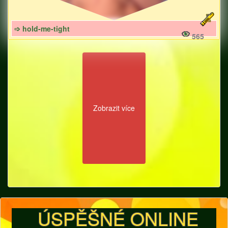
➩ hold-me-tight
565
Zobrazit více
ÚSPĚŠNÉ ONLINE