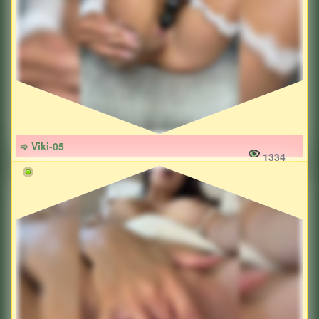
➩ Viki-05
1334