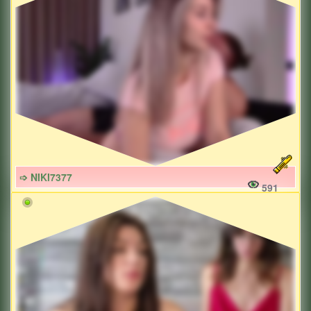
➩ NIKI7377
591