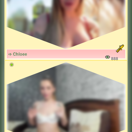
➩ Chloee
888