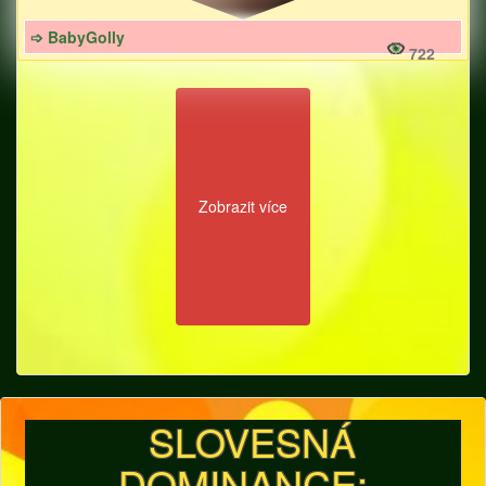
➩ BabyGolly
722
Zobrazit více
SLOVESNÁ
DOMINANCE: