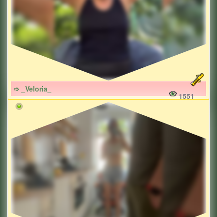
➩ _Veloria_
1551