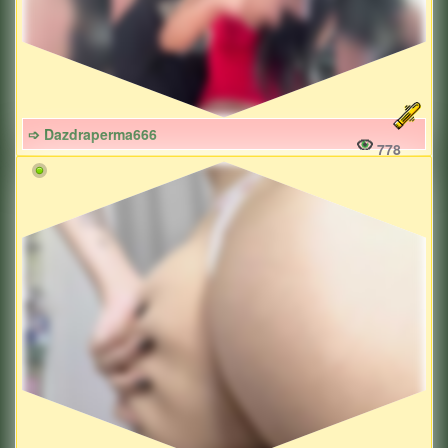
➩ Dazdraperma666
778