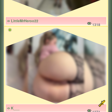
➩ LittleMrHeroo22
1318
➩ K___
1271