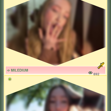
➩ MILEDIUM
892