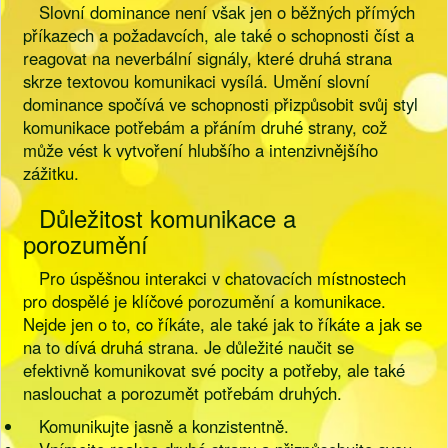
Slovní dominance není však jen o běžných přímých
příkazech a požadavcích, ale také o schopnosti číst a
reagovat na neverbální signály, které druhá strana
skrze textovou komunikaci vysílá. Umění slovní
dominance spočívá ve schopnosti přizpůsobit svůj styl
komunikace potřebám a přáním druhé strany, což
může vést k vytvoření hlubšího a intenzivnějšího
zážitku.
Důležitost komunikace a
porozumění
Pro úspěšnou interakci v chatovacích místnostech
pro dospělé je klíčové porozumění a komunikace.
Nejde jen o to, co říkáte, ale také jak to říkáte a jak se
na to dívá druhá strana. Je důležité naučit se
efektivně komunikovat své pocity a potřeby, ale také
naslouchat a porozumět potřebám druhých.
Komunikujte jasně a konzistentně.