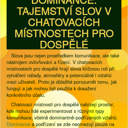
TAJEMSTVÍ SLOV V
CHATOVACÍCH
MÍSTNOSTECH PRO
DOSPĚLÉ
Slova jsou nejen prostředkem komunikace, ale také
nástrojem ovlivňování a řízení. V chatovacích
místnostech pro dospělé hrají slova klíčovou roli při
vytváření nálady, atmosféry a potenciálně i vztahů
mezi uživateli. Proto je důležité porozumět tomu, jak
fungují a jak mohou být použita k dosažení
konkrétního účelu.
Chatovací místnosti pro dospělé nabízejí prostor,
kde mohou lidé experimentovat s různými typy
komunikace, včetně dominantně-podřízených vztahů.
Dominance
a podřízení se zde neomezují pouze na