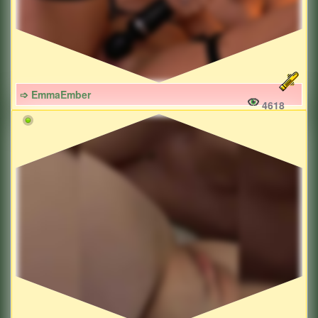
➩ EmmaEmber
4618