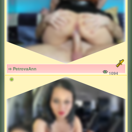
➩ PetrovaAnn
1094