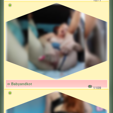
➩ Babyandkot
1109