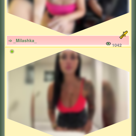
➩ _Milashka_
1042