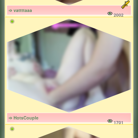
➩ vattttaaa
2002
➩ HotsCouple
1701