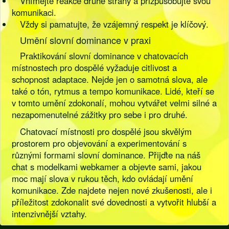
Vnímejte reakce druhé strany a přizpůsobujte svou
komunikaci.
Vždy si pamatujte, že vzájemný respekt je klíčový.
Umění slovní dominance v praxi
Praktikování slovní dominance v chatovacích
místnostech pro dospělé vyžaduje citlivost a
schopnost adaptace. Nejde jen o samotná slova, ale
také o tón, rytmus a tempo komunikace. Lidé, kteří se
v tomto umění zdokonalí, mohou vytvářet velmi silné a
nezapomenutelné zážitky pro sebe i pro druhé.
Chatovací místnosti pro dospělé jsou skvělým
prostorem pro objevování a experimentování s
různými formami slovní dominance. Přijďte na náš
chat s modelkami webkamer a objevte sami, jakou
moc mají slova v rukou těch, kdo ovládají umění
komunikace. Zde najdete nejen nové zkušenosti, ale i
příležitost zdokonalit své dovednosti a vytvořit hlubší a
intenzivnější vztahy.