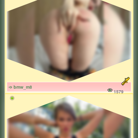
➩ bmw_m8
1579