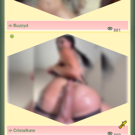
➩ Buzzyd
881
➩ Cristalkate
869