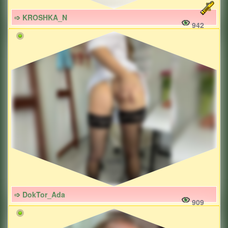
➩ KROSHKA_N
942
➩ DokTor_Ada
909