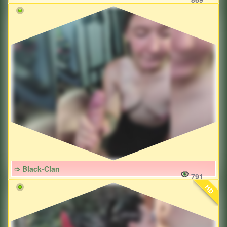
➩ Black-Clan
791
HD