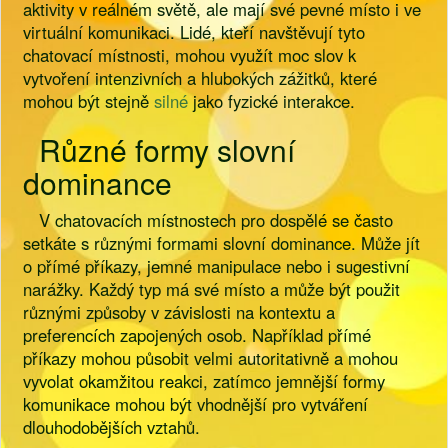
aktivity v reálném světě, ale mají své pevné místo i ve
virtuální komunikaci. Lidé, kteří navštěvují tyto
chatovací místnosti, mohou využít moc slov k
vytvoření intenzivních a hlubokých zážitků, které
mohou být stejně
silné
jako fyzické interakce.
Různé formy slovní
dominance
V chatovacích místnostech pro dospělé se často
setkáte s různými formami slovní dominance. Může jít
o přímé příkazy, jemné manipulace nebo i sugestivní
narážky. Každý typ má své místo a může být použit
různými způsoby v závislosti na kontextu a
preferencích zapojených osob. Například přímé
příkazy mohou působit velmi autoritativně a mohou
vyvolat okamžitou reakci, zatímco jemnější formy
komunikace mohou být vhodnější pro vytváření
dlouhodobějších vztahů.