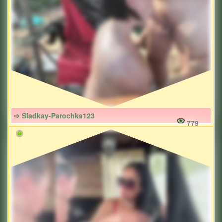
➩ Sladkay-Parochka123
779