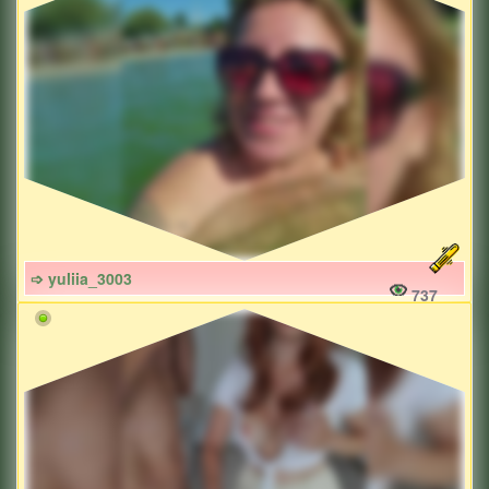
➩ yuliia_3003
737