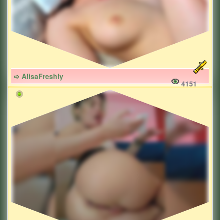
➩ AlisaFreshly
4151