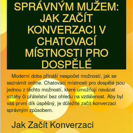
SPRÁVNÝM MUŽEM:
JAK ZAČÍT
KONVERZACI V
CHATOVACÍ
MÍSTNOSTI PRO
DOSPĚLÉ
Moderní doba přináší nespočet možností, jak se
seznámit online. Chatovací místnosti pro dospělé jsou
jednou z těchto možností, které umožňují navázat
vztahy či přátelství bez ohledu na vzdálenost. Aby byl
váš první dík úspěšný, je důležité začít konverzaci
správným způsobem.
Jak Začít Konverzaci