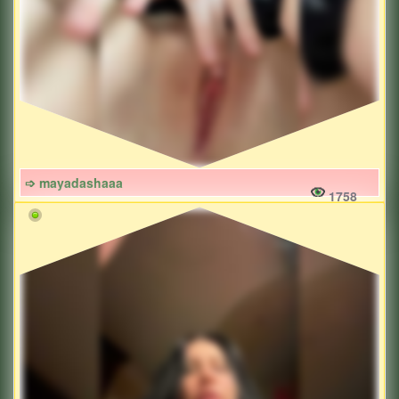
➩ mayadashaaa
1758