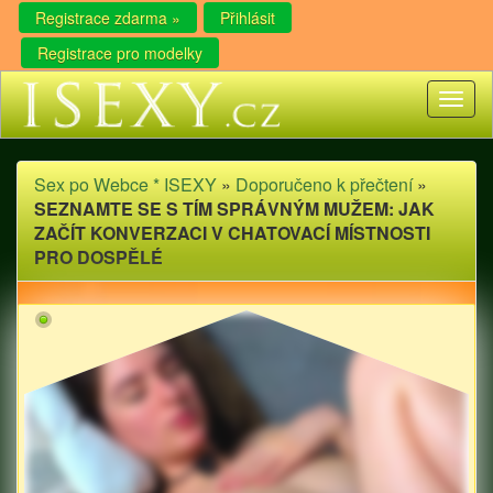
Registrace zdarma »
Přihlásit
Registrace pro modelky
Toggl
naviga
Sex po Webce * ISEXY
»
Doporučeno k přečtení
»
SEZNAMTE SE S TÍM SPRÁVNÝM MUŽEM: JAK
ZAČÍT KONVERZACI V CHATOVACÍ MÍSTNOSTI
PRO DOSPĚLÉ