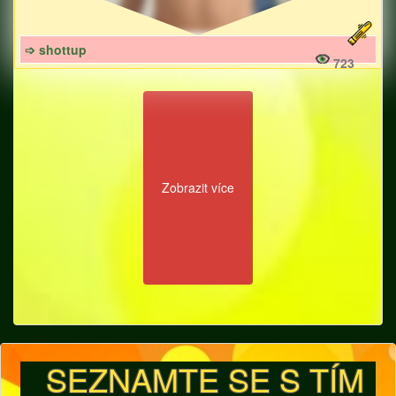
➩ shottup
723
Zobrazit více
SEZNAMTE SE S TÍM