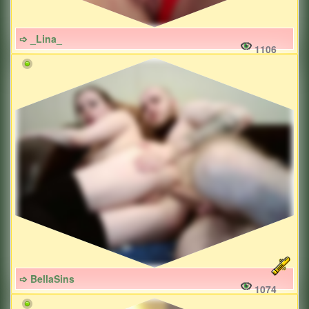
➩ _Lina_
1106
➩ BellaSins
1074