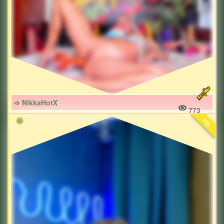
➩ NikkaHotX
773
HD