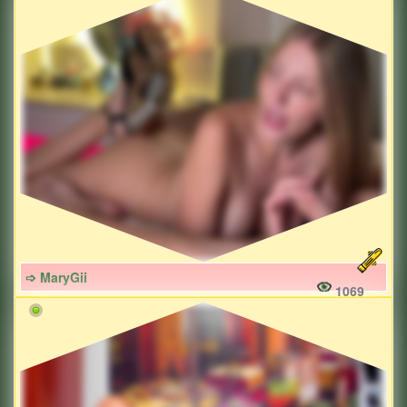
➩ MaryGii
1069