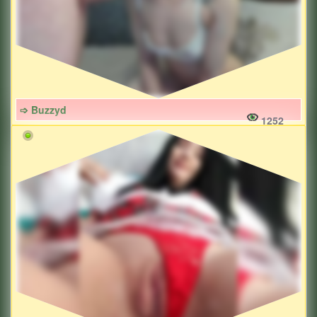
➩ Buzzyd
1252