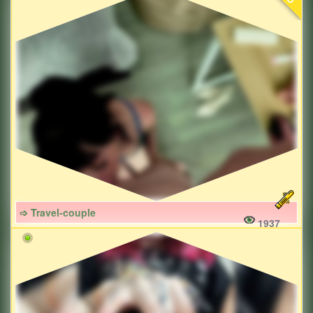
➩ Travel-couple
1937