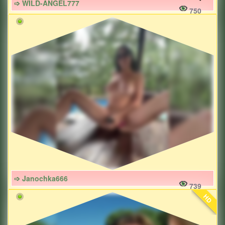
➩ WILD-ANGEL777
750
➩ Janochka666
739
HD