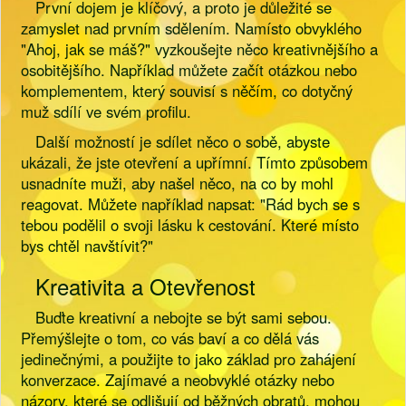
První dojem je klíčový, a proto je důležité se
zamyslet nad prvním sdělením. Namísto obvyklého
"Ahoj, jak se máš?" vyzkoušejte něco kreativnějšího a
osobitějšího. Například můžete začít otázkou nebo
komplementem, který souvisí s něčím, co dotyčný
muž sdílí ve svém profilu.
Další možností je sdílet něco o sobě, abyste
ukázali, že jste otevření a upřímní. Tímto způsobem
usnadníte muži, aby našel něco, na co by mohl
reagovat. Můžete například napsat: "Rád bych se s
tebou podělil o svoji lásku k cestování. Které místo
bys chtěl navštívit?"
Kreativita a Otevřenost
Buďte kreativní a nebojte se být sami sebou.
Přemýšlejte o tom, co vás baví a co dělá vás
jedinečnými, a použijte to jako základ pro zahájení
konverzace. Zajímavé a neobvyklé otázky nebo
názory, které se odlišují od běžných obratů, mohou