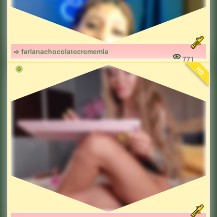
➩ farianachocolatecrememia
771
HD