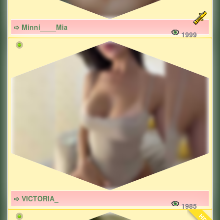
➩ Minni____Mia
1999
➩ VICTORIA_
1985
HD