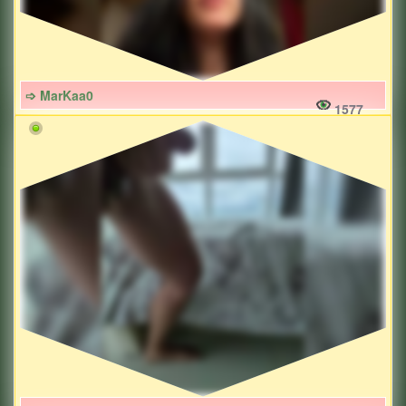
➩ MarKaa0
1577