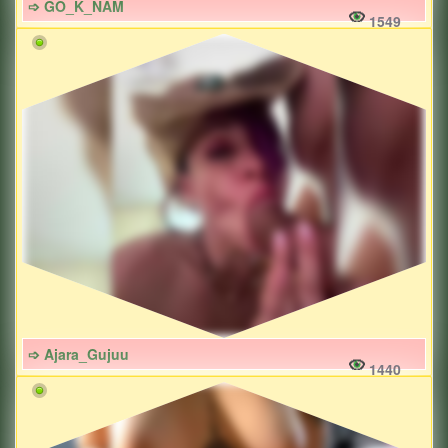
➩ GO_K_NAM
1549
➩ Ajara_Gujuu
1440