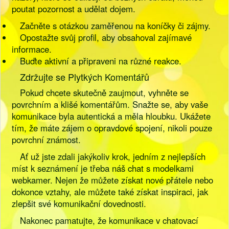
poutat pozornost a udělat dojem.
Začněte s otázkou zaměřenou na koníčky či zájmy.
Opostažte svůj profil, aby obsahoval zajímavé
informace.
Buďte aktivní a připraveni na různé reakce.
Zdržujte se Plytkých Komentářů
Pokud chcete skutečně zaujmout, vyhněte se
povrchním a klišé komentářům. Snažte se, aby vaše
komunikace byla autentická a měla hloubku. Ukážete
tím, že máte zájem o opravdové spojení, nikoli pouze
povrchní známost.
Ať už jste zdali jakýkoliv krok, jedním z nejlepších
míst k seznámení je třeba náš chat s modelkami
webkamer. Nejen že můžete získat nové přátele nebo
dokonce vztahy, ale můžete také získat inspiraci, jak
zlepšit své komunikační dovednosti.
Nakonec pamatujte, že komunikace v chatovací