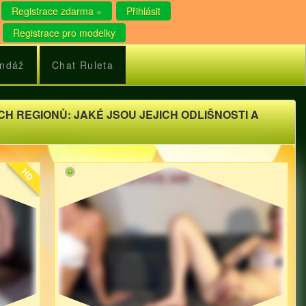
Registrace zdarma »
Přihlásit
Registrace pro modelky
ndáž
Chat Ruleta
H REGIONŮ: JAKÉ JSOU JEJICH ODLIŠNOSTI A
HD