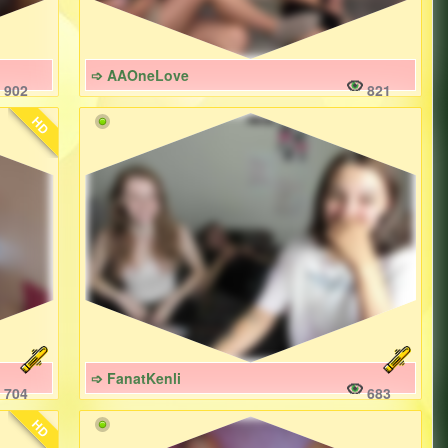
➩ AAOneLove
902
821
HD
➩ FanatKenli
704
683
HD