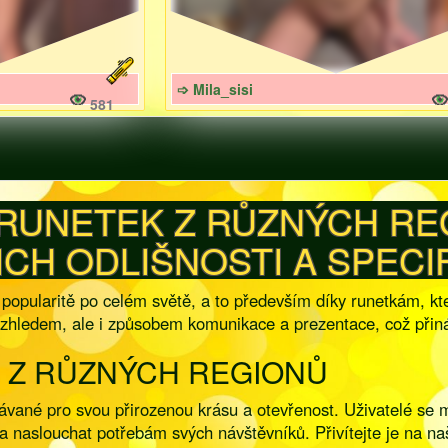
➩ Mila_sisi
581
RUNETEK Z RŮZNÝCH REG
ICH ODLIŠNOSTI A SPECI
 popularitě po celém světě, a to především díky runetkám, kte
 vzhledem, ale i způsobem komunikace a prezentace, což přiná
 Z RŮZNÝCH REGIONŮ
vané pro svou přirozenou krásu a otevřenost. Uživatelé se mo
ota naslouchat potřebám svých návštěvníků. Přivítejte je na 