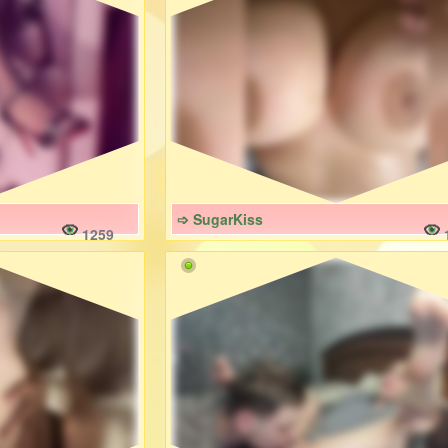
➩ SugarKiss
1259