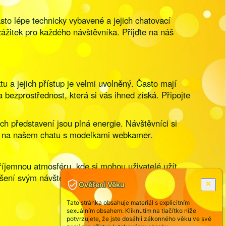
sto lépe technicky vybavené a jejich chatovací
ážitek pro každého návštěvníka. Přijďte na náš
 a jejich přístup je velmi uvolněný. Často mají
 bezprostřednost, která si vás ihned získá. Připojte
h představení jsou plná energie. Návštěvníci si
ost na našem chatu s modelkami webkamer.
 příjemnou atmosféru, kde si mohou uživatelé užít
rušení svým návštěvníkům.
Ověření Věku
Tato stránka obsahuje materiál s explicitním
sexuálním obsahem. Kliknutím na tlačítko níže
potvrzujete, že jste dosáhli zákonného věku ve své