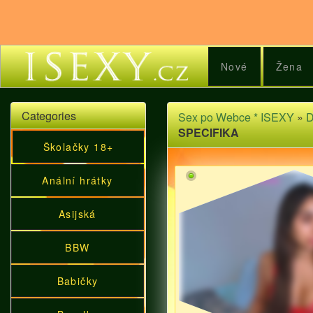
Nové
Žena
Categories
Sex po Webce * ISEXY
»
D
SPECIFIKA
Školačky 18+
Anální hrátky
Asijská
BBW
Babičky