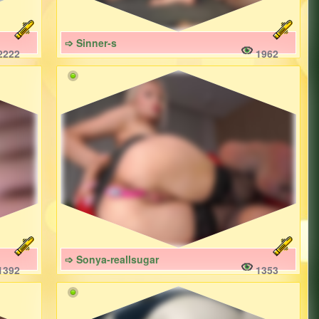
➩ Sinner-s
2222
1962
➩ Sonya-reallsugar
1392
1353