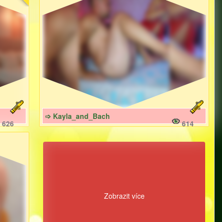
➩ Kayla_and_Bach
626
614
Zobrazit více