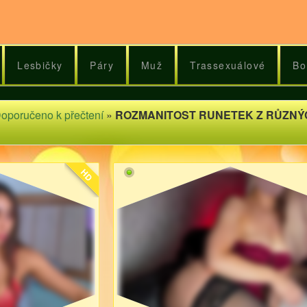
Lesbičky
Páry
Muž
Trassexuálové
Bo
oporučeno k přečtení
»
ROZMANITOST RUNETEK Z RŮZNÝC
HD