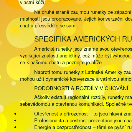
vlastní kůži.
Na druhé straně zaujmou runetky ze západní E
místnosti jsou propracované. Jejich konverzační do
chat a přesvědčte se sami.
SPECIFIKA AMERICKÝCH R
Americké runetky jsou známé svou otevřenost
vynikající znalosti angličtiny, což může být výhodou
se k našemu chatu a poznejte je blíže.
Naproti tomu runetky z Latinské Ameriky zau
mohou užít dynamické konverzace a vášnivou atmosfé
PODOBNOSTI A ROZDÍLY V CHOVÁNÍ
Ačkoliv existují regionální rozdíly, runetky 
sebevědomou a otevřenou komunikaci. Společně tvoří
Otevřenost a přirozenost – to jsou hlavní zn
Profesionalita a pestrost prezentace jsou cha
Energie a bezprostřednost – těmi se pyšní ru