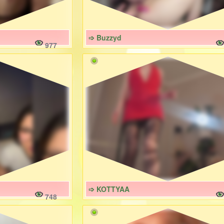
➩ Buzzyd
977
➩ KOTTYAA
748