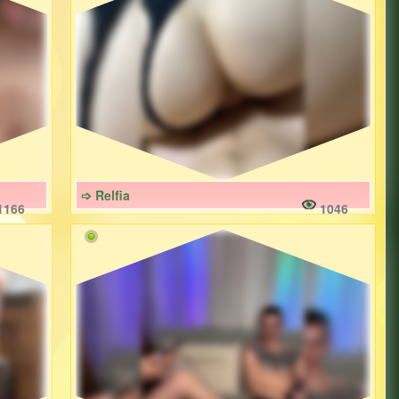
➩ Relfia
1166
1046