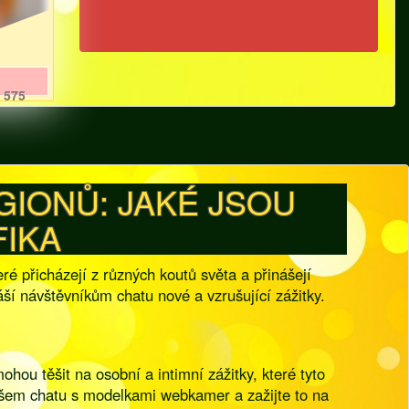
575
IONŮ: JAKÉ JSOU
FIKA
ré přicházejí z různých koutů světa a přinášejí
ší návštěvníkům chatu nové a vzrušující zážitky.
hou těšit na osobní a intimní zážitky, které tyto
našem chatu s modelkami webkamer a zažijte to na