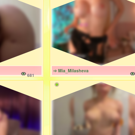
➩ Mia_Milasheva
681