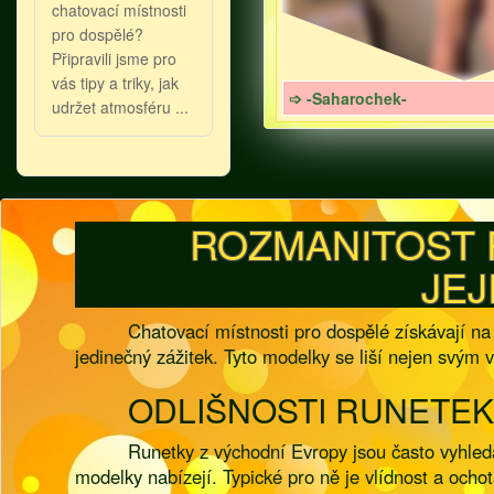
chatovací místnosti
pro dospělé?
Připravili jsme pro
vás tipy a triky, jak
➩ -Saharochek-
udržet atmosféru ...
ROZMANITOST 
JEJ
Chatovací místnosti pro dospělé získávají na
jedinečný zážitek. Tyto modelky se liší nejen svým
ODLIŠNOSTI RUNETEK
Runetky z východní Evropy jsou často vyhledá
modelky nabízejí. Typické pro ně je vlídnost a och