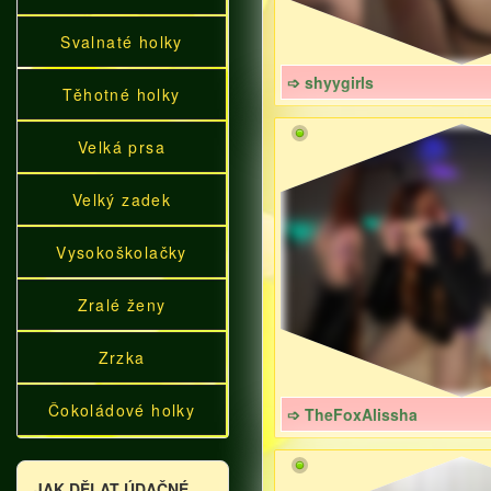
Svalnaté holky
➩ shyygirls
Těhotné holky
Velká prsa
Velký zadek
Vysokoškolačky
Zralé ženy
Zrzka
Čokoládové holky
➩ TheFoxAlissha
JAK DĚLAT ÚDAČNÉ