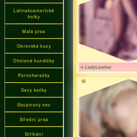
Latinskoamerické
holky
Malá prsa
Obrovské kozy
Oholené kundičky
➩ LadyLeather
Pornoherečky
Sexy kočky
Skupinový sex
Střední prsa
Stříkání