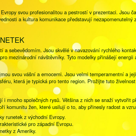
vropy svou profesionalitou a pestrostí v prezentaci. Jsou ča
vednosti a kultura komunikace představují nezapomenutelný z
UNETEK
í a sebevědomím. Jsou skvělé v navazování rychlého kontaktu
 pro mezinárodní návštěvníky. Tyto modelky přinášejí energii a
jmou svou vášní a emocemi. Jsou velmi temperamentní a jejic
ru, která je typická pro tento region. Prožijte tuto živeln
mají i mnoho společných rysů. Většina z nich se snaží vytvořit
 komunitu žen, které usilují o to, aby přinesly radost a vz
aky runetek z východní Evropy.
rakteristické pro západní Evropu.
netky z Ameriky.