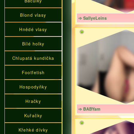
Baculky
Blond vlasy
➩ SallyeLeins
Hnědé vlasy
Bílé holky
Chlupatá kundička
Footfetish
Hospodyňky
Hračky
➩ BABYam
Kuřačky
Křehké dívky