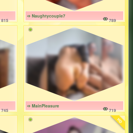
➩ Naughtycouple7
815
789
➩ MainPleasure
745
719
HD