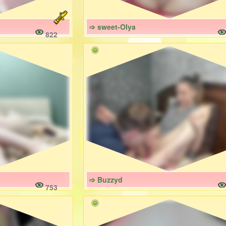
➩ sweet-Olya
822
➩ Buzzyd
753