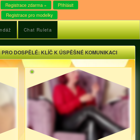
Registrace zdarma »
Přihlásit
Registrace pro modelky
ndáž
Chat Ruleta
 PRO DOSPĚLÉ: KLÍČ K ÚSPĚŠNÉ KOMUNIKACI