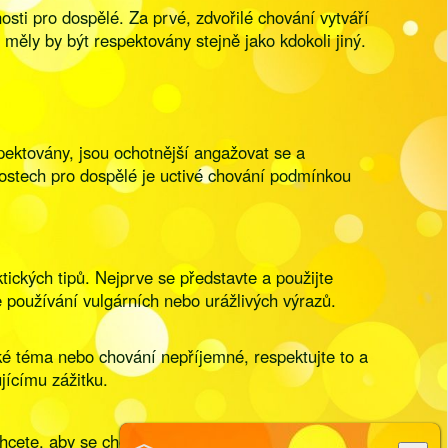
osti pro dospělé. Za prvé, zdvořilé chování vytváří
ěly by být respektovány stejně jako kdokoli jiný.
ektovány, jsou ochotnější angažovat se a
nostech pro dospělé je uctivé chování podmínkou
ktických tipů. Nejprve se představte a použijte
e používání vulgárních nebo urážlivých výrazů.
aké téma nebo chování nepříjemné, respektujte to a
ícímu zážitku.
chcete, aby se chovali k vám. Pokud si přejete být