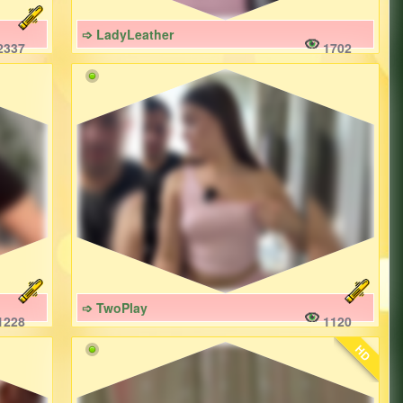
➩ LadyLeather
2337
1702
➩ TwoPlay
1228
1120
HD