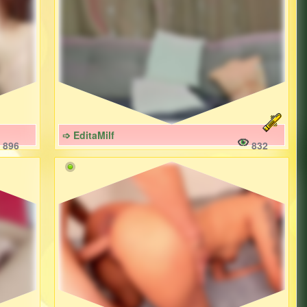
➩ EditaMilf
896
832