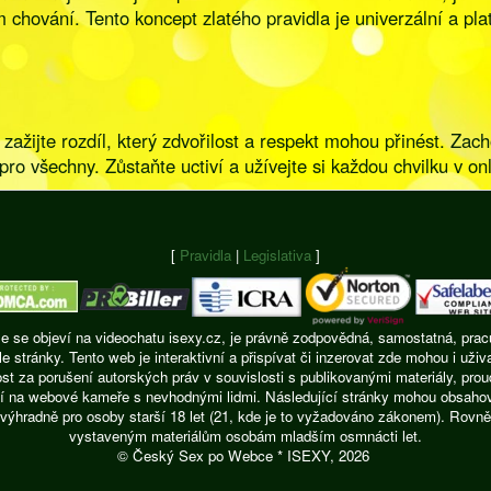
 chování. Tento koncept zlatého pravidla je univerzální a plat
žijte rozdíl, který zdvořilost a respekt mohou přinést. Zacho
 pro všechny. Zůstaňte uctiví a užívejte si každou chvilku v on
[
Pravidla
|
Legislativa
]
ie se objeví na videochatu isexy.cz, je právně zodpovědná, samostatná, pracu
ránky. Tento web je interaktivní a přispívat či inzerovat zde mohou i uživ
t za porušení autorských práv v souvislosti s publikovanými materiály, pro
í na webové kameře s nevhodnými lidmi. Následující stránky mohou obsahovat
výhradně pro osoby starší 18 let (21, kde je to vyžadováno zákonem). Rovně
vystaveným materiálům osobám mladším osmnácti let.
© Český Sex po Webce * ISEXY, 2026