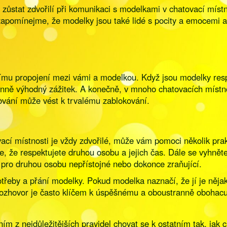
 zůstat zdvořilí při komunikaci s modelkami v chatovací místn
pomínejme, že modelky jsou také lidé s pocity a emocemi a m
šímu propojení mezi vámi a modelkou. Když jsou modelky resp
tranně výhodný zážitek. A konečně, v mnoho chatovacích míst
ování může vést k trvalému zablokování.
tovací místnosti je vždy zdvořilé, může vám pomoci několik pra
uje, že respektujete druhou osobu a jejich čas. Dále se vyhnět
 pro druhou osobu nepřístojné nebo dokonce zraňující.
otřeby a přání modelky. Pokud modelka naznačí, že jí je něj
ozhovor je často klíčem k úspěšnému a oboustranně obohacuj
ím z nejdůležitějších pravidel chovat se k ostatním tak, jak 