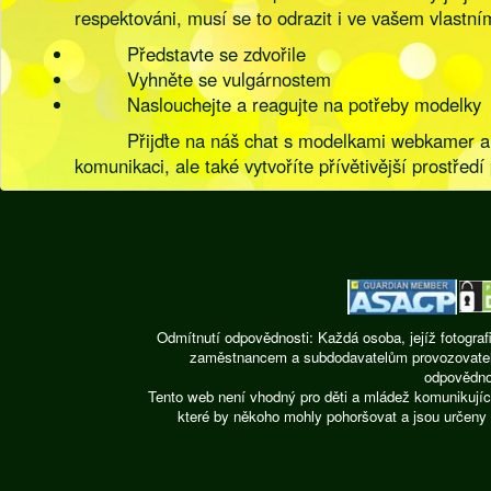
respektováni, musí se to odrazit i ve vašem vlastním
Představte se zdvořile
Vyhněte se vulgárnostem
Naslouchejte a reagujte na potřeby modelky
Přijďte na náš chat s modelkami webkamer a za
komunikaci, ale také vytvoříte přívětivější prostředí
Odmítnutí odpovědnosti: Každá osoba, jejíž fotograf
zaměstnancem a subdodavatelům provozovatele st
odpovědnos
Tento web není vhodný pro děti a mládež komunikujíc
které by někoho mohly pohoršovat a jsou určeny 