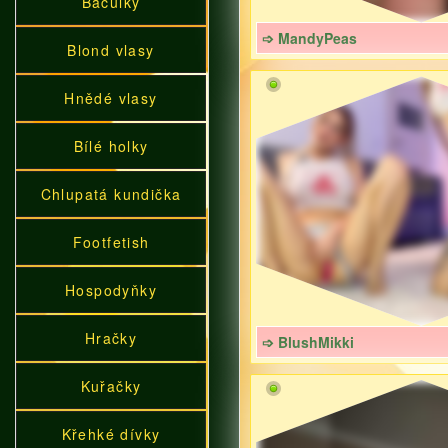
Baculky
➩ MandyPeas
Blond vlasy
Hnědé vlasy
Bílé holky
Chlupatá kundička
Footfetish
Hospodyňky
Hračky
➩ BlushMikki
Kuřačky
Křehké dívky