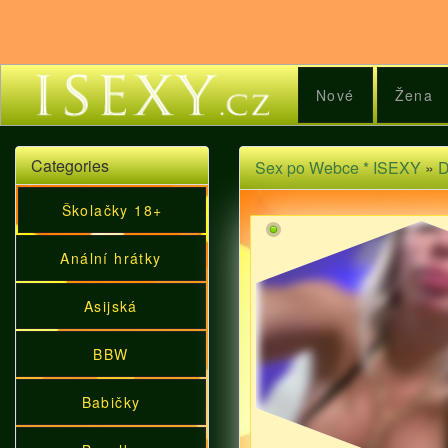
Nové
Žena
Categories
Sex po Webce * ISEXY
»
D
Školačky 18+
Anální hrátky
Asijská
BBW
Babičky