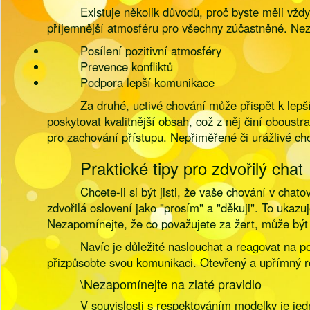
Existuje několik důvodů, proč byste měli vždy
příjemnější atmosféru pro všechny zúčastněné. Neza
Posílení pozitivní atmosféry
Prevence konfliktů
Podpora lepší komunikace
Za druhé, uctivé chování může přispět k lep
poskytovat kvalitnější obsah, což z něj činí obous
pro zachování přístupu. Nepřiměřené či urážlivé ch
Praktické tipy pro zdvořilý chat
Chcete-li si být jisti, že vaše chování v cha
zdvořilá oslovení jako "prosím" a "děkuji". To ukaz
Nezapomínejte, že co považujete za žert, může být
Navíc je důležité naslouchat a reagovat na p
přizpůsobte svou komunikaci. Otevřený a upřímný r
\Nezapomínejte na zlaté pravidlo
V souvislosti s respektováním modelky je jedn