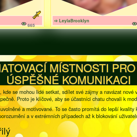
➩ LeylaBrooklyn
665
ATOVACÍ MÍSTNOSTI PRO 
ÚSPĚŠNÉ KOMUNIKACI
 kde se mohou lidé setkat, sdílet své zájmy a navázat nové 
ezpečně. Proto je klíčové, aby se účastníci chatu chovali k mod
 uvolněné a motivované. To se často promítá do lepší kvality
orozumění a v extrémních případech až k blokování uživatelů 
ilý