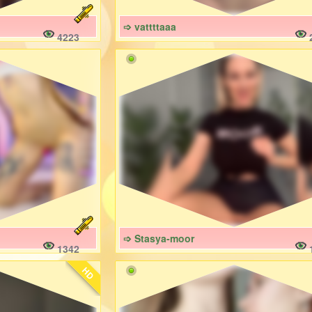
➩ vattttaaa
4223
➩ Stasya-moor
1342
HD