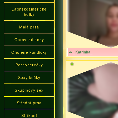
Latinskoamerické
holky
Malá prsa
Obrovské kozy
➩ _Katrinka_
Oholené kundičky
Pornoherečky
Sexy kočky
Skupinový sex
Střední prsa
Stříkání