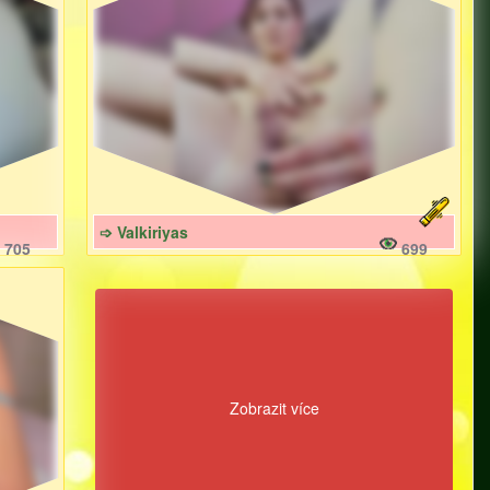
➩ Valkiriyas
705
699
Zobrazit více