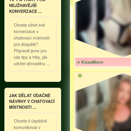
NEJŽHAVĚJŠÍ
KONVERZACE ...
Chcete oživit své
konverzace v
chatovací místnosti
pro dospělé?
Připravili jsme pro
vás tipy a triky, jak
➩ KissaMenn
udržet atmosféru ...
JAK DĚLAT ÚDAČNÉ
NÁVRHY V CHATOVACÍ
MÍSTNOSTI ...
Chcete-li úspěšně
komunikovat v