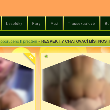
Lesbičky
Páry
Muž
Trassexuálové
Bo
oporučeno k přečtení
»
RESPEKT V CHATOVACÍ MÍSTNOSTI
HD