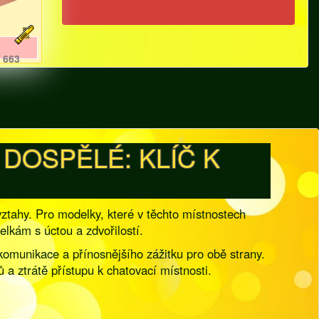
663
DOSPĚLÉ: KLÍČ K
vztahy. Pro modelky, které v těchto místnostech
elkám s úctou a zdvořilostí.
 komunikace a přínosnějšího zážitku pro obě strany.
a ztrátě přístupu k chatovací místnosti.