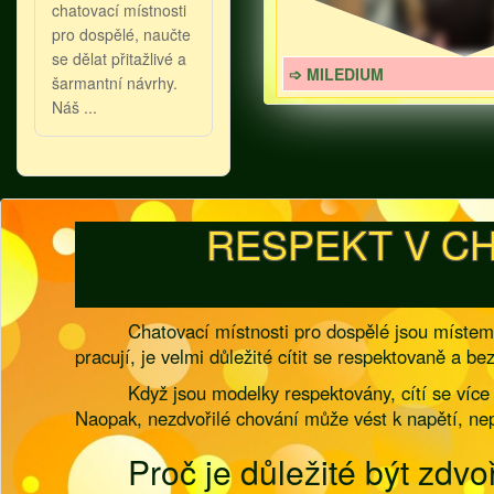
chatovací místnosti
pro dospělé, naučte
se dělat přitažlivé a
➩ MILEDIUM
šarmantní návrhy.
Náš ...
RESPEKT V CH
Chatovací místnosti pro dospělé jsou místem,
pracují, je velmi důležité cítit se respektovaně a b
Když jsou modelky respektovány, cítí se více
Naopak, nezdvořilé chování může vést k napětí, nep
Proč je důležité být zdvoř