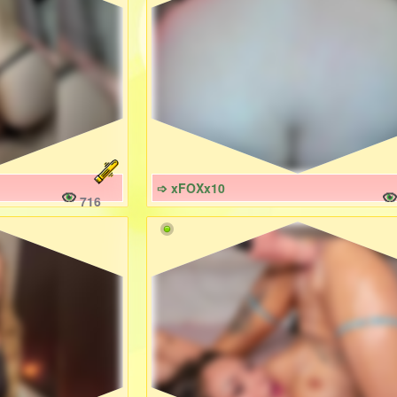
➩ xFOXx10
716