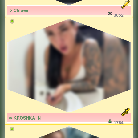
➩ Chloee
3052
➩ KROSHKA_N
1764