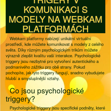
KOMUNIKACI S
MODELY NA WEBKAM
PLATFORMÁCH
Webkam platformy nabízejí unikátní virtuální
prostředí, kde můžete komunikovat s modely z celého
světa. Díky různým psychologickým trikům můžete
výrazně zlepšit kvalitu vaší interakce. Psychologické
triggery jsou nezbytné pro vytvoření autentického a
podmanivého zážitku pro obě strany. Pokud
pochopíte, jak tyto triggery fungují, snadno vybudujete
hlubší a smysluplnější vztahy.
Co jsou psychologické
triggery?
Psychologické triggery jsou specifické podněty, které