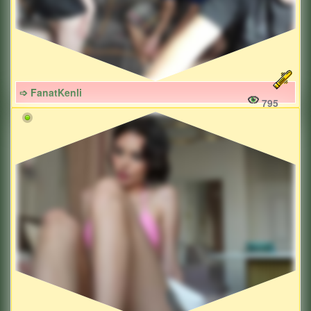
➩ FanatKenli
795