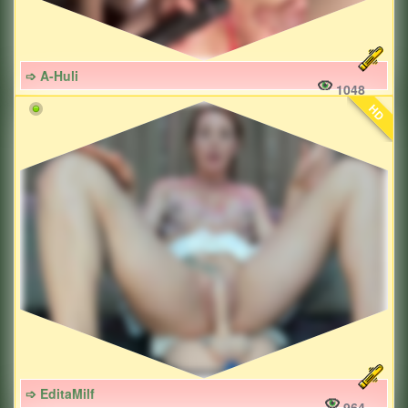
➩ A-Huli
1048
HD
➩ EditaMilf
964