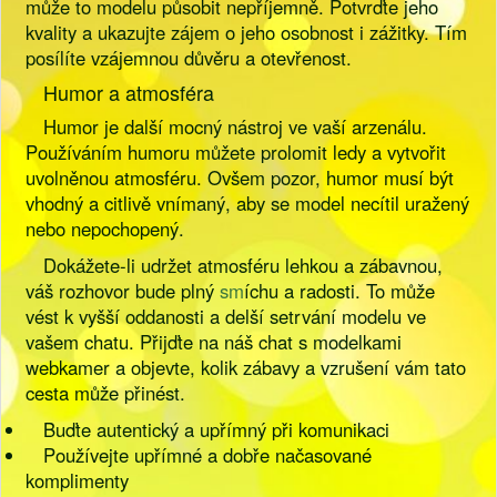
může to modelu působit nepříjemně. Potvrďte jeho
kvality a ukazujte zájem o jeho osobnost i zážitky. Tím
posílíte vzájemnou důvěru a otevřenost.
Humor a atmosféra
Humor je další mocný nástroj ve vaší arzenálu.
Používáním humoru můžete prolomit ledy a vytvořit
uvolněnou atmosféru. Ovšem pozor, humor musí být
vhodný a citlivě vnímaný, aby se model necítil uražený
nebo nepochopený.
Dokážete-li udržet atmosféru lehkou a zábavnou,
váš rozhovor bude plný
sm
íchu a radosti. To může
vést k vyšší oddanosti a delší setrvání modelu ve
vašem chatu. Přijďte na náš chat s modelkami
webkamer a objevte, kolik zábavy a vzrušení vám tato
cesta může přinést.
Buďte autentický a upřímný při komunikaci
Používejte upřímné a dobře načasované
komplimenty