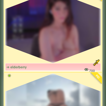
➩ elderberry
700
HD