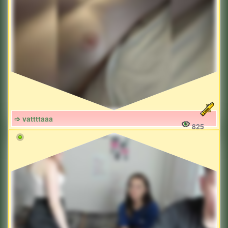
➩ vattttaaa
825