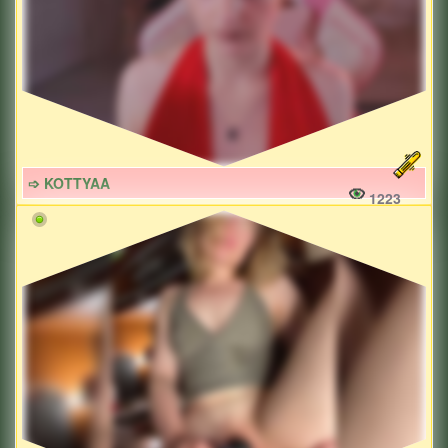
➩ KOTTYAA
1223