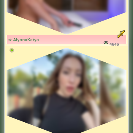
➩ AlyonaKatya
4646