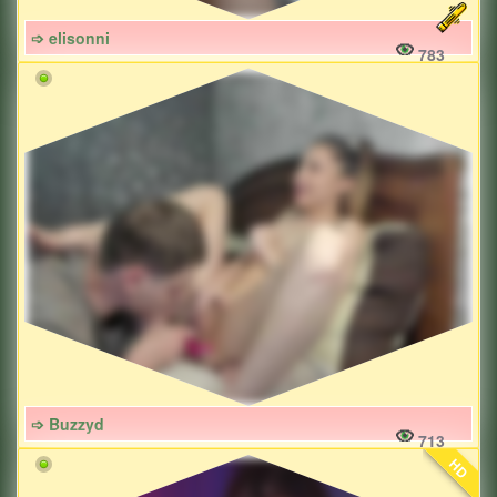
➩ elisonni
783
➩ Buzzyd
713
HD