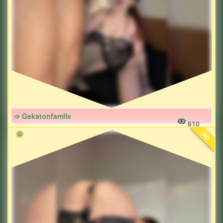
➩ Gekatonfamile
610
HD