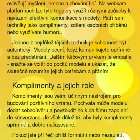
ovlivňují myšlení, emoce a chování lidí. Na webkam
platformách lze tyto triggery využít různými způsoby k
navázání efektivní komunikace s modely. Patří sem
techniky jako komplimenty, sdílení osobních příběhů
nebo využívání humoru.
Jednou z nejdůležitějších technik je schopnost být
autentický. Modely ocení, když komunikujete upřímně
a bez předstírání. Dalším klíčovým prvkem je empatie
- snažte se vcítit do pocitů modelu a ukázat, že
skutečně rozumíte jejich potřebám a přáním.
Komplimenty a jejich role
Komplimenty jsou velmi účinným nástrojem pro
budování pozitivního vztahu. Pochvala může modelu
dodat sebedůvěru a povzbudit ho k dalšímu zapojení
do konverzace. Je však důležité, aby byly komplimenty
upřímné a dobře načasované.
Pokud jste při řeči příliš formální nebo nezaujatí,