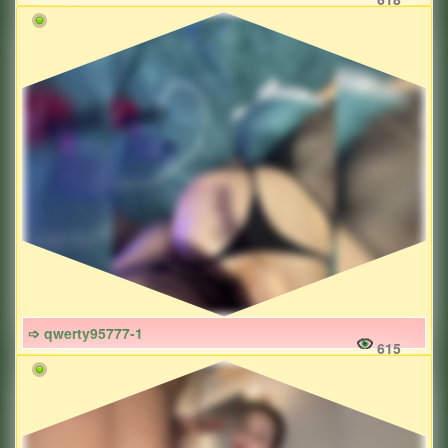
➩ qwerty95777-1
615