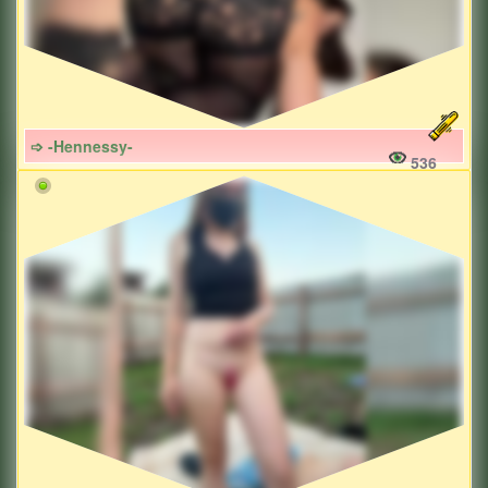
➩ -Hennessy-
536