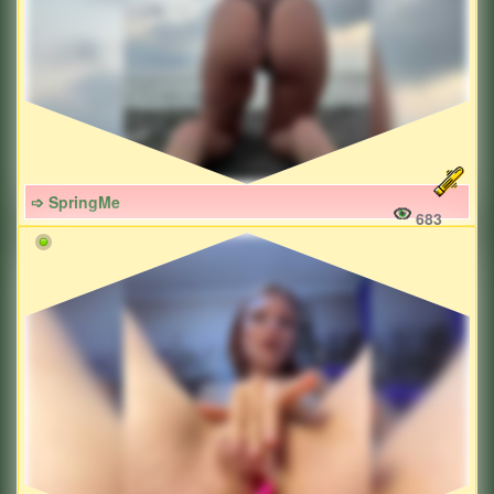
➩ SpringMe
683