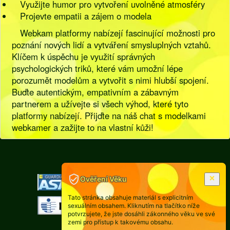
Využijte humor pro vytvoření uvolněné atmosféry
Projevte empatii a zájem o modela
Webkam platformy nabízejí fascinující možnosti pro
poznání nových lidí a vytváření smysluplných vztahů.
Klíčem k úspěchu je využití správných
psychologických triků, které vám umožní lépe
porozumět modelům a vytvořit s nimi hlubší spojení.
Buďte autentickým, empativním a zábavným
partnerem a užívejte si všech výhod, které tyto
platformy nabízejí. Přijďte na náš chat s modelkami
webkamer a zažijte to na vlastní kůži!
[
Pravidla
|
Legislativa
]
Ověření Věku
Tato stránka obsahuje materiál s explicitním
sexuálním obsahem. Kliknutím na tlačítko níže
potvrzujete, že jste dosáhli zákonného věku ve své
zemi pro přístup k takovému obsahu.