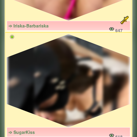
➩ Iriska-Barbariska
647
➩ SugarKiss
618