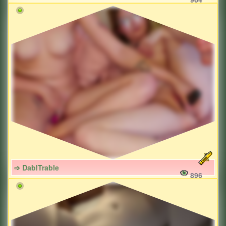
➩ DablTrable
896