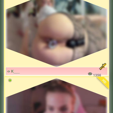
➩ K___
1356
HD