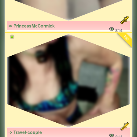
➩ PrincessMcCormick
814
HD
➩ Travel-couple
814