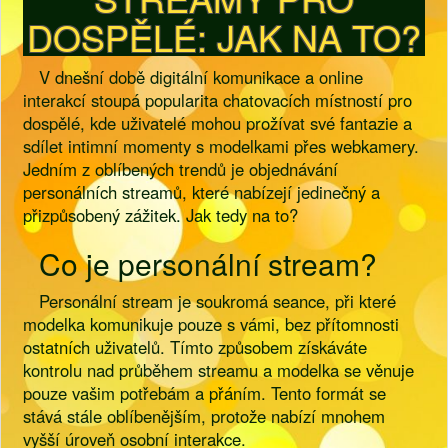
DOSPĚLÉ: JAK NA TO?
V dnešní době digitální komunikace a online
interakcí stoupá popularita chatovacích místností pro
dospělé, kde uživatelé mohou prožívat své fantazie a
sdílet intimní momenty s modelkami přes webkamery.
Jedním z oblíbených trendů je objednávání
personálních streamů, které nabízejí jedinečný a
přizpůsobený zážitek. Jak tedy na to?
Co je personální stream?
Personální stream je soukromá seance, při které
modelka komunikuje pouze s vámi, bez přítomnosti
ostatních uživatelů. Tímto způsobem získáváte
kontrolu nad průběhem streamu a modelka se věnuje
pouze vašim potřebám a přáním. Tento formát se
stává stále oblíbenějším, protože nabízí mnohem
vyšší úroveň osobní interakce.