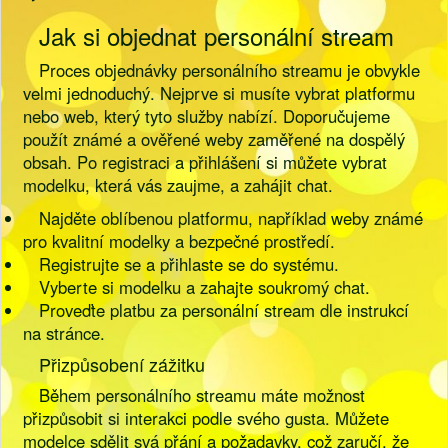
Jak si objednat personální stream
Proces objednávky personálního streamu je obvykle
velmi jednoduchý. Nejprve si musíte vybrat platformu
nebo web, který tyto služby nabízí. Doporučujeme
použít známé a ověřené weby zaměřené na dospělý
obsah. Po registraci a přihlášení si můžete vybrat
modelku, která vás zaujme, a zahájit chat.
Najděte oblíbenou platformu, například weby známé
pro kvalitní modelky a bezpečné prostředí.
Registrujte se a přihlaste se do systému.
Vyberte si modelku a zahajte soukromý chat.
Proveďte platbu za personální stream dle instrukcí
na stránce.
Přizpůsobení zážitku
Během personálního streamu máte možnost
přizpůsobit si interakci podle svého gusta. Můžete
modelce sdělit svá přání a požadavky, což zaručí, že