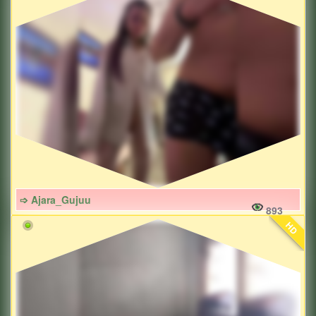
➩ Ajara_Gujuu
893
HD