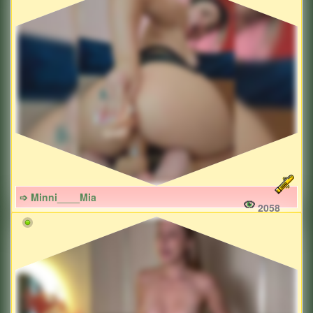
➩ Minni____Mia
2058