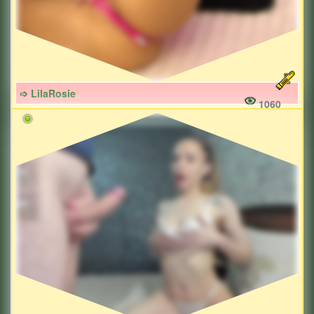
➩ LilaRosie
1060