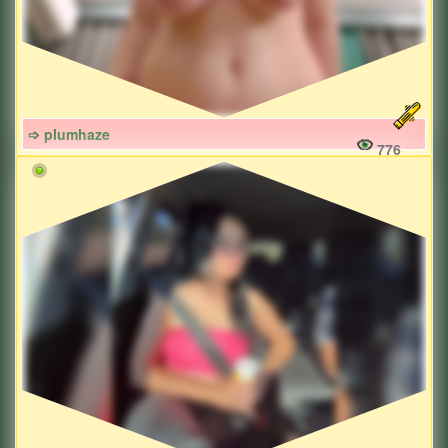
➩ plumhaze
776