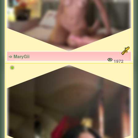
➩ MaryGii
1972