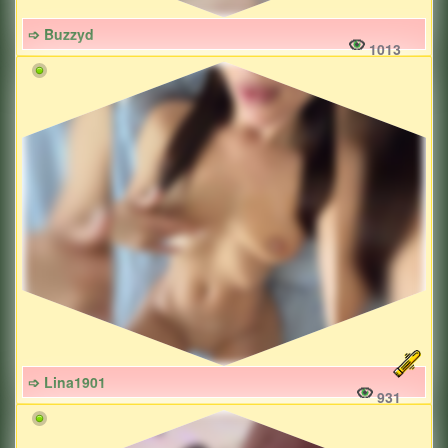
➩ Buzzyd
1013
➩ Lina1901
931