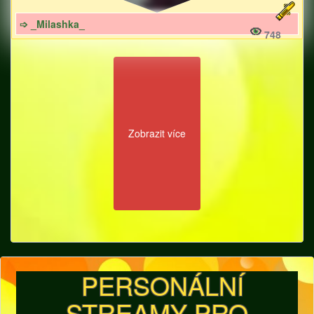
➩ _Milashka_
748
Zobrazit více
PERSONÁLNÍ
STREAMY PRO