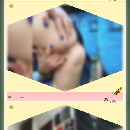
➩ ___---___
805