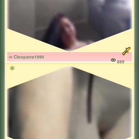
➩ Cleopatra1990
889