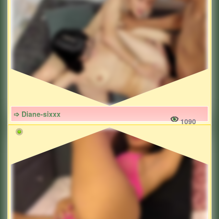
➩ Diane-sixxx
1090