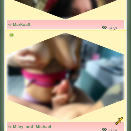
➩ MarKaa0
1537
➩ Miley_and_Michael
1460