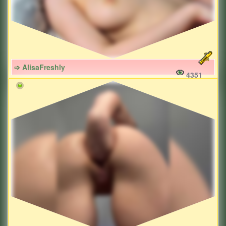
➩ AlisaFreshly
4351