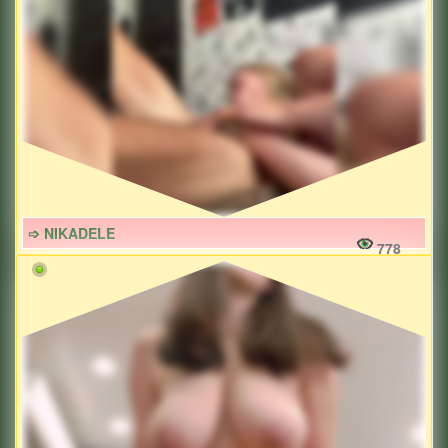
➩ NIKADELE
778