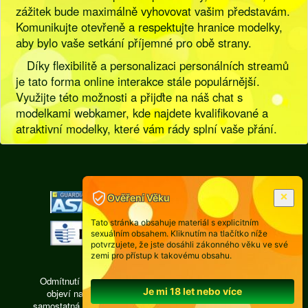
zážitek bude maximálně vyhovovat vašim představám.
Komunikujte otevřeně a respektujte hranice modelky,
aby bylo vaše setkání příjemné pro obě strany.
Díky flexibilitě a personalizaci personálních streamů
je tato forma online interakce stále populárnější.
Využijte této možnosti a přijďte na náš chat s
modelkami webkamer, kde najdete kvalifikované a
atraktivní modelky, které vám rády splní vaše přání.
[
Pravidla
|
Legislativa
]
Ověření Věku
Tato stránka obsahuje materiál s explicitním
sexuálním obsahem. Kliknutím na tlačítko níže
potvrzujete, že jste dosáhli zákonného věku ve své
zemi pro přístup k takovému obsahu.
Odmítnutí odpovědnosti: Každá osoba, jejíž fotografie se
Je mi 18 let nebo více
objeví na videochatu isexy.cz, je právně zodpovědná,
samostatná, pracuje ze vzdálené privátní místnosti, žádná z