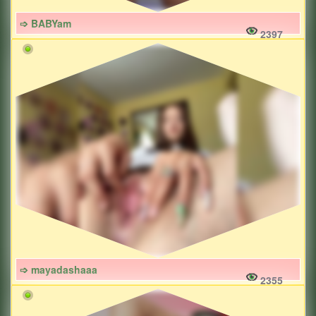
➩ BABYam
2397
➩ mayadashaaa
2355