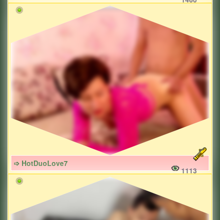
➩ HotDuoLove7
1113