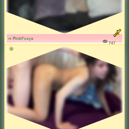
➩ PinkFoxya
747