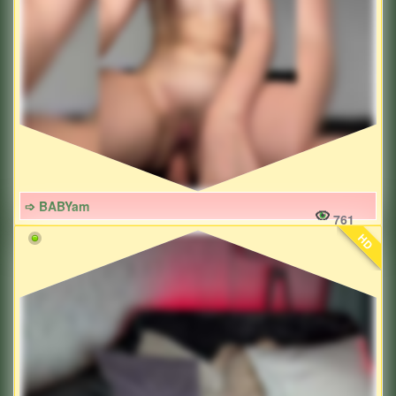
➩ BABYam
761
HD