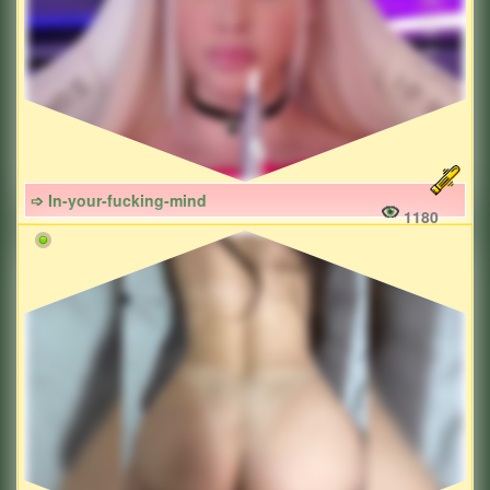
➩ In-your-fucking-mind
1180