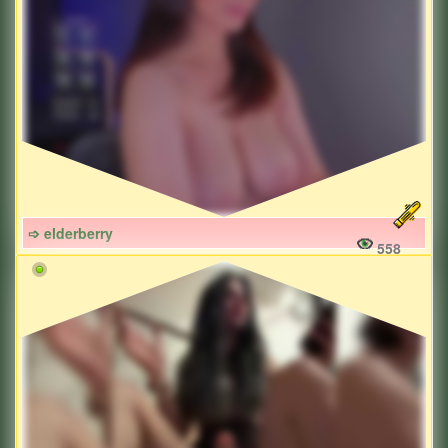
➩ elderberry
558