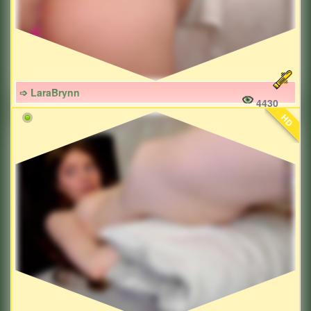
➩ LaraBrynn
4430
HD