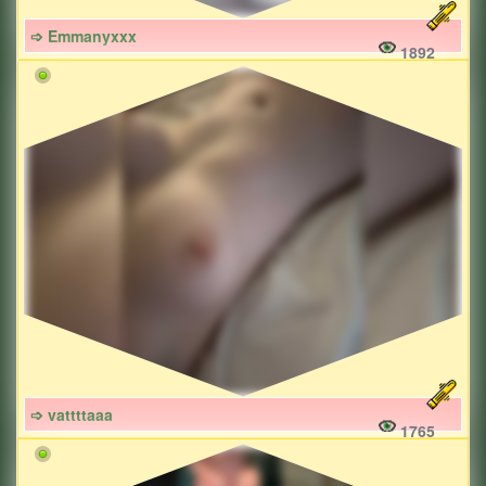
➩ Emmanyxxx
1892
➩ vattttaaa
1765