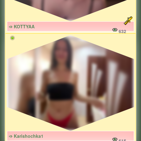
➩ KOTTYAA
632
➩ Karishochka1
615