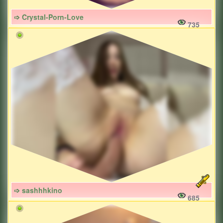
➩ Crystal-Porn-Love
735
➩ sashhhkino
685