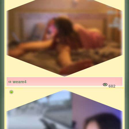
➩ weare4
682