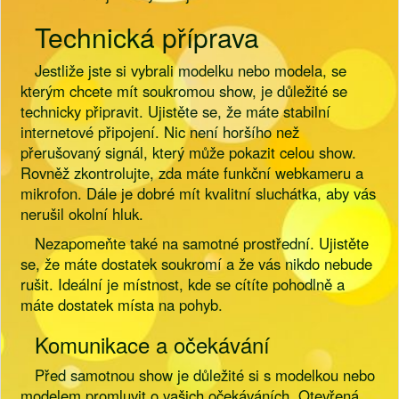
Technická příprava
Jestliže jste si vybrali modelku nebo modela, se
kterým chcete mít soukromou show, je důležité se
technicky připravit. Ujistěte se, že máte stabilní
internetové připojení. Nic není horšího než
přerušovaný signál, který může pokazit celou show.
Rovněž zkontrolujte, zda máte funkční webkameru a
mikrofon. Dále je dobré mít kvalitní sluchátka, aby vás
nerušil okolní hluk.
Nezapomeňte také na samotné prostřední. Ujistěte
se, že máte dostatek soukromí a že vás nikdo nebude
rušit. Ideální je místnost, kde se cítíte pohodlně a
máte dostatek místa na pohyb.
Komunikace a očekávání
Před samotnou show je důležité si s modelkou nebo
modelem promluvit o vašich očekáváních. Otevřená