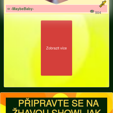
➩ -MaybeBaby-
504
Zobrazit více
PŘIPRAVTE SE NA
ŽHAVOU SHOW! JAK