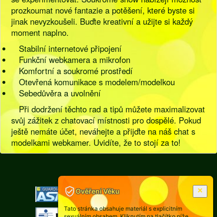
prozkoumat nové fantazie a potěšení, které byste si
jinak nevyzkoušeli. Buďte kreativní a užijte si každý
moment naplno.
Stabilní internetové připojení
Funkční webkamera a mikrofon
Komfortní a soukromé prostředí
Otevřená komunikace s modelem/modelkou
Sebedůvěra a uvolnění
Při dodržení těchto rad a tipů můžete maximalizovat
svůj zážitek z chatovací místnosti pro dospělé. Pokud
ještě nemáte účet, neváhejte a přijďte na náš chat s
modelkami webkamer. Uvidíte, že to stojí za to!
[
Pravidla
|
Legislativa
]
Ověření Věku
Tato stránka obsahuje materiál s explicitním
sexuálním obsahem. Kliknutím na tlačítko níže