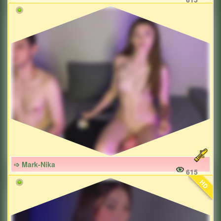
➩ Mark-Nika
615
HD