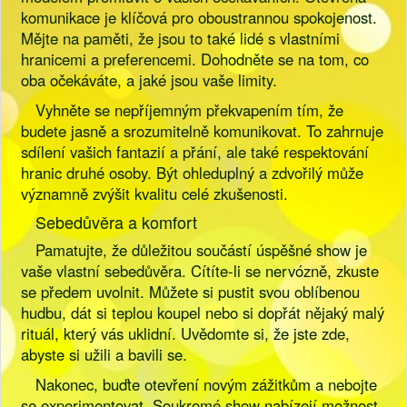
komunikace je klíčová pro oboustrannou spokojenost.
Mějte na paměti, že jsou to také lidé s vlastními
hranicemi a preferencemi. Dohodněte se na tom, co
oba očekáváte, a jaké jsou vaše limity.
Vyhněte se nepříjemným překvapením tím, že
budete jasně a srozumitelně komunikovat. To zahrnuje
sdílení vašich fantazií a přání, ale také respektování
hranic druhé osoby. Být ohleduplný a zdvořilý může
významně zvýšit kvalitu celé zkušenosti.
Sebedůvěra a komfort
Pamatujte, že důležitou součástí úspěšné show je
vaše vlastní sebedůvěra. Cítíte-li se nervózně, zkuste
se předem uvolnit. Můžete si pustit svou oblíbenou
hudbu, dát si teplou koupel nebo si dopřát nějaký malý
rituál, který vás uklidní. Uvědomte si, že jste zde,
abyste si užili a bavili se.
Nakonec, buďte otevření novým zážitkům a nebojte
se experimentovat. Soukromé show nabízejí možnost