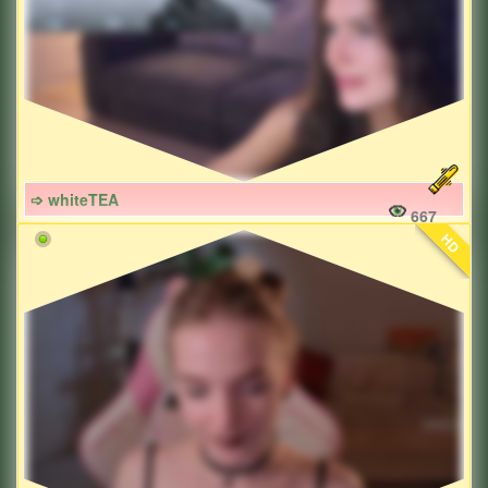
➩ whiteTEA
667
HD