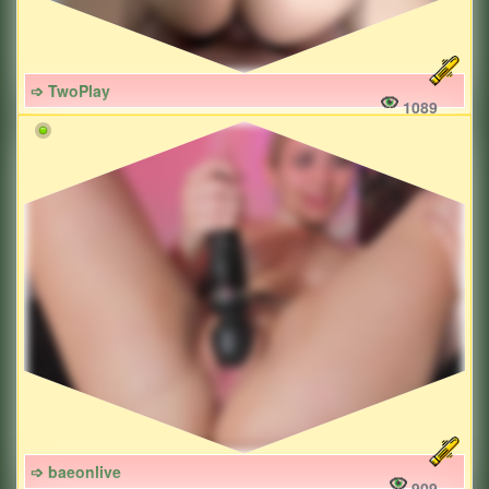
➩ TwoPlay
1089
➩ baeonlive
909