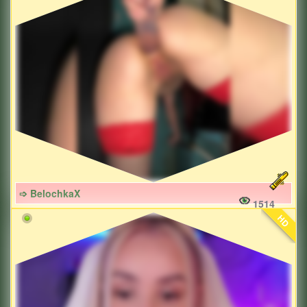
➩ BelochkaX
1514
HD