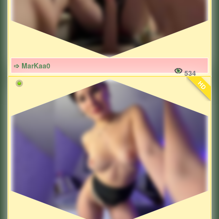
➩ MarKaa0
534
HD