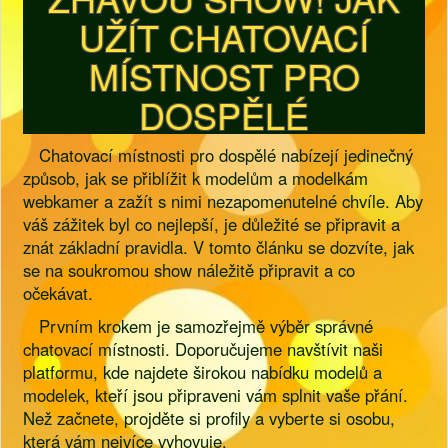
UŽÍT CHATOVACÍ
MÍSTNOST PRO
DOSPĚLÉ
Chatovací místnosti pro dospělé nabízejí jedinečný
způsob, jak se přiblížit k modelům a modelkám
webkamer a zažít s nimi nezapomenutelné chvíle. Aby
váš zážitek byl co nejlepší, je důležité se připravit a
znát základní pravidla. V tomto článku se dozvíte, jak
se na soukromou show náležitě připravit a co
očekávat.
Prvním krokem je samozřejmě výběr správné
chatovací místnosti. Doporučujeme navštívit naši
platformu, kde najdete širokou nabídku modelů a
modelek, kteří jsou připraveni vám splnit vaše přání.
Než začnete, projděte si profily a vyberte si osobu,
která vám nejvíce vyhovuje.