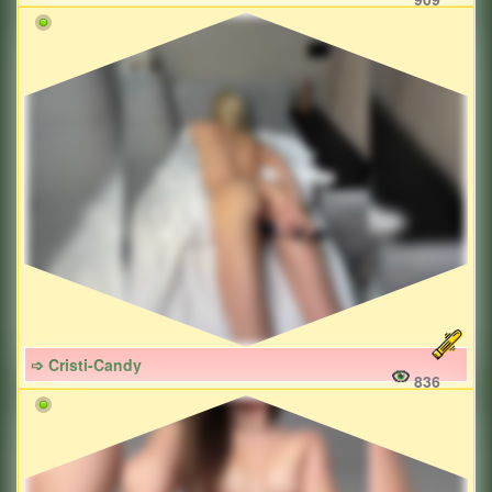
➩ Cristi-Candy
836