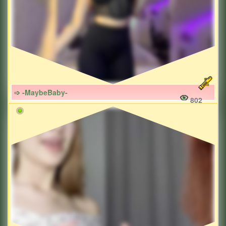
➩ -MaybeBaby-
802