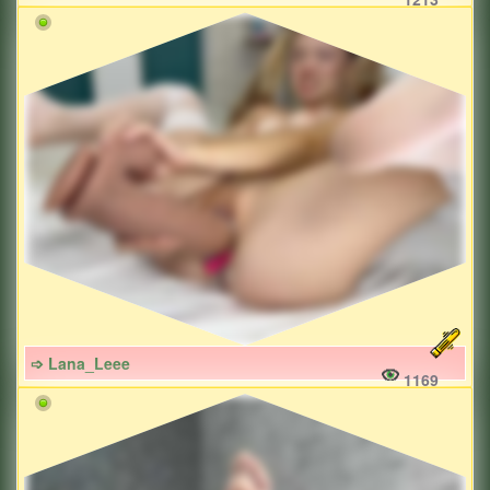
➩ Lana_Leee
1169