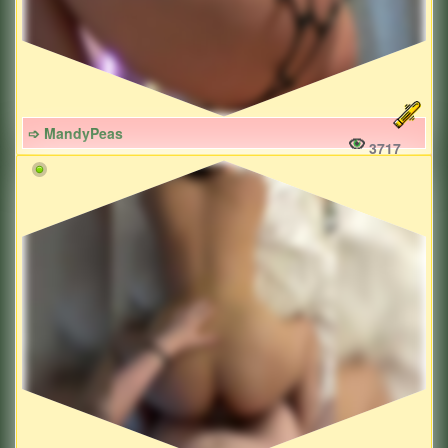
➩ MandyPeas
3717