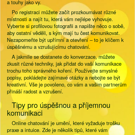
a touhy jako vy.
Po registraci můžete začít prozkoumávat různé
místnosti a najít tu, která vám nejlépe vyhovuje.
Vyberte si profilovou fotografii a napište něco o sobě,
aby ostatní věděli, s kým mají tu čest komunikovat.
Nezapomeňte být upřímní a otevření – to je klíčem k
úspěšnému a vzrušujícímu chatování.
A jakmile se dostanete do konverzace, můžete
zkusit různé techniky, jak přidat do vaší komunikace
trochu toho správného koření. Používejte smyslné
popisy, pokládejte zajímavé otázky a nebojte se být
kreativní. Vše je povoleno, co vám a vašim partnerům
přináší radost a vzrušení.
Tipy pro úspěšnou a příjemnou
komunikaci
Online chatování je umění, které vyžaduje trošku
praxe a intuice. Zde je několik tipů, které vám