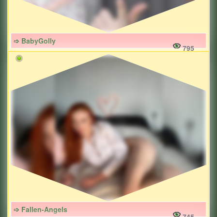
➩ BabyGolly
795
➩ Fallen-Angels
745