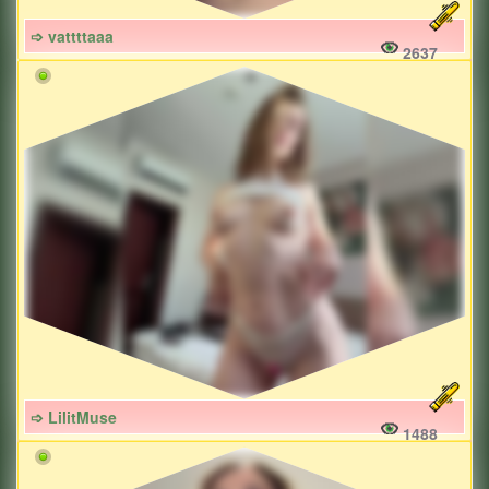
➩ vattttaaa
2637
➩ LilitMuse
1488