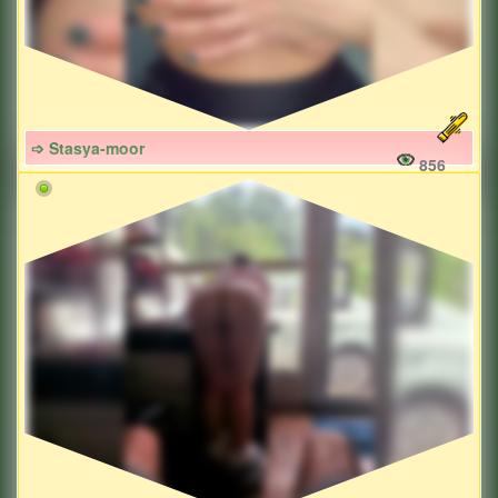
➩ Stasya-moor
856