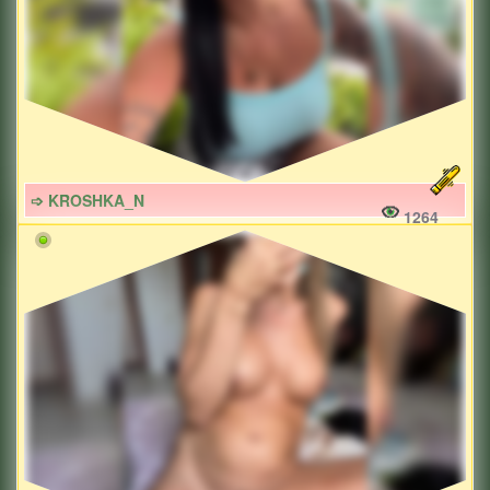
➩ KROSHKA_N
1264