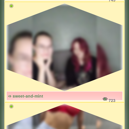
➩ sweet-and-mint
723