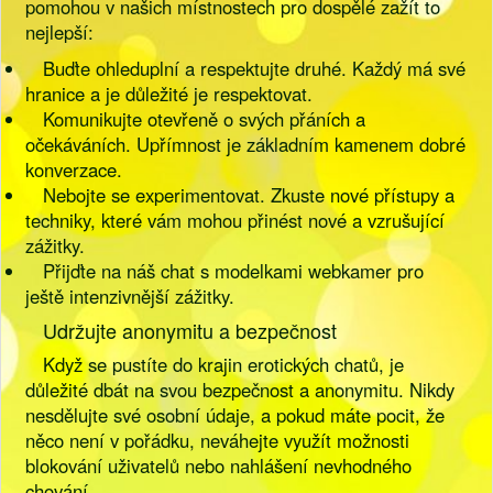
pomohou v našich místnostech pro dospělé zažít to
nejlepší:
Buďte ohleduplní a respektujte druhé. Každý má své
hranice a je důležité je respektovat.
Komunikujte otevřeně o svých přáních a
očekáváních. Upřímnost je základním kamenem dobré
konverzace.
Nebojte se experimentovat. Zkuste nové přístupy a
techniky, které vám mohou přinést nové a vzrušující
zážitky.
Přijďte na náš chat s modelkami webkamer pro
ještě intenzivnější zážitky.
Udržujte anonymitu a bezpečnost
Když se pustíte do krajin erotických chatů, je
důležité dbát na svou bezpečnost a anonymitu. Nikdy
nesdělujte své osobní údaje, a pokud máte pocit, že
něco není v pořádku, neváhejte využít možnosti
blokování uživatelů nebo nahlášení nevhodného
chování.