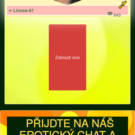
➩ Linnea-67
643
Zobrazit více
PŘIJDTE NA NÁŠ
EROTICKÝ CHAT A