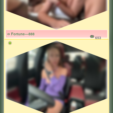
➩ Fortune---888
653