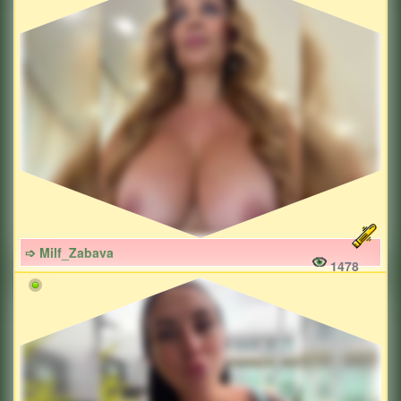
➩ Milf_Zabava
1478