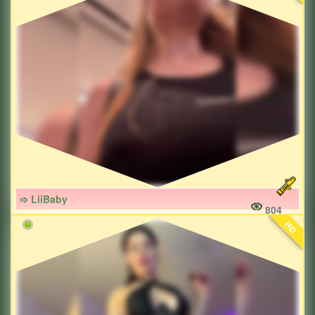
➩ LiiBaby
804
HD