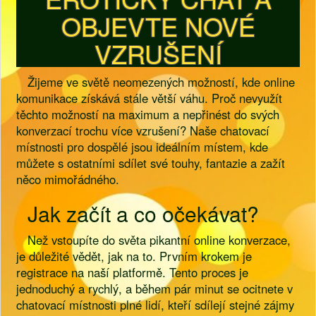
OBJEVTE NOVÉ
VZRUŠENÍ
Žijeme ve světě neomezených možností, kde online
komunikace získává stále větší váhu. Proč nevyužít
těchto možností na maximum a nepřinést do svých
konverzací trochu více vzrušení? Naše chatovací
místnosti pro dospělé jsou ideálním místem, kde
můžete s ostatními sdílet své touhy, fantazie a zažít
něco mimořádného.
Jak začít a co očekávat?
Než vstoupíte do světa pikantní online konverzace,
je důležité vědět, jak na to. Prvním krokem je
registrace na naší platformě. Tento proces je
jednoduchý a rychlý, a během pár minut se ocitnete v
chatovací místnosti plné lidí, kteří sdílejí stejné zájmy