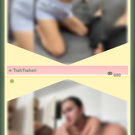
➩ TrahTraheri
690