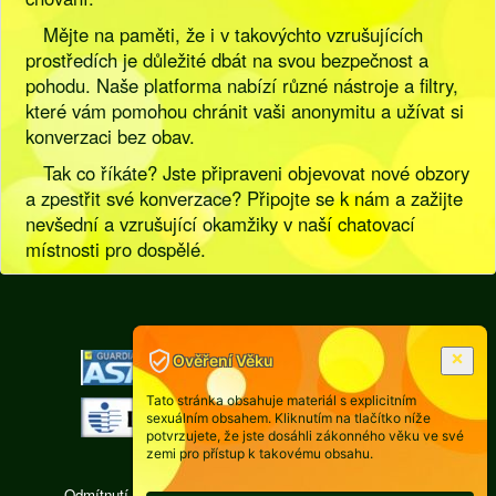
Mějte na paměti, že i v takovýchto vzrušujících
prostředích je důležité dbát na svou bezpečnost a
pohodu. Naše platforma nabízí různé nástroje a filtry,
které vám pomohou chránit vaši anonymitu a užívat si
konverzaci bez obav.
Tak co říkáte? Jste připraveni objevovat nové obzory
a zpestřit své konverzace? Připojte se k nám a zažijte
nevšední a vzrušující okamžiky v naší chatovací
místnosti pro dospělé.
[
Pravidla
|
Legislativa
]
Ověření Věku
Tato stránka obsahuje materiál s explicitním
sexuálním obsahem. Kliknutím na tlačítko níže
potvrzujete, že jste dosáhli zákonného věku ve své
zemi pro přístup k takovému obsahu.
Odmítnutí odpovědnosti: Každá osoba, jejíž fotografie se