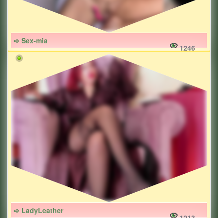
➩ Sex-mia
1246
➩ LadyLeather
1213