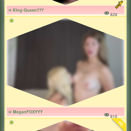
➩ King-Queen777
829
➩ MeganFOXYYY
815
HD