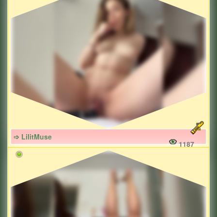
➩ LilitMuse
1187