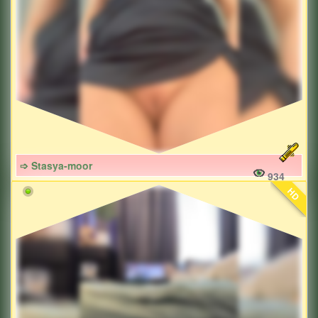
➩ Stasya-moor
934
HD