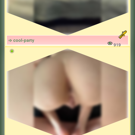
➩ cool-party
919