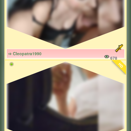
➩ Cleopatra1990
678
HD