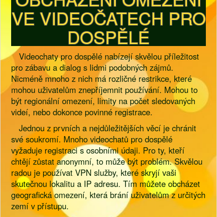
VE VIDEOČATECH PRO
DOSPĚLÉ
Videochaty pro dospělé nabízejí skvělou příležitost
pro zábavu a dialog s lidmi podobných zájmů.
Nicméně mnoho z nich má rozličné restrikce, které
mohou uživatelům znepříjemnit používání. Mohou to
být regionální omezení, limity na počet sledovaných
videí, nebo dokonce povinné registrace.
Jednou z prvních a nejdůležitějších věcí je chránit
své soukromí. Mnoho videochatů pro dospělé
vyžaduje registraci s osobními údaji. Pro ty, kteří
chtějí zůstat anonymní, to může být problém. Skvělou
radou je používat VPN služby, které skryjí vaši
skutečnou lokalitu a IP adresu. Tím můžete obcházet
geografická omezení, která brání uživatelům z určitých
zemí v přístupu.