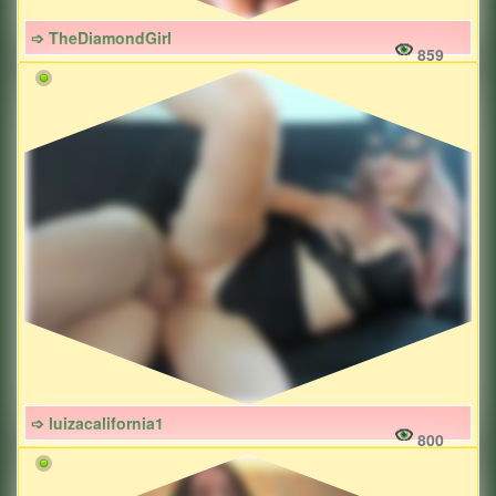
➩ TheDiamondGirl
859
➩ luizacalifornia1
800