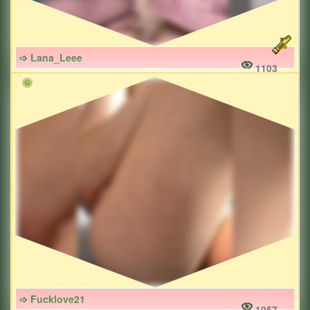
➩ Lana_Leee
1103
➩ Fucklove21
1057