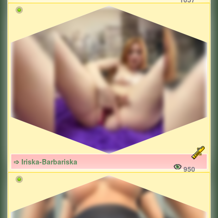
➩ Iriska-Barbariska
950