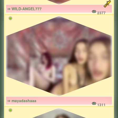
➩ WILD-ANGEL777
2377
➩ mayadashaaa
1311