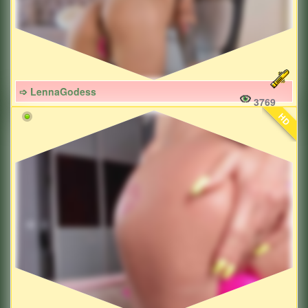
➩ LennaGodess
3769
HD