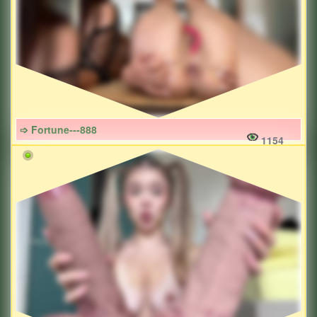
➩ Fortune---888
1154