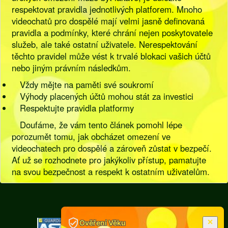
respektovat pravidla jednotlivých platforem. Mnoho
videochatů pro dospělé mají velmi jasně definovaná
pravidla a podmínky, které chrání nejen poskytovatele
služeb, ale také ostatní uživatele. Nerespektování
těchto pravidel může vést k trvalé blokaci vašich účtů
nebo jiným právním následkům.
Vždy mějte na paměti své soukromí
Výhody placených účtů mohou stát za investici
Respektujte pravidla platformy
Doufáme, že vám tento článek pomohl lépe
porozumět tomu, jak obcházet omezení ve
videochatech pro dospělé a zároveň zůstat v bezpečí.
Ať už se rozhodnete pro jakýkoliv přístup, pamatujte
na svou bezpečnost a respekt k ostatním uživatelům.
[
Pravidla
|
Legislativa
]
Ověření Věku