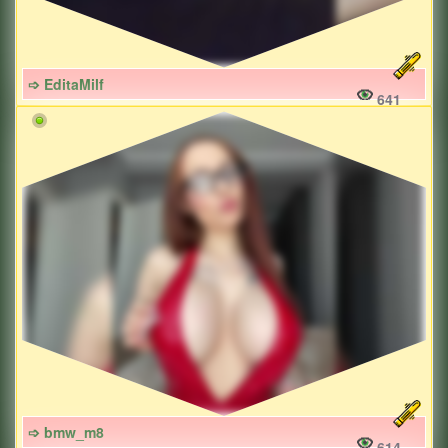
➩ EditaMilf
641
➩ bmw_m8
614