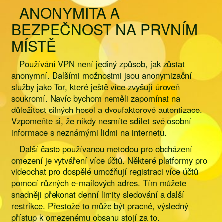
ANONYMITA A
BEZPEČNOST NA PRVNÍM
MÍSTĚ
Používání VPN není jediný způsob, jak zůstat
anonymní. Dalšími možnostmi jsou anonymizační
služby jako Tor, které ještě více zvyšují úroveň
soukromí. Navíc bychom neměli zapomínat na
důležitost silných hesel a dvoufaktorové autentizace.
Vzpomeňte si, že nikdy nesmíte sdílet své osobní
informace s neznámými lidmi na internetu.
Další často používanou metodou pro obcházení
omezení je vytváření více účtů. Některé platformy pro
videochat pro dospělé umožňují registraci více účtů
pomocí různých e-mailových adres. Tím můžete
snadněji překonat denní limity sledování a další
restrikce. Přestože to může být pracné, výsledný
přístup k omezenému obsahu stojí za to.