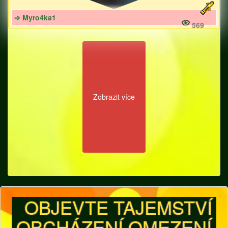
➩ Myro4ka1
569
Zobrazit více
OBJEVTE TAJEMSTVÍ
OBCHÁZENÍ OMEZENÍ