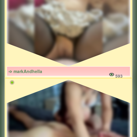
➩ markAndhella
593