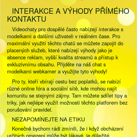
INTERAKCE A VÝHODY PŘÍMÉHO
KONTAKTU
Videochaty pro dospělé často nabízejí interakce s
modelkami a dalšími uživateli v reálném čase. Pro
maximální využití těchto chatů se můžete zapojit do
placených služeb, které nabízejí výhody jako je
absence reklam, vyšší kvalita streamů a přístup k
exkluzivnímu obsahu. Přijděte na náš chat s
modelkami webkamer a využijte tyto výhody!
Pro ty, kteří vbírají cestu bez poplatků, se nabízí
různé online fóra a sociální sítě, kde mohou najít
komunitu se stejnými zájmy. Tam můžete sdílet tipy a
triky, jak nejlépe využít možnosti těchto platforem bez
porušování pravidel.
NEZAPOMÍNEJTE NA ETIKU
Konečně bychom rádi zmínili, že i když obcházení
určitých omezení může být lákavé, je důležité