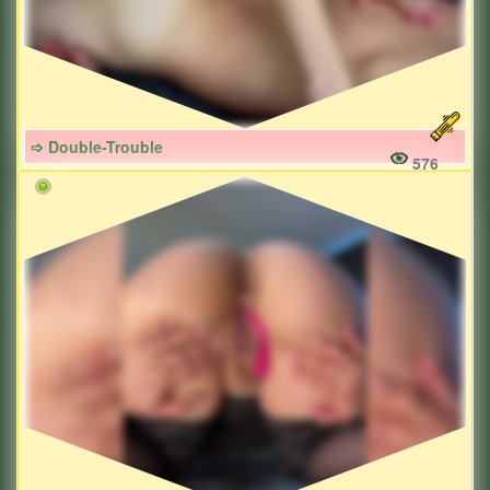
➩ Double-Trouble
576