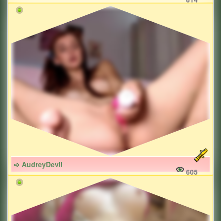
➩ AudreyDevil
605