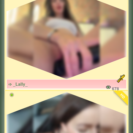
➩ _Lally_
678
HD