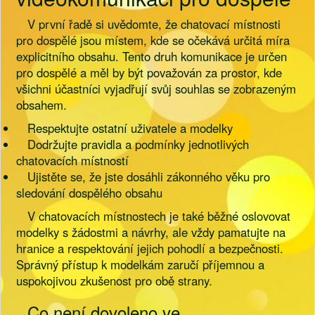
V první řadě si uvědomte, že chatovací místnosti
pro dospělé jsou místem, kde se očekává určitá míra
explicitního obsahu. Tento druh komunikace je určen
pro dospělé a měl by být považován za prostor, kde
všichni účastníci vyjadřují svůj souhlas se zobrazeným
obsahem.
Respektujte ostatní uživatele a modelky
Dodržujte pravidla a podmínky jednotlivých
chatovacích místností
Ujistěte se, že jste dosáhli zákonného věku pro
sledování dospělého obsahu
V chatovacích místnostech je také běžné oslovovat
modelky s žádostmi a návrhy, ale vždy pamatujte na
hranice a respektování jejich pohodlí a bezpečnosti.
Správný přístup k modelkám zaručí příjemnou a
uspokojivou zkušenost pro obě strany.
Co není dovoleno ve