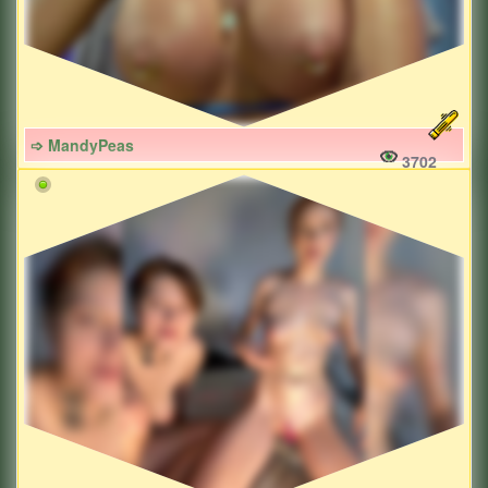
➩ MandyPeas
3702