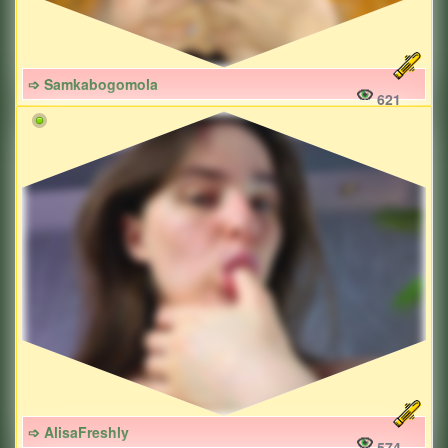
➩ Samkabogomola
621
➩ AlisaFreshly
574