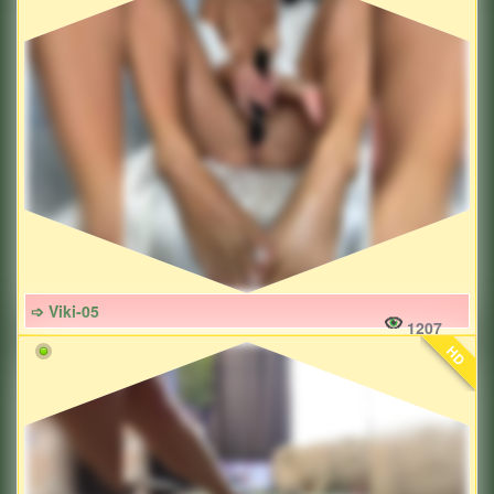
➩ Viki-05
1207
HD