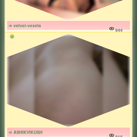
➩ velvet-vexela
944
➩ ASHIKVIKUSH
815