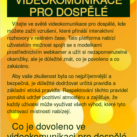
PRO DOSPĚLÉ
Vítejte ve světě videokomunikace pro dospělé, kde
můžete zažít vzrušení, které přináší interaktivní
rozhovory v reálném čase. Tato platforma nabízí
uživatelům možnost spojit se s modelkami
prostřednictvím webkamer a užít si nezapomenutelné
okamžiky, ale je důležité znát, co je povoleno a co
zakázáno.
Aby vaše zkušenost byla co nejpříjemnější a
bezpečná, je důležité dodržovat určitá pravidla a
základní etická pravidla. Respektování těchto pravidel
pomáhá udržet pozitivní atmosféru a zajišťuje, že
každý uživatel může využívat všech výhod, které tyto
chatovací místnosti nabízejí.
Co je dovoleno ve
videokomunikaci pro dospělé