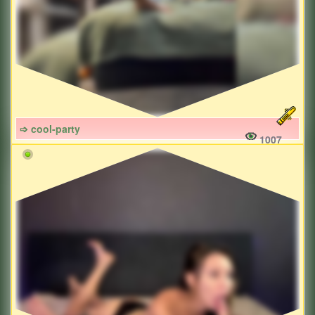
➩ cool-party
1007