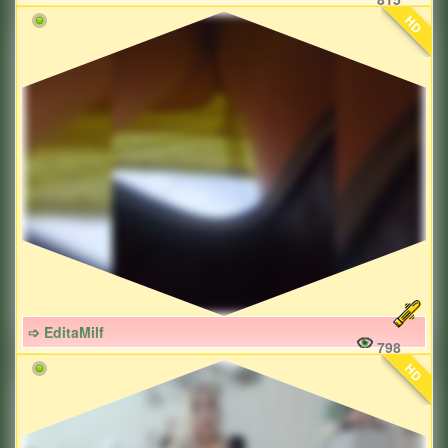
HD
➩ EditaMilf
798
HD