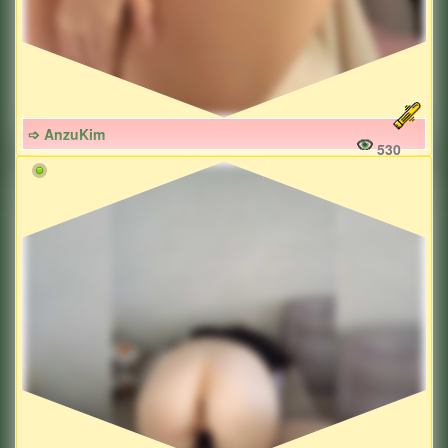
➩ AnzuKim
530