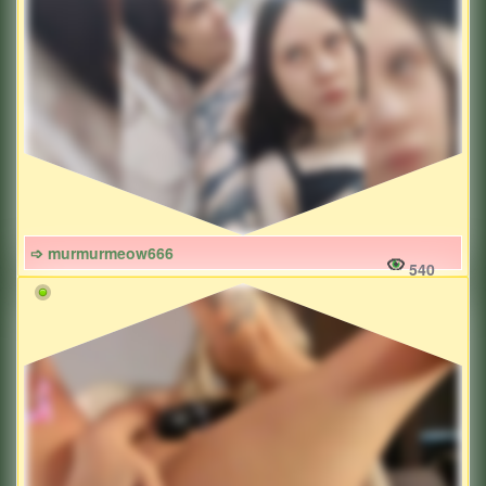
➩ murmurmeow666
540