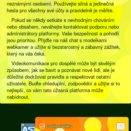
neznámými osobami. Používejte silná a jedinečná
hesla pro všechny své účty a pravidelně je měňte.
Pokud se někdy setkáte s nevhodným chováním
nebo obsahem, neváhejte kontaktovat podporu nebo
administrátory platformy. Vaše bezpečnost a pohodlí
jsou prioritou. Přijďte na náš chat s modelkami
webkamer a užijte si bezstarostný a zábavný zážitek,
který na vás čeká.
Videokomunikace pro dospělé může být skvělým
způsobem, jak se bavit a poznávat nové lidi, ale je
důležité dodržovat pravidla a respektovat ostatní
uživatele. Buďte ohleduplní, zodpovědní a užijte si to
nejlepší, co vám tato úžasná platforma může
nabídnout.
[
Pravidla
|
Legislativa
]
Ověření Věku