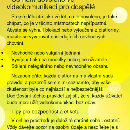
videokomunikaci pro dospělé
Stejně důležité jako vědět, co je dovoleno, je také
chápat, co je v těchto místnostech nepřípustné.
Abyste se vyhnuli blokaci nebo vyloučení z platformy,
musíte se vyvarovat následujících nevhodných
chování.
Nevhodné nebo vulgární jednání
Vyvíjení tlaku na modelky nebo jiné uživatele
Sdílení nelegálního nebo nevhodného obsahu
Nezapomeňte: každá platforma má vlastní sadu
pravidel a pozorně se s nimi seznamte, aby vaše
zkušenost byla co nejhladší a nejbezpečnější.
Dodržování těchto pravidel zajistí, že si každý uživatel
bude moci užít videokomunikaci bez obav.
Tipy pro bezpečnost a etiketu
V online prostředí je důležité chránit sebe i ostatní.
Vždy dávejte pozor na osobní údaje a nesdílejte je s