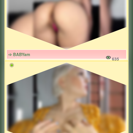
➩ BABYam
635