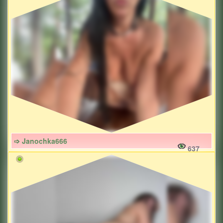
➩ Janochka666
637