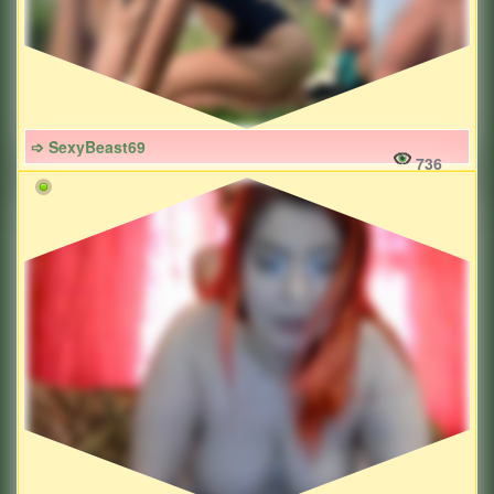
➩ SexyBeast69
736