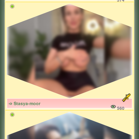
➩ Stasya-moor
560