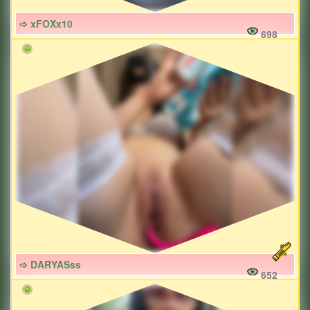
➩ xFOXx10
698
➩ DARYASss
652