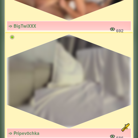
➩ BigTwiXXX
692
➩ Pripev0chka
686