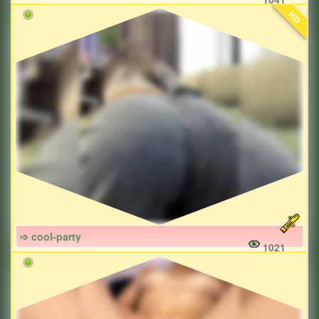
HD
➩ cool-party
1021