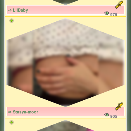
➩ LiiBaby
979
➩ Stasya-moor
905