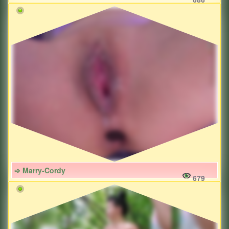
➩ Marry-Cordy
679