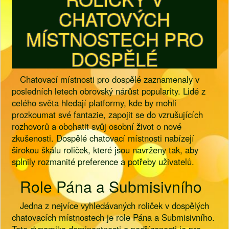
CHATOVÝCH
MÍSTNOSTECH PRO
DOSPĚLÉ
Chatovací místnosti pro dospělé zaznamenaly v
posledních letech obrovský nárůst popularity. Lidé z
celého světa hledají platformy, kde by mohli
prozkoumat své fantazie, zapojit se do vzrušujících
rozhovorů a obohatit svůj osobní život o nové
zkušenosti. Dospělé chatovací místnosti nabízejí
širokou škálu roliček, které jsou navrženy tak, aby
splnily rozmanité preference a potřeby uživatelů.
Role Pána a Submisivního
Jedna z nejvíce vyhledávaných roliček v dospělých
chatovacích místnostech je role Pána a Submisivního.