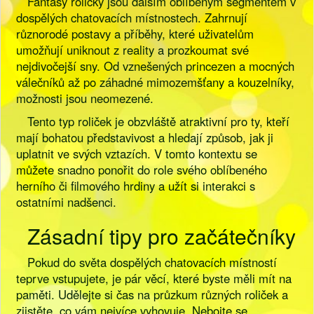
Fantasy roličky jsou dalším oblíbeným segmentem v
dospělých chatovacích místnostech. Zahrnují
různorodé postavy a příběhy, které uživatelům
umožňují uniknout z reality a prozkoumat své
nejdivočejší sny. Od vznešených princezen a mocných
válečníků až po záhadné mimozemšťany a kouzelníky,
možnosti jsou neomezené.
Tento typ roliček je obzvláště atraktivní pro ty, kteří
mají bohatou představivost a hledají způsob, jak ji
uplatnit ve svých vztazích. V tomto kontextu se
můžete snadno ponořit do role svého oblíbeného
herního či filmového hrdiny a užít si interakci s
ostatními nadšenci.
Zásadní tipy pro začátečníky
Pokud do světa dospělých chatovacích místností
teprve vstupujete, je pár věcí, které byste měli mít na
paměti. Udělejte si čas na průzkum různých roliček a
zjistěte, co vám nejvíce vyhovuje. Nebojte se