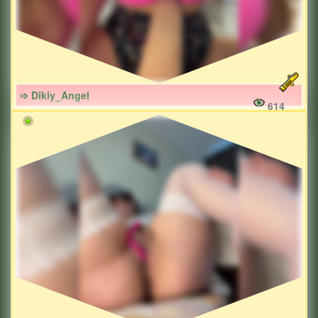
➩ Dikiy_Angel
614