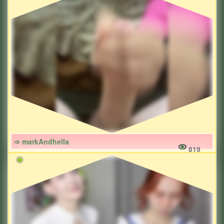
➩ markAndhella
819