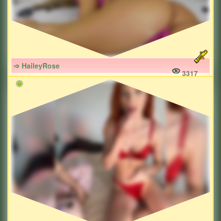
➩ HaileyRose
3317