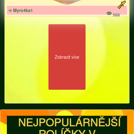
➩ Myro4ka1
566
Zobrazit více
NEJPOPULÁRNĚJŠÍ
ROLÍČKY V