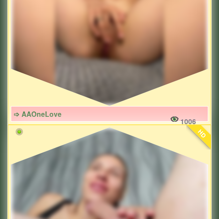
➩ AAOneLove
1006
HD