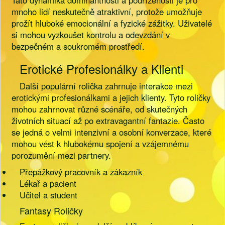
Tato dynamika dominantnosti a podřízenosti je pro
mnoho lidí neskutečně atraktivní, protože umožňuje
prožít hluboké emocionální a fyzické zážitky. Uživatelé
si mohou vyzkoušet kontrolu a odevzdání v
bezpečném a soukromém prostředí.
Erotické Profesionálky a Klienti
Další populární rolička zahrnuje interakce mezi
erotickými profesionálkami a jejich klienty. Tyto roličky
mohou zahrnovat různé scénáře, od skutečných
životních situací až po extravagantní fantazie. Často
se jedná o velmi intenzivní a osobní konverzace, které
mohou vést k hlubokému spojení a vzájemnému
porozumění mezi partnery.
Přepážkový pracovník a zákazník
Lékař a pacient
Učitel a student
Fantasy Roličky