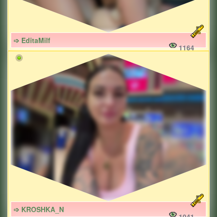
➩ EditaMilf
1164
➩ KROSHKA_N
1041