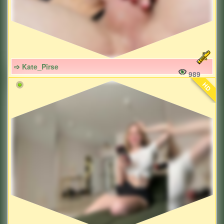
➩ Kate_Pirse
989
HD