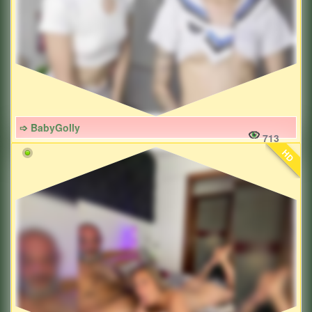
➩ BabyGolly
713
HD