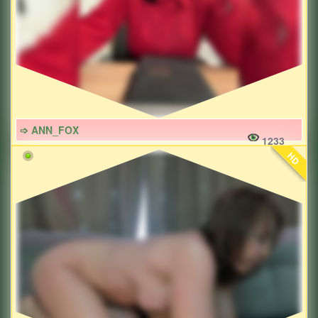
➩ ANN_FOX
1233
HD