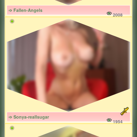
➩ Fallen-Angels
2008
➩ Sonya-reallsugar
1954