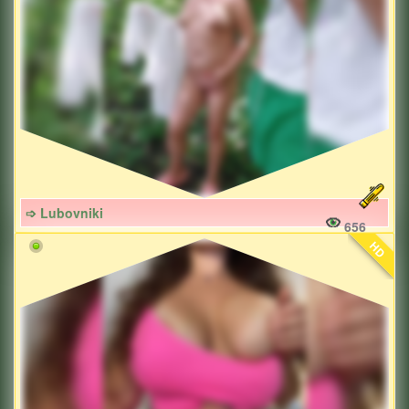
➩ Lubovniki
656
HD