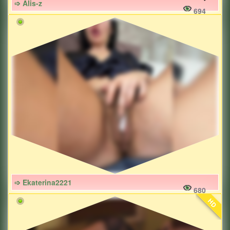
➩ Alis-z
694
➩ Ekaterina2221
680
HD