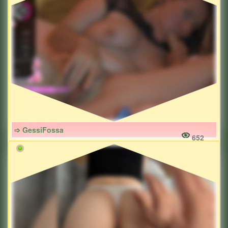
➩ GessiFossa
652