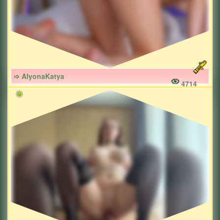
➩ AlyonaKatya
4714