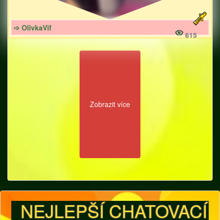
➩ OlivkaVif
615
Zobrazit více
NEJLEPŠÍ CHATOVACÍ