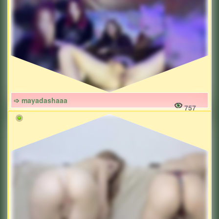
➩ mayadashaaa
757