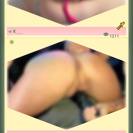
➩ K___
1211