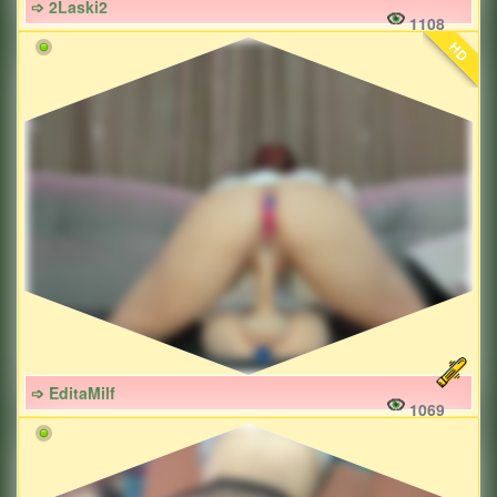
➩ 2Laski2
1108
HD
➩ EditaMilf
1069