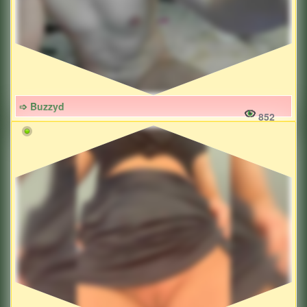
➩ Buzzyd
852