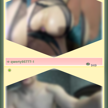
➩ qwerty95777-1
949