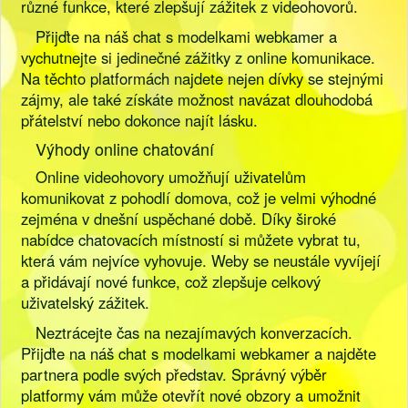
různé funkce, které zlepšují zážitek z videohovorů.
Přijďte na náš chat s modelkami webkamer a
vychutnejte si jedinečné zážitky z online komunikace.
Na těchto platformách najdete nejen dívky se stejnými
zájmy, ale také získáte možnost navázat dlouhodobá
přátelství nebo dokonce najít lásku.
Výhody online chatování
Online videohovory umožňují uživatelům
komunikovat z pohodlí domova, což je velmi výhodné
zejména v dnešní uspěchané době. Díky široké
nabídce chatovacích místností si můžete vybrat tu,
která vám nejvíce vyhovuje. Weby se neustále vyvíjejí
a přidávají nové funkce, což zlepšuje celkový
uživatelský zážitek.
Neztrácejte čas na nezajímavých konverzacích.
Přijďte na náš chat s modelkami webkamer a najděte
partnera podle svých představ. Správný výběr
platformy vám může otevřít nové obzory a umožnit