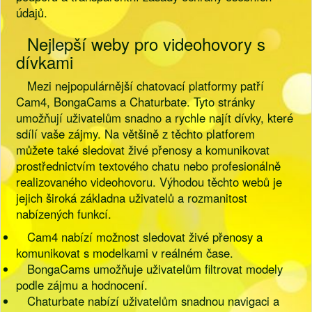
údajů.
Nejlepší weby pro videohovory s
dívkami
Mezi nejpopulárnější chatovací platformy patří
Cam4, BongaCams a Chaturbate. Tyto stránky
umožňují uživatelům snadno a rychle najít dívky, které
sdílí vaše zájmy. Na většině z těchto platforem
můžete také sledovat živé přenosy a komunikovat
prostřednictvím textového chatu nebo profesionálně
realizovaného videohovoru. Výhodou těchto webů je
jejich široká základna uživatelů a rozmanitost
nabízených funkcí.
Cam4 nabízí možnost sledovat živé přenosy a
komunikovat s modelkami v reálném čase.
BongaCams umožňuje uživatelům filtrovat modely
podle zájmu a hodnocení.
Chaturbate nabízí uživatelům snadnou navigaci a