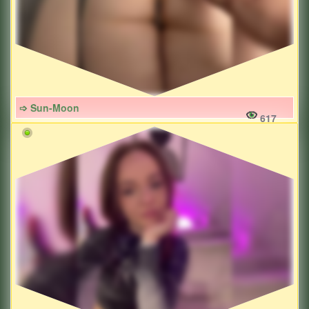
➩ Sun-Moon
617