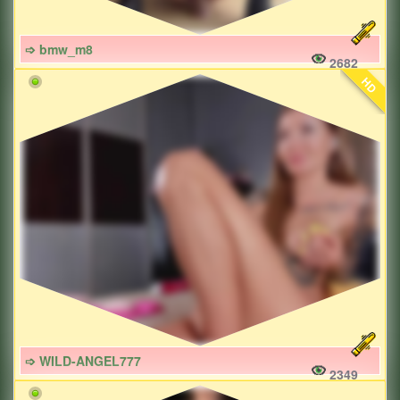
➩ bmw_m8
2682
HD
➩ WILD-ANGEL777
2349