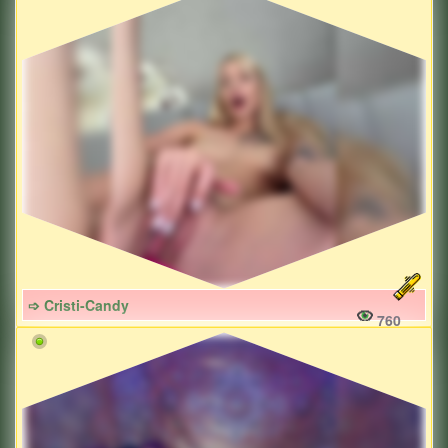
➩ Cristi-Candy
760