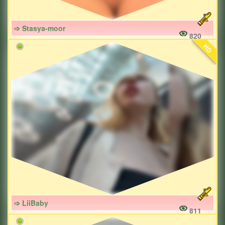
➩ Stasya-moor
820
HD
➩ LiiBaby
811