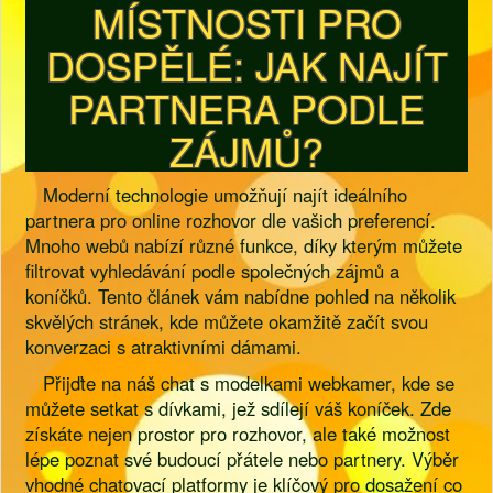
MÍSTNOSTI PRO
DOSPĚLÉ: JAK NAJÍT
PARTNERA PODLE
ZÁJMŮ?
Moderní technologie umožňují najít ideálního
partnera pro online rozhovor dle vašich preferencí.
Mnoho webů nabízí různé funkce, díky kterým můžete
filtrovat vyhledávání podle společných zájmů a
koníčků. Tento článek vám nabídne pohled na několik
skvělých stránek, kde můžete okamžitě začít svou
konverzaci s atraktivními dámami.
Přijďte na náš chat s modelkami webkamer, kde se
můžete setkat s dívkami, jež sdílejí váš koníček. Zde
získáte nejen prostor pro rozhovor, ale také možnost
lépe poznat své budoucí přátele nebo partnery. Výběr
vhodné chatovací platformy je klíčový pro dosažení co