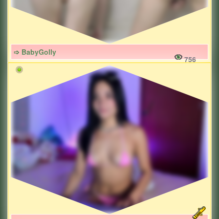
➩ BabyGolly
756