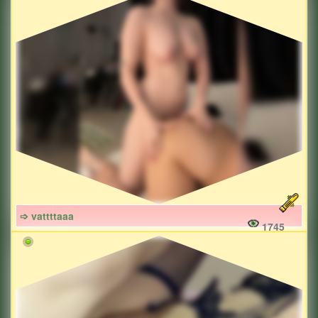
➩ vattttaaa
1745