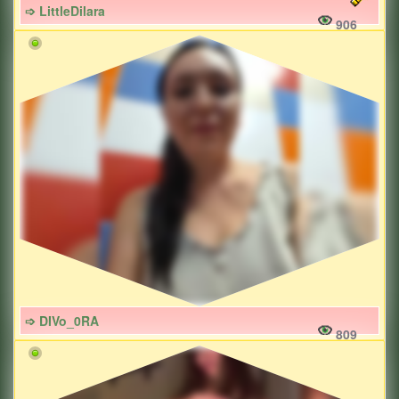
➩ LittleDilara
906
➩ DIVo_0RA
809