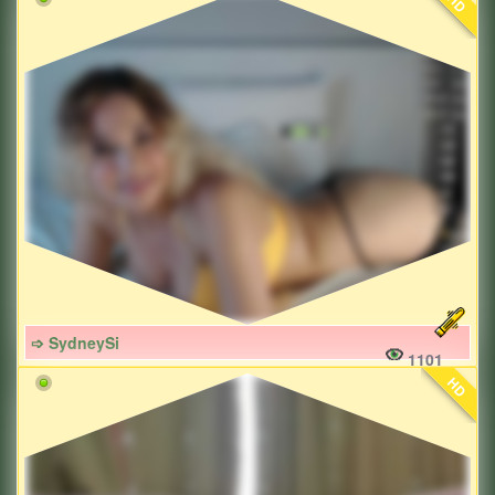
HD
➩ SydneySi
1101
HD