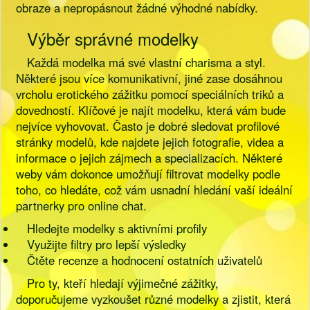
obraze a nepropásnout žádné výhodné nabídky.
Výběr správné modelky
Každá modelka má své vlastní charisma a styl.
Některé jsou více komunikativní, jiné zase dosáhnou
vrcholu erotického zážitku pomocí speciálních triků a
dovedností. Klíčové je najít modelku, která vám bude
nejvíce vyhovovat. Často je dobré sledovat profilové
stránky modelů, kde najdete jejich fotografie, videa a
informace o jejich zájmech a specializacích. Některé
weby vám dokonce umožňují filtrovat modelky podle
toho, co hledáte, což vám usnadní hledání vaší ideální
partnerky pro online chat.
Hledejte modelky s aktivními profily
Využijte filtry pro lepší výsledky
Čtěte recenze a hodnocení ostatních uživatelů
Pro ty, kteří hledají výjimečné zážitky,
doporučujeme vyzkoušet různé modelky a zjistit, která