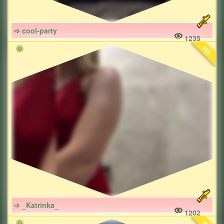
➩ cool-party
1235
HD
➩ _Katrinka_
1202