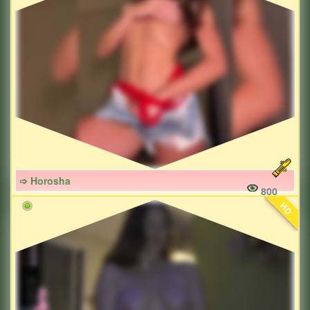
➩ Horosha
800
HD