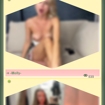
➩ -Molly-
535