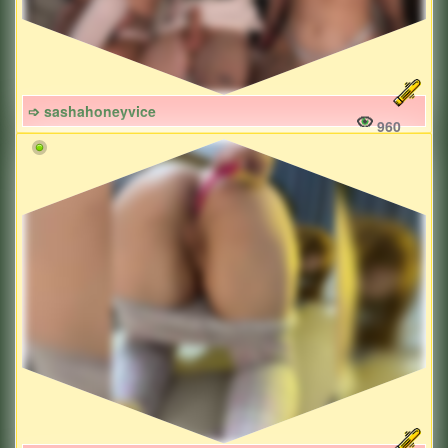
➩ sashahoneyvice
960