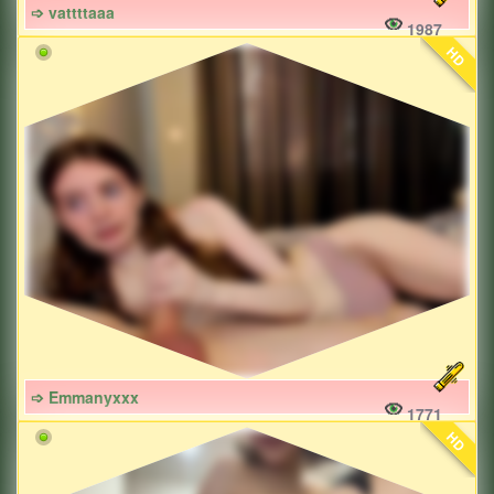
➩ vattttaaa
1987
HD
➩ Emmanyxxx
1771
HD