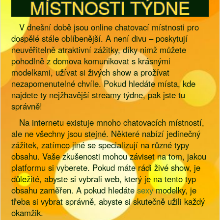
MÍSTNOSTI TÝDNE
V dnešní době jsou online chatovací místnosti pro
dospělé stále oblíbenější. A není divu – poskytují
neuvěřitelně atraktivní zážitky, díky nimž můžete
pohodlně z domova komunikovat s krásnými
modelkami, užívat si živých show a prožívat
nezapomenutelné chvíle. Pokud hledáte místa, kde
najdete ty nejžhavější streamy týdne, pak jste tu
správně!
Na internetu existuje mnoho chatovacích místností,
ale ne všechny jsou stejné. Některé nabízí jedinečný
zážitek, zatímco jiné se specializují na různé typy
obsahu. Vaše zkušenosti mohou záviset na tom, jakou
platformu si vyberete. Pokud máte rádi živé show, je
důležité, abyste si vybrali web, který je na tento typ
obsahu zaměřen. A pokud hledáte
sexy
modelky, je
třeba si vybrat správně, abyste si skutečně užili každý
okamžik.