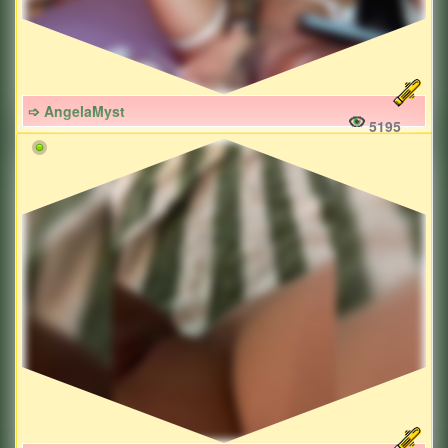
➩ AngelaMyst
5195