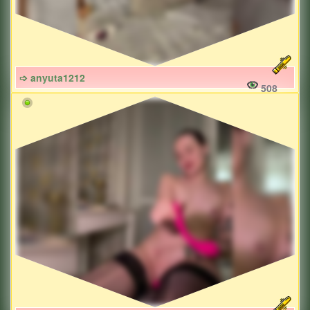
➩ anyuta1212
508