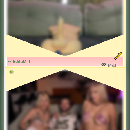
➩ EditaMilf
1044