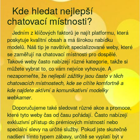
Kde hledat nejlepší
chatovací místnosti?
Jedním z klíčových faktorů je najít platformu, která
poskytuje kvalitní obsah a má širokou nabídku
modelů. Náš tip je navštívit specializované weby, které
se zaměřují na chatovací místnosti pro dospělé.
Takové weby často nabízejí různé kategorie, takže si
můžete vybrat to, co vám nejvíce vyhovuje. A
nezapomeňte, že
nejlepší zážitky jsou často v těch
chatovacích místnostech, kde se cítíte komfortně a
kde najdete aktivní a komunikativní modelky
webkamer
.
Doporučujeme také sledovat různé akce a promoce,
které tyto weby čas od času pořádají. Často nabízejí
exkluzivní přístup do prémiových místností nebo
speciální slevy na určité služby. Pokud jste skutečně
nadšeni tímto typem zábavy, určitě se vyplatí být v