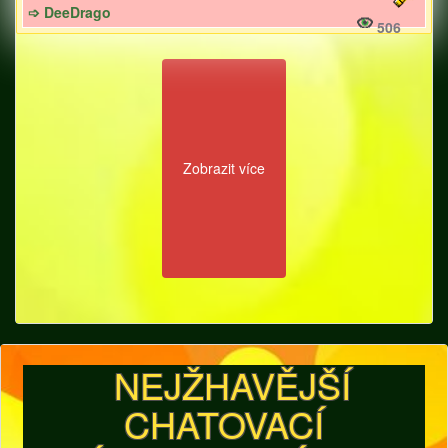
➩ DeeDrago
506
Zobrazit více
NEJŽHAVĚJŠÍ
CHATOVACÍ