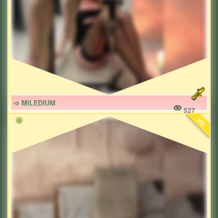
➩ MILEDIUM
527
HD