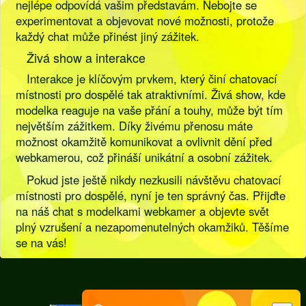
nejlépe odpovídá vašim představám. Nebojte se
experimentovat a objevovat nové možnosti, protože
každý chat může přinést jiný zážitek.
Živá show a interakce
Interakce je klíčovým prvkem, který činí chatovací
místnosti pro dospělé tak atraktivními. Živá show, kde
modelka reaguje na vaše přání a touhy, může být tím
největším zážitkem. Díky živému přenosu máte
možnost okamžitě komunikovat a ovlivnit dění před
webkamerou, což přináší unikátní a osobní zážitek.
Pokud jste ještě nikdy nezkusili návštěvu chatovací
místnosti pro dospělé, nyní je ten správný čas. Přijďte
na náš chat s modelkami webkamer a objevte svět
plný vzrušení a nezapomenutelných okamžiků. Těšíme
se na vás!
[
Pravidla
|
Legislativa
]