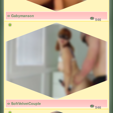
➩ Gabymanson
546
➩ SoftVelvetCouple
546