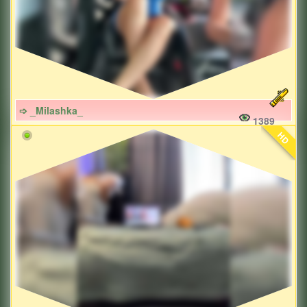
➩ _Milashka_
1389
HD