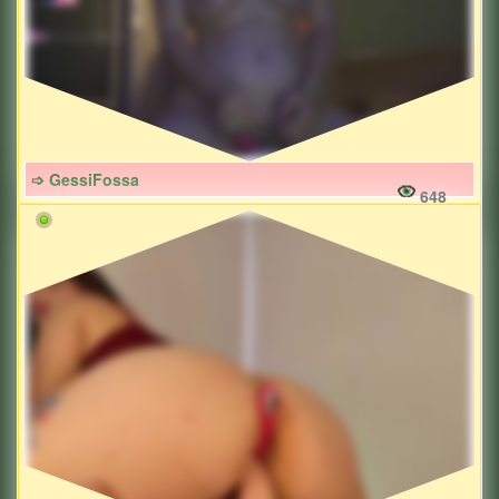
➩ GessiFossa
648