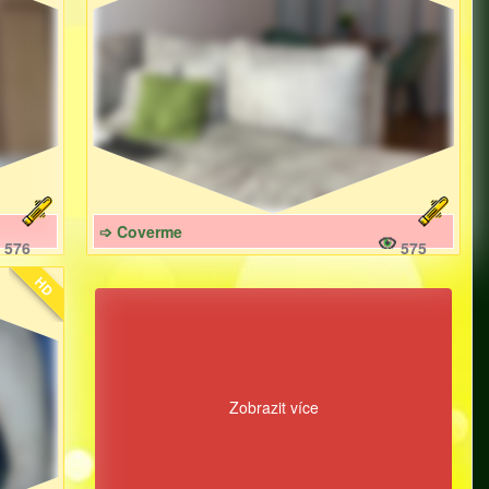
➩ Coverme
576
575
HD
Zobrazit více