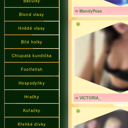
Baculky
➩ MandyPeas
Blond vlasy
Hnědé vlasy
Bílé holky
Chlupatá kundička
Footfetish
Hospodyňky
Hračky
➩ VICTORIA_
Kuřačky
Křehké dívky