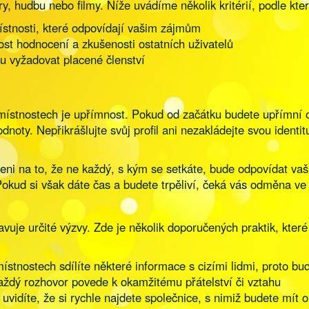
ry, hudbu nebo filmy. Níže uvádíme několik kritérií, podle kter
ístnosti, které odpovídají vašim zájmům
ost hodnocení a zkušenosti ostatních uživatelů
u vyžadovat placené členství
ístnostech je upřímnost. Pokud od začátku budete upřímní oh
noty. Nepřikrášlujte svůj profil ani nezakládejte svou identit
ni na to, že ne každý, s kým se setkáte, bude odpovídat vaš
Pokud si však dáte čas a budete trpěliví, čeká vás odměna v
avuje určité výzvy. Zde je několik doporučených praktik, kte
stnostech sdílíte některé informace s cizími lidmi, proto buď
každý rozhovor povede k okamžitému přátelství či vztahu
vidíte, že si rychle najdete společnice, s nimiž budete mít 