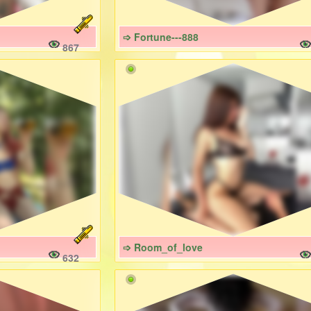
➩ Fortune---888
867
➩ Room_of_love
632