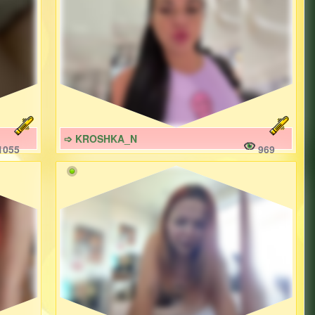
➩ KROSHKA_N
1055
969