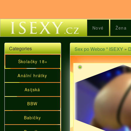
Nové
Žena
Categories
Sex po Webce * ISEXY
»
D
Školačky 18+
Anální hrátky
Asijská
BBW
Babičky