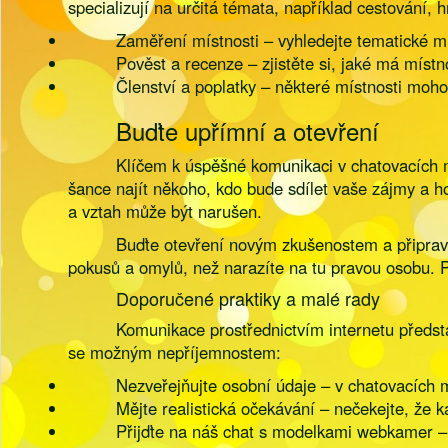
specializují na určitá témata, například cestování, h
Zaměření místnosti – vyhledejte tematické m
Pověst a recenze – zjistěte si, jaké má místn
Členství a poplatky – některé místnosti moho
Buďte upřímní a otevření
Klíčem k úspěšné komunikaci v chatovacích m
šance najít někoho, kdo bude sdílet vaše zájmy a hod
a vztah může být narušen.
Buďte otevření novým zkušenostem a připrave
pokusů a omylů, než narazíte na tu pravou osobu. 
Doporučené praktiky a malé rady
Komunikace prostřednictvím internetu předst
se možným nepříjemnostem:
Nezveřejňujte osobní údaje – v chatovacích mí
Mějte realistická očekávání – nečekejte, že 
Přijďte na náš chat s modelkami webkamer – u