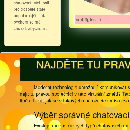
chatovací místnosti
pro dospělé stále
populárnější. Jak
➩ diffgirls1-1
bychom se měli
chovat, abychom ...
NAJDĚTE TU PRAV
Moderní technologie umožňují komunikovat s l
najít tu pravou společnici v této virtuální změti? T
tipů a triků, jak se v takových chatovacích místnost
Výběr správné chatovací
Existuje mnoho různých typů chatovacích míst