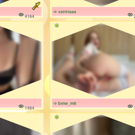
➩ vattttaaa
4164
➩ bmw_m8
1464