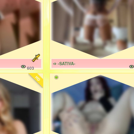
➩ -SATIVA-
603
HD