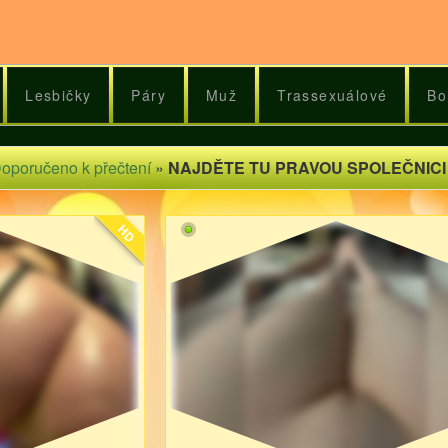
Lesbičky
Páry
Muž
Trassexuálové
Bo
oporučeno k přečtení
»
NAJDĚTE TU PRAVOU SPOLEČNICI
HD