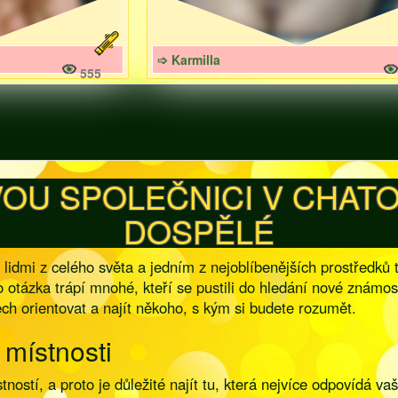
➩ Karmilla
555
OU SPOLEČNICI V CHATO
DOSPĚLÉ
idmi z celého světa a jedním z nejoblíbenějších prostředků t
ato otázka trápí mnohé, kteří se pustili do hledání nové znám
ech orientovat a najít někoho, s kým si budete rozumět.
 místnosti
ností, a proto je důležité najít tu, která nejvíce odpovídá 