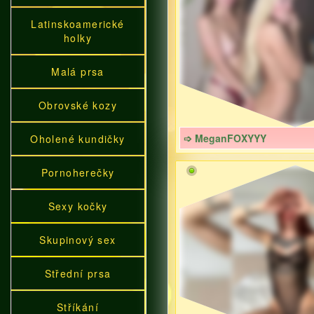
Latinskoamerické
holky
Malá prsa
Obrovské kozy
➩ MeganFOXYYY
Oholené kundičky
Pornoherečky
Sexy kočky
Skupinový sex
Střední prsa
Stříkání