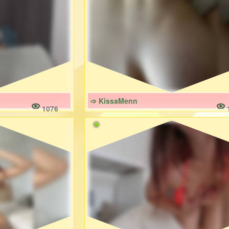
➩ KissaMenn
1076