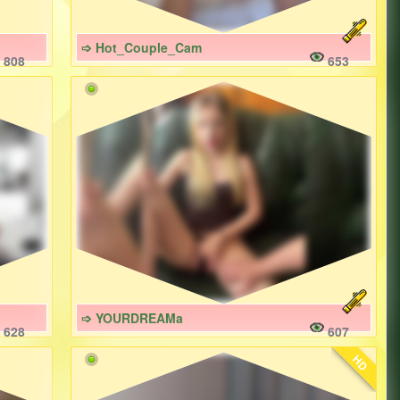
➩ Hot_Couple_Cam
808
653
➩ YOURDREAMa
628
607
HD