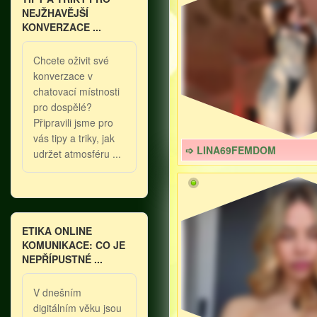
NEJŽHAVĚJŠÍ
KONVERZACE ...
Chcete oživit své
konverzace v
chatovací místnosti
pro dospělé?
Připravili jsme pro
vás tipy a triky, jak
➩ LINA69FEMDOM
udržet atmosféru ...
ETIKA ONLINE
KOMUNIKACE: CO JE
NEPŘÍPUSTNÉ ...
V dnešním
digitálním věku jsou