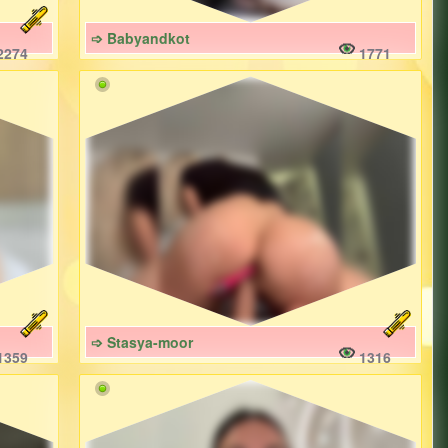
➩ Babyandkot
2274
1771
➩ Stasya-moor
1359
1316