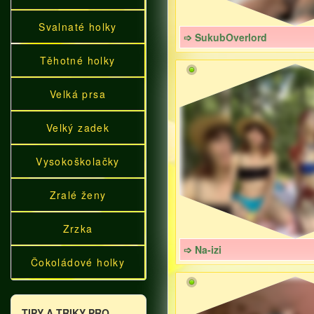
Svalnaté holky
➩ SukubOverlord
Těhotné holky
Velká prsa
Velký zadek
Vysokoškolačky
Zralé ženy
Zrzka
➩ Na-izi
Čokoládové holky
TIPY A TRIKY PRO