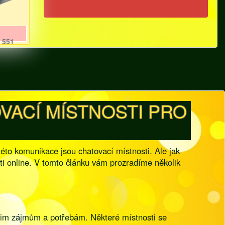
551
VACÍ MÍSTNOSTI PRO
éto komunikace jsou chatovací místnosti. Ale jak
osti online. V tomto článku vám prozradíme několik
vašim zájmům a potřebám. Některé místnosti se