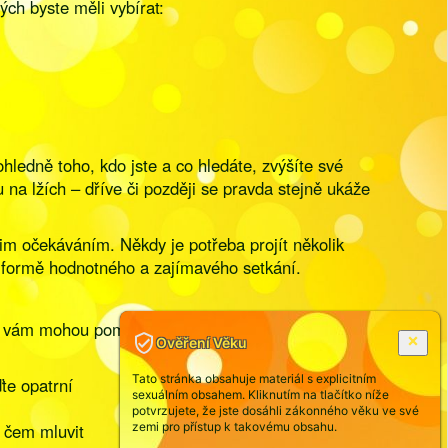
ých byste měli vybírat:
ledně toho, kdo jste a co hledáte, zvýšíte své
u na lžích – dříve či později se pravda stejně ukáže
im očekáváním. Někdy je potřeba projít několik
e formě hodnotného a zajímavého setkání.
ré vám mohou pomoci lépe se orientovat a vyhnout
Ověření Věku
Tato stránka obsahuje materiál s explicitním
te opatrní
sexuálním obsahem. Kliknutím na tlačítko níže
potvrzujete, že jste dosáhli zákonného věku ve své
o čem mluvit
zemi pro přístup k takovému obsahu.