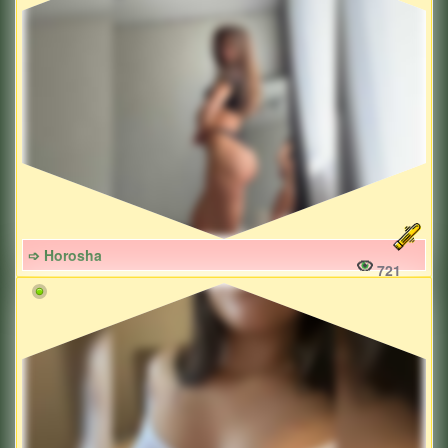
➩ Horosha
721