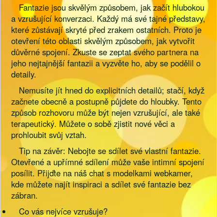
Fantazie jsou skvělým způsobem, jak začít hlubokou
a vzrušující konverzaci. Každý má své tajné představy,
které zůstávají skryté před zrakem ostatních. Proto je
otevření této oblasti skvělým způsobem, jak vytvořit
důvěrné spojení. Zkuste se zeptat svého partnera na
jeho nejtajnější fantazii a vyzvěte ho, aby se podělil o
detaily.
Nemusíte jít hned do explicitních detailů; stačí, když
začnete obecně a postupně půjdete do hloubky. Tento
způsob rozhovoru může být nejen vzrušující, ale také
terapeutický. Můžete o sobě zjistit nové věci a
prohloubit svůj vztah.
Tip na závěr: Nebojte se sdílet své vlastní fantazie.
Otevřené a upřímné sdílení může vaše intimní spojení
posílit. Přijďte na náš chat s modelkami webkamer,
kde můžete najít inspiraci a sdílet své fantazie bez
zábran.
Co vás nejvíce vzrušuje?