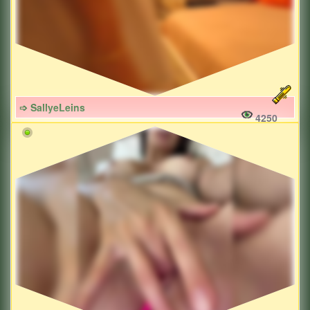
➩ SallyeLeins
4250