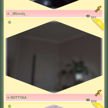
➩ _IBlondy_
941
HD
➩ KOTTYAA
909
HD