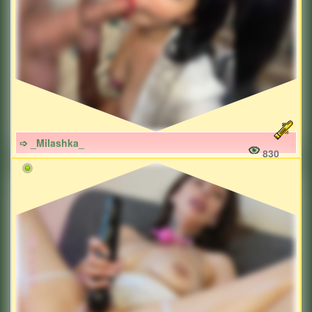
➩ _Milashka_
830