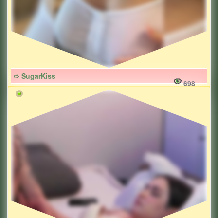
➩ SugarKiss
698