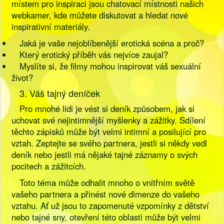
místem pro inspiraci jsou chatovací místnosti našich
webkamer, kde můžete diskutovat a hledat nové
inspirativní materiály.
Jaká je vaše nejoblíbenější erotická scéna a proč?
Který erotický příběh vás nejvíce zaujal?
Myslíte si, že filmy mohou inspirovat váš sexuální
život?
3. Váš tajný deníček
Pro mnohé lidi je vést si deník způsobem, jak si
uchovat své nejintimnější myšlenky a zážitky. Sdílení
těchto zápisků může být velmi intimní a posilující pro
vztah. Zeptejte se svého partnera, jestli si někdy vedl
deník nebo jestli má nějaké tajné záznamy o svých
pocitech a zážitcích.
Toto téma může odhalit mnoho o vnitřním světě
vašeho partnera a přinést nové dimenze do vašeho
vztahu. Ať už jsou to zapomenuté vzpomínky z dětství
nebo tajné sny, otevření této oblasti může být velmi