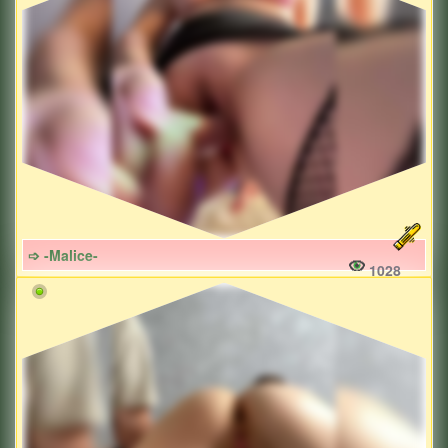
➩ -Malice-
1028