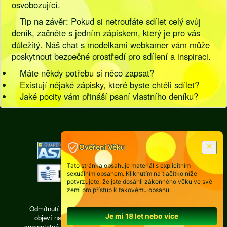
osvobozující.
Tip na závěr: Pokud si netroufáte sdílet celý svůj
deník, začněte s jedním zápiskem, který je pro vás
důležitý. Náš chat s modelkami webkamer vám může
poskytnout bezpečné prostředí pro sdílení a inspiraci.
Máte někdy potřebu si něco zapsat?
Existují nějaké zápisky, které byste chtěli sdílet?
Jaké pocity vám přináší psaní vlastního deníku?
[
Pravidla
|
Legislativa
]
Ověření Věku
Tato stránka obsahuje materiál s explicitním
sexuálním obsahem. Kliknutím na tlačítko níže
potvrzujete, že jste dosáhli zákonného věku ve své
zemi pro přístup k takovému obsahu.
Odmítnutí odpovědnosti: Každá osoba, jejíž fotografie se
Je mi 18 let nebo více
objeví na videochatu isexy.cz, je právně zodpovědná,
samostatná, pracuje ze vzdálené privátní místnosti, žádná z