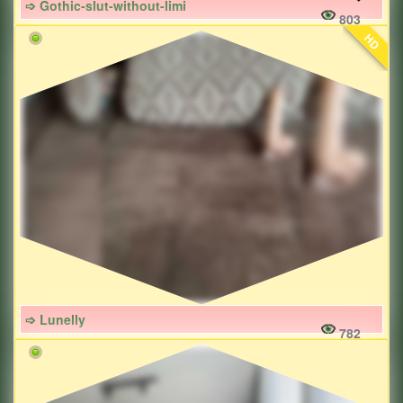
➩ Gothic-slut-without-limi
803
HD
➩ Lunelly
782