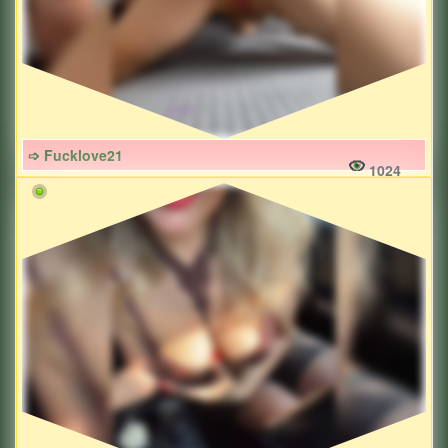
➩ Fucklove21
1024