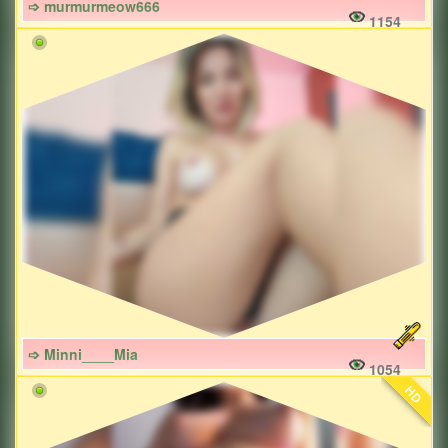
➩ murmurmeow666
1154
➩ Minni____Mia
1054
HD