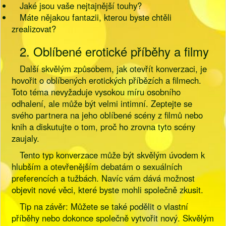
Jaké jsou vaše nejtajnější touhy?
Máte nějakou fantazii, kterou byste chtěli
zrealizovat?
2. Oblíbené erotické příběhy a filmy
Další skvělým způsobem, jak otevřít konverzaci, je
hovořit o oblíbených erotických příbězích a filmech.
Toto téma nevyžaduje vysokou míru osobního
odhalení, ale může být velmi intimní. Zeptejte se
svého partnera na jeho oblíbené scény z filmů nebo
knih a diskutujte o tom, proč ho zrovna tyto scény
zaujaly.
Tento typ konverzace může být skvělým úvodem k
hlubším a otevřenějším debatám o sexuálních
preferencích a tužbách. Navíc vám dává možnost
objevit nové věci, které byste mohli společně zkusit.
Tip na závěr: Můžete se také podělit o vlastní
příběhy nebo dokonce společně vytvořit nový. Skvělým