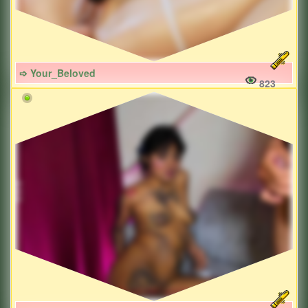
➩ Your_Beloved
823