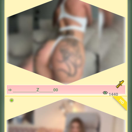
➩ __________Z______00
1440
HD