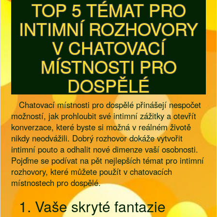
TOP 5 TÉMAT PRO
INTIMNÍ ROZHOVORY
V CHATOVACÍ
MÍSTNOSTI PRO
DOSPĚLÉ
Chatovací místnosti pro dospělé přinášejí nespočet
možností, jak prohloubit své intimní zážitky a otevřít
konverzace, které byste si možná v reálném životě
nikdy neodvážili. Dobrý rozhovor dokáže vytvořit
intimní pouto a odhalit nové dimenze vaší osobnosti.
Pojďme se podívat na pět nejlepších témat pro intimní
rozhovory, které můžete použít v chatovacích
místnostech pro dospělé.
1. Vaše skryté fantazie