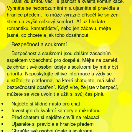
Další důležitou věcí je jasnost a kvalita komunikace.
Vyhněte se nedorozuměním a ujasněte si pravidla a
hranice předem. To může výrazně přispět ke snížení
stresu a zvýšit celkový komfort. Ať už hledáte
romantiku, kamarádství, nebo jen zábavu, mějte
jasné, co chcete a jak toho dosáhnout.
Bezpečnost a soukromí
Bezpečnost a soukromí jsou dalším zásadním
aspektem videochatů pro dospělé. Mějte na paměti,
že chránit své osobní údaje a soukromí by měla být
priorita. Neposkytujte citlivé informace a vždy se
ujistěte, že platforma, na které chatujete, má silná
bezpečnostní opatření. Když víte, že jste v bezpečí,
můžete se více uvolnit a užít si svůj čas plně.
Najděte si klidné místo pro chat
Investujte do kvalitní kamery a mikrofonu
Před chatem si najděte chvíli na relaxaci
Ujasněte si pravidla a hranice předem
Chraňte své osobní údaje a soukromí