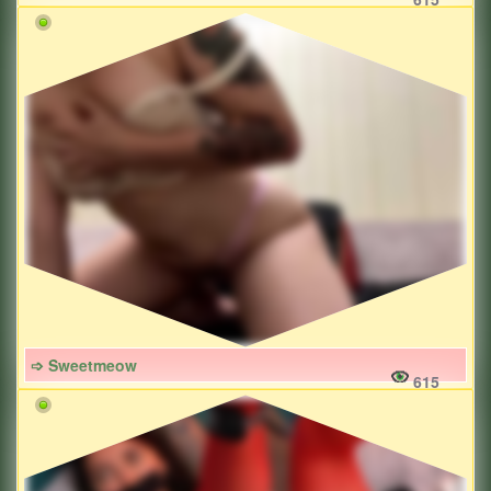
➩ Sweetmeow
615