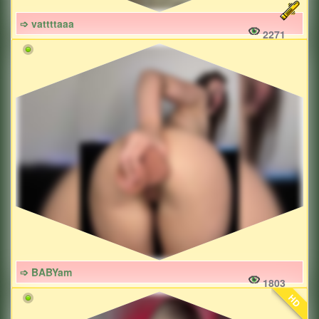
➩ vattttaaa
2271
➩ BABYam
1803
HD