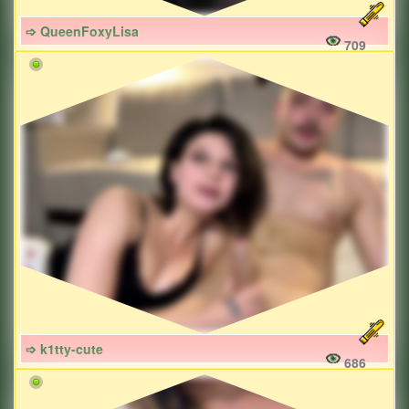
➩ QueenFoxyLisa
709
➩ k1tty-cute
686