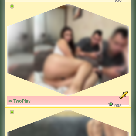
➩ TwoPlay
905