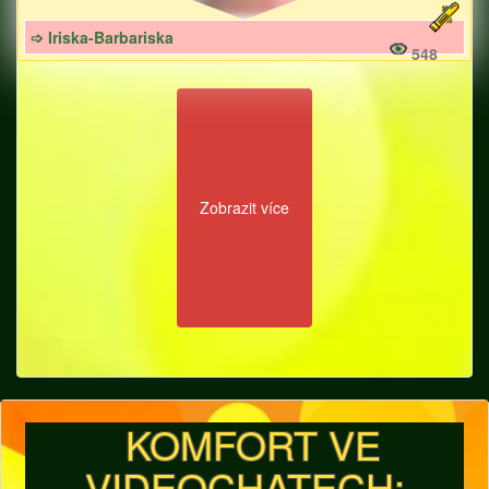
➩ Iriska-Barbariska
548
Zobrazit více
KOMFORT VE
VIDEOCHATECH: