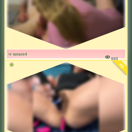
➩ weare4
665
HD