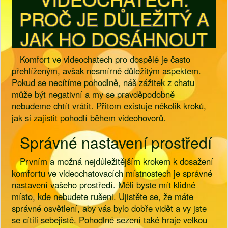
PROČ JE DŮLEŽITÝ A
JAK HO DOSÁHNOUT
Komfort ve videochatech pro dospělé je často
přehlíženým, avšak nesmírně důležitým aspektem.
Pokud se necítíme pohodlně, náš zážitek z chatu
může být negativní a my se pravděpodobně
nebudeme chtít vrátit. Přitom existuje několik kroků,
jak si zajistit pohodlí během videohovorů.
Správné nastavení prostředí
Prvním a možná nejdůležitějším krokem k dosažení
komfortu ve videochatovacích místnostech je správné
nastavení vašeho prostředí. Měli byste mít klidné
místo, kde nebudete rušeni. Ujistěte se, že máte
správné osvětlení, aby vás bylo dobře vidět a vy jste
se cítili sebejistě. Pohodlné sezení také hraje velkou