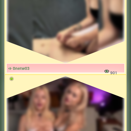
➩ 0netw03
901