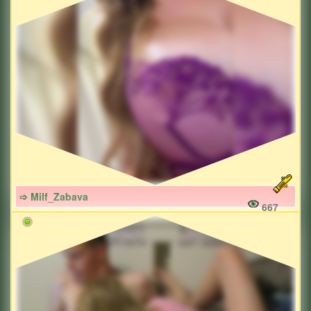
➩ Milf_Zabava
667