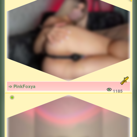
➩ PinkFoxya
1185