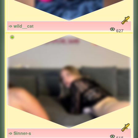
➩ wild__cat
627
➩ Sinner-s
615