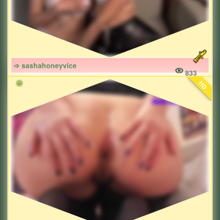
➩ sashahoneyvice
833
HD