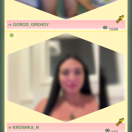
➩ GOROD_GREHOV
1046
➩ KROSHKA_N
958