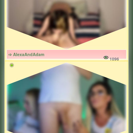
➩ AlexaAndAdam
1096