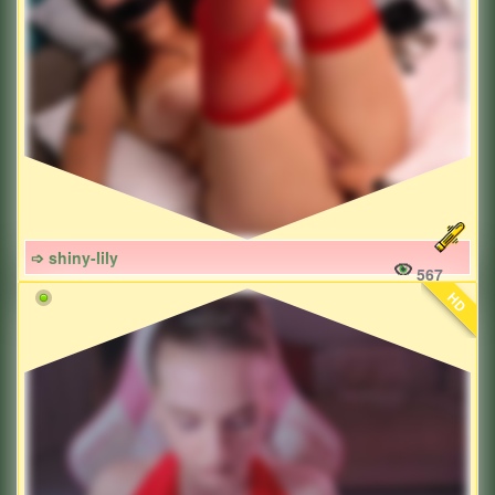
➩ shiny-lily
567
HD