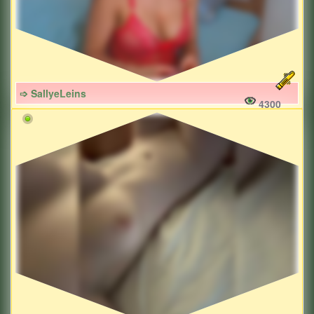
➩ SallyeLeins
4300