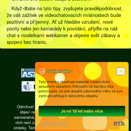
Když dbáte na tyto tipy, zvyšujete pravděpodobnost,
že váš zážitek ve videochatovacích místnostech bude
pozitivní a příjemný. Ať už hledáte vzrušení, nové
pocity nebo jen kamarády k povídání, přijďte na náš
chat s modelkami webkamer a objevte svět zábavy a
spojení bez hranic.
[
Pravidla
|
Legislativa
]
Ověření Věku
Tato stránka obsahuje materiál s explicitním
sexuálním obsahem. Kliknutím na tlačítko níže
potvrzujete, že jste dosáhli zákonného věku ve své
zemi pro přístup k takovému obsahu.
Odmítnutí odpovědnosti: Každá osoba, jejíž fotografie se
Je mi 18 let nebo více
objeví na videochatu isexy.cz, je právně zodpovědná,
samostatná, pracuje ze vzdálené privátní místnosti, žádná z
nich není zaměstnancem a subdodavatelům provozovatele
Opustit tento web
stránky. Tento web je interaktivní a přispívat či inzerovat zde