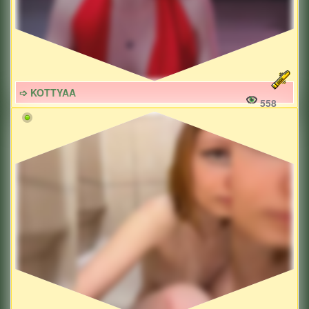
➩ KOTTYAA
558