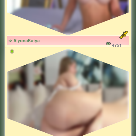
➩ AlyonaKatya
4751