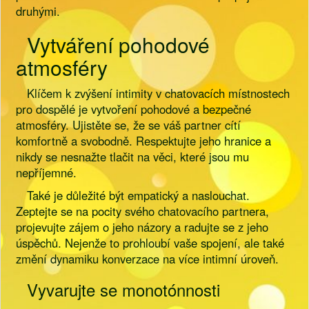
druhými.
Vytváření pohodové
atmosféry
Klíčem k zvýšení intimity v chatovacích místnostech
pro dospělé je vytvoření pohodové a bezpečné
atmosféry. Ujistěte se, že se váš partner cítí
komfortně a svobodně. Respektujte jeho hranice a
nikdy se nesnažte tlačit na věci, které jsou mu
nepříjemné.
Také je důležité být empatický a naslouchat.
Zeptejte se na pocity svého chatovacího partnera,
projevujte zájem o jeho názory a radujte se z jeho
úspěchů. Nejenže to prohloubí vaše spojení, ale také
změní dynamiku konverzace na více intimní úroveň.
Vyvarujte se monotónnosti