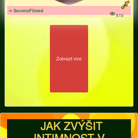
➩ SecretsFilmed
610
Zobrazit více
JAK ZVÝŠIT
INTIMNOST V