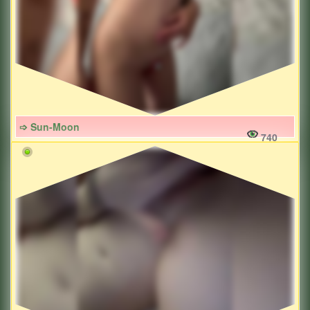
➩ Sun-Moon
740