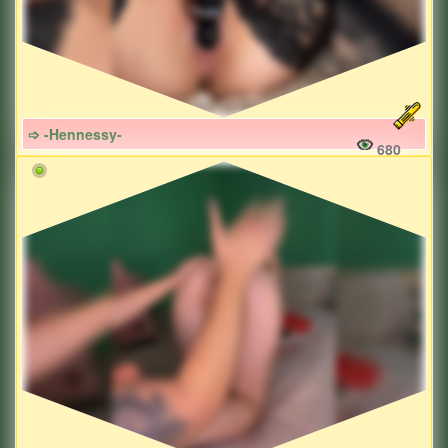
➩ -Hennessy-
680