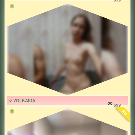
➩ VOLKAIDA
699
HD