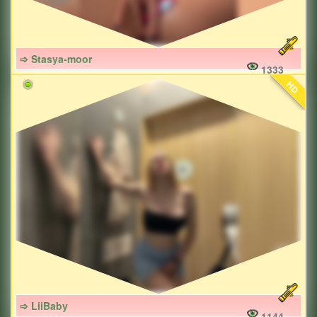
➩ Stasya-moor
1333
HD
➩ LiiBaby
1144