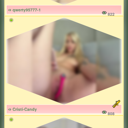
➩ qwerty95777-1
822
➩ Cristi-Candy
808