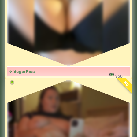
➩ SugarKiss
958
HD