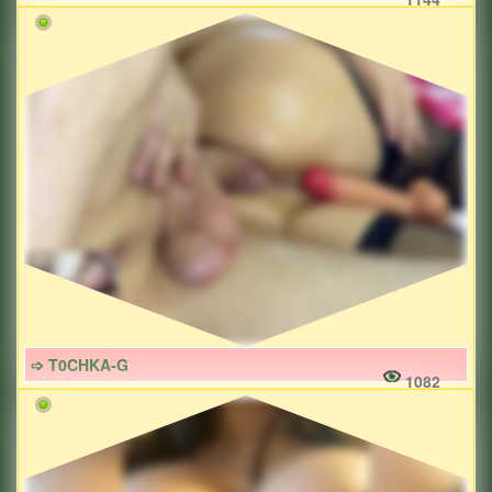
➩ T0CHKA-G
1082