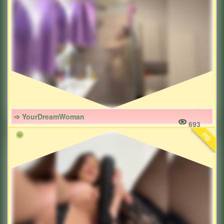
➩ YourDreamWoman
693
HD