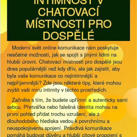
CHATOVACÍ
MÍSTNOSTI PRO
DOSPĚLÉ
Moderní svět online komunikace nám poskytuje
nesčetné možnosti, jak se spojit s jinými lidmi na
hlubší úrovni. Chatovací místnosti pro dospělé jsou
dnes populárnější než kdy dřív, ale jak zajistit, aby
byla vaše komunikace co nejintimnější a
nejpříjemnější? Zde jsou některé tipy, které mohou
zvýšit vaši míru intimity v těchto prostředích.
Začněte s tím, že budete upřímní a autenticky sami
sebou. Přetvářka nebo falešná identita mohou na
první pohled přidat trochu vzrušení, ale z
dlouhodobého hlediska vedou k povrchnímu a
neuspokojivému spojení. Pravdivá komunikace
pomáhá budovat důvěru a hlubší citové propojení s