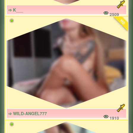
➩ K___
2509
HD
➩ WILD-ANGEL777
1910