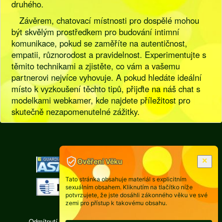
druhého.
Závěrem, chatovací místnosti pro dospělé mohou
být skvělým prostředkem pro budování intimní
komunikace, pokud se zaměříte na autentičnost,
empatii, různorodost a pravidelnost. Experimentujte s
těmito technikami a zjistěte, co vám a vašemu
partnerovi nejvíce vyhovuje. A pokud hledáte ideální
místo k vyzkoušení těchto tipů, přijďte na náš chat s
modelkami webkamer, kde najdete příležitost pro
skutečně nezapomenutelné zážitky.
[
Pravidla
|
Legislativa
]
Ověření Věku
Tato stránka obsahuje materiál s explicitním
sexuálním obsahem. Kliknutím na tlačítko níže
potvrzujete, že jste dosáhli zákonného věku ve své
zemi pro přístup k takovému obsahu.
Odmítnutí odpovědnosti: Každá osoba, jejíž fotografie se