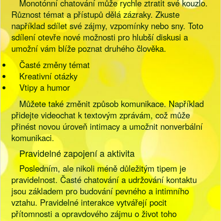
Monotónní chatování může rychle ztratit své kouzlo.
Různost témat a přístupů dělá zázraky. Zkuste
například sdílet své zájmy, vzpomínky nebo sny. Toto
sdílení otevře nové možnosti pro hlubší diskusi a
umožní vám blíže poznat druhého člověka.
Časté změny témat
Kreativní otázky
Vtipy a humor
Můžete také změnit způsob komunikace. Například
přidejte videochat k textovým zprávám, což může
přinést novou úroveň intimacy a umožnit nonverbální
komunikaci.
Pravidelné zapojení a aktivita
Posledním, ale nikoli méně důležitým tipem je
pravidelnost. Časté chatování a udržování kontaktu
jsou základem pro budování pevného a intimního
vztahu. Pravidelné interakce vytvářejí pocit
přítomnosti a opravdového zájmu o život toho