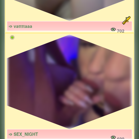
➩ vattttaaa
702
➩ SEX_NIGHT
699