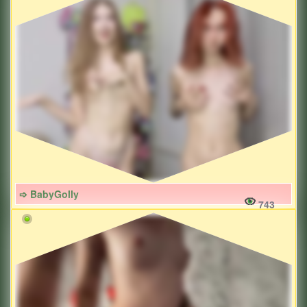
➩ BabyGolly
743