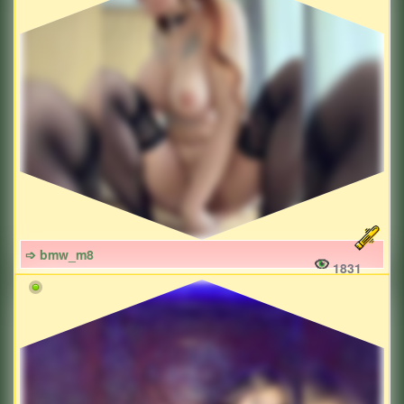
➩ bmw_m8
1831