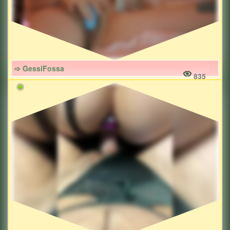
➩ GessiFossa
835