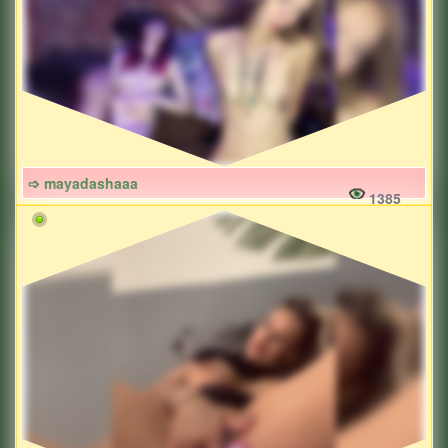
➩ mayadashaaa
1385