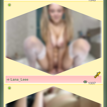
➩ Lana_Leee
1337