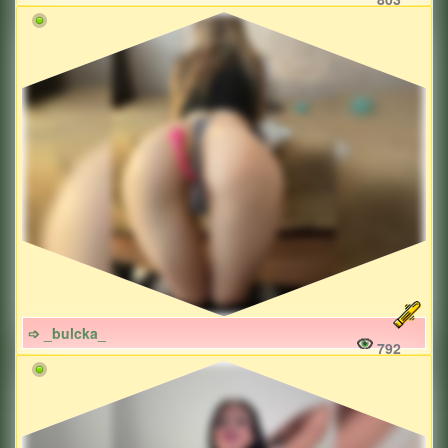
➩ _bulcka_
792