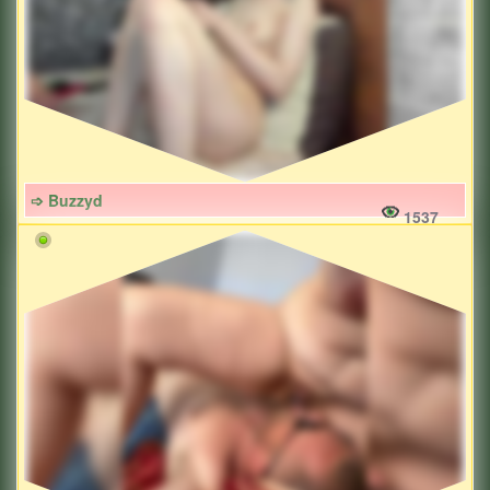
➩ Buzzyd
1537