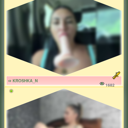
➩ KROSHKA_N
1682