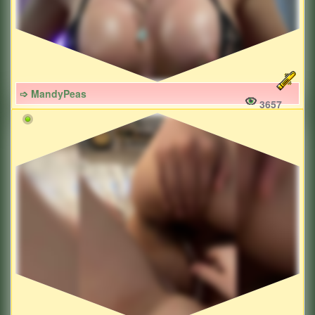
➩ MandyPeas
3657