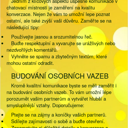
Jedním z klíčových aspektů úspěšné komunikace v
chatovací místnosti je zaměření na kvalitu
konverzace. Nejen že vám to umožní lepe poznat
ostatní, ale také zvýší vaši důvěru. Zaměřte se na
následující tipy:
Používejte jasnou a srozumitelnou řeč.
Buďte respektuplní a vyvarujte se urážlivých nebo
nezdvořilých komentářů.
Vyhněte se spamu a zbytečným textům, které
mohou ostatní odradit.
BUDOVÁNÍ OSOBNÍCH VAZEB
Kromě kvalitní komunikace byste se měli zaměřit i
na budování osobních vazeb. To vám umožní lépe
porozumět vašim partnerům a vytvářet hlubší a
smysluplnější vztahy. Doporučujeme:
Ptejte se na zájmy a koníčky vašich partnerů.
Sdílejte zajímavosti o sobě a buďte otevření.
Zapamatujte si důležité detaily z konverzace a