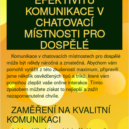
KOMUNIKACE V
CHATOVACÍ
MÍSTNOSTI PRO
DOSPĚLÉ
Komunikace v chatovacích místnostech pro dospělé
může být někdy náročná a zmatečná. Abychom vám
pomohli vytěžit z této zkušenosti maximum, připravili
jsme několik osvědčených tipů a triků, které vám
pomohou zlepšit vaše online interakce. Tímto
způsobem můžete získat to nejlepší a zažít
nezapomenutelné chvíle.
ZAMĚŘENÍ NA KVALITNÍ
KOMUNIKACI