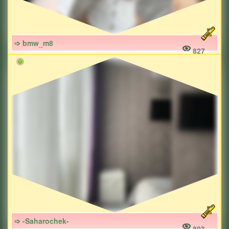
➩ bmw_m8
827
➩ -Saharochek-
803