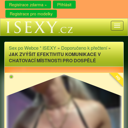
Registrace zdarma »
Přihlásit
Registrace pro modelky
Toggl
naviga
Sex po Webce * ISEXY
»
Doporučeno k přečtení
»
JAK ZVÝŠIT EFEKTIVITU KOMUNIKACE V
CHATOVACÍ MÍSTNOSTI PRO DOSPĚLÉ
HD