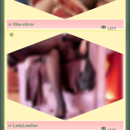
➩ Vika-viktor
1377
➩ LadyLeather
1343