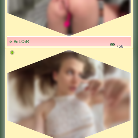
➩ VeLQiR
758