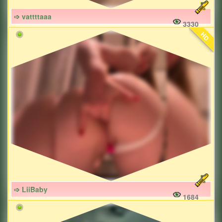
➩ vattttaaa
3330
HD
➩ LiiBaby
1684