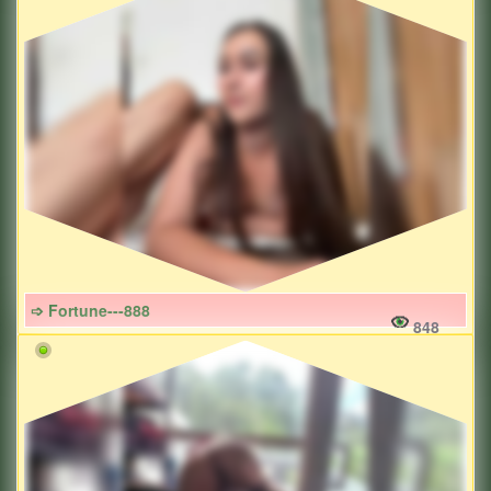
➩ Fortune---888
848