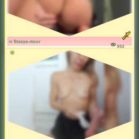
➩ Stasya-moor
952