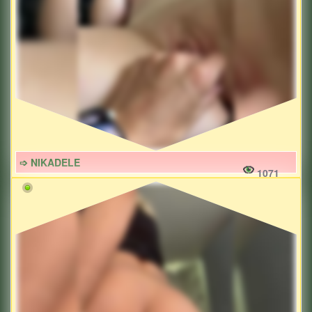
➩ NIKADELE
1071