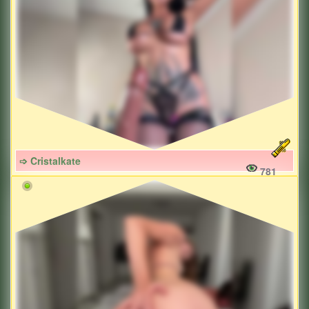
➩ Cristalkate
781