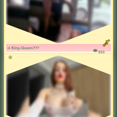
➩ King-Queen777
833