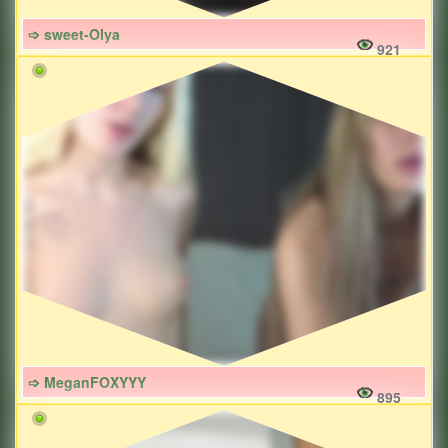
➩ sweet-Olya
921
➩ MeganFOXYYY
895