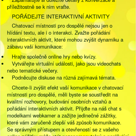
příležitostně se k nim vraťte.
POŘÁDEJTE INTERAKTIVNÍ AKTIVITY
Chatovací místnosti pro dospělé nejsou jen o
hlídání textu, ale i o interakci. Zvažte pořádání
interaktivních aktivit, které mohou zvýšit dynamiku a
zábavu vaší komunikace:
Hrajte společně online hry nebo kvízy.
Vytvářejte virtuální události, jako jsou videochats
nebo tematické večery.
Podněcujte diskuse na různá zajímavá témata.
Chcete-li zvýšit efekt vaší komunikace v chatovací
místnosti pro dospělé, měli byste se soustředit na
kvalitní rozhovory, budování osobních vztahů a
pořádání interaktivních aktivit. Přijďte na náš chat s
modelkami webkamer a zažijte jedinečné zážitky,
které vám zaručeně zlepší váš způsob komunikace.
Se správným přístupem a otevřeností se z vašeho