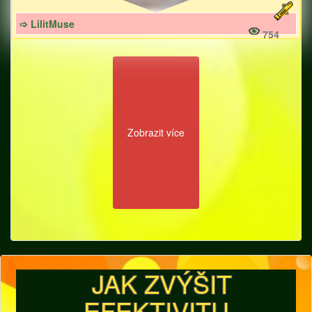
➩ LilitMuse
754
Zobrazit více
JAK ZVÝŠIT
EFEKTIVITU