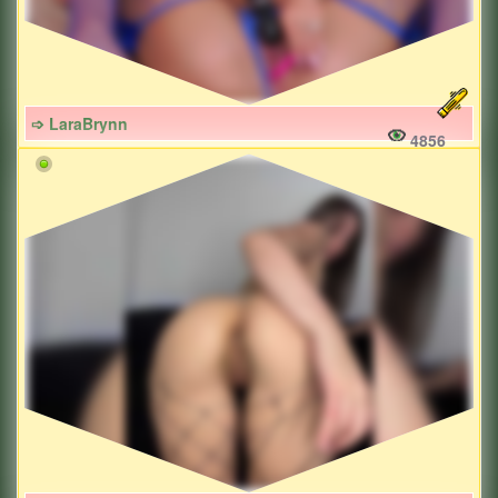
➩ LaraBrynn
4856