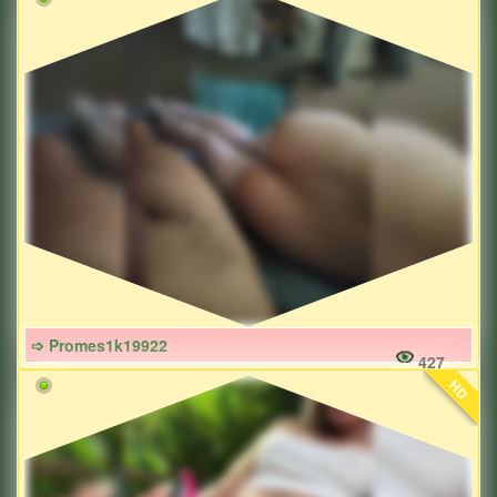
➩ Promes1k19922
427
HD