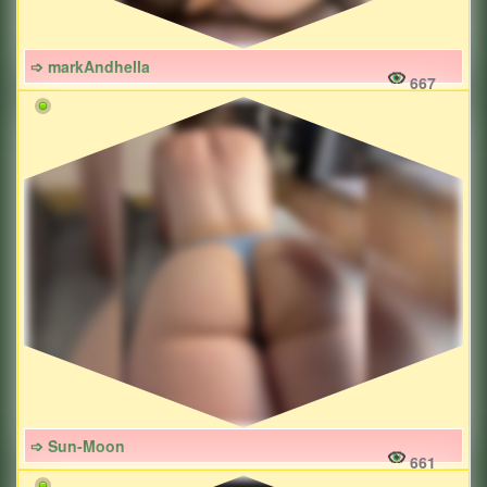
➩ markAndhella
667
➩ Sun-Moon
661