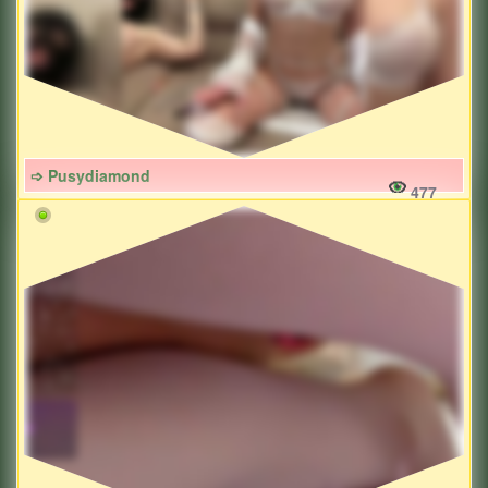
➩ Pusydiamond
477