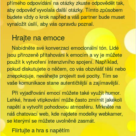
přímého odpovídání na otázky zkuste odpovědět tak,
aby odpověď vyvolala další otázky. Tímto způsobem
budete vždy o krok napřed a váš partner bude muset
vynaložit úsilí, aby vás opravdu poznal.
Hrajte na emoce
Nabídněte své konverzaci emocionální tón. Lidé
jsou přirozeně přitahováni k emocím a vy je můžete
použít k vytvoření intenzivního spojení. Například,
pokud diskutujete o něčem, co vás obzvlášť těší nebo
znepokojuje, neváhejte projevit své pocity. Tím se
vaše komunikace stane autentičtější a zajímavější.
Při vyjadřování emocí můžete také využít humor.
Lehké, hravé vtipkování může často zmírnit jakékoli
napětí a vytvořit pohodovou atmosféru. Mrkněte na
náš chatovací web, kde najdete modelky webkamer,
se kterými se můžete uvolněně zasmát.
Flirtujte a hra s napětím