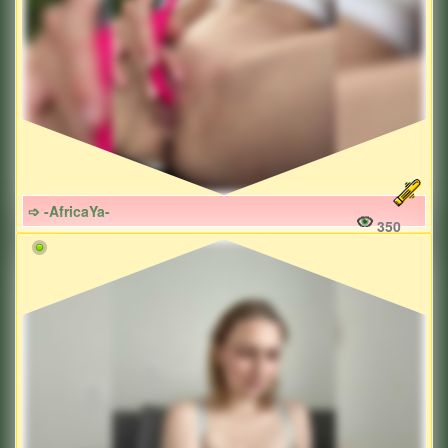
➩ -AfricaYa-
350