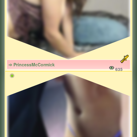
➩ PrincessMcCormick
635