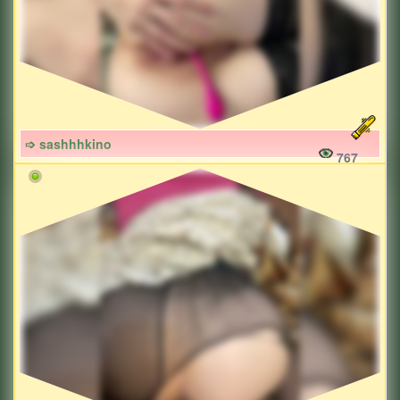
➩ sashhhkino
767