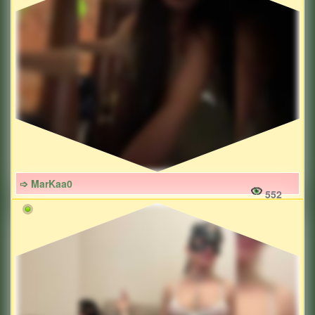
➩ MarKaa0
552