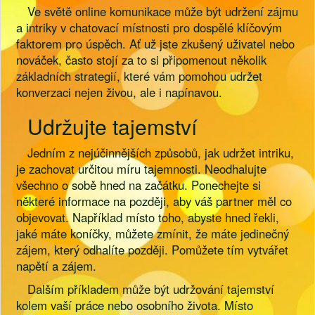
Ve světě online komunikace může být udržení zájmu
a intriky v chatovací místnosti pro dospělé klíčovým
faktorem pro úspěch. Ať už jste zkušený uživatel nebo
nováček, často stojí za to si připomenout několik
základních strategií, které vám pomohou udržet
konverzaci nejen živou, ale i napínavou.
Udržujte tajemství
Jedním z nejúčinnějších způsobů, jak udržet intriku,
je zachovat určitou míru tajemnosti. Neodhalujte
všechno o sobě hned na začátku. Ponechejte si
některé informace na později, aby váš partner měl co
objevovat. Například místo toho, abyste hned řekli,
jaké máte koníčky, můžete zmínit, že máte jedinečný
zájem, který odhalíte později. Pomůžete tím vytvářet
napětí a zájem.
Dalším příkladem může být udržování tajemství
kolem vaší práce nebo osobního života. Místo