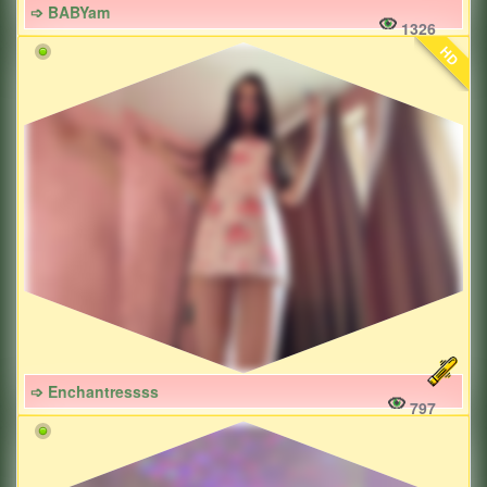
➩ BABYam
1326
HD
➩ Enchantressss
797