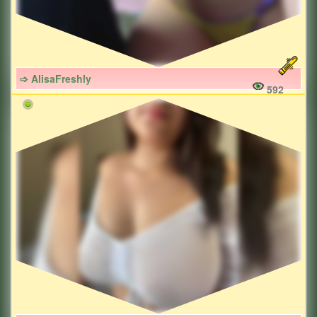
➩ AlisaFreshly
592