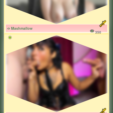
➩ Mashmallow
350