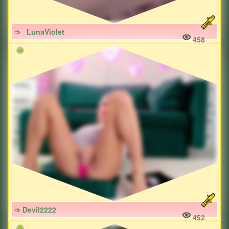
➩ _LunaViolet_
458
➩ Devil2222
452