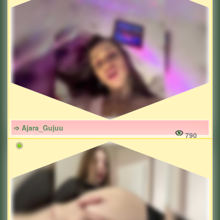
➩ Ajara_Gujuu
790