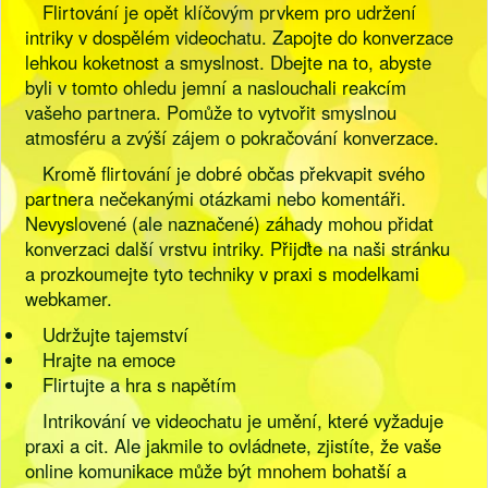
Flirtování je opět klíčovým prvkem pro udržení
intriky v dospělém videochatu. Zapojte do konverzace
lehkou koketnost a smyslnost. Dbejte na to, abyste
byli v tomto ohledu jemní a naslouchali reakcím
vašeho partnera. Pomůže to vytvořit smyslnou
atmosféru a zvýší zájem o pokračování konverzace.
Kromě flirtování je dobré občas překvapit svého
partnera nečekanými otázkami nebo komentáři.
Nevyslovené (ale naznačené) záhady mohou přidat
konverzaci další vrstvu intriky. Přijďte na naši stránku
a prozkoumejte tyto techniky v praxi s modelkami
webkamer.
Udržujte tajemství
Hrajte na emoce
Flirtujte a hra s napětím
Intrikování ve videochatu je umění, které vyžaduje
praxi a cit. Ale jakmile to ovládnete, zjistíte, že vaše
online komunikace může být mnohem bohatší a