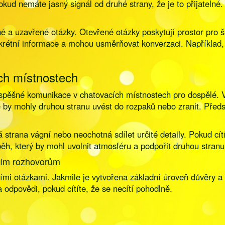
ud nemáte jasný signál od druhé strany, že je to přijatelné. 
né a uzavřené otázky. Otevřené otázky poskytují prostor pro š
rétní informace a mohou usměrňovat konverzaci. Například, 
ch místnostech
spěšné komunikace v chatovacích místnostech pro dospělé. V
by mohly druhou stranu uvést do rozpaků nebo zranit. Předs
trana vágní nebo neochotná sdílet určité detaily. Pokud cítí
h, který by mohl uvolnit atmosféru a podpořit druhou stranu,
bším rozhovorům
ími otázkami. Jakmile je vytvořena základní úroveň důvěry a 
 odpovědi, pokud cítíte, že se necítí pohodlně.