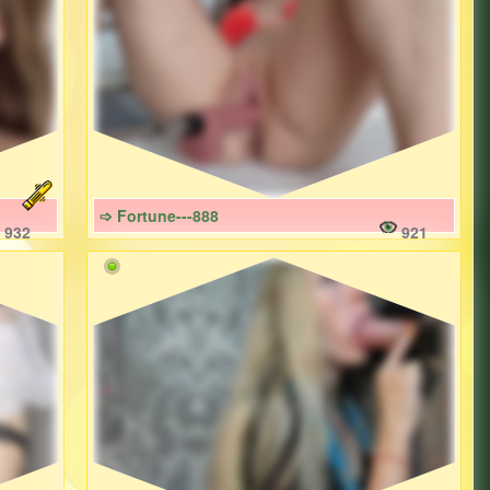
➩ Fortune---888
932
921