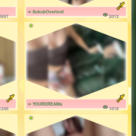
➩ SukubOverlord
2657
2013
➩ YOURDREAMa
1240
1019