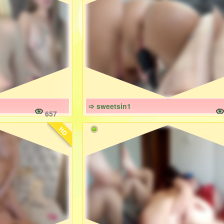
➩ sweetsin1
657
HD