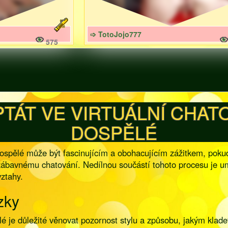
➩ TotoJojo777
575
PTÁT VE VIRTUÁLNÍ CHAT
DOSPĚLÉ
spělé může být fascinujícím a obohacujícím zážitkem, pokud v
ábavnému chatování. Nedílnou součástí tohoto procesu je uměn
vztahy.
zky
lé je důležité věnovat pozornost stylu a způsobu, jakým klad