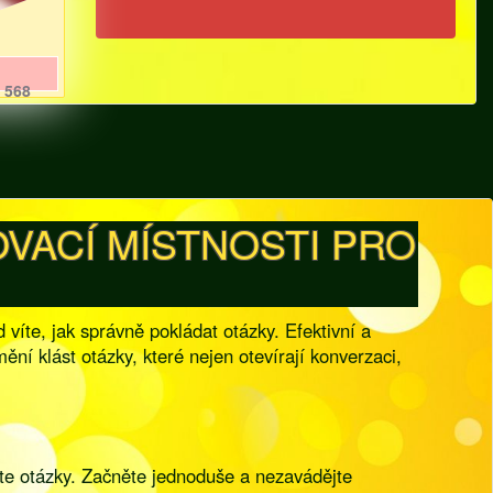
568
OVACÍ MÍSTNOSTI PRO
íte, jak správně pokládat otázky. Efektivní a
í klást otázky, které nejen otevírají konverzaci,
ete otázky. Začněte jednoduše a nezavádějte