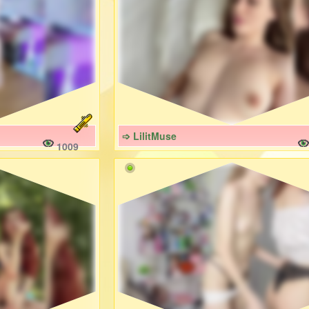
➩ LilitMuse
1009