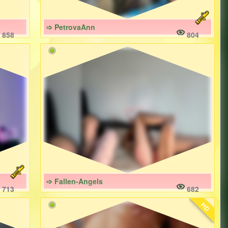
➩ PetrovaAnn
858
804
➩ Fallen-Angels
713
682
HD