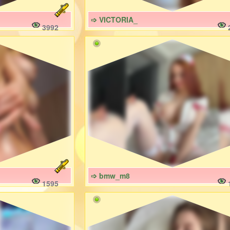
➩ VICTORIA_
3992
➩ bmw_m8
1595