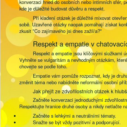
konverzaci hned do osobních nebo intimních sfér, pok
kde je důležité budovat důvěru a respekt.
Při kladení otázek je důležité mixovat otevře
sobě. Uzavřené otázky naopak pomáhají získat konk
zkusit "Co zajímavého jsi dnes zažil/a?"
Respekt a empatie v chatovací
Respekt a empatie jsou klíčovými složkami ú
Vyhněte se vulgaritám a nevhodným otázkám, které 
chovejte se podle toho.
Empatie vám pomůže rozpoznat, kdy je druhá s
změnit téma nebo nabídněte neformální osobní příbě
Jak přejít ze zdvořilostních otázek k hlu
Začněte konverzaci jednoduchými zdvořilostn
Respektujte hranice druhé osoby a nikdy netlačte na
Začněte s lehkými a neutrálními tématy.
Snažte se být vždy pozitivní a podporující.