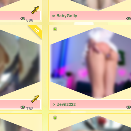
➩ BabyGolly
886
HD
➩ Devil2222
782