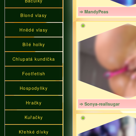
Baculky
➩ MandyPeas
Blond vlasy
Hnědé vlasy
Bílé holky
Chlupatá kundička
Footfetish
Hospodyňky
Hračky
➩ Sonya-reallsugar
Kuřačky
Křehké dívky