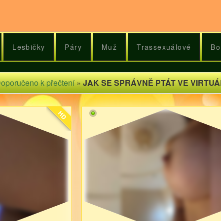
Lesbičky
Páry
Muž
Trassexuálové
Bo
oporučeno k přečtení
»
JAK SE SPRÁVNĚ PTÁT VE VIRTUÁ
HD