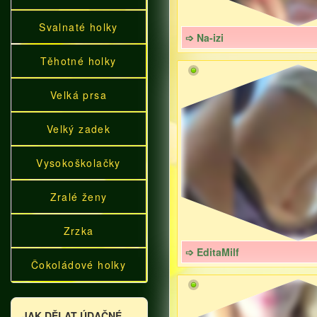
Svalnaté holky
➩ Na-izi
Těhotné holky
Velká prsa
Velký zadek
Vysokoškolačky
Zralé ženy
Zrzka
➩ EditaMilf
Čokoládové holky
JAK DĚLAT ÚDAČNÉ