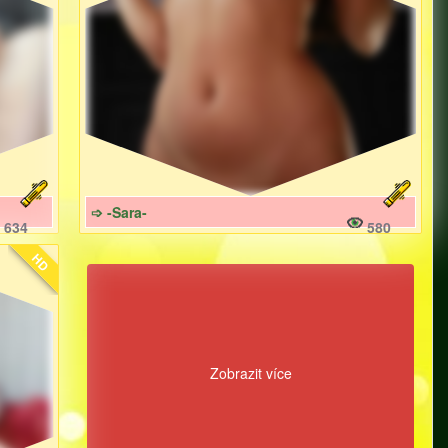
➩ -Sara-
634
580
HD
Zobrazit více