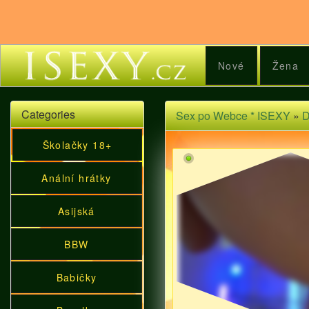
Nové
Žena
Categories
Sex po Webce * ISEXY
»
D
Školačky 18+
Anální hrátky
Asijská
BBW
Babičky