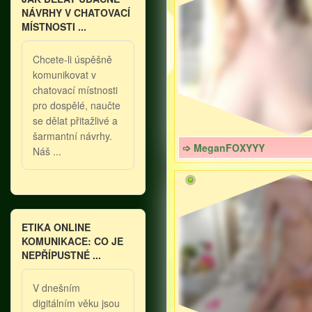
NÁVRHY V CHATOVACÍ
MÍSTNOSTI ...
Chcete-li úspěšně
komunikovat v
chatovací místnosti
pro dospělé, naučte
se dělat přitažlivé a
šarmantní návrhy.
➩ MeganFOXYYY
Náš ...
ETIKA ONLINE
KOMUNIKACE: CO JE
NEPŘÍPUSTNÉ ...
V dnešním
digitálním věku jsou