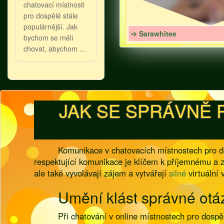
chatovací místnosti
pro dospělé stále
populárnější. Jak
➩ Sarawhitee
bychom se měli
chovat, abychom ...
JAK SE SPRÁVNĚ 
Komunikace v chatovacích místnostech pro do
respektující komunikace je klíčem k příjemnému a z
ale také vyvolávají zájem a vytvářejí
silné
virtuální 
Umění klást správné otá
Při chatování v online místnostech pro dospě