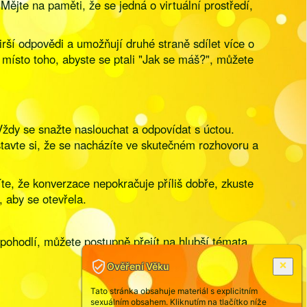
Mějte na paměti, že se jedná o virtuální prostředí,
irší odpovědi a umožňují druhé straně sdílet více o
místo toho, abyste se ptali "Jak se máš?", můžete
ždy se snažte naslouchat a odpovídat s úctou.
tavte si, že se nacházíte ve skutečném rozhovoru a
te, že konverzace nepokračuje příliš dobře, zkuste
 aby se otevřela.
pohodlí, můžete postupně přejít na hlubší témata.
Ověření Věku
Tato stránka obsahuje materiál s explicitním
sexuálním obsahem. Kliknutím na tlačítko níže