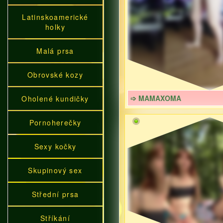
Latinskoamerické
holky
Malá prsa
Obrovské kozy
➩ MAMAXOMA
Oholené kundičky
Pornoherečky
Sexy kočky
Skupinový sex
Střední prsa
Stříkání