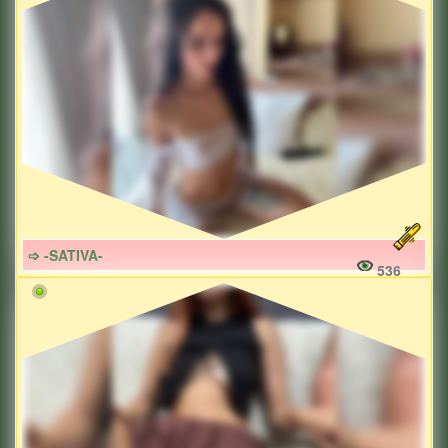
➩ -SATIVA-
536