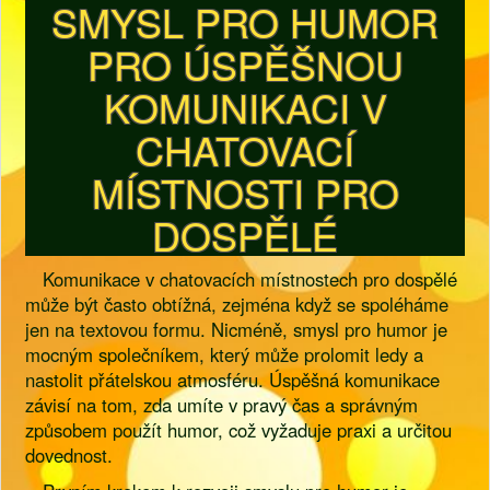
SMYSL PRO HUMOR
PRO ÚSPĚŠNOU
KOMUNIKACI V
CHATOVACÍ
MÍSTNOSTI PRO
DOSPĚLÉ
Komunikace v chatovacích místnostech pro dospělé
může být často obtížná, zejména když se spoléháme
jen na textovou formu. Nicméně, smysl pro humor je
mocným společníkem, který může prolomit ledy a
nastolit přátelskou atmosféru. Úspěšná komunikace
závisí na tom, zda umíte v pravý čas a správným
způsobem použít humor, což vyžaduje praxi a určitou
dovednost.