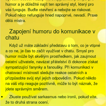
humor a je důležité najít ten správný styl, který pro
vás funguje. Buďte otevření a nebojte se riskovat.
Pokud něco nefunguje hned napoprvé, nevadí. Praxe
dělá mistra.
Zapojení humoru do komunikace v
chatu
Když už máte základní představu o tom, co je vtipné
a co ne, je čas to začít využívat v chatu. Smysl pro
humor může být skvělým prostředkem, jak zaujmout
ostatní uživatele, navázat přátelství či dokonce získat
sympatizující fanynky a fanoušky. Při komunikaci v
chatovací místnosti sledujte reakce ostatních a
přizpůsobte svůj styl jejich odpovědím. Pokud někdo
na váš vtip reaguje pozitivně, může to být náznak, že
jdete správným směrem.
Zkuste používat sarkasmus nebo ironii, pokud víte,
že to druhá strana ocení.