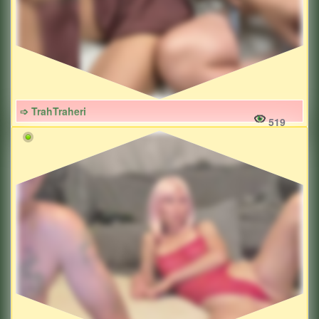
➩ TrahTraheri
519