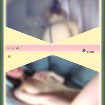
➩ Her-Girl
1089