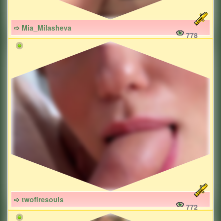
➩ Mia_Milasheva
778
➩ twofiresouls
772