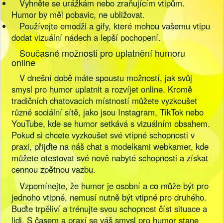
Vyhněte se urážkám nebo zraňujícím vtipům.
Humor by měl pobavic, ne ubližovat.
Používejte emodži a gify, které mohou vašemu vtipu
dodat vizuální nádech a lepší pochopení.
Současné možnosti pro uplatnění humoru
online
V dnešní době máte spoustu možností, jak svůj
smysl pro humor uplatnit a rozvíjet online. Kromě
tradičních chatovacích místností můžete vyzkoušet
různé sociální sítě, jako jsou Instagram, TikTok nebo
YouTube, kde se humor setkává s vizuálním obsahem.
Pokud si chcete vyzkoušet své vtipné schopnosti v
praxi, přijďte na náš chat s modelkami webkamer, kde
můžete otestovat své nově nabyté schopnosti a získat
cennou zpětnou vazbu.
Vzpomínejte, že humor je osobní a co může být pro
jednoho vtipné, nemusí nutně být vtipné pro druhého.
Buďte trpěliví a trénujte svou schopnost číst situace a
lidi. S časem a praxí se váš smysl pro humor stane