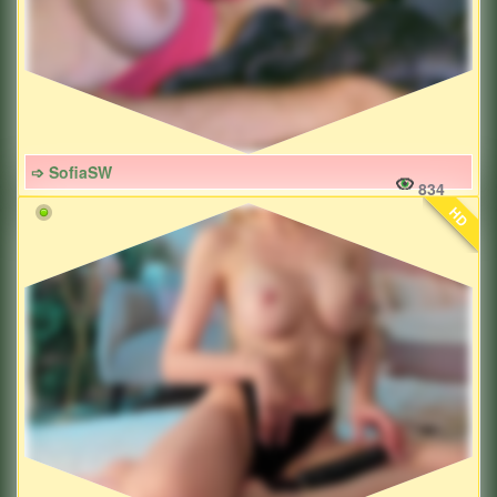
➩ SofiaSW
834
HD