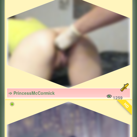
➩ PrincessMcCormick
1259
HD