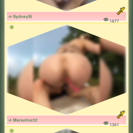
➩ SydneySi
1877
➩ Marseline32
1361