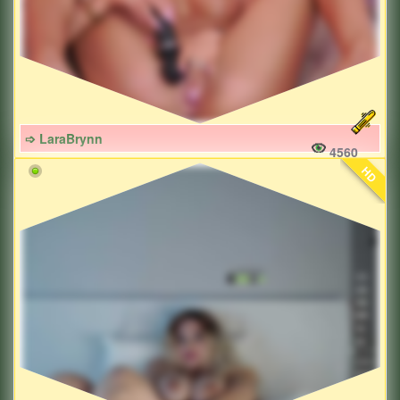
➩ LaraBrynn
4560
HD