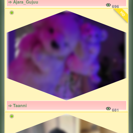
➩ Ajara_Gujuu
696
HD
➩ Taanni
681