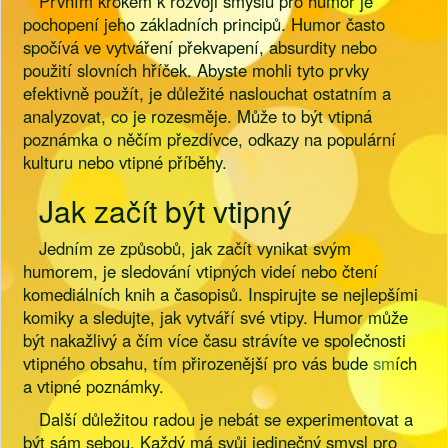
Prvním krokem k rozvoji smyslu pro humor je
pochopení jeho základních principů. Humor často
spočívá ve vytváření překvapení, absurdity nebo
použití slovních hříček. Abyste mohli tyto prvky
efektivně použít, je důležité naslouchat ostatním a
analyzovat, co je rozesměje. Může to být vtipná
poznámka o něčím přezdívce, odkazy na populární
kulturu nebo vtipné příběhy.
Jak začít být vtipný
Jedním ze způsobů, jak začít vynikat svým
humorem, je sledování vtipných videí nebo čtení
komediálních knih a časopisů. Inspirujte se nejlepšími
komiky a sledujte, jak vytváří své vtipy. Humor může
být nakažlivý a čím více času strávíte ve společnosti
vtipného obsahu, tím přirozenější pro vás bude
sm
ích
a vtipné poznámky.
Další důležitou radou je nebát se experimentovat a
být sám sebou. Každý má svůj jedinečný smysl pro