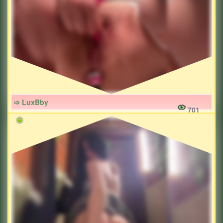
➩ LuxBby
701