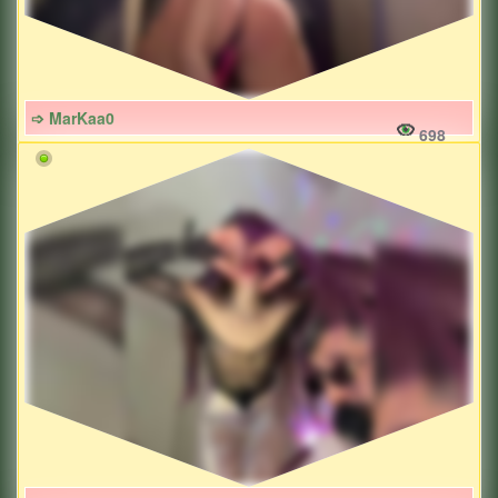
➩ MarKaa0
698