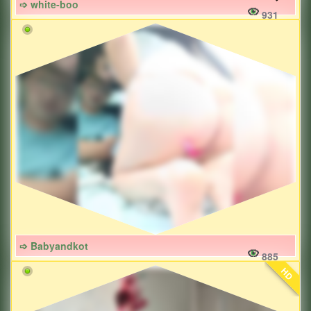
➩ white-boo
931
➩ Babyandkot
885
HD