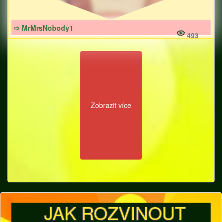
➩ MrMrsNobody1
493
Zobrazit více
JAK ROZVINOUT