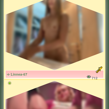
➩ Linnea-67
712