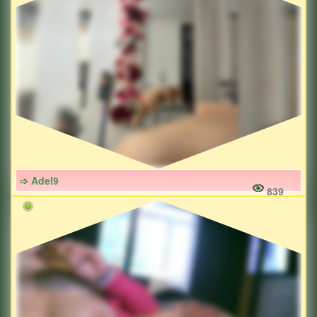
➩ Adel9
839