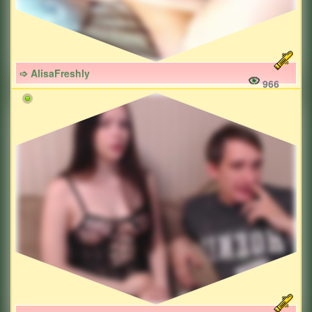
➩ AlisaFreshly
966