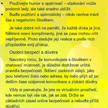
Používejte humor s opatrností – vtipkování může
prolomit ledy, ale také snadno ublížit.
Buďte pozitivní a optimistický – nikdo nechce trávit
čas s negativním člověkem.
Je také dobré mít na paměti, že každá dívka je jiná.
Některé ocení komplimenty, jiné se zase mohou cítit
nepříjemně. Proto sledujte její reakce a podle nich
přizpůsobte svůj přístup.
Osobní bezpečí a důvěra
Navzdory tomu, že komunikujete s člověkem v
chatovací místnosti, je důležité dodržovat určitá
pravidla bezpečnosti. Sdílení osobních údajů, jako
jsou telefonní číslo nebo adresa, by mělo přijít až po
delším čase vzájemné komunikace a získání důvěry.
Vždy si pamatujte, že jste ve virtuálním prostředí,
kde nemusí být vše tak, jak se zdá. Držte se
základních zásad online bezpečnosti a nebuďte příliš
důvěřiví.