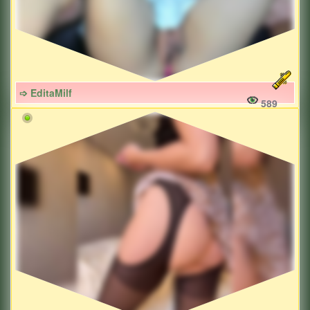
➩ EditaMilf
589