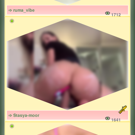
➩ ruma_vibe
1712
➩ Stasya-moor
1641