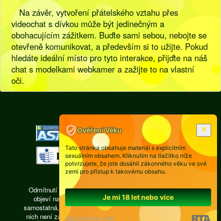
Na závěr, vytvoření přátelského vztahu přes
videochat s dívkou může být jedinečným a
obohacujícím zážitkem. Buďte sami sebou, nebojte se
otevřeně komunikovat, a především si to užijte. Pokud
hledáte ideální místo pro tyto interakce, přijďte na náš
chat s modelkami webkamer a zažijte to na vlastní
oči.
[
Pravidla
|
Legislativa
]
Ověření Věku
Tato stránka obsahuje materiál s explicitním
sexuálním obsahem. Kliknutím na tlačítko níže
potvrzujete, že jste dosáhli zákonného věku ve své
zemi pro přístup k takovému obsahu.
Odmítnutí odpovědnosti: Každá osoba, jejíž fotografie se
Je mi 18 let nebo více
objeví na videochatu isexy.cz, je právně zodpovědná,
samostatná, pracuje ze vzdálené privátní místnosti, žádná z
nich není zaměstnancem a subdodavatelům provozovatele
Opustit tento web