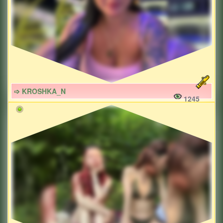
➩ KROSHKA_N
1245