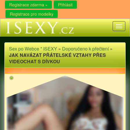
Registrace zdarma »
Přihlásit
Registrace pro modelky
Toggl
naviga
Sex po Webce * ISEXY
»
Doporučeno k přečtení
»
JAK NAVÁZAT PŘÁTELSKÉ VZTAHY PŘES
VIDEOCHAT S DÍVKOU