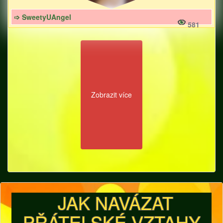
➩ SweetyUAngel
581
Zobrazit více
JAK NAVÁZAT
PŘÁTELSKÉ VZTAHY