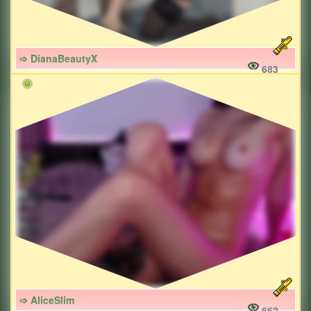
➩ DianaBeautyX
683
➩ AliceSlim
662