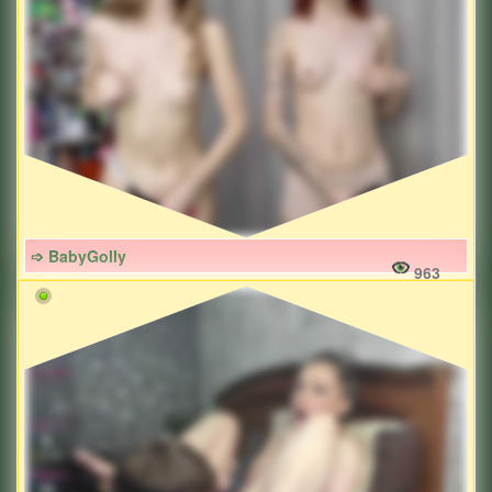
➩ BabyGolly
963