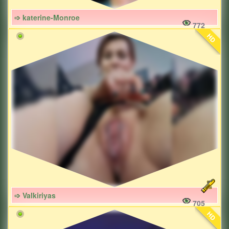
➩ katerine-Monroe
772
HD
➩ Valkiriyas
705
HD