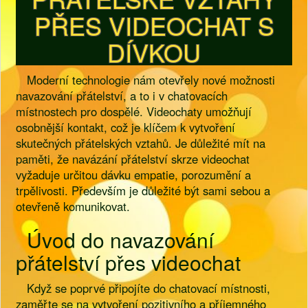
PŘES VIDEOCHAT S
DÍVKOU
Moderní technologie nám otevřely nové možnosti
navazování přátelství, a to i v chatovacích
místnostech pro dospělé. Videochaty umožňují
osobnější kontakt, což je klíčem k vytvoření
skutečných přátelských vztahů. Je důležité mít na
paměti, že navázání přátelství skrze videochat
vyžaduje určitou dávku empatie, porozumění a
trpělivosti. Především je důležité být sami sebou a
otevřeně komunikovat.
Úvod do navazování
přátelství přes videochat
Když se poprvé připojíte do chatovací místnosti,
zaměřte se na vytvoření pozitivního a příjemného