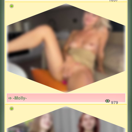
➩ -Molly-
979