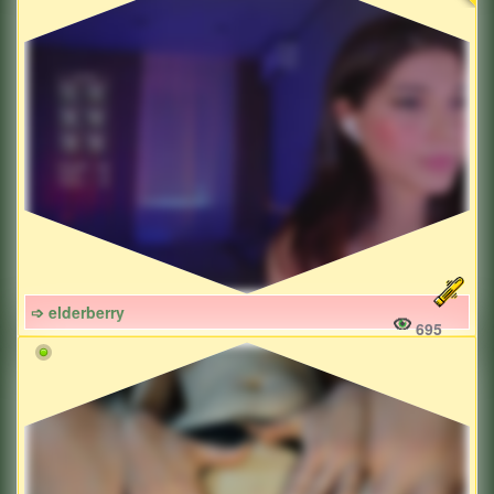
➩ elderberry
695