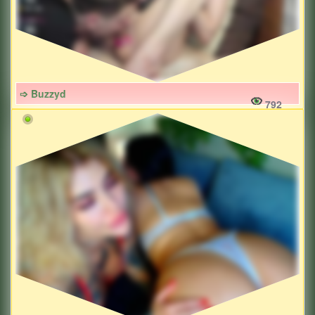
➩ Buzzyd
792