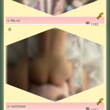
➩ Na-izi
1162
➩ vattttaaa
1057