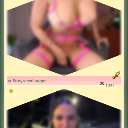
➩ Sonya-reallsugar
1337