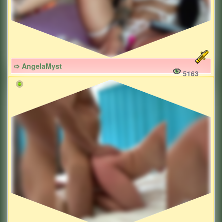
➩ AngelaMyst
5163