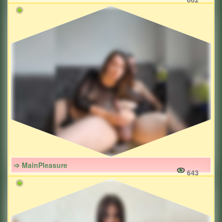
➩ MainPleasure
643