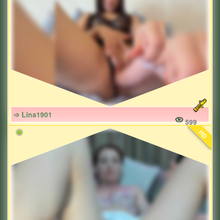
➩ Lina1901
599
HD