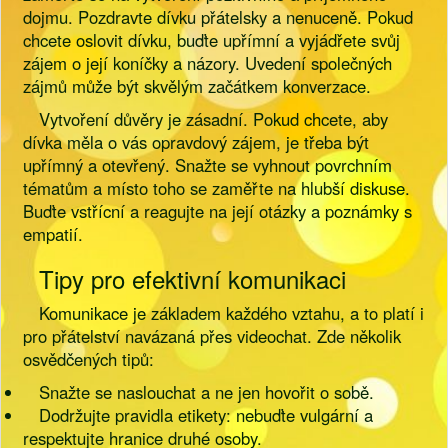
dojmu. Pozdravte dívku přátelsky a nenuceně. Pokud
chcete oslovit dívku, buďte upřímní a vyjádřete svůj
zájem o její koníčky a názory. Uvedení společných
zájmů může být skvělým začátkem konverzace.
Vytvoření důvěry je zásadní. Pokud chcete, aby
dívka měla o vás opravdový zájem, je třeba být
upřímný a otevřený. Snažte se vyhnout povrchním
tématům a místo toho se zaměřte na hlubší diskuse.
Buďte vstřícní a reagujte na její otázky a poznámky s
empatií.
Tipy pro efektivní komunikaci
Komunikace je základem každého vztahu, a to platí i
pro přátelství navázaná přes videochat. Zde několik
osvědčených tipů:
Snažte se naslouchat a ne jen hovořit o sobě.
Dodržujte pravidla etikety: nebuďte vulgární a
respektujte hranice druhé osoby.