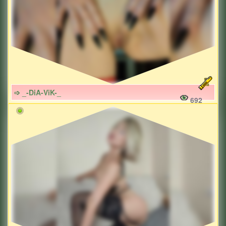
➩ _-DiA-ViK-_
692